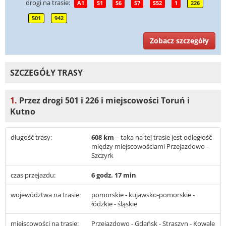
drogi na trasie:
A1
S1
S6
S7
S52
1
226
501
942
Zobacz szczegóły
SZCZEGÓŁY TRASY
1.
Przez drogi 501 i 226 i miejscowości Toruń i
Kutno
długość trasy:
608 km
– taka na tej trasie jest odległość
między miejscowościami Przejazdowo -
Szczyrk
czas przejazdu:
6 godz. 17 min
województwa na trasie:
pomorskie - kujawsko-pomorskie -
łódzkie - śląskie
miejscowości na trasie:
Przejazdowo - Gdańsk - Straszyn - Kowale