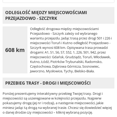
ODLEGŁOŚĆ MIĘDZY MIEJSCOWOŚCIAMI
PRZEJAZDOWO - SZCZYRK
Odległość drogowa między miejscowościami
Przejazdowo - Szczyrk zależy od wybranego
wariantu przejazdu. Jadąc trasą przez drogi 501 i 226 i
miejscowości Toruń i Kutno odległość Przejazdowo -
Szczyrk wynosi 608 km. Opisywana trasa prowadzi
608 km
drogami: A1, S1, S6, S7, S52, 1, 226, 501, 942, przez
miejscowości: Gdańsk, Grudziądz, Toruń, Włocławek,
Kutno, Łódź, Piotrków Trybunalski, Radomsko,
Częstochowa, Dąbrowa Górnicza, Sosnowiec,
Jaworzno, Mysłowice, Tychy, Bielsko-Biała.
PRZEBIEG TRASY - DROGI I MIEJSCOWOŚCI
Poniżej prezentujemy interaktywny przebieg Twojej trasy. Drogi i
miejscowości są uszeregowane w kolejności przejazdu. Najpierw
pokazujemy drogę (jej nr i rodzaj), a następnie miejscowości, jakie
miniesz jadąc tą drogą na wybranej trasie. Chcesz się dowiedzieć więcej
o danej drodze czy miejscowości – kliknij wybraną pozycję.