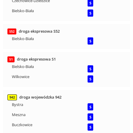
Czechowice-Dziedzice
S
Bielsko-Biała
S
droga ekspresowa S52
S52
Bielsko-Biała
S
droga ekspresowa S1
S1
Bielsko-Biała
S
Wilkowice
S
droga wojewódzka 942
942
Bystra
S
Meszna
S
Buczkowice
S