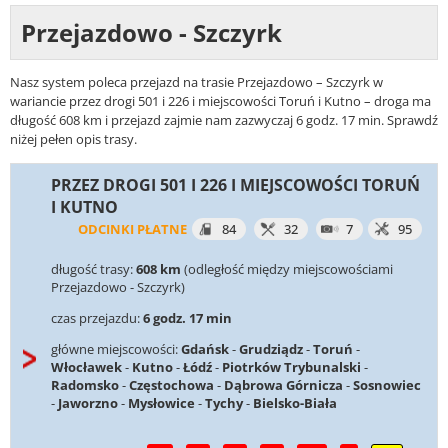
Przejazdowo - Szczyrk
Nasz system poleca przejazd na trasie Przejazdowo – Szczyrk w
wariancie przez drogi 501 i 226 i miejscowości Toruń i Kutno – droga ma
długość 608 km i przejazd zajmie nam zazwyczaj 6 godz. 17 min. Sprawdź
niżej pełen opis trasy.
PRZEZ DROGI 501 I 226 I MIEJSCOWOŚCI TORUŃ
I KUTNO
ODCINKI PŁATNE
84
32
7
95
długość trasy:
608 km
(odległość między miejscowościami
Przejazdowo - Szczyrk)
czas przejazdu:
6 godz. 17 min
główne miejscowości:
Gdańsk
-
Grudziądz
-
Toruń
-
Włocławek
-
Kutno
-
Łódź
-
Piotrków Trybunalski
-
Radomsko
-
Częstochowa
-
Dąbrowa Górnicza
-
Sosnowiec
-
Jaworzno
-
Mysłowice
-
Tychy
-
Bielsko-Biała