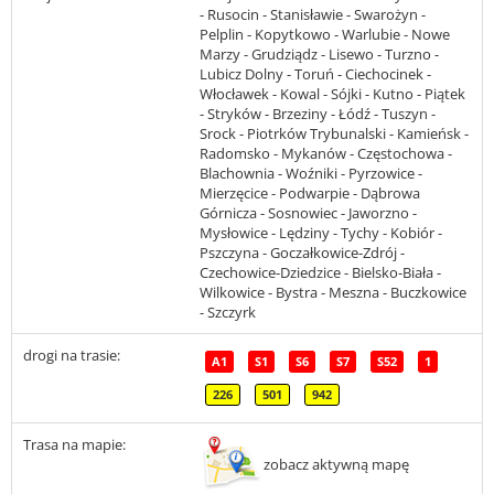
- Rusocin - Stanisławie - Swarożyn -
Pelplin - Kopytkowo - Warlubie - Nowe
Marzy - Grudziądz - Lisewo - Turzno -
Lubicz Dolny - Toruń - Ciechocinek -
Włocławek - Kowal - Sójki - Kutno - Piątek
- Stryków - Brzeziny - Łódź - Tuszyn -
Srock - Piotrków Trybunalski - Kamieńsk -
Radomsko - Mykanów - Częstochowa -
Blachownia - Woźniki - Pyrzowice -
Mierzęcice - Podwarpie - Dąbrowa
Górnicza - Sosnowiec - Jaworzno -
Mysłowice - Lędziny - Tychy - Kobiór -
Pszczyna - Goczałkowice-Zdrój -
Czechowice-Dziedzice - Bielsko-Biała -
Wilkowice - Bystra - Meszna - Buczkowice
- Szczyrk
drogi na trasie:
A1
S1
S6
S7
S52
1
226
501
942
Trasa na mapie:
zobacz aktywną mapę