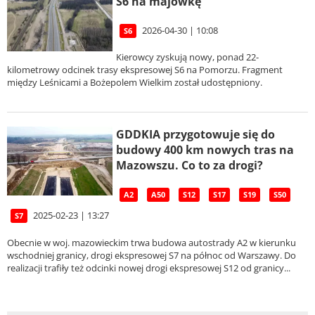
S6 na majówkę
2026-04-30 | 10:08
S6
Kierowcy zyskują nowy, ponad 22-
kilometrowy odcinek trasy ekspresowej S6 na Pomorzu. Fragment
między Leśnicami a Bożepolem Wielkim został udostępniony.
GDDKIA przygotowuje się do
budowy 400 km nowych tras na
Mazowszu. Co to za drogi?
A2
A50
S12
S17
S19
S50
2025-02-23 | 13:27
S7
Obecnie w woj. mazowieckim trwa budowa autostrady A2 w kierunku
wschodniej granicy, drogi ekspresowej S7 na północ od Warszawy. Do
realizacji trafiły też odcinki nowej drogi ekspresowej S12 od granicy...