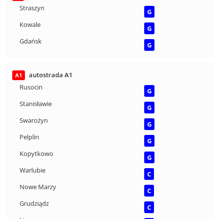
Straszyn
G
Kowale
G
Gdańsk
G
autostrada A1
A1
Rusocin
G
Stanisławie
G
Swarożyn
G
Pelplin
G
Kopytkowo
G
Warlubie
C
Nowe Marzy
C
Grudziądz
C