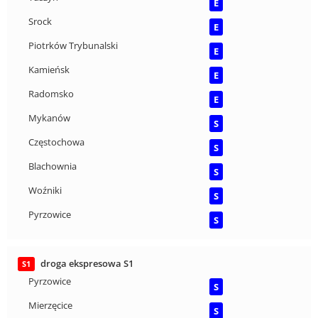
E
Srock
E
Piotrków Trybunalski
E
Kamieńsk
E
Radomsko
E
Mykanów
S
Częstochowa
S
Blachownia
S
Woźniki
S
Pyrzowice
S
droga ekspresowa S1
S1
Pyrzowice
S
Mierzęcice
S