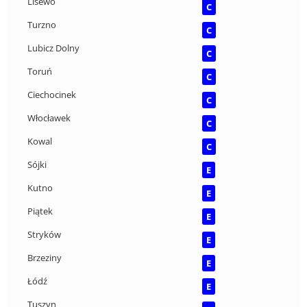
Lisewo
C
Turzno
C
Lubicz Dolny
C
Toruń
C
Ciechocinek
C
Włocławek
C
Kowal
C
Sójki
E
Kutno
E
Piątek
E
Stryków
E
Brzeziny
E
Łódź
E
Tuszyn