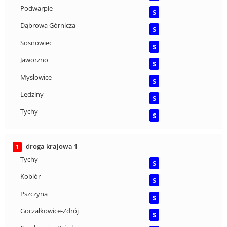
Podwarpie
S
Dąbrowa Górnicza
S
Sosnowiec
S
Jaworzno
S
Mysłowice
S
Lędziny
S
Tychy
S
droga krajowa 1
1
Tychy
S
Kobiór
S
Pszczyna
S
Goczałkowice-Zdrój
S