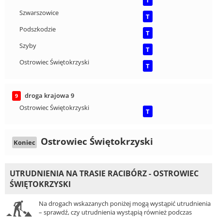
T
Szwarszowice
T
Podszkodzie
T
Szyby
T
Ostrowiec Świętokrzyski
T
droga krajowa 9
9
Ostrowiec Świętokrzyski
T
Ostrowiec Świętokrzyski
Koniec
UTRUDNIENIA NA TRASIE RACIBÓRZ - OSTROWIEC
ŚWIĘTOKRZYSKI
Na drogach wskazanych poniżej mogą wystąpić utrudnienia
– sprawdź, czy utrudnienia wystąpią również podczas