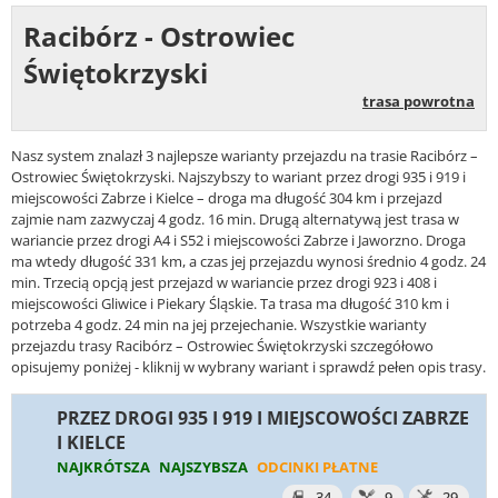
Racibórz - Ostrowiec
Świętokrzyski
trasa powrotna
Nasz system znalazł 3 najlepsze warianty przejazdu na trasie Racibórz –
Ostrowiec Świętokrzyski. Najszybszy to wariant przez drogi 935 i 919 i
miejscowości Zabrze i Kielce – droga ma długość 304 km i przejazd
zajmie nam zazwyczaj 4 godz. 16 min. Drugą alternatywą jest trasa w
wariancie przez drogi A4 i S52 i miejscowości Zabrze i Jaworzno. Droga
ma wtedy długość 331 km, a czas jej przejazdu wynosi średnio 4 godz. 24
min. Trzecią opcją jest przejazd w wariancie przez drogi 923 i 408 i
miejscowości Gliwice i Piekary Śląskie. Ta trasa ma długość 310 km i
potrzeba 4 godz. 24 min na jej przejechanie. Wszystkie warianty
przejazdu trasy Racibórz – Ostrowiec Świętokrzyski szczegółowo
opisujemy poniżej - kliknij w wybrany wariant i sprawdź pełen opis trasy.
PRZEZ DROGI 935 I 919 I MIEJSCOWOŚCI ZABRZE
I KIELCE
NAJKRÓTSZA
NAJSZYBSZA
ODCINKI PŁATNE
34
9
29