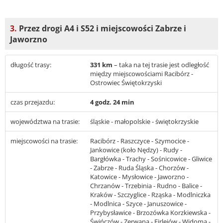
3.
Przez drogi A4 i S52 i miejscowości Zabrze i
Jaworzno
długość trasy:
331 km
– taka na tej trasie jest odległość
między miejscowościami Racibórz -
Ostrowiec Świętokrzyski
czas przejazdu:
4 godz. 24 min
województwa na trasie:
śląskie - małopolskie - świętokrzyskie
miejscowości na trasie:
Racibórz - Raszczyce - Szymocice -
Jankowice (koło Nędzy) - Rudy -
Bargłówka - Trachy - Sośnicowice - Gliwice
- Zabrze - Ruda Śląska - Chorzów -
Katowice - Mysłowice - Jaworzno -
Chrzanów - Trzebinia - Rudno - Balice -
Kraków - Szczyglice - Rząska - Modlniczka
- Modlnica - Szyce - Januszowice -
Przybysławice - Brzozówka Korzkiewska -
Świńczów - Zerwana - Firlejów - Widoma -