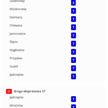
Goleniowy
S
Moskorzew
T
Damiany
T
Chlewice
T
Jaronowice
T
Ślęcin
T
Nagłowice
T
Prząsław
T
Sudół
T
Jędrzejów
T
droga ekspresowa S7
S7
Jędrzejów
T
Mnichów
T