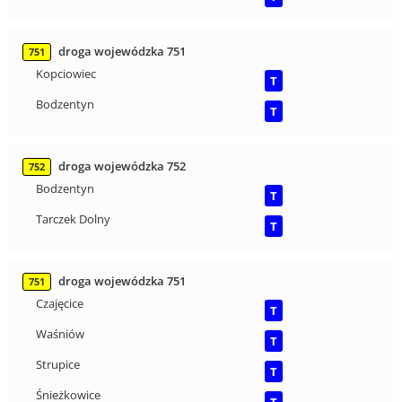
droga wojewódzka 751
751
Kopciowiec
T
Bodzentyn
T
droga wojewódzka 752
752
Bodzentyn
T
Tarczek Dolny
T
droga wojewódzka 751
751
Czajęcice
T
Waśniów
T
Strupice
T
Śnieżkowice