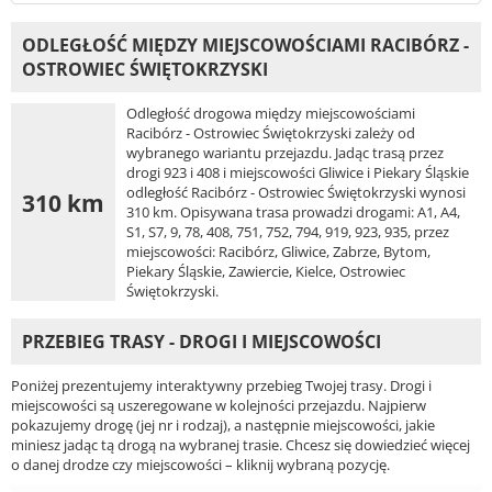
ODLEGŁOŚĆ MIĘDZY MIEJSCOWOŚCIAMI RACIBÓRZ -
OSTROWIEC ŚWIĘTOKRZYSKI
Odległość drogowa między miejscowościami
Racibórz - Ostrowiec Świętokrzyski zależy od
wybranego wariantu przejazdu. Jadąc trasą przez
drogi 923 i 408 i miejscowości Gliwice i Piekary Śląskie
odległość Racibórz - Ostrowiec Świętokrzyski wynosi
310 km
310 km. Opisywana trasa prowadzi drogami: A1, A4,
S1, S7, 9, 78, 408, 751, 752, 794, 919, 923, 935, przez
miejscowości: Racibórz, Gliwice, Zabrze, Bytom,
Piekary Śląskie, Zawiercie, Kielce, Ostrowiec
Świętokrzyski.
PRZEBIEG TRASY - DROGI I MIEJSCOWOŚCI
Poniżej prezentujemy interaktywny przebieg Twojej trasy. Drogi i
miejscowości są uszeregowane w kolejności przejazdu. Najpierw
pokazujemy drogę (jej nr i rodzaj), a następnie miejscowości, jakie
miniesz jadąc tą drogą na wybranej trasie. Chcesz się dowiedzieć więcej
o danej drodze czy miejscowości – kliknij wybraną pozycję.