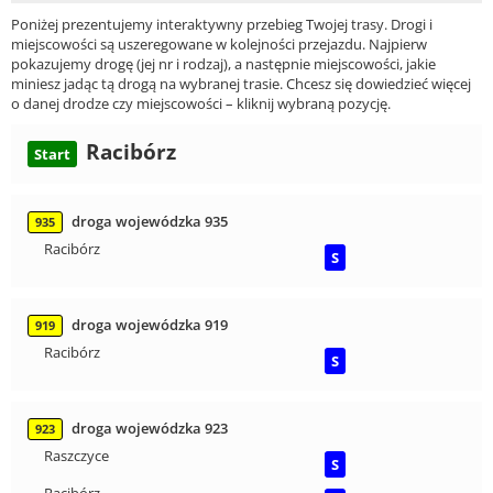
Poniżej prezentujemy interaktywny przebieg Twojej trasy. Drogi i
miejscowości są uszeregowane w kolejności przejazdu. Najpierw
pokazujemy drogę (jej nr i rodzaj), a następnie miejscowości, jakie
miniesz jadąc tą drogą na wybranej trasie. Chcesz się dowiedzieć więcej
o danej drodze czy miejscowości – kliknij wybraną pozycję.
Racibórz
Start
droga wojewódzka 935
935
Racibórz
S
droga wojewódzka 919
919
Racibórz
S
droga wojewódzka 923
923
Raszczyce
S