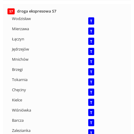
droga ekspresowa S7
S7
Wodzisław
T
Mierzawa
T
Łączyn
T
Jędrzejów
T
Mnichów
T
Brzegi
T
Tokarnia
T
Chęciny
T
Kielce
T
Wiśniówka
T
Barcza
T
Zalezianka
T