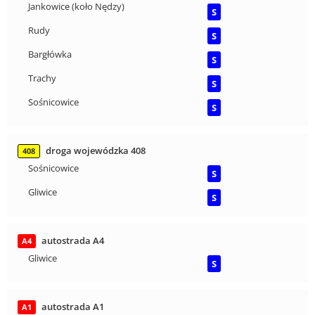
Jankowice (koło Nędzy)
S
Rudy
S
Bargłówka
S
Trachy
S
Sośnicowice
S
droga wojewódzka 408
408
Sośnicowice
S
Gliwice
S
autostrada A4
A4
Gliwice
S
autostrada A1
A1