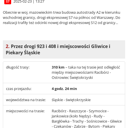
2025-02-23 | 13:27
S7
Obecnie w woj. mazowieckim trwa budowa autostrady A2 w kierunku
wschodniej granicy, drogi ekspresowej S7 na północ od Warszawy. Do
realizacji trafiły też odcinki nowej drogi ekspresowej S12 od granicy...
2.
Przez drogi 923 i 408 i miejscowości Gliwice i
Piekary Śląskie
długość trasy:
310 km
– taka na tej trasie jest odległość
między miejscowościami Racibórz -
Ostrowiec Świętokrzyski
czas przejazdu:
4 godz. 24 min
województwa na trasie:
śląskie - świętokrzyskie
miejscowości na trasie:
Racibórz - Raszczyce - Szymocice -
Jankowice (koło Nędzy) - Rudy -
Bargłówka - Trachy - Sośnicowice - Gliwice
- Czekanów - Zabrze - Bytom - Piekary