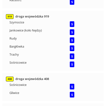
Racibórz
S
droga wojewódzka 919
919
Szymocice
S
Jankowice (koło Nędzy)
S
Rudy
S
Bargłówka
S
Trachy
S
Sośnicowice
S
droga wojewódzka 408
408
Sośnicowice
S
Gliwice
S