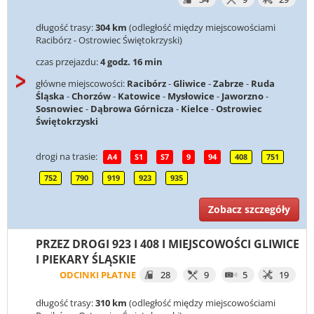
długość trasy:
304 km
(odległość między miejscowościami
Racibórz - Ostrowiec Świętokrzyski)
czas przejazdu:
4 godz. 16 min
główne miejscowości:
Racibórz
-
Gliwice
-
Zabrze
-
Ruda
Śląska
-
Chorzów
-
Katowice
-
Mysłowice
-
Jaworzno
-
Sosnowiec
-
Dąbrowa Górnicza
-
Kielce
-
Ostrowiec
Świętokrzyski
drogi na trasie:
A4
S1
S7
9
94
408
751
752
790
919
923
935
Zobacz szczegóły
PRZEZ DROGI 923 I 408 I MIEJSCOWOŚCI GLIWICE
I PIEKARY ŚLĄSKIE
ODCINKI PŁATNE
28
9
5
19
długość trasy:
310 km
(odległość między miejscowościami