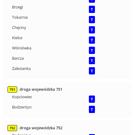
Brzegi
T
Tokarnia
T
Chęciny
T
Kielce
T
Wiśniówka
T
Barcza
T
Zalezianka
T
droga wojewódzka 751
751
Kopciowiec
T
Bodzentyn
T
droga wojewódzka 752
752