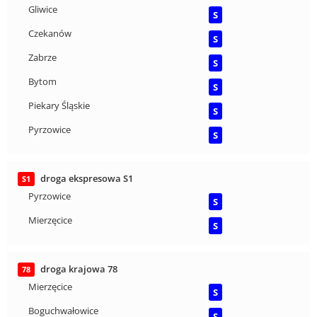
Gliwice
S
Czekanów
S
Zabrze
S
Bytom
S
Piekary Śląskie
S
Pyrzowice
S
droga ekspresowa S1
S1
Pyrzowice
S
Mierzęcice
S
droga krajowa 78
78
Mierzęcice
S
Boguchwałowice
S