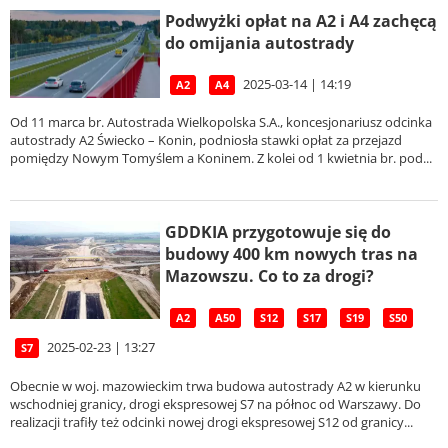
Podwyżki opłat na A2 i A4 zachęcą
do omijania autostrady
2025-03-14 | 14:19
A2
A4
Od 11 marca br. Autostrada Wielkopolska S.A., koncesjonariusz odcinka
autostrady A2 Świecko – Konin, podniosła stawki opłat za przejazd
pomiędzy Nowym Tomyślem a Koninem. Z kolei od 1 kwietnia br. pod...
GDDKIA przygotowuje się do
budowy 400 km nowych tras na
Mazowszu. Co to za drogi?
A2
A50
S12
S17
S19
S50
2025-02-23 | 13:27
S7
Obecnie w woj. mazowieckim trwa budowa autostrady A2 w kierunku
wschodniej granicy, drogi ekspresowej S7 na północ od Warszawy. Do
realizacji trafiły też odcinki nowej drogi ekspresowej S12 od granicy...