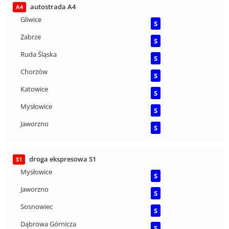
autostrada A4
A4
Gliwice
S
Zabrze
S
Ruda Śląska
S
Chorzów
S
Katowice
S
Mysłowice
S
Jaworzno
S
droga ekspresowa S1
S1
Mysłowice
S
Jaworzno
S
Sosnowiec
S
Dąbrowa Górnicza
S