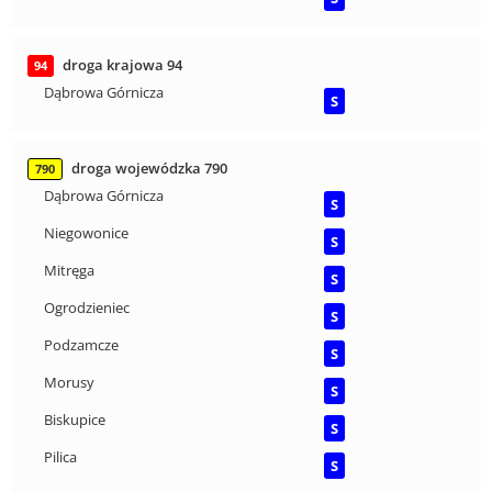
droga krajowa 94
94
Dąbrowa Górnicza
S
droga wojewódzka 790
790
Dąbrowa Górnicza
S
Niegowonice
S
Mitręga
S
Ogrodzieniec
S
Podzamcze
S
Morusy
S
Biskupice
S
Pilica
S