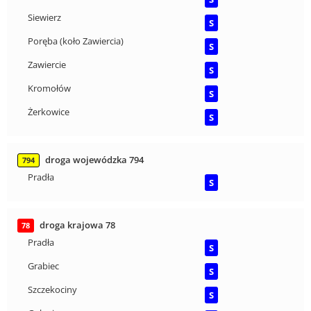
Siewierz
S
Poręba (koło Zawiercia)
S
Zawiercie
S
Kromołów
S
Żerkowice
S
droga wojewódzka 794
794
Pradła
S
droga krajowa 78
78
Pradła
S
Grabiec
S
Szczekociny
S