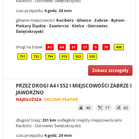
Racibórz - Ostrowiec Świętokrzyski)
czas przejazdu:
4 godz. 24 min
główne miejscowości:
Racibórz
-
Gliwice
-
Zabrze
-
Bytom
-
Piekary Śląskie
-
Zawiercie
-
Kielce
-
Ostrowiec
Świętokrzyski
drogi na trasie:
A1
A4
S1
S7
9
78
408
751
752
794
919
923
935
Zobacz szczegóły
PRZEZ DROGI A4 I S52 I MIEJSCOWOŚCI ZABRZE I
JAWORZNO
NAJDŁUŻSZA
ODCINKI PŁATNE
40
17
62
długość trasy:
331 km
(odległość między miejscowościami
Racibórz - Ostrowiec Świętokrzyski)
czas przejazdu:
4 godz. 24 min