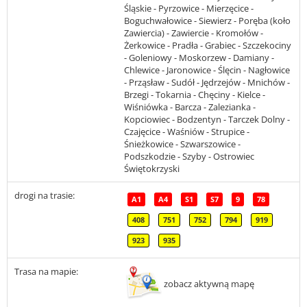
Śląskie - Pyrzowice - Mierzęcice -
Boguchwałowice - Siewierz - Poręba (koło
Zawiercia) - Zawiercie - Kromołów -
Żerkowice - Pradła - Grabiec - Szczekociny
- Goleniowy - Moskorzew - Damiany -
Chlewice - Jaronowice - Ślęcin - Nagłowice
- Prząsław - Sudół - Jędrzejów - Mnichów -
Brzegi - Tokarnia - Chęciny - Kielce -
Wiśniówka - Barcza - Zalezianka -
Kopciowiec - Bodzentyn - Tarczek Dolny -
Czajęcice - Waśniów - Strupice -
Śnieżkowice - Szwarszowice -
Podszkodzie - Szyby - Ostrowiec
Świętokrzyski
drogi na trasie:
A1
A4
S1
S7
9
78
408
751
752
794
919
923
935
Trasa na mapie:
zobacz aktywną mapę