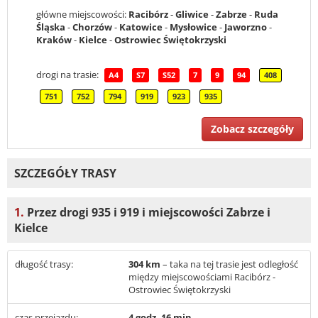
główne miejscowości:
Racibórz
-
Gliwice
-
Zabrze
-
Ruda
Śląska
-
Chorzów
-
Katowice
-
Mysłowice
-
Jaworzno
-
Kraków
-
Kielce
-
Ostrowiec Świętokrzyski
drogi na trasie:
A4
S7
S52
7
9
94
408
751
752
794
919
923
935
Zobacz szczegóły
SZCZEGÓŁY TRASY
1.
Przez drogi 935 i 919 i miejscowości Zabrze i
Kielce
długość trasy:
304 km
– taka na tej trasie jest odległość
między miejscowościami Racibórz -
Ostrowiec Świętokrzyski
czas przejazdu:
4 godz. 16 min