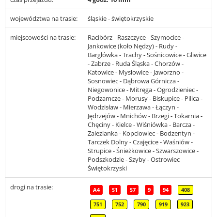
województwa na trasie:
śląskie - świętokrzyskie
miejscowości na trasie:
Racibórz - Raszczyce - Szymocice -
Jankowice (koło Nędzy) - Rudy -
Bargłówka - Trachy - Sośnicowice - Gliwice
- Zabrze - Ruda Śląska - Chorzów -
Katowice - Mysłowice - Jaworzno -
Sosnowiec - Dąbrowa Górnicza -
Niegowonice - Mitręga - Ogrodzieniec -
Podzamcze - Morusy - Biskupice - Pilica -
Wodzisław - Mierzawa - Łączyn -
Jędrzejów - Mnichów - Brzegi - Tokarnia -
Chęciny - Kielce - Wiśniówka - Barcza -
Zalezianka - Kopciowiec - Bodzentyn -
Tarczek Dolny - Czajęcice - Waśniów -
Strupice - Śnieżkowice - Szwarszowice -
Podszkodzie - Szyby - Ostrowiec
Świętokrzyski
drogi na trasie:
A4
S1
S7
9
94
408
751
752
790
919
923