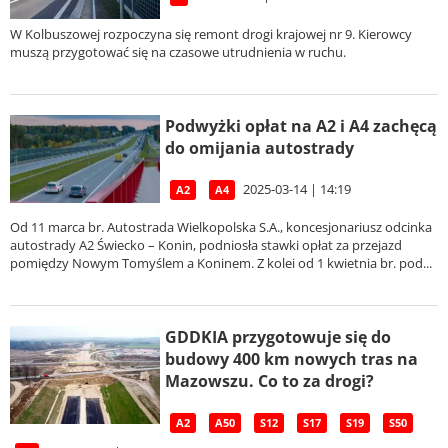
W Kolbuszowej rozpoczyna się remont drogi krajowej nr 9. Kierowcy
muszą przygotować się na czasowe utrudnienia w ruchu.
Podwyżki opłat na A2 i A4 zachęcą
do omijania autostrady
2025-03-14 | 14:19
A2
A4
Od 11 marca br. Autostrada Wielkopolska S.A., koncesjonariusz odcinka
autostrady A2 Świecko – Konin, podniosła stawki opłat za przejazd
pomiędzy Nowym Tomyślem a Koninem. Z kolei od 1 kwietnia br. pod...
GDDKIA przygotowuje się do
budowy 400 km nowych tras na
Mazowszu. Co to za drogi?
A2
A50
S12
S17
S19
S50