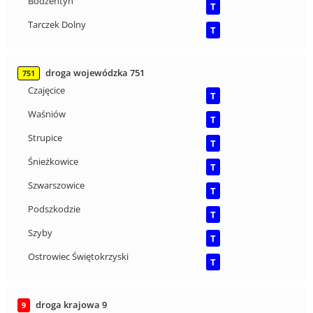
Bodzentyn
T
Tarczek Dolny
T
droga wojewódzka 751
751
Czajęcice
T
Waśniów
T
Strupice
T
Śnieżkowice
T
Szwarszowice
T
Podszkodzie
T
Szyby
T
Ostrowiec Świętokrzyski
T
droga krajowa 9
9