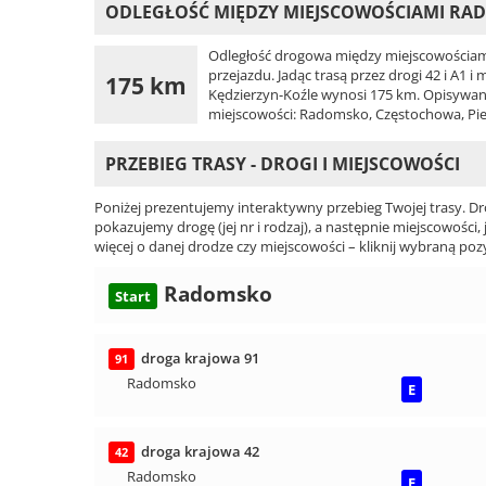
ODLEGŁOŚĆ MIĘDZY MIEJSCOWOŚCIAMI RAD
Odległość drogowa między miejscowościam
przejazdu. Jadąc trasą przez drogi 42 i A1 i
175 km
Kędzierzyn-Koźle wynosi 175 km. Opisywana t
miejscowości: Radomsko, Częstochowa, Pieka
PRZEBIEG TRASY - DROGI I MIEJSCOWOŚCI
Poniżej prezentujemy interaktywny przebieg Twojej trasy. Dr
pokazujemy drogę (jej nr i rodzaj), a następnie miejscowości, 
więcej o danej drodze czy miejscowości – kliknij wybraną pozy
Radomsko
Start
droga krajowa 91
91
Radomsko
E
droga krajowa 42
42
Radomsko
E