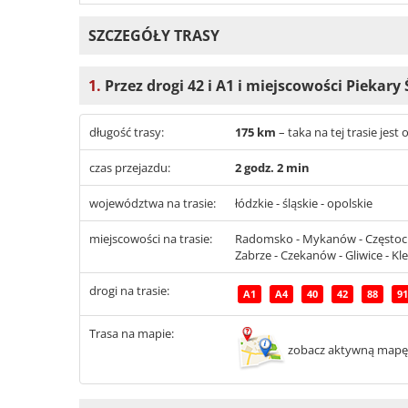
SZCZEGÓŁY TRASY
1.
Przez drogi 42 i A1 i miejscowości Piekary 
długość trasy:
175 km
– taka na tej trasie je
czas przejazdu:
2 godz. 2 min
województwa na trasie:
łódzkie - śląskie - opolskie
miejscowości na trasie:
Radomsko - Mykanów - Częstochow
Zabrze - Czekanów - Gliwice - Kl
drogi na trasie:
A1
A4
40
42
88
91
Trasa na mapie:
zobacz aktywną mapę