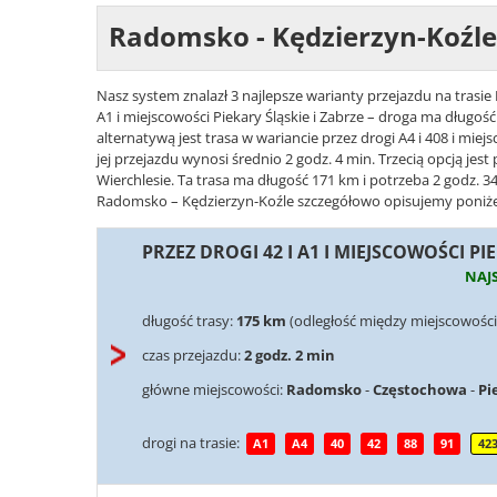
Radomsko - Kędzierzyn-Koźle
Nasz system znalazł 3 najlepsze warianty przejazdu na trasie
A1 i miejscowości Piekary Śląskie i Zabrze – droga ma długoś
alternatywą jest trasa w wariancie przez drogi A4 i 408 i mi
jej przejazdu wynosi średnio 2 godz. 4 min. Trzecią opcją jest 
Wierchlesie. Ta trasa ma długość 171 km i potrzeba 2 godz. 34
Radomsko – Kędzierzyn-Koźle szczegółowo opisujemy poniżej -
PRZEZ DROGI 42 I A1 I MIEJSCOWOŚCI PI
NAJ
długość trasy:
175 km
(odległość między miejscowośc
czas przejazdu:
2 godz. 2 min
główne miejscowości:
Radomsko
-
Częstochowa
-
Pi
drogi na trasie:
A1
A4
40
42
88
91
42