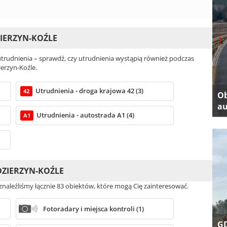
IERZYN-KOŹLE
rudnienia – sprawdź, czy utrudnienia wystąpią również podczas
erzyn-Koźle.
Utrudnienia - droga krajowa 42 (3)
42
Ob
au
Utrudnienia - autostrada A1 (4)
A1
DZIERZYN-KOŹLE
znaleźliśmy łącznie 83 obiektów, które mogą Cię zainteresować.
Fotoradary i miejsca kontroli (1)
GD