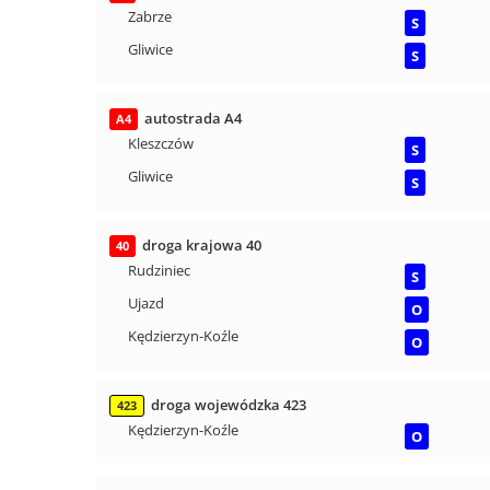
Zabrze
S
Gliwice
S
autostrada A4
A4
Kleszczów
S
Gliwice
S
droga krajowa 40
40
Rudziniec
S
Ujazd
O
Kędzierzyn-Koźle
O
droga wojewódzka 423
423
Kędzierzyn-Koźle
O