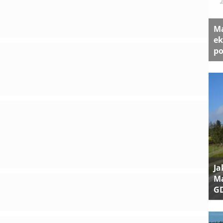
Ma
ek
po
Ja
Ma
G