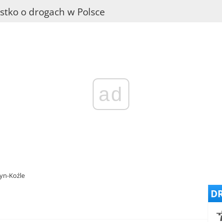
stko o drogach w Polsce
ad
yn-Koźle
DR