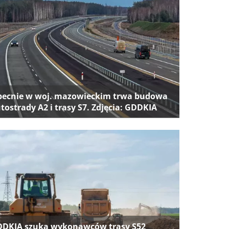
ecnie w woj. mazowieckim trwa budowa
tostrady A2 i trasy S7. Zdjęcia: GDDKIA
DKIA szuka wykonawców trasy S52