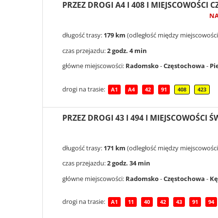
PRZEZ DROGI A4 I 408 I MIEJSCOWOŚCI
NA
długość trasy:
179 km
(odległość między miejscowośc
czas przejazdu:
2 godz. 4 min
główne miejscowości:
Radomsko
-
Częstochowa
-
Pi
drogi na trasie:
A1
A4
42
91
408
423
PRZEZ DROGI 43 I 494 I MIEJSCOWOŚCI Ś
długość trasy:
171 km
(odległość między miejscowośc
czas przejazdu:
2 godz. 34 min
główne miejscowości:
Radomsko
-
Częstochowa
-
Kę
drogi na trasie:
A1
11
40
42
43
91
94