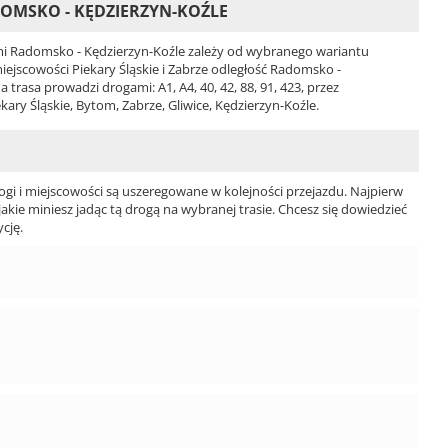
OMSKO - KĘDZIERZYN-KOŹLE
i Radomsko - Kędzierzyn-Koźle zależy od wybranego wariantu
 miejscowości Piekary Śląskie i Zabrze odległość Radomsko -
rasa prowadzi drogami: A1, A4, 40, 42, 88, 91, 423, przez
ry Śląskie, Bytom, Zabrze, Gliwice, Kędzierzyn-Koźle.
ogi i miejscowości są uszeregowane w kolejności przejazdu. Najpierw
jakie miniesz jadąc tą drogą na wybranej trasie. Chcesz się dowiedzieć
cję.