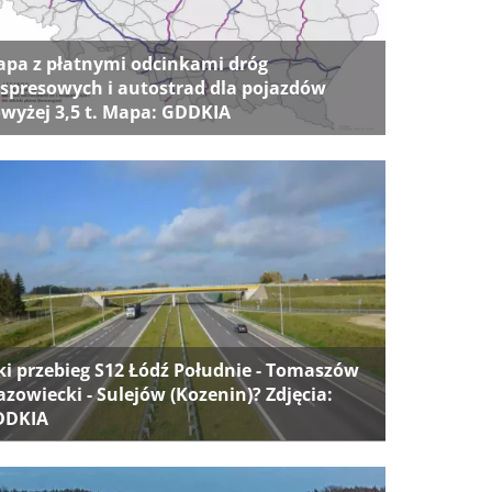
pa z płatnymi odcinkami dróg
spresowych i autostrad dla pojazdów
wyżej 3,5 t. Mapa: GDDKIA
ki przebieg S12 Łódź Południe - Tomaszów
zowiecki - Sulejów (Kozenin)? Zdjęcia:
DDKIA