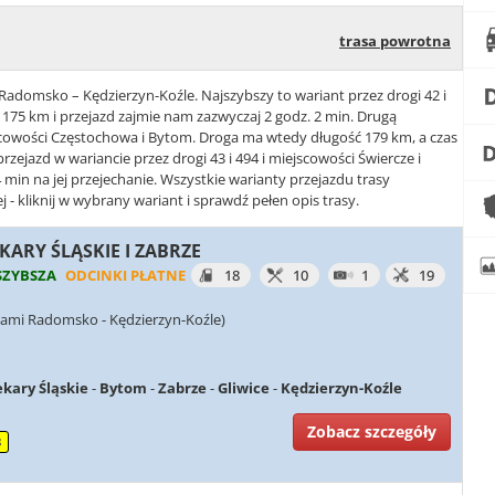
trasa powrotna
 Radomsko – Kędzierzyn-Koźle. Najszybszy to wariant przez drogi 42 i
ć 175 km i przejazd zajmie nam zazwyczaj 2 godz. 2 min. Drugą
ejscowości Częstochowa i Bytom. Droga ma wtedy długość 179 km, a czas
przejazd w wariancie przez drogi 43 i 494 i miejscowości Świercze i
 min na jej przejechanie. Wszystkie warianty przejazdu trasy
 kliknij w wybrany wariant i sprawdź pełen opis trasy.
EKARY ŚLĄSKIE I ZABRZE
SZYBSZA
ODCINKI PŁATNE
18
10
1
19
iami Radomsko - Kędzierzyn-Koźle)
ekary Śląskie
-
Bytom
-
Zabrze
-
Gliwice
-
Kędzierzyn-Koźle
Zobacz szczegóły
3