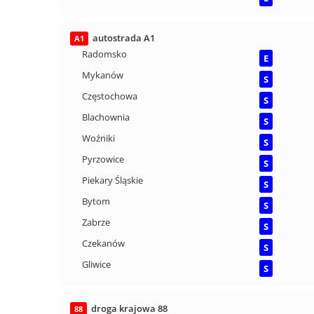
autostrada A1
A1
Radomsko
E
Mykanów
S
Częstochowa
S
Blachownia
S
Woźniki
S
Pyrzowice
S
Piekary Śląskie
S
Bytom
S
Zabrze
S
Czekanów
S
Gliwice
S
droga krajowa 88
88