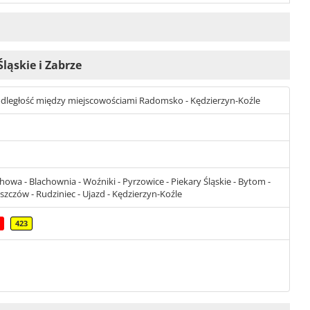
Śląskie i Zabrze
st odległość między miejscowościami Radomsko - Kędzierzyn-Koźle
a - Blachownia - Woźniki - Pyrzowice - Piekary Śląskie - Bytom -
eszczów - Rudziniec - Ujazd - Kędzierzyn-Koźle
423