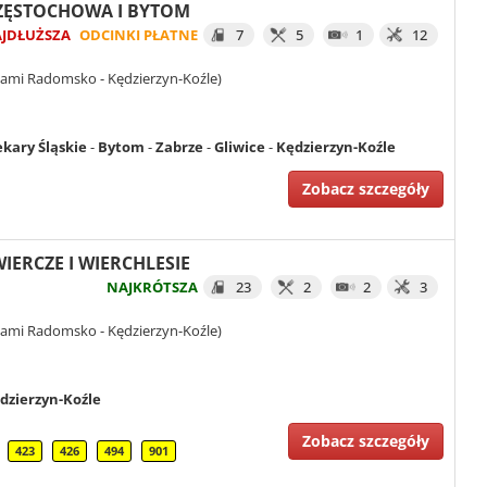
 CZĘSTOCHOWA I BYTOM
JDŁUŻSZA
ODCINKI PŁATNE
7
5
1
12
iami Radomsko - Kędzierzyn-Koźle)
ekary Śląskie
-
Bytom
-
Zabrze
-
Gliwice
-
Kędzierzyn-Koźle
Zobacz szczegóły
WIERCZE I WIERCHLESIE
NAJKRÓTSZA
23
2
2
3
iami Radomsko - Kędzierzyn-Koźle)
dzierzyn-Koźle
Zobacz szczegóły
423
426
494
901