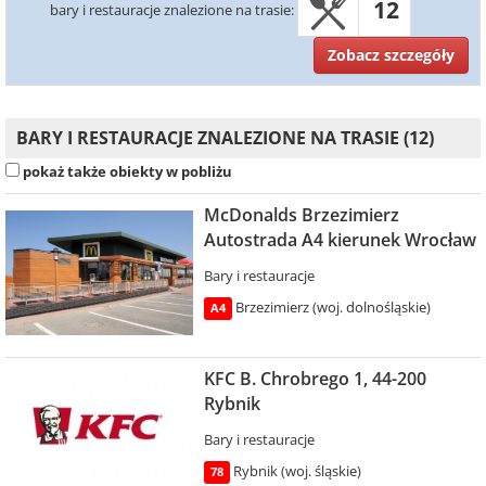
12
bary i restauracje znalezione na trasie:
Zobacz szczegóły
BARY I RESTAURACJE ZNALEZIONE NA TRASIE (12)
pokaż także obiekty w pobliżu
McDonalds Brzezimierz
Autostrada A4 kierunek Wrocław
Bary i restauracje
Brzezimierz (woj. dolnośląskie)
A4
KFC B. Chrobrego 1, 44-200
Rybnik
Bary i restauracje
Rybnik (woj. śląskie)
78