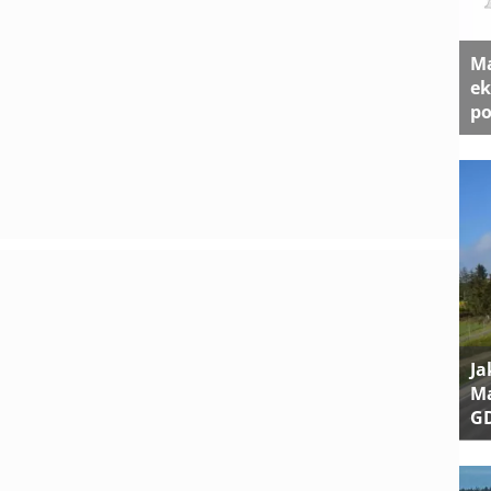
Ma
ek
po
Ja
Ma
G