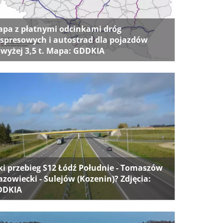
pa z płatnymi odcinkami dróg
spresowych i autostrad dla pojazdów
wyżej 3,5 t. Mapa: GDDKIA
ki przebieg S12 Łódź Południe - Tomaszów
zowiecki - Sulejów (Kozenin)? Zdjęcia:
DDKIA