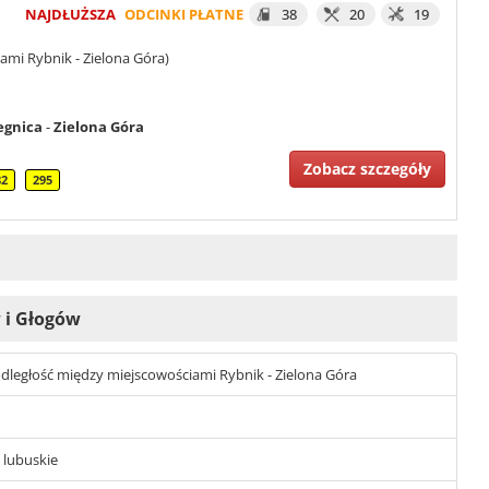
NAJDŁUŻSZA
ODCINKI PŁATNE
38
20
19
ami Rybnik - Zielona Góra)
egnica
-
Zielona Góra
Zobacz szczegóły
82
295
w i Głogów
t odległość między miejscowościami Rybnik - Zielona Góra
- lubuskie