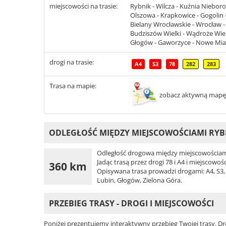
miejscowości na trasie:
Rybnik - Wilcza - Kuźnia Nieboro
Olszowa - Krapkowice - Gogolin -
Bielany Wrocławskie - Wrocław - 
Budziszów Wielki - Wądroże Wielk
Głogów - Gaworzyce - Nowe Mias
drogi na trasie:
A4
S3
78
282
283
Trasa na mapie:
zobacz aktywną mapę
ODLEGŁOŚĆ MIĘDZY MIEJSCOWOŚCIAMI RYBN
Odległość drogowa między miejscowościami
Jadąc trasą przez drogi 78 i A4 i miejscowo
360 km
Opisywana trasa prowadzi drogami: A4, S3, 7
Lubin, Głogów, Zielona Góra.
PRZEBIEG TRASY - DROGI I MIEJSCOWOŚCI
Poniżej prezentujemy interaktywny przebieg Twojej trasy. Dr