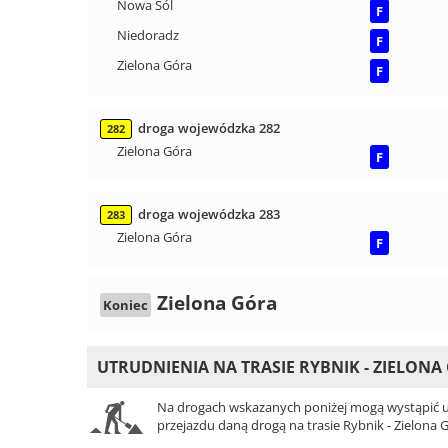
Nowa Sól
F
Niedoradz
F
Zielona Góra
F
droga wojewódzka 282
282
Zielona Góra
F
droga wojewódzka 283
283
Zielona Góra
F
Zielona Góra
Koniec
UTRUDNIENIA NA TRASIE RYBNIK - ZIELONA
Na drogach wskazanych poniżej mogą wystąpić ut
przejazdu daną drogą na trasie Rybnik - Zielona 