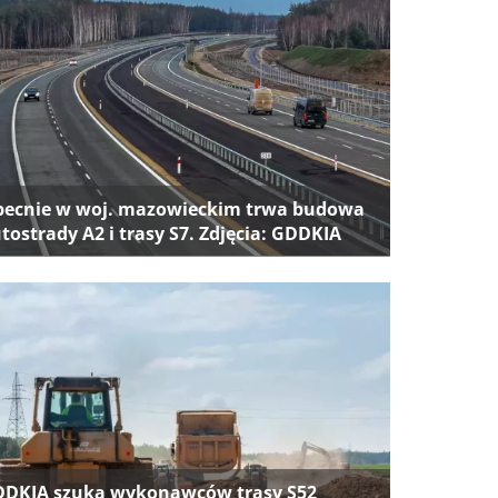
ecnie w woj. mazowieckim trwa budowa
tostrady A2 i trasy S7. Zdjęcia: GDDKIA
DKIA szuka wykonawców trasy S52