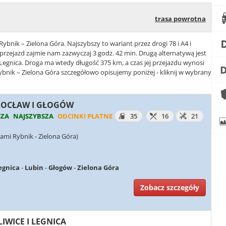
trasa powrotna
Rybnik – Zielona Góra. Najszybszy to wariant przez drogi 78 i A4 i
rzejazd zajmie nam zazwyczaj 3 godz. 42 min. Drugą alternatywą jest
 i Legnica. Droga ma wtedy długość 375 km, a czas jej przejazdu wynosi
ybnik – Zielona Góra szczegółowo opisujemy poniżej - kliknij w wybrany
WROCŁAW I GŁOGÓW
SZA
NAJSZYBSZA
ODCINKI PŁATNE
35
16
21
ami Rybnik - Zielona Góra)
egnica
-
Lubin
-
Głogów
-
Zielona Góra
Zobacz szczegóły
LIWICE I LEGNICA