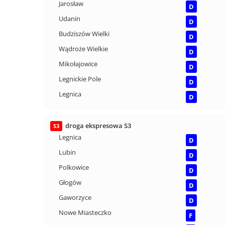
Jarosław
D
Udanin
D
Budziszów Wielki
D
Wądroże Wielkie
D
Mikołajowice
D
Legnickie Pole
D
Legnica
D
droga ekspresowa S3
S3
Legnica
D
Lubin
D
Polkowice
D
Głogów
D
Gaworzyce
D
Nowe Miasteczko
F