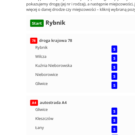
pokazujemy drogę (jej nr i rodzaj), a następnie miejscowości, 
więcej o danej drodze czy miejscowości – kliknij wybraną pozy
Rybnik
Start
droga krajowa 78
78
Rybnik
S
Wilcza
S
Kuźnia Nieborowska
S
Nieborowice
S
Gliwice
S
autostrada A4
A4
Gliwice
S
Kleszczów
S
Łany
S