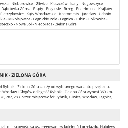
wska - Nieborowice - Gliwice - Kleszczów - Łany - Nogowczyce -
 Dąbrówka Górna - Prądy - Przylesie - Brzeg - Brzezimierz - Krajków -
Pietrzykowice - Kąty Wrocławskie - Kostomłoty - Jarosław - Udanin -
ie - Mikołajowice - Legnickie Pole - Legnica - Lubin - Polkowice -
teczko - Nowa Sól - Niedoradz - Zielona Góra
IK - ZIELONA GÓRA
 Rybnik - Zielona Góra zależy od wybranego wariantu przejazdu.
ści Wrocław i Głogów odległość Rybnik - Zielona Góra wynosi 360 km.
8, 282, 283, przez miejscowości: Rybnik, Gliwice, Wrocław, Legnica,
ogi i miejscowości są uszeregowane w kolejności przejazdu. Najpierw