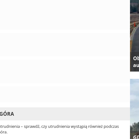
Ob
au
 GÓRA
rudnienia – sprawdź, czy utrudnienia wystąpią również podczas
Góra.
GD