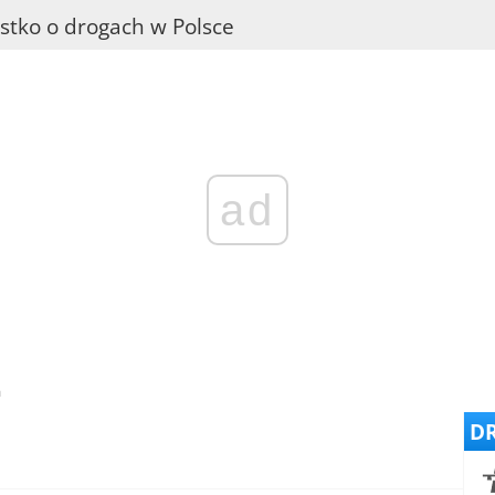
stko o drogach w Polsce
ad
a
DR