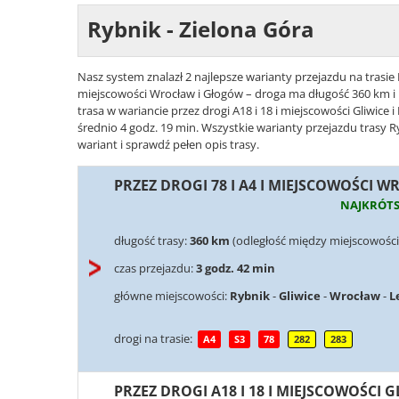
Rybnik - Zielona Góra
Nasz system znalazł 2 najlepsze warianty przejazdu na trasie 
miejscowości Wrocław i Głogów – droga ma długość 360 km i p
trasa w wariancie przez drogi A18 i 18 i miejscowości Gliwice
średnio 4 godz. 19 min. Wszystkie warianty przejazdu trasy R
wariant i sprawdź pełen opis trasy.
PRZEZ DROGI 78 I A4 I MIEJSCOWOŚCI 
NAJKRÓT
długość trasy:
360 km
(odległość między miejscowości
czas przejazdu:
3 godz. 42 min
główne miejscowości:
Rybnik
-
Gliwice
-
Wrocław
-
L
drogi na trasie:
A4
S3
78
282
283
PRZEZ DROGI A18 I 18 I MIEJSCOWOŚCI G