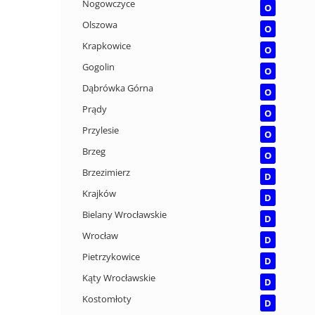
Nogowczyce
O
Olszowa
O
Krapkowice
O
Gogolin
O
Dąbrówka Górna
O
Prądy
O
Przylesie
O
Brzeg
O
Brzezimierz
D
Krajków
D
Bielany Wrocławskie
D
Wrocław
D
Pietrzykowice
D
Kąty Wrocławskie
D
Kostomłoty
D