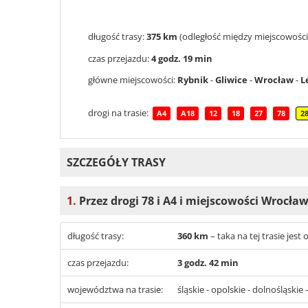
długość trasy:
375 km
(odległość między miejscowości
czas przejazdu:
4 godz. 19 min
główne miejscowości:
Rybnik
-
Gliwice
-
Wrocław
-
L
drogi na trasie:
A4
A18
12
18
27
78
2
SZCZEGÓŁY TRASY
1.
Przez drogi 78 i A4 i miejscowości Wrocła
długość trasy:
360 km
– taka na tej trasie jes
czas przejazdu:
3 godz. 42 min
województwa na trasie:
śląskie - opolskie - dolnośląskie 