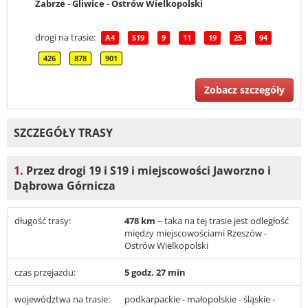
Zabrze
-
Gliwice
-
Ostrów Wielkopolski
drogi na trasie:
A4
S19
9
11
19
25
94
426
878
901
Zobacz szczegóły
SZCZEGÓŁY TRASY
1.
Przez drogi 19 i S19 i miejscowości Jaworzno i
Dąbrowa Górnicza
długość trasy:
478 km
– taka na tej trasie jest odległość
między miejscowościami Rzeszów -
Ostrów Wielkopolski
czas przejazdu:
5 godz. 27 min
województwa na trasie:
podkarpackie - małopolskie - śląskie -