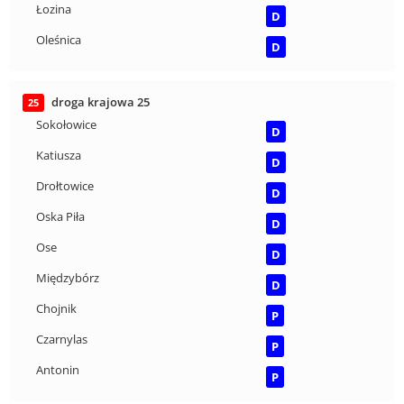
Łozina
D
Oleśnica
D
droga krajowa 25
25
Sokołowice
D
Katiusza
D
Drołtowice
D
Oska Piła
D
Ose
D
Międzybórz
D
Chojnik
P
Czarnylas
P
Antonin
P