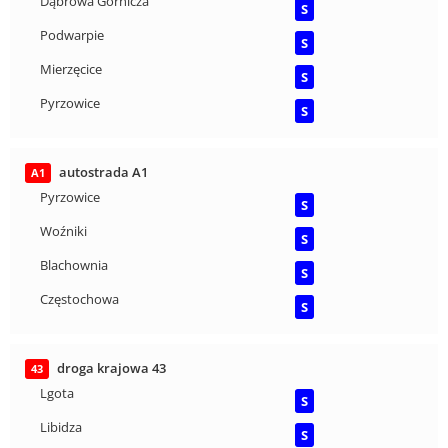
Dąbrowa Górnicza
S
Podwarpie
S
Mierzęcice
S
Pyrzowice
S
autostrada A1
A1
Pyrzowice
S
Woźniki
S
Blachownia
S
Częstochowa
S
droga krajowa 43
43
Lgota
S
Libidza
S