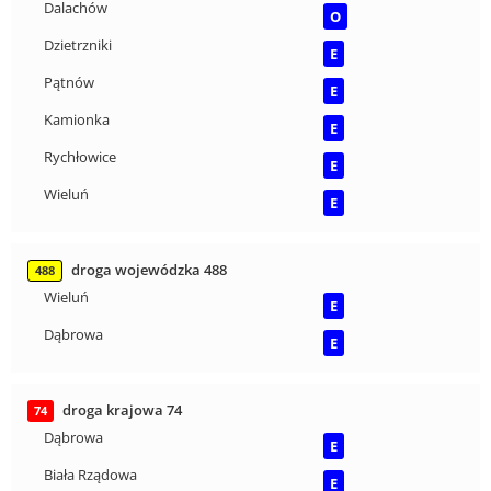
Dalachów
O
Dzietrzniki
E
Pątnów
E
Kamionka
E
Rychłowice
E
Wieluń
E
droga wojewódzka 488
488
Wieluń
E
Dąbrowa
E
droga krajowa 74
74
Dąbrowa
E
Biała Rządowa
E