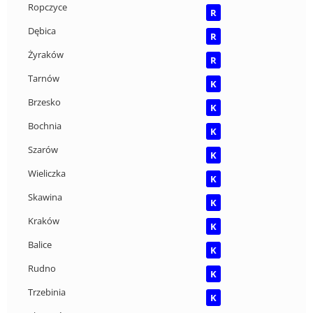
Ropczyce
R
Dębica
R
Żyraków
R
Tarnów
K
Brzesko
K
Bochnia
K
Szarów
K
Wieliczka
K
Skawina
K
Kraków
K
Balice
K
Rudno
K
Trzebinia
K