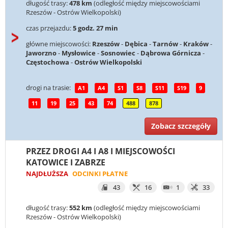
długość trasy:
478 km
(odległość między miejscowościami
Rzeszów - Ostrów Wielkopolski)
czas przejazdu:
5 godz. 27 min
główne miejscowości:
Rzeszów
-
Dębica
-
Tarnów
-
Kraków
-
Jaworzno
-
Mysłowice
-
Sosnowiec
-
Dąbrowa Górnicza
-
Częstochowa
-
Ostrów Wielkopolski
drogi na trasie:
A1
A4
S1
S8
S11
S19
9
11
19
25
43
74
488
878
Zobacz szczegóły
PRZEZ DROGI A4 I A8 I MIEJSCOWOŚCI
KATOWICE I ZABRZE
NAJDŁUŻSZA
ODCINKI PŁATNE
43
16
1
33
długość trasy:
552 km
(odległość między miejscowościami
Rzeszów - Ostrów Wielkopolski)