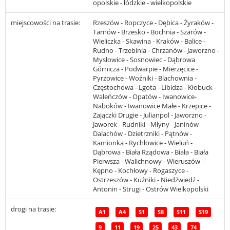
opolskie - łódzkie - wielkopolskie
miejscowości na trasie:
Rzeszów - Ropczyce - Dębica - Żyraków -
Tarnów - Brzesko - Bochnia - Szarów -
Wieliczka - Skawina - Kraków - Balice -
Rudno - Trzebinia - Chrzanów - Jaworzno -
Mysłowice - Sosnowiec - Dąbrowa
Górnicza - Podwarpie - Mierzęcice -
Pyrzowice - Woźniki - Blachownia -
Częstochowa - Lgota - Libidza - Kłobuck -
Waleńczów - Opatów - Iwanowice-
Naboków - Iwanowice Małe - Krzepice -
Zajączki Drugie - Julianpol - Jaworzno -
Jaworek - Rudniki - Młyny - Janinów -
Dalachów - Dzietrzniki - Pątnów -
Kamionka - Rychłowice - Wieluń -
Dąbrowa - Biała Rządowa - Biała - Biała
Pierwsza - Walichnowy - Wieruszów -
Kępno - Kochłowy - Rogaszyce -
Ostrzeszów - Kuźniki - Niedźwiedź -
Antonin - Strugi - Ostrów Wielkopolski
drogi na trasie:
A1
A4
S1
S8
S11
S19
9
11
19
25
43
74