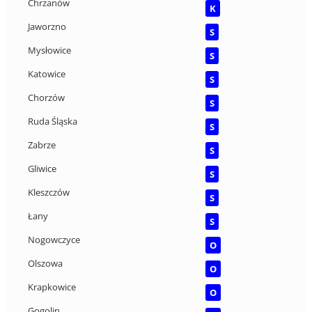
Chrzanów
K
Jaworzno
S
Mysłowice
S
Katowice
S
Chorzów
S
Ruda Śląska
S
Zabrze
S
Gliwice
S
Kleszczów
S
Łany
S
Nogowczyce
O
Olszowa
O
Krapkowice
O
Gogolin