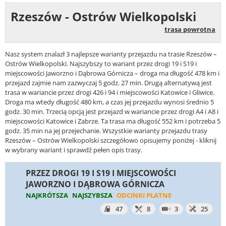
Rzeszów - Ostrów Wielkopolski
trasa powrotna
Nasz system znalazł 3 najlepsze warianty przejazdu na trasie Rzeszów –
Ostrów Wielkopolski. Najszybszy to wariant przez drogi 19 i S19 i
miejscowości Jaworzno i Dąbrowa Górnicza – droga ma długość 478 km i
przejazd zajmie nam zazwyczaj 5 godz. 27 min. Drugą alternatywą jest
trasa w wariancie przez drogi 426 i 94 i miejscowości Katowice i Gliwice.
Droga ma wtedy długość 480 km, a czas jej przejazdu wynosi średnio 5
godz. 30 min. Trzecią opcją jest przejazd w wariancie przez drogi A4 i A8 i
miejscowości Katowice i Zabrze. Ta trasa ma długość 552 km i potrzeba 5
godz. 35 min na jej przejechanie. Wszystkie warianty przejazdu trasy
Rzeszów – Ostrów Wielkopolski szczegółowo opisujemy poniżej - kliknij
w wybrany wariant i sprawdź pełen opis trasy.
PRZEZ DROGI 19 I S19 I MIEJSCOWOŚCI
JAWORZNO I DĄBROWA GÓRNICZA
NAJKRÓTSZA
NAJSZYBSZA
ODCINKI PŁATNE
47
8
3
25