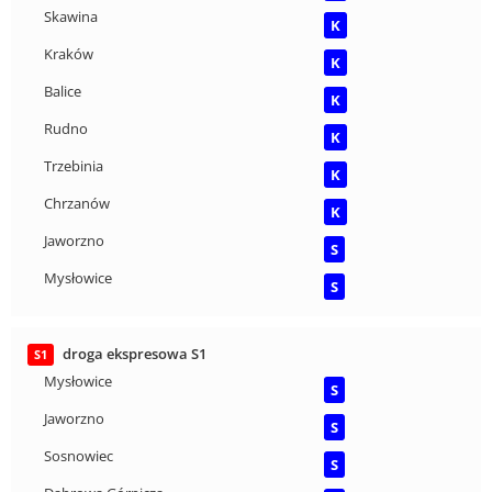
Skawina
K
Kraków
K
Balice
K
Rudno
K
Trzebinia
K
Chrzanów
K
Jaworzno
S
Mysłowice
S
droga ekspresowa S1
S1
Mysłowice
S
Jaworzno
S
Sosnowiec
S