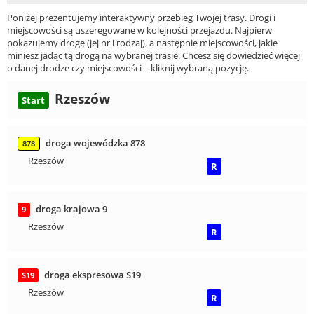
Poniżej prezentujemy interaktywny przebieg Twojej trasy. Drogi i
miejscowości są uszeregowane w kolejności przejazdu. Najpierw
pokazujemy drogę (jej nr i rodzaj), a następnie miejscowości, jakie
miniesz jadąc tą drogą na wybranej trasie. Chcesz się dowiedzieć więcej
o danej drodze czy miejscowości – kliknij wybraną pozycję.
Rzeszów
Start
droga wojewódzka 878
878
Rzeszów
R
droga krajowa 9
9
Rzeszów
R
droga ekspresowa S19
S19
Rzeszów
R