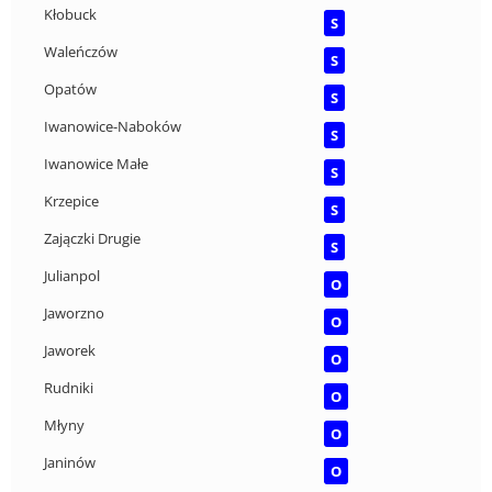
Kłobuck
S
Waleńczów
S
Opatów
S
Iwanowice-Naboków
S
Iwanowice Małe
S
Krzepice
S
Zajączki Drugie
S
Julianpol
O
Jaworzno
O
Jaworek
O
Rudniki
O
Młyny
O
Janinów
O