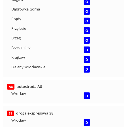
O
Dąbrówka Górna
O
Prądy
O
Przylesie
O
Brzeg
O
Brzezimierz
D
Krajków
D
Bielany Wrocławskie
D
autostrada A8
A8
Wrocław
D
droga ekspresowa S8
S8
Wrocław
D