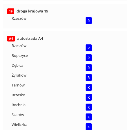
droga krajowa 19
19
Rzeszów
R
autostrada A4
A4
Rzeszów
R
Ropczyce
R
Dębica
R
Żyraków
R
Tarnów
K
Brzesko
K
Bochnia
K
Szarów
K
Wieliczka
K