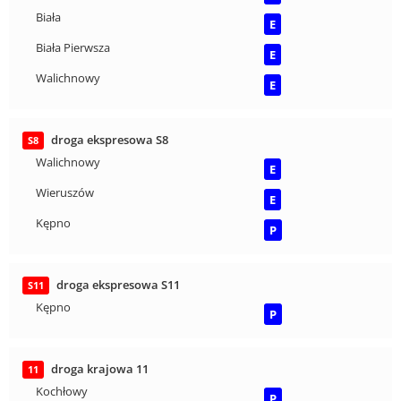
Biała
E
Biała Pierwsza
E
Walichnowy
E
droga ekspresowa S8
S8
Walichnowy
E
Wieruszów
E
Kępno
P
droga ekspresowa S11
S11
Kępno
P
droga krajowa 11
11
Kochłowy
P