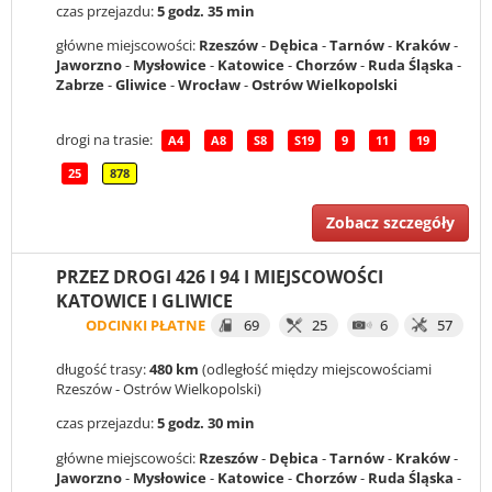
czas przejazdu:
5 godz. 35 min
główne miejscowości:
Rzeszów
-
Dębica
-
Tarnów
-
Kraków
-
Jaworzno
-
Mysłowice
-
Katowice
-
Chorzów
-
Ruda Śląska
-
Zabrze
-
Gliwice
-
Wrocław
-
Ostrów Wielkopolski
drogi na trasie:
A4
A8
S8
S19
9
11
19
25
878
Zobacz szczegóły
PRZEZ DROGI 426 I 94 I MIEJSCOWOŚCI
KATOWICE I GLIWICE
ODCINKI PŁATNE
69
25
6
57
długość trasy:
480 km
(odległość między miejscowościami
Rzeszów - Ostrów Wielkopolski)
czas przejazdu:
5 godz. 30 min
główne miejscowości:
Rzeszów
-
Dębica
-
Tarnów
-
Kraków
-
Jaworzno
-
Mysłowice
-
Katowice
-
Chorzów
-
Ruda Śląska
-