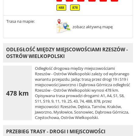
488
878
Trasa na mapie:
zobacz aktywną mapę
ODLEGŁOŚĆ MIĘDZY MIEJSCOWOŚCIAMI RZESZÓW -
OSTRÓW WIELKOPOLSKI
Odległość drogowa między miejscowościami
Rzeszów - Ostrów Wielkopolski zależy od wybranego
wariantu przejazdu. Jadąc trasą przez drogi 19 i S19 i
miejscowości Jaworzno i Dąbrowa Górnicza odległość
Rzeszów - Ostrów Wielkopolski wynosi 478 km.
478 km
Opisywana trasa prowadzi drogami: A1, A4, S1, S8,
S11, S19, 9, 11, 19, 25, 43, 74, 488, 878, przez
miejscowości: Rzeszów, Dębica, Tarnów, Kraków,
Jaworzno, Mysłowice, Sosnowiec, Dąbrowa Górnicza,
Częstochowa, Ostrów Wielkopolski.
PRZEBIEG TRASY - DROGI I MIEJSCOWOŚCI