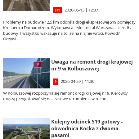
2026-05-13 | 12:37
S19
Problemy na budowie 12,5 km odcinka drogi ekspresowej S19 pomiędzy
Krosnem a Domaradzem. Wykonawca - Mostostal Warszawa - zszedł z
budowy. I wszystko wskazuje na to, że na nią nie wróci. Powód?
Oczywi...
Uwaga na remont drogi krajowej
nr 9 w Kolbuszowej
2026-04-29 | 11:30
9
W Kolbuszowej rozpoczyna się remont drogi krajowej nr 9. Kierowcy
muszą przygotować się na czasowe utrudnienia w ruchu.
Kolejny odcinek S19 gotowy -
obwodnica Kocka z dwoma
pasami