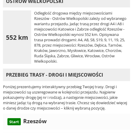
OSTRÓW WIELKOPOLSKI
Odległość drogowa między miejscowościami
Rzeszów - Ostrów Wielkopolski zależy od wybranego
wariantu przejazdu. Jadąc trasą przez drogi A4 i A8 i
miejscowości Katowice i Zabrze odległość Rzeszów -
Ostrów Wielkopolski wynosi 552 km. Opisywana
552 km
trasa prowadzi drogami: A4, A8, S8, S19, 9, 11, 19, 25,
878, przez miejscowości: Rzeszów, Dębica, Tarnów,
Kraków, Jaworzno, Mysłowice, Katowice, Chorzów,
Ruda Śląska, Zabrze, Gliwice, Wrocław, Ostrów
Wielkopolski.
PRZEBIEG TRASY - DROGI I MIEJSCOWOŚCI
Poniżej prezentujemy interaktywny przebieg Twojej trasy. Drogi i
miejscowości są uszeregowane w kolejności przejazdu. Najpierw
pokazujemy drogę (jej nr i rodzaj), a następnie miejscowości, jakie
miniesz jadąc tą drogą na wybranej trasie. Chcesz się dowiedzieć więcej
o danej drodze czy miejscowości – kliknij wybraną pozycję.
Rzeszów
Start