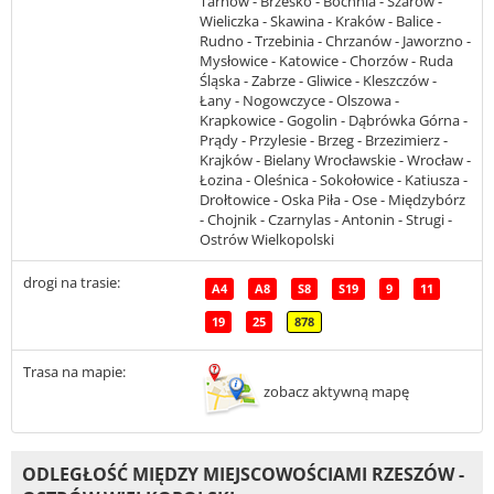
Tarnów - Brzesko - Bochnia - Szarów -
Wieliczka - Skawina - Kraków - Balice -
Rudno - Trzebinia - Chrzanów - Jaworzno -
Mysłowice - Katowice - Chorzów - Ruda
Śląska - Zabrze - Gliwice - Kleszczów -
Łany - Nogowczyce - Olszowa -
Krapkowice - Gogolin - Dąbrówka Górna -
Prądy - Przylesie - Brzeg - Brzezimierz -
Krajków - Bielany Wrocławskie - Wrocław -
Łozina - Oleśnica - Sokołowice - Katiusza -
Drołtowice - Oska Piła - Ose - Międzybórz
- Chojnik - Czarnylas - Antonin - Strugi -
Ostrów Wielkopolski
drogi na trasie:
A4
A8
S8
S19
9
11
19
25
878
Trasa na mapie:
zobacz aktywną mapę
ODLEGŁOŚĆ MIĘDZY MIEJSCOWOŚCIAMI RZESZÓW -