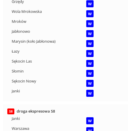
Grzędy
W
Wola Mrokowska
W
Mroków
W
Jabłonowo
W
Marysin (koło Jabłonowa)
W
Łazy
W
Sękocin Las
W
Słomin
W
Sękocin Nowy
W
Janki
W
droga ekspresowa S8
S8
Janki
W
Warszawa
W