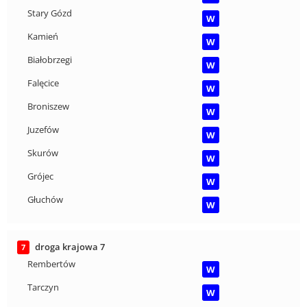
Stary Gózd
W
Kamień
W
Białobrzegi
W
Falęcice
W
Broniszew
W
Juzefów
W
Skurów
W
Grójec
W
Głuchów
W
droga krajowa 7
7
Rembertów
W
Tarczyn
W