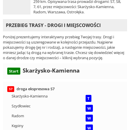
259 km. Opisywana trasa prowadzi drogami: S7, S8,
7, 61, przez miejscowości: Skarżysko-Kamienna,
Radom, Warszawa, Ostrołęka.
PRZEBIEG TRASY - DROGI I MIEJSCOWOŚCI
Poniżej prezentujemy interaktywny przebieg Twojej trasy. Drogi i
miejscowości są uszeregowane w kolejności przejazdu. Najpierw
pokazujemy drogę (jej nr i rodzaj), a następnie miejscowości, jakie
miniesz jadąc tą drogą na wybranej trasie. Chcesz się dowiedzieć więcej
o danej drodze czy miejscowości – kliknij wybraną pozycję.
Skarżysko-Kamienna
Start
droga ekspresowa S7
S7
Skarżysko-Kamienna
T
Szydłowiec
W
Radom
W
Kępiny
W