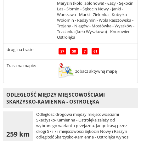
Marysin (koło Jabłonowa) - Łazy - Sękocin
Las - Słomin - Sękocin Nowy - Janki -
Warszawa - Marki - Zielonka - Kobyłka -
Wołomin - Radzymin - Wola Rasztowska -
Trojany - Niegów - Mostówka - Wyszków -
Trzcianka (koło Wyszkowa) - Knurowiec -
Ostrołęka
drogi na trasie:
S7
S8
7
61
Trasa na mapie:
zobacz aktywną mapę
ODLEGŁOŚĆ MIĘDZY MIEJSCOWOŚCIAMI
SKARŻYSKO-KAMIENNA - OSTROŁĘKA
Odległość drogowa między miejscowościami
Skarżysko-Kamienna - Ostrołęka zależy od
wybranego wariantu przejazdu. Jadąc trasą przez
drogi S7 i 7 i miejscowości Sękocin Nowy i Raszyn
259 km
odległość Skarżysko-Kamienna - Ostrołęka wynosi