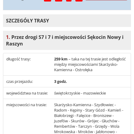
SZCZEGÓŁY TRASY
1.
Przez drogi S7 i 7 i miejscowości Sękocin Nowy i
Raszyn
długość trasy:
259 km
– taka na tej trasie jest odległość
między miejscowościami Skarżysko-
Kamienna - Ostrołęka
czas przejazdu:
3 godz.
województwa na trasie:
świętokrzyskie - mazowieckie
miejscowości na trasie:
Skarżysko-Kamienna - Szydłowiec -
Radom - Kępiny - Stary Gózd - Kamień -
Białobrzegi - Falęcice - Broniszew -
Juzefów - Skurów - Grójec - Głuchów -
Rembertów - Tarczyn - Grzędy - Wola
Mrokowska - Mroków - Jabłonowo -