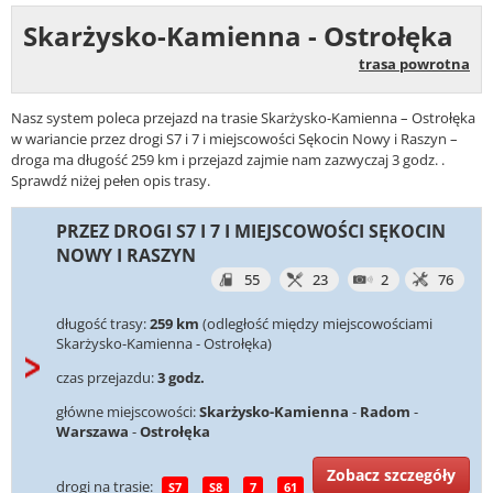
Skarżysko-Kamienna - Ostrołęka
trasa powrotna
Nasz system poleca przejazd na trasie Skarżysko-Kamienna – Ostrołęka
w wariancie przez drogi S7 i 7 i miejscowości Sękocin Nowy i Raszyn –
droga ma długość 259 km i przejazd zajmie nam zazwyczaj 3 godz. .
Sprawdź niżej pełen opis trasy.
PRZEZ DROGI S7 I 7 I MIEJSCOWOŚCI SĘKOCIN
NOWY I RASZYN
55
23
2
76
długość trasy:
259 km
(odległość między miejscowościami
Skarżysko-Kamienna - Ostrołęka)
czas przejazdu:
3 godz.
główne miejscowości:
Skarżysko-Kamienna
-
Radom
-
Warszawa
-
Ostrołęka
Zobacz szczegóły
drogi na trasie:
S7
S8
7
61