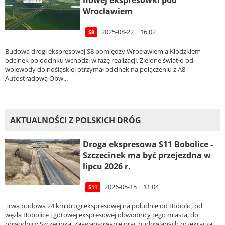
nowej ekspresówki pod
Wrocławiem
2025-08-22 | 16:02
S8
Budowa drogi ekspresowej S8 pomiędzy Wrocławiem a Kłodzkiem
odcinek po odcinku wchodzi w fazę realizacji. Zielone światło od
wojewody dolnośląskiej otrzymał odcinek na połączeniu z A8
Autostradową Obw...
AKTUALNOŚCI Z POLSKICH DRÓG
Droga ekspresowa S11 Bobolice -
Szczecinek ma być przejezdna w
lipcu 2026 r.
2026-05-15 | 11:04
S11
Trwa budowa 24 km drogi ekspresowej na południe od Bobolic, od
węzła Bobolice i gotowej ekspresowej obwodnicy tego miasta, do
obwodnicy Szczecinka. Zaawansowanie prac budowlanych przekracza