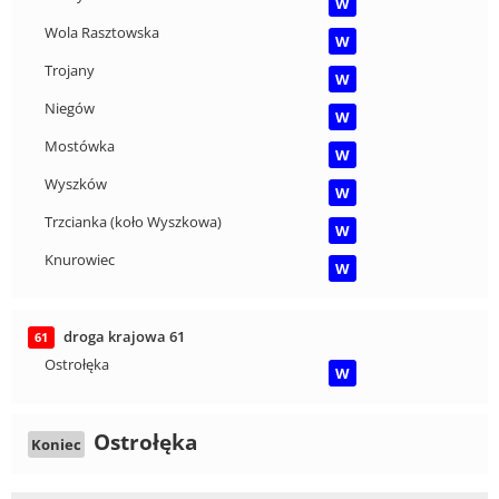
W
Wola Rasztowska
W
Trojany
W
Niegów
W
Mostówka
W
Wyszków
W
Trzcianka (koło Wyszkowa)
W
Knurowiec
W
droga krajowa 61
61
Ostrołęka
W
Ostrołęka
Koniec