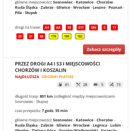
główne miejscowości:
Sosnowiec
-
Katowice
-
Chorzów
-
Ruda Śląska
-
Zabrze
-
Gliwice
-
Wrocław
-
Leszno
-
Poznań
-
Piła
-
Słupsk
drogi na trasie:
A4
A8
S5
S11
S86
5
11
20
21
86
178
180
182
Zobacz szczegóły
PRZEZ DROGI A4 I S3 I MIEJSCOWOŚCI
CHORZÓW I KOSZALIN
NAJDŁUŻSZA
ODCINKI PŁATNE
61
28
5
73
długość trasy:
801 km
(odległość między miejscowościami
Sosnowiec - Słupia)
czas przejazdu:
7 godz. 55 min
główne miejscowości:
Sosnowiec
-
Katowice
-
Chorzów
-
Ruda Śląska
-
Zabrze
-
Gliwice
-
Wrocław
-
Legnica
-
Lubin
-
Głogów
-
Zielona Góra
-
Gorzów Wielkopolski
-
Szczecin
-