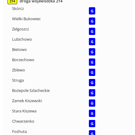
droga wojewódzka 214
214
Skórcz
G
Wielki Bukowiec
G
Zelgoszcz
G
Lubichowo
G
Bietowo
G
Borzechowo
G
Zblewo
G
Struga
G
Bożepole Szlacheckie
G
Zamek Kiszewski
G
Stara Kiszewa
G
Chwarzenko
G
Foshuta
G