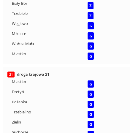
Biały Bór
Z
Trzebiele
Z
Węglewo
G
Miłocice
G
Wołcza Mała
G
Miastko
G
droga krajowa 21
21
Miastko
G
Dretyń
G
Bożanka
G
Trzebielino
G
Zielin
G
Suchorze