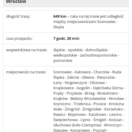
Wrocław
długość trasy:
649 km
– taka na tej trasie jest odległość
między miejscowościami Sosnowiec -
Słupia
czas przejazdu:
7 godz. 28 min
województwa na trasie:
śląskie - opolskie - dolnośląskie -
wielkopolskie - zachodniopomorskie -
pomorskie
miejscowości na trasie:
Sosnowiec - Katowice - Chorzów - Ruda
Śląska - Zabrze - Gliwice - Kleszczów -
Łany - Nogowczyce - Olszowa -
Krapkowice - Gogolin - Dąbrówka Górna -
Prądy - Przylesie - Brzeg - Brzezimierz -
Krajków - Bielany Wrocławskie - Wrocław -
Kryniczno - Trzebnica - Prusice - Krościna
Mała - Żmigród - Żmigródek - Korzeńsko -
Rawicz - Bojanowo - Kaczkowo - Leszno -
Święciechowa - Lipno - Śmigiel - Kościan -
Głuchowo (koło Czempinia) - Wronczyn -
Stęszew - Konarzewo - Poznań -