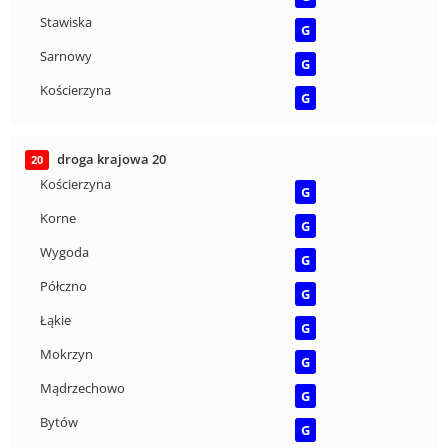
Stawiska
G
Sarnowy
G
Kościerzyna
G
droga krajowa 20
20
Kościerzyna
G
Korne
G
Wygoda
G
Półczno
G
Łąkie
G
Mokrzyn
G
Mądrzechowo
G
Bytów
G