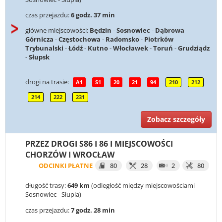
czas przejazdu:
6 godz. 37 min
główne miejscowości:
Będzin
-
Sosnowiec
-
Dąbrowa
Górnicza
-
Częstochowa
-
Radomsko
-
Piotrków
Trybunalski
-
Łódź
-
Kutno
-
Włocławek
-
Toruń
-
Grudziądz
-
Słupsk
drogi na trasie:
A1
S1
20
21
94
210
212
214
222
231
Zobacz szczegóły
PRZEZ DROGI S86 I 86 I MIEJSCOWOŚCI
CHORZÓW I WROCŁAW
ODCINKI PŁATNE
80
28
2
80
długość trasy:
649 km
(odległość między miejscowościami
Sosnowiec - Słupia)
czas przejazdu:
7 godz. 28 min