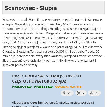
Sosnowiec - Słupia
Nasz system znalazł 3 najlepsze warianty przejazdu na trasie Sosnowiec
– Słupia. Najszybszy to wariant przez drogi 94 i S1 i miejscowości
Częstochowa i Grudziądz – droga ma długość 605 km i przejazd zajmie
nam zazwyczaj 6 godz. 37 min. Drugą alternatywą jest trasa w wariancie
przez drogi S86 i 86 i miejscowości Chorzów i Wrocław. Droga ma wtedy
długość 649 km, a czas jej przejazdu wynosi średnio 7 godz. 28 min.
Trzecią opcją jest przejazd w wariancie przez drogi A4 i S3 i miejscowości
Chorzów i Koszalin. Ta trasa ma długość 801 km i potrzeba 7 godz. 55
min na jej przejechanie. Wszystkie warianty przejazdu trasy Sosnowiec –
Słupia szczegółowo opisujemy poniżej - kliknij w wybrany wariant i
sprawdź pełen opis trasy.
PRZEZ DROGI 94 I S1 I MIEJSCOWOŚCI
CZĘSTOCHOWA I GRUDZIĄDZ
NAJKRÓTSZA
NAJSZYBSZA
ODCINKI PŁATNE
28
7
29
długość trasy:
605 km
(odległość między miejscowościami
Sosnowiec - Słupia)