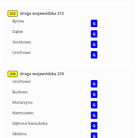
droga wojewódzka 212
212
Bytów
G
Dąbie
G
Gostkowo
G
Unichowo
G
droga wojewódzka 210
210
Unichowo
G
Budowo
G
Motarzyno
G
Niemczewo
G
Dębnica Kaszubska
G
Głobino
G