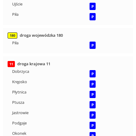
Ujście
P
Piła
P
droga wojewódzka 180
180
Piła
P
droga krajowa 11
11
Dobrzyca
P
Krępsko
P
Płytnica
P
Ptusza
P
Jastrowie
P
Podgaje
P
Okonek
P