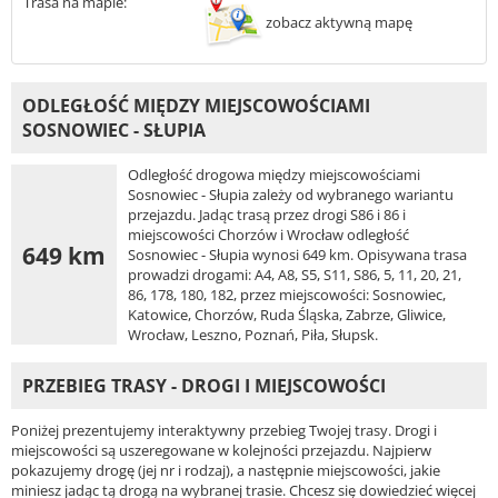
Trasa na mapie:
zobacz aktywną mapę
ODLEGŁOŚĆ MIĘDZY MIEJSCOWOŚCIAMI
SOSNOWIEC - SŁUPIA
Odległość drogowa między miejscowościami
Sosnowiec - Słupia zależy od wybranego wariantu
przejazdu. Jadąc trasą przez drogi S86 i 86 i
miejscowości Chorzów i Wrocław odległość
649 km
Sosnowiec - Słupia wynosi 649 km. Opisywana trasa
prowadzi drogami: A4, A8, S5, S11, S86, 5, 11, 20, 21,
86, 178, 180, 182, przez miejscowości: Sosnowiec,
Katowice, Chorzów, Ruda Śląska, Zabrze, Gliwice,
Wrocław, Leszno, Poznań, Piła, Słupsk.
PRZEBIEG TRASY - DROGI I MIEJSCOWOŚCI
Poniżej prezentujemy interaktywny przebieg Twojej trasy. Drogi i
miejscowości są uszeregowane w kolejności przejazdu. Najpierw
pokazujemy drogę (jej nr i rodzaj), a następnie miejscowości, jakie
miniesz jadąc tą drogą na wybranej trasie. Chcesz się dowiedzieć więcej