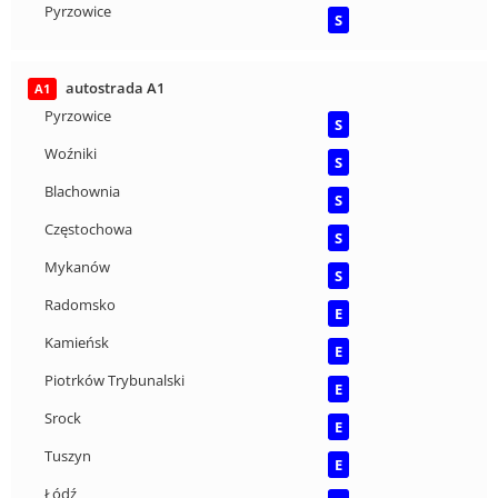
Pyrzowice
S
autostrada A1
A1
Pyrzowice
S
Woźniki
S
Blachownia
S
Częstochowa
S
Mykanów
S
Radomsko
E
Kamieńsk
E
Piotrków Trybunalski
E
Srock
E
Tuszyn
E
Łódź