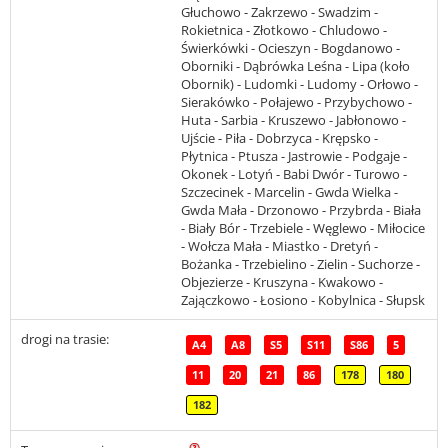
Głuchowo - Zakrzewo - Swadzim -
Rokietnica - Złotkowo - Chludowo -
Świerkówki - Ocieszyn - Bogdanowo -
Oborniki - Dąbrówka Leśna - Lipa (koło
Obornik) - Ludomki - Ludomy - Orłowo -
Sierakówko - Połajewo - Przybychowo -
Huta - Sarbia - Kruszewo - Jabłonowo -
Ujście - Piła - Dobrzyca - Krępsko -
Płytnica - Ptusza - Jastrowie - Podgaje -
Okonek - Lotyń - Babi Dwór - Turowo -
Szczecinek - Marcelin - Gwda Wielka -
Gwda Mała - Drzonowo - Przybrda - Biała
- Biały Bór - Trzebiele - Węglewo - Miłocice
- Wołcza Mała - Miastko - Dretyń -
Bożanka - Trzebielino - Zielin - Suchorze -
Objezierze - Kruszyna - Kwakowo -
Zajączkowo - Łosiono - Kobylnica - Słupsk
drogi na trasie:
A4
A8
S5
S11
S86
5
11
20
21
86
178
180
182