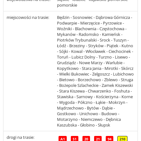
pomorskie
miejscowości na trasie:
Będzin - Sosnowiec - Dąbrowa Górnicza -
Podwarpie - Mierzęcice - Pyrzowice -
Woźniki - Blachownia - Częstochowa -
Mykanów - Radomsko - Kamieńsk -
Piotrków Trybunalski - Srock - Tuszyn -
Łódź - Brzeziny - Stryków - Piątek - Kutno
- Sójki - Kowal - Włocławek - Ciechocinek -
Toruń - Lubicz Dolny - Turzno - Lisewo -
Grudziądz - Nowe Marzy - Warlubie -
Kopytkowo - Stara Jania - Mirotki - Skórcz
- Wielki Bukowiec - Zelgoszcz - Lubichowo
- Bietowo - Borzechowo - Zblewo - Struga
- Bożepole Szlacheckie - Zamek Kiszewski
- Stara Kiszewa - Chwarzenko - Foshuta -
Stawiska - Sarnowy - Kościerzyna - Korne
- Wygoda - Półczno - Łąkie - Mokrzyn -
Mądrzechowo - Bytów - Dąbie -
Gostkowo - Unichowo - Budowo -
Motarzyno - Niemczewo - Dębnica
Kaszubska - Głobino - Słupsk
drogi na trasie:
A1
S1
20
21
94
210