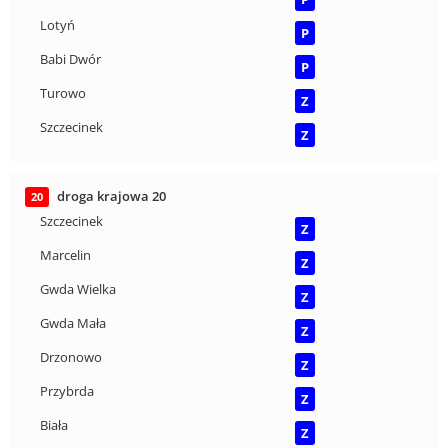
Lotyń
P
Babi Dwór
P
Turowo
Z
Szczecinek
Z
droga krajowa 20
20
Szczecinek
Z
Marcelin
Z
Gwda Wielka
Z
Gwda Mała
Z
Drzonowo
Z
Przybrda
Z
Biała
Z