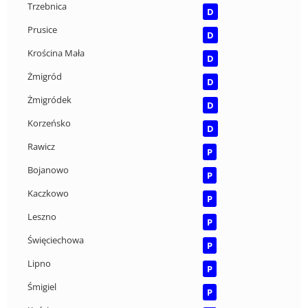
Trzebnica
D
Prusice
D
Krościna Mała
D
Żmigród
D
Żmigródek
D
Korzeńsko
D
Rawicz
P
Bojanowo
P
Kaczkowo
P
Leszno
P
Święciechowa
P
Lipno
P
Śmigiel
P