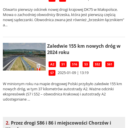
Otwarto pierwszy odcinek nowej drogi krajowej DK75 w Małopolsce.
Mowa o zachodniej obwodnicy Brzeska, która jest pierwszą częścią
nowej sądeczanki. Obwodnica zwana jest również „brzeskim łącznikiem”
a...
Zaledwie 155 km nowych dróg w
2024 roku
A2
S1
S16
S3
S52
S61
2025-01-09 | 13:19
S7
W minionym roku na mapie drogowej Polski przybyło zaledwie 155 km
nowych dróg, w tym 37 kilometrów autostrady A2. Ważne odcinki
ekspresówek (S7 i S52 – obwodnica Krakowa) i autostrady A2
udostępniane ...
2.
Przez drogi S86 i 86 i miejscowości Chorzów i