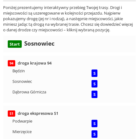
Poniżej prezentujemy interaktywny przebieg Twojej trasy. Drogi i
miejscowości są uszeregowane w kolejności przejazdu. Najpierw
pokazujemy drogę (jej nr i rodzaj), a następnie miejscowości, jakie
miniesz jadąc tą drogą na wybranej trasie. Chcesz się dowiedzieć więcej
o danej drodze czy miejscowości – kliknij wybraną pozycję.
Sosnowiec
Start
droga krajowa 94
94
Będzin
S
Sosnowiec
S
Dąbrowa Górnicza
S
droga ekspresowa S1
S1
Podwarpie
S
Mierzęcice
S