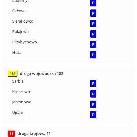
Ludomy
P
Orłowo
P
Sierakówko
P
Połajewo
P
Przybychowo
P
Huta
P
droga wojewódzka 182
182
Sarbia
P
Kruszewo
P
Jabłonowo
P
Ujście
P
droga krajowa 11
11