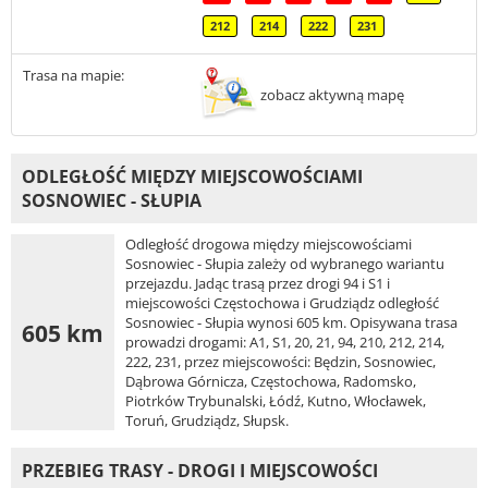
212
214
222
231
Trasa na mapie:
zobacz aktywną mapę
ODLEGŁOŚĆ MIĘDZY MIEJSCOWOŚCIAMI
SOSNOWIEC - SŁUPIA
Odległość drogowa między miejscowościami
Sosnowiec - Słupia zależy od wybranego wariantu
przejazdu. Jadąc trasą przez drogi 94 i S1 i
miejscowości Częstochowa i Grudziądz odległość
Sosnowiec - Słupia wynosi 605 km. Opisywana trasa
605 km
prowadzi drogami: A1, S1, 20, 21, 94, 210, 212, 214,
222, 231, przez miejscowości: Będzin, Sosnowiec,
Dąbrowa Górnicza, Częstochowa, Radomsko,
Piotrków Trybunalski, Łódź, Kutno, Włocławek,
Toruń, Grudziądz, Słupsk.
PRZEBIEG TRASY - DROGI I MIEJSCOWOŚCI