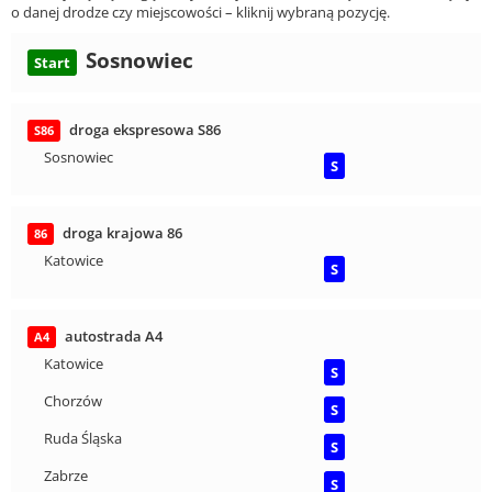
o danej drodze czy miejscowości – kliknij wybraną pozycję.
Sosnowiec
Start
droga ekspresowa S86
S86
Sosnowiec
S
droga krajowa 86
86
Katowice
S
autostrada A4
A4
Katowice
S
Chorzów
S
Ruda Śląska
S
Zabrze
S