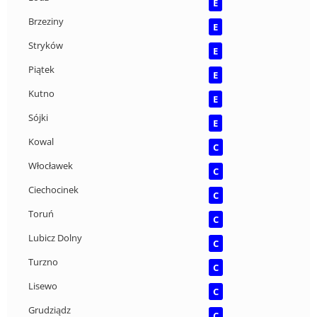
E
Brzeziny
E
Stryków
E
Piątek
E
Kutno
E
Sójki
E
Kowal
C
Włocławek
C
Ciechocinek
C
Toruń
C
Lubicz Dolny
C
Turzno
C
Lisewo
C
Grudziądz
C