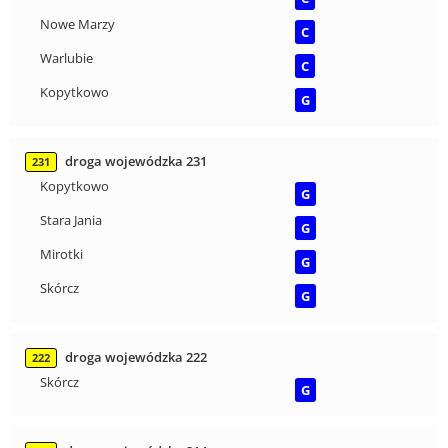
Nowe Marzy
C
Warlubie
C
Kopytkowo
G
droga wojewódzka 231
231
Kopytkowo
G
Stara Jania
G
Mirotki
G
Skórcz
G
droga wojewódzka 222
222
Skórcz
G