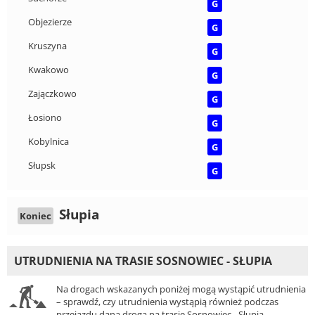
G
Objezierze
G
Kruszyna
G
Kwakowo
G
Zajączkowo
G
Łosiono
G
Kobylnica
G
Słupsk
G
Słupia
Koniec
UTRUDNIENIA NA TRASIE SOSNOWIEC - SŁUPIA
Na drogach wskazanych poniżej mogą wystąpić utrudnienia
– sprawdź, czy utrudnienia wystąpią również podczas
przejazdu daną drogą na trasie Sosnowiec - Słupia.