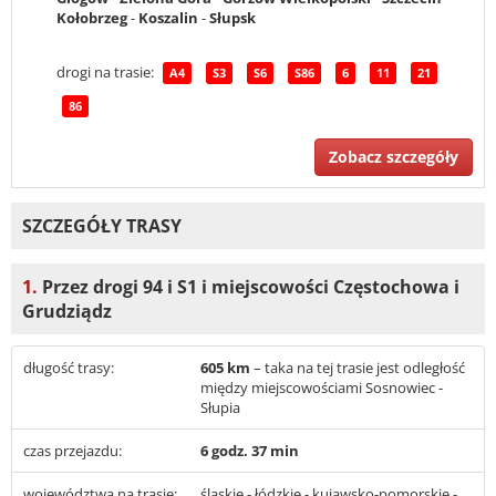
Kołobrzeg
-
Koszalin
-
Słupsk
drogi na trasie:
A4
S3
S6
S86
6
11
21
86
Zobacz szczegóły
SZCZEGÓŁY TRASY
1.
Przez drogi 94 i S1 i miejscowości Częstochowa i
Grudziądz
długość trasy:
605 km
– taka na tej trasie jest odległość
między miejscowościami Sosnowiec -
Słupia
czas przejazdu:
6 godz. 37 min
województwa na trasie:
śląskie - łódzkie - kujawsko-pomorskie -