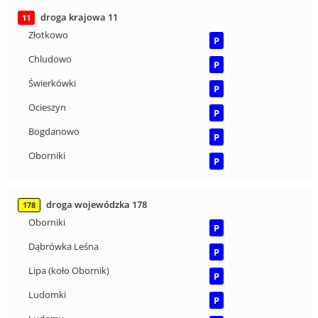
droga krajowa 11
11
Złotkowo
P
Chludowo
P
Świerkówki
P
Ocieszyn
P
Bogdanowo
P
Oborniki
P
droga wojewódzka 178
178
Oborniki
P
Dąbrówka Leśna
P
Lipa (koło Obornik)
P
Ludomki
P