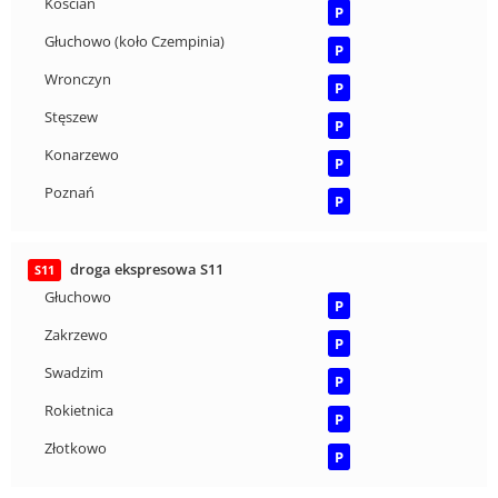
Kościan
P
Głuchowo (koło Czempinia)
P
Wronczyn
P
Stęszew
P
Konarzewo
P
Poznań
P
droga ekspresowa S11
S11
Głuchowo
P
Zakrzewo
P
Swadzim
P
Rokietnica
P
Złotkowo
P