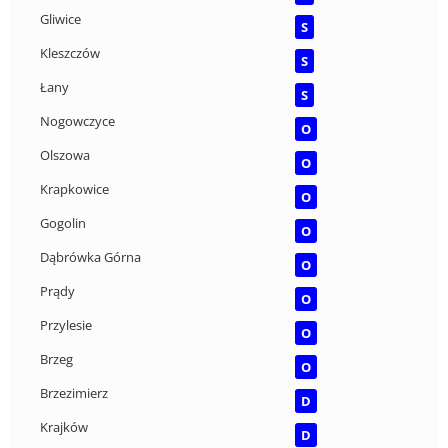
Gliwice
S
Kleszczów
S
Łany
S
Nogowczyce
O
Olszowa
O
Krapkowice
O
Gogolin
O
Dąbrówka Górna
O
Prądy
O
Przylesie
O
Brzeg
O
Brzezimierz
D
Krajków
D