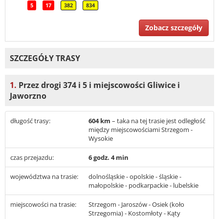
5
17
382
834
Zobacz szczegóły
SZCZEGÓŁY TRASY
1.
Przez drogi 374 i 5 i miejscowości Gliwice i
Jaworzno
długość trasy:
604 km
– taka na tej trasie jest odległość
między miejscowościami Strzegom -
Wysokie
czas przejazdu:
6 godz. 4 min
województwa na trasie:
dolnośląskie - opolskie - śląskie -
małopolskie - podkarpackie - lubelskie
miejscowości na trasie:
Strzegom - Jaroszów - Osiek (koło
Strzegomia) - Kostomłoty - Kąty