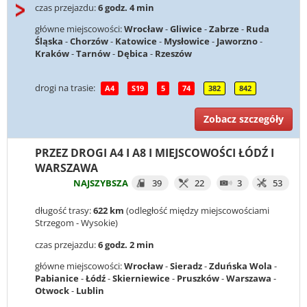
czas przejazdu:
6 godz. 4 min
główne miejscowości:
Wrocław
-
Gliwice
-
Zabrze
-
Ruda
Śląska
-
Chorzów
-
Katowice
-
Mysłowice
-
Jaworzno
-
Kraków
-
Tarnów
-
Dębica
-
Rzeszów
drogi na trasie:
A4
S19
5
74
382
842
Zobacz szczegóły
PRZEZ DROGI A4 I A8 I MIEJSCOWOŚCI ŁÓDŹ I
WARSZAWA
NAJSZYBSZA
39
22
3
53
długość trasy:
622 km
(odległość między miejscowościami
Strzegom - Wysokie)
czas przejazdu:
6 godz. 2 min
główne miejscowości:
Wrocław
-
Sieradz
-
Zduńska Wola
-
Pabianice
-
Łódź
-
Skierniewice
-
Pruszków
-
Warszawa
-
Otwock
-
Lublin