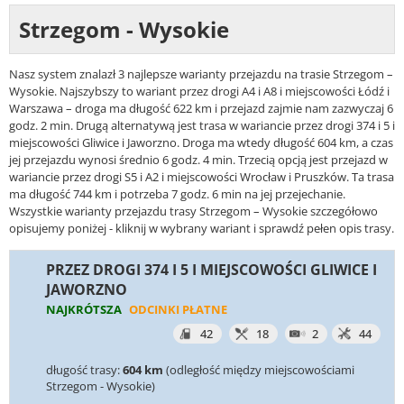
Strzegom - Wysokie
Nasz system znalazł 3 najlepsze warianty przejazdu na trasie Strzegom –
Wysokie. Najszybszy to wariant przez drogi A4 i A8 i miejscowości Łódź i
Warszawa – droga ma długość 622 km i przejazd zajmie nam zazwyczaj 6
godz. 2 min. Drugą alternatywą jest trasa w wariancie przez drogi 374 i 5 i
miejscowości Gliwice i Jaworzno. Droga ma wtedy długość 604 km, a czas
jej przejazdu wynosi średnio 6 godz. 4 min. Trzecią opcją jest przejazd w
wariancie przez drogi S5 i A2 i miejscowości Wrocław i Pruszków. Ta trasa
ma długość 744 km i potrzeba 7 godz. 6 min na jej przejechanie.
Wszystkie warianty przejazdu trasy Strzegom – Wysokie szczegółowo
opisujemy poniżej - kliknij w wybrany wariant i sprawdź pełen opis trasy.
PRZEZ DROGI 374 I 5 I MIEJSCOWOŚCI GLIWICE I
JAWORZNO
NAJKRÓTSZA
ODCINKI PŁATNE
42
18
2
44
długość trasy:
604 km
(odległość między miejscowościami
Strzegom - Wysokie)