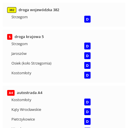
droga wojewódzka 382
382
Strzegom
D
droga krajowa 5
5
Strzegom
D
Jaroszów
D
Osiek (koło Strzegomia)
D
Kostomłoty
D
autostrada A4
A4
Kostomłoty
D
Kąty Wrocławskie
D
Pietrzykowice
D