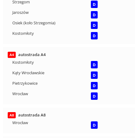
Strzegom
D
Jaroszów
D
Osiek (koło Strzegomia)
D
Kostomłoty
D
autostrada A4
A4
Kostomłoty
D
Kąty Wrocławskie
D
Pietrzykowice
D
Wrocław
D
autostrada A8
A8
Wrocław
D