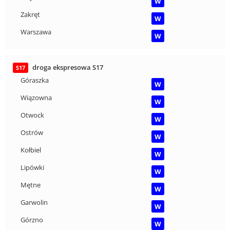
W
Zakręt
W
Warszawa
W
droga ekspresowa S17
S17
Góraszka
W
Wiązowna
W
Otwock
W
Ostrów
W
Kołbiel
W
Lipówki
W
Mętne
W
Garwolin
W
Górzno
W