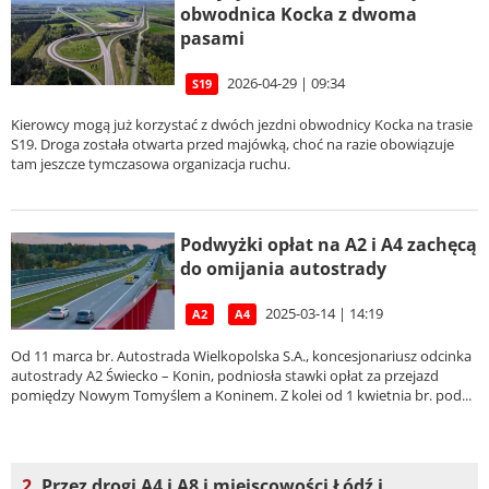
obwodnica Kocka z dwoma
pasami
2026-04-29 | 09:34
S19
Kierowcy mogą już korzystać z dwóch jezdni obwodnicy Kocka na trasie
S19. Droga została otwarta przed majówką, choć na razie obowiązuje
tam jeszcze tymczasowa organizacja ruchu.
Podwyżki opłat na A2 i A4 zachęcą
do omijania autostrady
2025-03-14 | 14:19
A2
A4
Od 11 marca br. Autostrada Wielkopolska S.A., koncesjonariusz odcinka
autostrady A2 Świecko – Konin, podniosła stawki opłat za przejazd
pomiędzy Nowym Tomyślem a Koninem. Z kolei od 1 kwietnia br. pod...
2.
Przez drogi A4 i A8 i miejscowości Łódź i