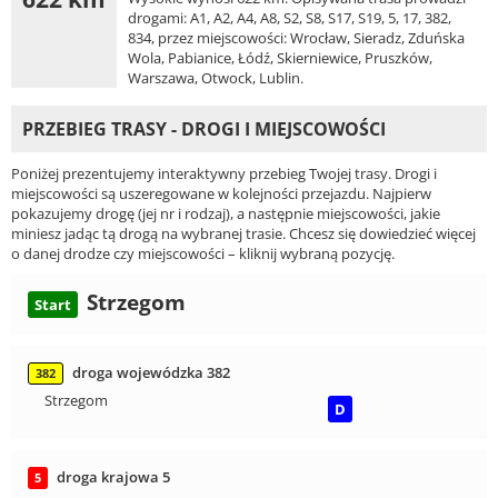
drogami: A1, A2, A4, A8, S2, S8, S17, S19, 5, 17, 382,
834, przez miejscowości: Wrocław, Sieradz, Zduńska
Wola, Pabianice, Łódź, Skierniewice, Pruszków,
Warszawa, Otwock, Lublin.
PRZEBIEG TRASY - DROGI I MIEJSCOWOŚCI
Poniżej prezentujemy interaktywny przebieg Twojej trasy. Drogi i
miejscowości są uszeregowane w kolejności przejazdu. Najpierw
pokazujemy drogę (jej nr i rodzaj), a następnie miejscowości, jakie
miniesz jadąc tą drogą na wybranej trasie. Chcesz się dowiedzieć więcej
o danej drodze czy miejscowości – kliknij wybraną pozycję.
Strzegom
Start
droga wojewódzka 382
382
Strzegom
D
droga krajowa 5
5