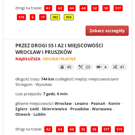
drogi na trasie:
A1
A2
A4
A8
S2
S8
S17
S19
5
17
382
834
Zobacz szczegóły
PRZEZ DROGI S5 I A2 I MIEJSCOWOŚCI
WROCŁAW I PRUSZKÓW
NAJDŁUŻSZA
ODCINKI PŁATNE
45
23
4
41
długość trasy:
744 km
(odległość między miejscowościami
Strzegom - Wysokie)
czas przejazdu:
7 godz. 6 min
główne miejscowości:
Wrocław
-
Leszno
-
Poznań
-
Konin
-
Zgierz
-
Łódź
-
Skierniewice
-
Pruszków
-
Warszawa
-
Otwock
-
Lublin
drogi na trasie:
A2
A4
A8
S2
S5
S17
S19