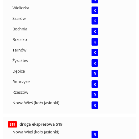
Wieliczka
K
Szarów
K
Bochnia
K
Brzesko
K
Tarnów
K
Żyraków
R
Dębica
R
Ropczyce
R
Rzeszów
R
Nowa Wieś (koło Jasionki)
R
droga ekspresowa S19
S19
Nowa Wieś (koło Jasionki)
R