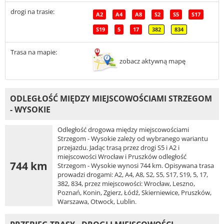
drogi na trasie:
A2
A4
A8
S2
S5
S17
S19
5
17
382
834
Trasa na mapie:
zobacz aktywną mapę
ODLEGŁOŚĆ MIĘDZY MIEJSCOWOŚCIAMI STRZEGOM
- WYSOKIE
Odległość drogowa między miejscowościami
Strzegom - Wysokie zależy od wybranego wariantu
przejazdu. Jadąc trasą przez drogi S5 i A2 i
miejscowości Wrocław i Pruszków odległość
744 km
Strzegom - Wysokie wynosi 744 km. Opisywana trasa
prowadzi drogami: A2, A4, A8, S2, S5, S17, S19, 5, 17,
382, 834, przez miejscowości: Wrocław, Leszno,
Poznań, Konin, Zgierz, Łódź, Skierniewice, Pruszków,
Warszawa, Otwock, Lublin.