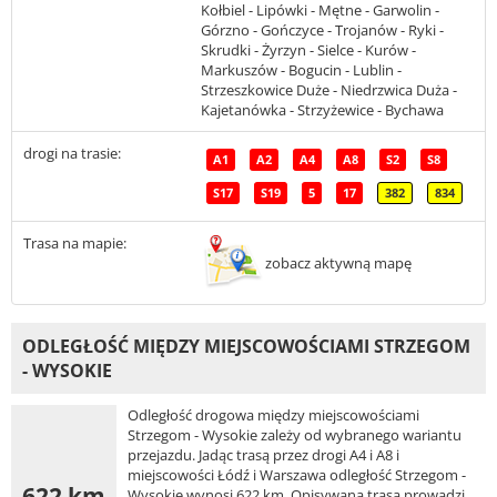
Kołbiel - Lipówki - Mętne - Garwolin -
Górzno - Gończyce - Trojanów - Ryki -
Skrudki - Żyrzyn - Sielce - Kurów -
Markuszów - Bogucin - Lublin -
Strzeszkowice Duże - Niedrzwica Duża -
Kajetanówka - Strzyżewice - Bychawa
drogi na trasie:
A1
A2
A4
A8
S2
S8
S17
S19
5
17
382
834
Trasa na mapie:
zobacz aktywną mapę
ODLEGŁOŚĆ MIĘDZY MIEJSCOWOŚCIAMI STRZEGOM
- WYSOKIE
Odległość drogowa między miejscowościami
Strzegom - Wysokie zależy od wybranego wariantu
przejazdu. Jadąc trasą przez drogi A4 i A8 i
miejscowości Łódź i Warszawa odległość Strzegom -
622 km
Wysokie wynosi 622 km. Opisywana trasa prowadzi