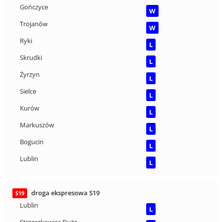
Gończyce
W
Trojanów
W
Ryki
L
Skrudki
L
Żyrzyn
L
Sielce
L
Kurów
L
Markuszów
L
Bogucin
L
Lublin
L
droga ekspresowa S19
S19
Lublin
L