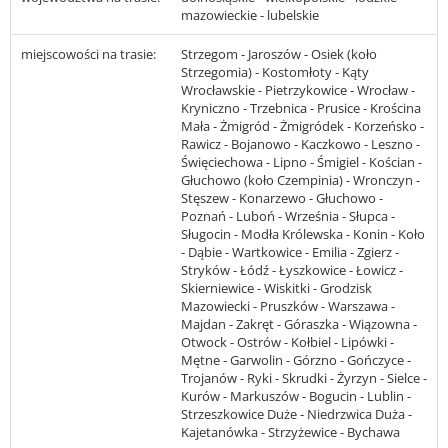
mazowieckie - lubelskie
miejscowości na trasie:
Strzegom - Jaroszów - Osiek (koło
Strzegomia) - Kostomłoty - Kąty
Wrocławskie - Pietrzykowice - Wrocław -
Kryniczno - Trzebnica - Prusice - Krościna
Mała - Żmigród - Żmigródek - Korzeńsko -
Rawicz - Bojanowo - Kaczkowo - Leszno -
Święciechowa - Lipno - Śmigiel - Kościan -
Głuchowo (koło Czempinia) - Wronczyn -
Stęszew - Konarzewo - Głuchowo -
Poznań - Luboń - Września - Słupca -
Sługocin - Modła Królewska - Konin - Koło
- Dąbie - Wartkowice - Emilia - Zgierz -
Stryków - Łódź - Łyszkowice - Łowicz -
Skierniewice - Wiskitki - Grodzisk
Mazowiecki - Pruszków - Warszawa -
Majdan - Zakręt - Góraszka - Wiązowna -
Otwock - Ostrów - Kołbiel - Lipówki -
Mętne - Garwolin - Górzno - Gończyce -
Trojanów - Ryki - Skrudki - Żyrzyn - Sielce -
Kurów - Markuszów - Bogucin - Lublin -
Strzeszkowice Duże - Niedrzwica Duża -
Kajetanówka - Strzyżewice - Bychawa