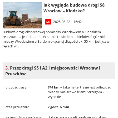
Jak wygląda budowa drogi S8
Wrocław – Kłodzko?
2025-08-22 | 16:42
S8
Budowa drogi ekspresowej pomiędzy Wrocławiem a Kłodzkiem
realizowana jest etapami. W sumie to siedem odcinków. Pięć z nich,
między Wrocławiem a Bardem o łącznej długości ok. 55 km, jest już w
rękach w...
3.
Przez drogi S5 i A2 i miejscowości Wrocław i
Pruszków
długość trasy:
744 km
– taka na tej trasie jest odległość
między miejscowościami Strzegom -
Wysokie
czas przejazdu:
7 godz. 6 min
województwa na trasie:
dolnośląskie - wielkopolskie - łódzkie -