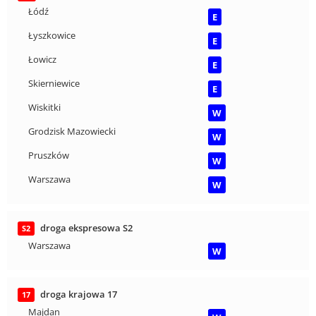
Łódź
E
Łyszkowice
E
Łowicz
E
Skierniewice
E
Wiskitki
W
Grodzisk Mazowiecki
W
Pruszków
W
Warszawa
W
droga ekspresowa S2
S2
Warszawa
W
droga krajowa 17
17
Majdan