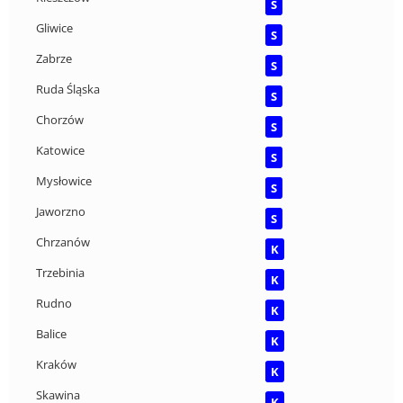
S
Gliwice
S
Zabrze
S
Ruda Śląska
S
Chorzów
S
Katowice
S
Mysłowice
S
Jaworzno
S
Chrzanów
K
Trzebinia
K
Rudno
K
Balice
K
Kraków
K
Skawina
K