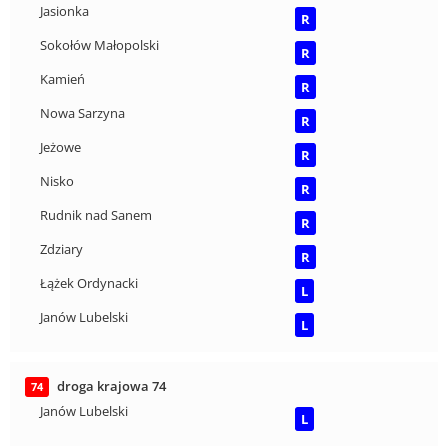
Jasionka
R
Sokołów Małopolski
R
Kamień
R
Nowa Sarzyna
R
Jeżowe
R
Nisko
R
Rudnik nad Sanem
R
Zdziary
R
Łążek Ordynacki
L
Janów Lubelski
L
droga krajowa 74
74
Janów Lubelski
L