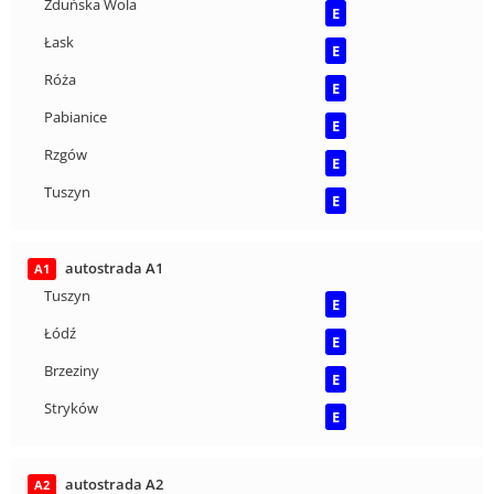
Zduńska Wola
E
Łask
E
Róża
E
Pabianice
E
Rzgów
E
Tuszyn
E
autostrada A1
A1
Tuszyn
E
Łódź
E
Brzeziny
E
Stryków
E
autostrada A2
A2