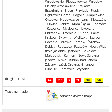
Wrocławskie - Pietrzykowice - Wrocław -
Bielany Wrocławskie - Krajków -
Brzezimierz - Brzeg - Przylesie - Prądy -
Dąbrówka Górna - Gogolin - Krapkowice -
Olszowa - Nogowczyce - Łany - Kleszczów
- Gliwice - Zabrze - Ruda Śląska - Chorzów
- Katowice - Mysłowice - Jaworzno -
Chrzanów - Trzebinia - Rudno - Balice -
Kraków - Skawina - Wieliczka - Szarów -
Bochnia - Brzesko - Tarnów - Żyraków -
Dębica - Ropczyce - Rzeszów - Nowa Wieś
(koło Jasionki) - Jasionka - Sokołów
Małopolski - Kamień - Nowa Sarzyna -
Jeżowe - Nisko - Rudnik nad Sanem -
Zdziary - Łążek Ordynacki - Janów
Lubelski - Tarnawka - Wysokie
drogi na trasie:
A4
S19
5
74
382
842
Trasa na mapie:
zobacz aktywną mapę