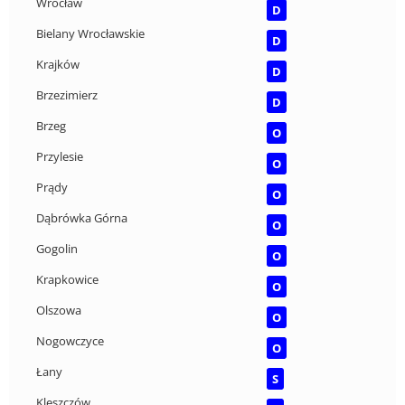
Wrocław
D
Bielany Wrocławskie
D
Krajków
D
Brzezimierz
D
Brzeg
O
Przylesie
O
Prądy
O
Dąbrówka Górna
O
Gogolin
O
Krapkowice
O
Olszowa
O
Nogowczyce
O
Łany
S
Kleszczów