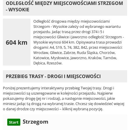
ODLEGŁOŚĆ MIĘDZY MIEJSCOWOŚCIAMI STRZEGOM
- WYSOKIE
Odległość drogowa między miejscowościami
Strzegom - Wysokie zależy od wybranego wariantu
przejazdu. Jadąc trasą przez drogi 374 i 5 i
miejscowości Gliwice i Jaworzno odległość Strzegom -
604 km
Wysokie wynosi 604 km. Opisywana trasa prowadzi
drogami: A4, S19, 5, 74, 382, 842, przez miejscowości:
Wrocław, Gliwice, Zabrze, Ruda Śląska, Chorzów,
Katowice, Mysłowice, Jaworzno, Kraków, Tarnów,
Dębica, Rzeszów.
PRZEBIEG TRASY - DROGI I MIEJSCOWOŚCI
Poniżej prezentujemy interaktywny przebieg Twojej trasy. Drogi i
miejscowości są uszeregowane w kolejności przejazdu. Najpierw
pokazujemy drogę (jej nr i rodzaj), a następnie miejscowości, jakie
miniesz jadąc tą drogą na wybranej trasie. Chcesz się dowiedzieć więcej
o danej drodze czy miejscowości – kliknij wybraną pozycję.
Strzegom
Start