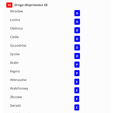
droga ekspresowa S8
S8
Wrocław
D
Łozina
D
Oleśnica
D
Cieśle
D
Szczodrów
D
Syców
D
Bralin
P
Kępno
P
Wieruszów
E
Walichnowy
E
Złoczew
E
Sieradz
E