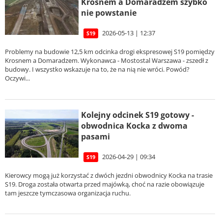
Krosnem a Domaradzem szybko
nie powstanie
2026-05-13 | 12:37
S19
Problemy na budowie 12,5 km odcinka drogi ekspresowej S19 pomiędzy
Krosnem a Domaradzem. Wykonawca - Mostostal Warszawa - zszedł z
budowy. I wszystko wskazuje na to, że na nią nie wróci. Powód?
Oczywi...
Kolejny odcinek S19 gotowy -
obwodnica Kocka z dwoma
pasami
2026-04-29 | 09:34
S19
Kierowcy mogą już korzystać z dwóch jezdni obwodnicy Kocka na trasie
S19. Droga została otwarta przed majówką, choć na razie obowiązuje
tam jeszcze tymczasowa organizacja ruchu.