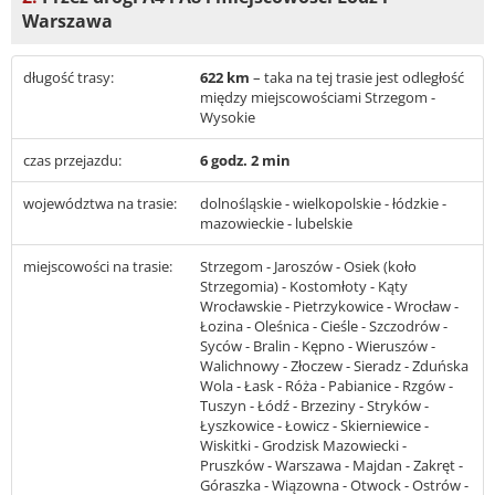
Warszawa
długość trasy:
622 km
– taka na tej trasie jest odległość
między miejscowościami Strzegom -
Wysokie
czas przejazdu:
6 godz. 2 min
województwa na trasie:
dolnośląskie - wielkopolskie - łódzkie -
mazowieckie - lubelskie
miejscowości na trasie:
Strzegom - Jaroszów - Osiek (koło
Strzegomia) - Kostomłoty - Kąty
Wrocławskie - Pietrzykowice - Wrocław -
Łozina - Oleśnica - Cieśle - Szczodrów -
Syców - Bralin - Kępno - Wieruszów -
Walichnowy - Złoczew - Sieradz - Zduńska
Wola - Łask - Róża - Pabianice - Rzgów -
Tuszyn - Łódź - Brzeziny - Stryków -
Łyszkowice - Łowicz - Skierniewice -
Wiskitki - Grodzisk Mazowiecki -
Pruszków - Warszawa - Majdan - Zakręt -
Góraszka - Wiązowna - Otwock - Ostrów -