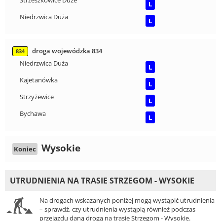
Strzeszkowice Duże
L
Niedrzwica Duża
L
droga wojewódzka 834
834
Niedrzwica Duża
L
Kajetanówka
L
Strzyżewice
L
Bychawa
L
Wysokie
Koniec
UTRUDNIENIA NA TRASIE STRZEGOM - WYSOKIE
Na drogach wskazanych poniżej mogą wystąpić utrudnienia
– sprawdź, czy utrudnienia wystąpią również podczas
przejazdu daną drogą na trasie Strzegom - Wysokie.