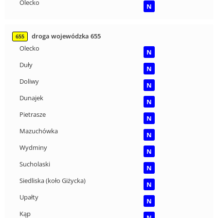
Olecko
N
droga wojewódzka 655
655
Olecko
N
Duły
N
Doliwy
N
Dunajek
N
Pietrasze
N
Mazuchówka
N
Wydminy
N
Sucholaski
N
Siedliska (koło Giżycka)
N
Upałty
N
Kąp
N