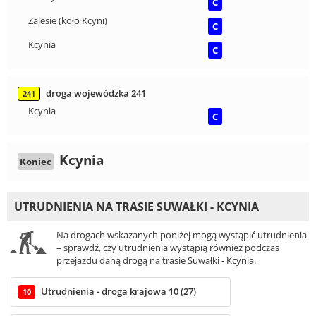
C
Zalesie (koło Kcyni)
C
Kcynia
C
droga wojewódzka 241
241
Kcynia
C
Kcynia
Koniec
UTRUDNIENIA NA TRASIE SUWAŁKI - KCYNIA
Na drogach wskazanych poniżej mogą wystąpić utrudnienia
– sprawdź, czy utrudnienia wystąpią również podczas
przejazdu daną drogą na trasie Suwałki - Kcynia.
Utrudnienia - droga krajowa 10 (27)
10