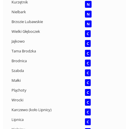
Kurzętnik
N
Nielbark
N
Brzozie Lubawskie
N
Wielki Głęboczek
C
Jajkowo
C
Tama Brodzka
C
Brodnica
C
Szabda
C
Małki
C
Pląchoty
C
Wrocki
C
Karczewo (koło Lipnicy)
C
Lipnica
C