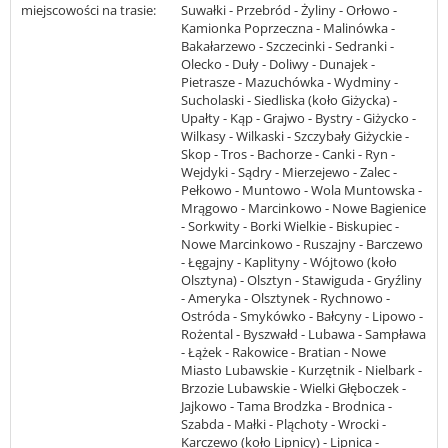
miejscowości na trasie:
Suwałki - Przebród - Żyliny - Orłowo -
Kamionka Poprzeczna - Malinówka -
Bakałarzewo - Szczecinki - Sedranki -
Olecko - Duły - Doliwy - Dunajek -
Pietrasze - Mazuchówka - Wydminy -
Sucholaski - Siedliska (koło Giżycka) -
Upałty - Kąp - Grajwo - Bystry - Giżycko -
Wilkasy - Wilkaski - Szczybały Giżyckie -
Skop - Tros - Bachorze - Canki - Ryn -
Wejdyki - Sądry - Mierzejewo - Zalec -
Pełkowo - Muntowo - Wola Muntowska -
Mrągowo - Marcinkowo - Nowe Bagienice
- Sorkwity - Borki Wielkie - Biskupiec -
Nowe Marcinkowo - Ruszajny - Barczewo
- Łęgajny - Kaplityny - Wójtowo (koło
Olsztyna) - Olsztyn - Stawiguda - Gryźliny
- Ameryka - Olsztynek - Rychnowo -
Ostróda - Smykówko - Bałcyny - Lipowo -
Rożental - Byszwałd - Lubawa - Sampława
- Łążek - Rakowice - Bratian - Nowe
Miasto Lubawskie - Kurzętnik - Nielbark -
Brzozie Lubawskie - Wielki Głęboczek -
Jajkowo - Tama Brodzka - Brodnica -
Szabda - Małki - Pląchoty - Wrocki -
Karczewo (koło Lipnicy) - Lipnica -