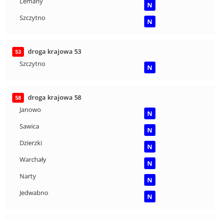
Lemany
N
Szczytno
N
droga krajowa 53
53
Szczytno
N
droga krajowa 58
58
Janowo
N
Sawica
N
Dzierzki
N
Warchały
N
Narty
N
Jedwabno
N