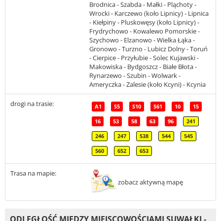
Brodnica - Szabda - Małki - Pląchoty -
Wrocki - Karczewo (koło Lipnicy) - Lipnica
- Kiełpiny - Pluskowęsy (koło Lipnicy) -
Frydrychowo - Kowalewo Pomorskie -
Szychowo - Elzanowo - Wielka Łąka -
Gronowo - Turzno - Lubicz Dolny - Toruń
- Cierpice - Przyłubie - Solec Kujawski -
Makowiska - Bydgoszcz - Białe Błota -
Rynarzewo - Szubin - Wolwark -
Ameryczka - Zalesie (koło Kcyni) - Kcynia
drogi na trasie:
A1
S5
S10
S61
10
15
16
53
58
63
96
241
246
247
538
544
545
560
652
653
Trasa na mapie:
zobacz aktywną mapę
ODLEGŁOŚĆ MIĘDZY MIEJSCOWOŚCIAMI SUWAŁKI -