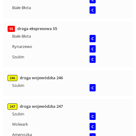
Białe Błota
C
droga ekspresowa S5
S5
Białe Błota
C
Rynarzewo
C
Szubin
C
droga wojewódzka 246
246
Szubin
C
droga wojewódzka 247
247
Szubin
C
Wolwark
C
Ameryczka