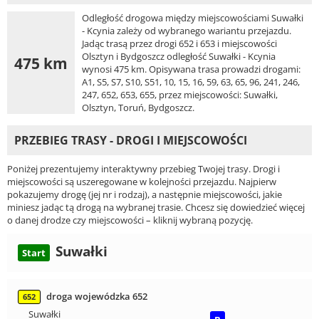
Odległość drogowa między miejscowościami Suwałki
- Kcynia zależy od wybranego wariantu przejazdu.
Jadąc trasą przez drogi 652 i 653 i miejscowości
Olsztyn i Bydgoszcz odległość Suwałki - Kcynia
475 km
wynosi 475 km. Opisywana trasa prowadzi drogami:
A1, S5, S7, S10, S51, 10, 15, 16, 59, 63, 65, 96, 241, 246,
247, 652, 653, 655, przez miejscowości: Suwałki,
Olsztyn, Toruń, Bydgoszcz.
PRZEBIEG TRASY - DROGI I MIEJSCOWOŚCI
Poniżej prezentujemy interaktywny przebieg Twojej trasy. Drogi i
miejscowości są uszeregowane w kolejności przejazdu. Najpierw
pokazujemy drogę (jej nr i rodzaj), a następnie miejscowości, jakie
miniesz jadąc tą drogą na wybranej trasie. Chcesz się dowiedzieć więcej
o danej drodze czy miejscowości – kliknij wybraną pozycję.
Suwałki
Start
droga wojewódzka 652
652
Suwałki