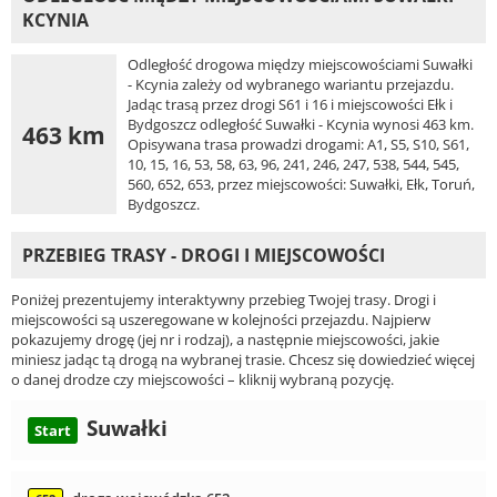
KCYNIA
Odległość drogowa między miejscowościami Suwałki
- Kcynia zależy od wybranego wariantu przejazdu.
Jadąc trasą przez drogi S61 i 16 i miejscowości Ełk i
Bydgoszcz odległość Suwałki - Kcynia wynosi 463 km.
463 km
Opisywana trasa prowadzi drogami: A1, S5, S10, S61,
10, 15, 16, 53, 58, 63, 96, 241, 246, 247, 538, 544, 545,
560, 652, 653, przez miejscowości: Suwałki, Ełk, Toruń,
Bydgoszcz.
PRZEBIEG TRASY - DROGI I MIEJSCOWOŚCI
Poniżej prezentujemy interaktywny przebieg Twojej trasy. Drogi i
miejscowości są uszeregowane w kolejności przejazdu. Najpierw
pokazujemy drogę (jej nr i rodzaj), a następnie miejscowości, jakie
miniesz jadąc tą drogą na wybranej trasie. Chcesz się dowiedzieć więcej
o danej drodze czy miejscowości – kliknij wybraną pozycję.
Suwałki
Start