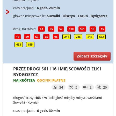
czas przejazdu:
6 godz. 28 min
główne miejscowości:
Suwałki
-
Olsztyn
-
Toruń
-
Bydgoszcz
drogi na trasie:
A1
S5
S7
S10
S51
10
15
16
59
63
65
96
241
246
247
652
653
655
Zobacz szczegóły
PRZEZ DROGI S61 I 16 I MIEJSCOWOŚCI EŁK I
BYDGOSZCZ
NAJKRÓTSZA
ODCINKI PŁATNE
34
5
2
26
długość trasy:
463 km
(odległość między miejscowościami
Suwałki - Kcynia)
czas przejazdu:
6 godz. 30 min