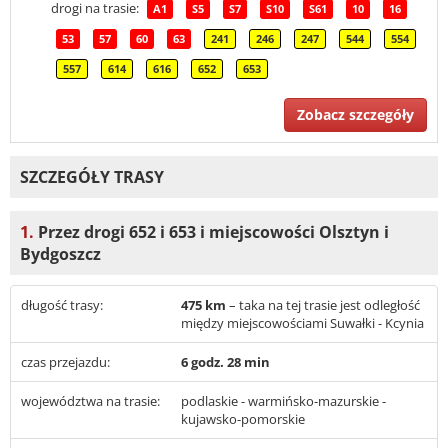
drogi na trasie:
A1
S5
S7
S10
S61
10
16
53
57
60
63
241
246
247
544
554
557
614
616
652
653
Zobacz szczegóły
SZCZEGÓŁY TRASY
1.
Przez drogi 652 i 653 i miejscowości Olsztyn i
Bydgoszcz
długość trasy:
475 km
– taka na tej trasie jest odległość
między miejscowościami Suwałki - Kcynia
czas przejazdu:
6 godz. 28 min
województwa na trasie:
podlaskie - warmińsko-mazurskie -
kujawsko-pomorskie