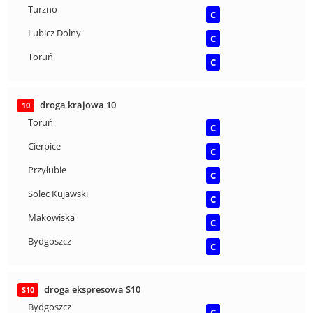
Turzno
C
Lubicz Dolny
C
Toruń
C
droga krajowa 10
10
Toruń
C
Cierpice
C
Przyłubie
C
Solec Kujawski
C
Makowiska
C
Bydgoszcz
C
droga ekspresowa S10
S10
Bydgoszcz
C