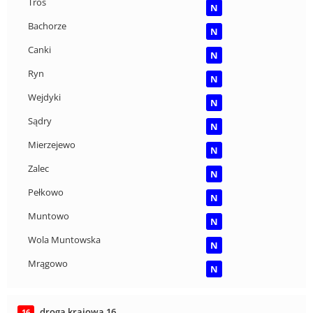
Tros
N
Bachorze
N
Canki
N
Ryn
N
Wejdyki
N
Sądry
N
Mierzejewo
N
Zalec
N
Pełkowo
N
Muntowo
N
Wola Muntowska
N
Mrągowo
N
droga krajowa 16
16