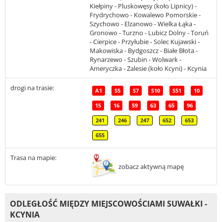
Kiełpiny - Pluskowęsy (koło Lipnicy) -
Frydrychowo - Kowalewo Pomorskie -
Szychowo - Elzanowo - Wielka Łąka -
Gronowo - Turzno - Lubicz Dolny - Toruń
- Cierpice - Przyłubie - Solec Kujawski -
Makowiska - Bydgoszcz - Białe Błota -
Rynarzewo - Szubin - Wolwark -
Ameryczka - Zalesie (koło Kcyni) - Kcynia
drogi na trasie:
A1
S5
S7
S10
S51
10
15
16
59
63
65
96
241
246
247
652
653
655
Trasa na mapie:
zobacz aktywną mapę
ODLEGŁOŚĆ MIĘDZY MIEJSCOWOŚCIAMI SUWAŁKI -
KCYNIA