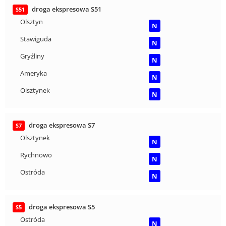
droga ekspresowa S51
S51
Olsztyn
N
Stawiguda
N
Gryźliny
N
Ameryka
N
Olsztynek
N
droga ekspresowa S7
S7
Olsztynek
N
Rychnowo
N
Ostróda
N
droga ekspresowa S5
S5
Ostróda
N