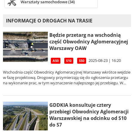
Warsztaty samochodowe (34)
INFORMACJE O DROGACH NA TRASIE
Będzie przetarg na wschodnią
część Obwodnicy Aglomeracyjnej
Warszawy OAW
2025-08-23 | 16:20
A50
S10
S50
Wschodnia część Obwodnicy Aglomeracyjnej Warszawy wkrótce wejdzie
w fazę projektową. Drogowcy przymierzają się do ogłoszenia przetargu
na wykonanie prac, w tym wyznaczenie najlepszego jej przebiegu. W...
GDDKIA konsultuje cztery
przebiegi Obwodnicy Aglomeracji
Warszawskiej na odcinku od S10
do S7