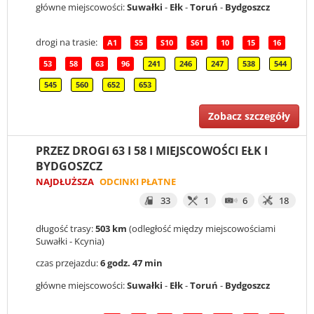
główne miejscowości:
Suwałki
-
Ełk
-
Toruń
-
Bydgoszcz
drogi na trasie:
A1
S5
S10
S61
10
15
16
53
58
63
96
241
246
247
538
544
545
560
652
653
Zobacz szczegóły
PRZEZ DROGI 63 I 58 I MIEJSCOWOŚCI EŁK I
BYDGOSZCZ
NAJDŁUŻSZA
ODCINKI PŁATNE
33
1
6
18
długość trasy:
503 km
(odległość między miejscowościami
Suwałki - Kcynia)
czas przejazdu:
6 godz. 47 min
główne miejscowości:
Suwałki
-
Ełk
-
Toruń
-
Bydgoszcz