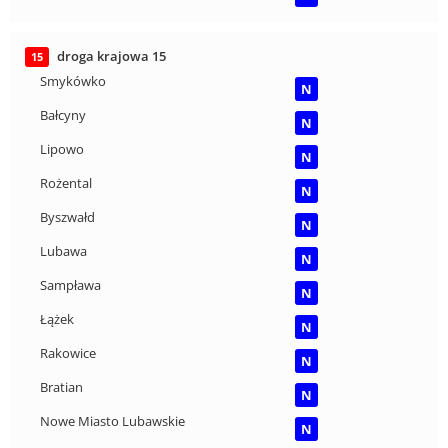
droga krajowa 15
15
Smykówko
N
Bałcyny
N
Lipowo
N
Rożental
N
Byszwałd
N
Lubawa
N
Sampława
N
Łążek
N
Rakowice
N
Bratian
N
Nowe Miasto Lubawskie
N