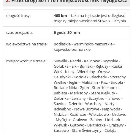
2.
Przez drogi S61 i 16 i miejscowości Ełk i Bydgoszcz
długość trasy:
463 km
– taka na tej trasie jest odległość
między miejscowościami Suwałki - Kcynia
czas przejazdu:
6 godz. 30 min
województwa na trasie:
podlaskie - warmińsko-mazurskie -
kujawsko-pomorskie
miejscowości na trasie:
Suwałki - Raczki - Kalinowo - Wysokie -
Golubka - Ełk - Buniaki - Rękusy - Ruska
Wieś - Klusy - Wierzbiny - Orzysz -
Gaudynki - Kociołek Szlachecki - Szczechy
Wielkie - Jeglin - Maldanin - Pisz - Snopki -
Ruciane-Nida - Zgon - Stare Kiełbonki -
Babięta - Marksoby - Stare Kiejkuty -
Zielonka - Lemany - Szczytno - Janowo -
Sawica - Dzierzki - Warchały - Narty -
Jedwabno - Nowe Borowe - Napiwoda -
Nidzica - Rozdroże - Wierzbowo - Uzdowo
- Myślęta - Gralewo - Żabiny - Lidzbark -
Wlewsk - Gutowo - Bartniczka - Grążawy -
Łaszewo - Stare Świerczyny - Cielęta -