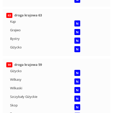
droga krajowa 63
63
Kąp
N
Grajwo
N
Bystry
N
Giżycko
N
droga krajowa 59
59
Giżycko
N
Wilkasy
N
Wilkaski
N
Szczybały Giżyckie
N
Skop
N