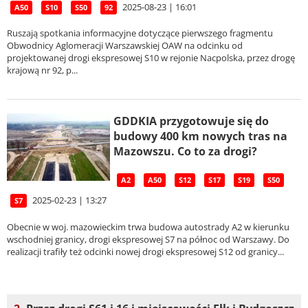
2025-08-23 | 16:01
A50
S10
S50
92
Ruszają spotkania informacyjne dotyczące pierwszego fragmentu
Obwodnicy Aglomeracji Warszawskiej OAW na odcinku od
projektowanej drogi ekspresowej S10 w rejonie Nacpolska, przez drogę
krajową nr 92, p...
GDDKIA przygotowuje się do
budowy 400 km nowych tras na
Mazowszu. Co to za drogi?
A2
A50
S12
S17
S19
S50
2025-02-23 | 13:27
S7
Obecnie w woj. mazowieckim trwa budowa autostrady A2 w kierunku
wschodniej granicy, drogi ekspresowej S7 na północ od Warszawy. Do
realizacji trafiły też odcinki nowej drogi ekspresowej S12 od granicy...