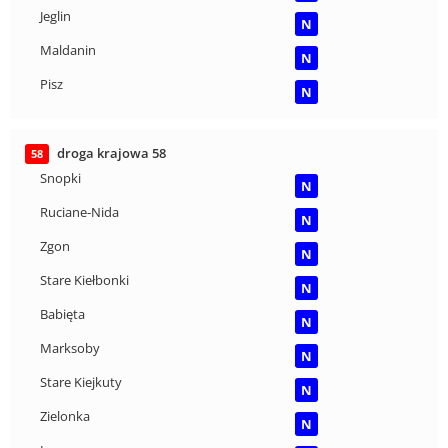
Jeglin
N
Maldanin
N
Pisz
N
droga krajowa 58
58
Snopki
N
Ruciane-Nida
N
Zgon
N
Stare Kiełbonki
N
Babięta
N
Marksoby
N
Stare Kiejkuty
N
Zielonka
N