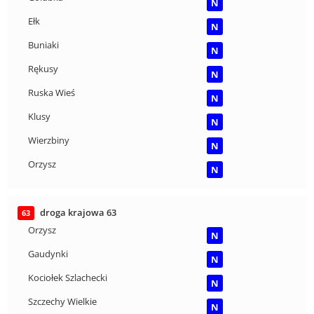
N
Ełk
N
Buniaki
N
Rękusy
N
Ruska Wieś
N
Klusy
N
Wierzbiny
N
Orzysz
N
droga krajowa 63
63
Orzysz
N
Gaudynki
N
Kociołek Szlachecki
N
Szczechy Wielkie
N