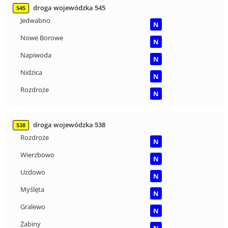
droga wojewódzka 545
545
Jedwabno
N
Nowe Borowe
N
Napiwoda
N
Nidzica
N
Rozdroże
N
droga wojewódzka 538
538
Rozdroże
N
Wierzbowo
N
Uzdowo
N
Myślęta
N
Gralewo
N
Żabiny