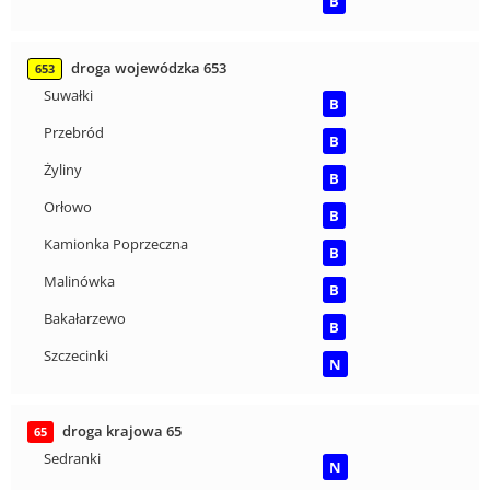
B
droga wojewódzka 653
653
Suwałki
B
Przebród
B
Żyliny
B
Orłowo
B
Kamionka Poprzeczna
B
Malinówka
B
Bakałarzewo
B
Szczecinki
N
droga krajowa 65
65
Sedranki
N