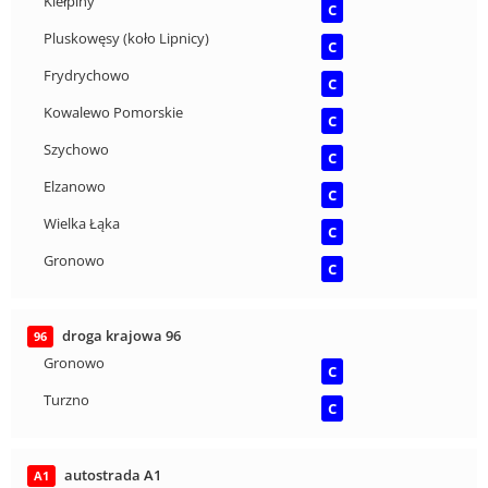
Kiełpiny
C
Pluskowęsy (koło Lipnicy)
C
Frydrychowo
C
Kowalewo Pomorskie
C
Szychowo
C
Elzanowo
C
Wielka Łąka
C
Gronowo
C
droga krajowa 96
96
Gronowo
C
Turzno
C
autostrada A1
A1