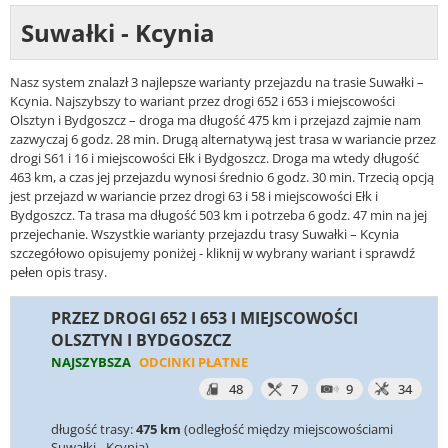
Suwałki - Kcynia
Nasz system znalazł 3 najlepsze warianty przejazdu na trasie Suwałki –
Kcynia. Najszybszy to wariant przez drogi 652 i 653 i miejscowości
Olsztyn i Bydgoszcz – droga ma długość 475 km i przejazd zajmie nam
zazwyczaj 6 godz. 28 min. Drugą alternatywą jest trasa w wariancie przez
drogi S61 i 16 i miejscowości Ełk i Bydgoszcz. Droga ma wtedy długość
463 km, a czas jej przejazdu wynosi średnio 6 godz. 30 min. Trzecią opcją
jest przejazd w wariancie przez drogi 63 i 58 i miejscowości Ełk i
Bydgoszcz. Ta trasa ma długość 503 km i potrzeba 6 godz. 47 min na jej
przejechanie. Wszystkie warianty przejazdu trasy Suwałki – Kcynia
szczegółowo opisujemy poniżej - kliknij w wybrany wariant i sprawdź
pełen opis trasy.
PRZEZ DROGI 652 I 653 I MIEJSCOWOŚCI
OLSZTYN I BYDGOSZCZ
NAJSZYBSZA
ODCINKI PŁATNE
48
7
9
34
długość trasy:
475 km
(odległość między miejscowościami
Suwałki - Kcynia)