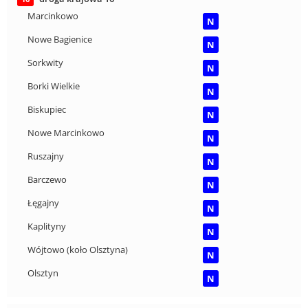
Marcinkowo
N
Nowe Bagienice
N
Sorkwity
N
Borki Wielkie
N
Biskupiec
N
Nowe Marcinkowo
N
Ruszajny
N
Barczewo
N
Łęgajny
N
Kaplityny
N
Wójtowo (koło Olsztyna)
N
Olsztyn
N