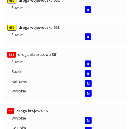
droga wojewódzka 652
652
Suwałki
B
droga wojewódzka 653
653
Suwałki
B
droga ekspresowa S61
S61
Suwałki
B
Raczki
B
Kalinowo
N
Wysokie
N
droga krajowa 16
16
Wysokie
N
Golubka