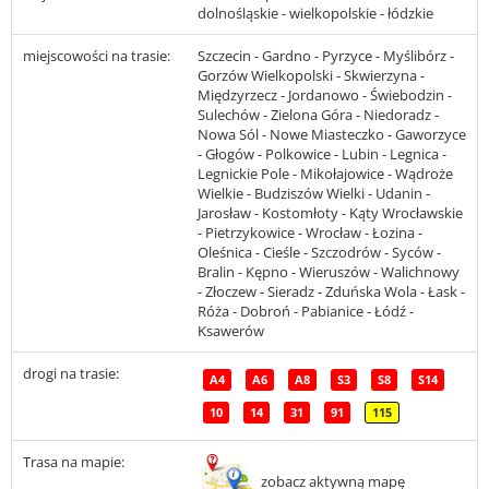
dolnośląskie - wielkopolskie - łódzkie
miejscowości na trasie:
Szczecin - Gardno - Pyrzyce - Myślibórz -
Gorzów Wielkopolski - Skwierzyna -
Międzyrzecz - Jordanowo - Świebodzin -
Sulechów - Zielona Góra - Niedoradz -
Nowa Sól - Nowe Miasteczko - Gaworzyce
- Głogów - Polkowice - Lubin - Legnica -
Legnickie Pole - Mikołajowice - Wądroże
Wielkie - Budziszów Wielki - Udanin -
Jarosław - Kostomłoty - Kąty Wrocławskie
- Pietrzykowice - Wrocław - Łozina -
Oleśnica - Cieśle - Szczodrów - Syców -
Bralin - Kępno - Wieruszów - Walichnowy
- Złoczew - Sieradz - Zduńska Wola - Łask -
Róża - Dobroń - Pabianice - Łódź -
Ksawerów
drogi na trasie:
A4
A6
A8
S3
S8
S14
10
14
31
91
115
Trasa na mapie:
zobacz aktywną mapę