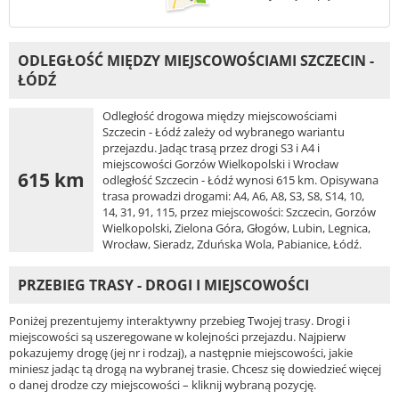
ODLEGŁOŚĆ MIĘDZY MIEJSCOWOŚCIAMI SZCZECIN -
ŁÓDŹ
Odległość drogowa między miejscowościami
Szczecin - Łódź zależy od wybranego wariantu
przejazdu. Jadąc trasą przez drogi S3 i A4 i
miejscowości Gorzów Wielkopolski i Wrocław
615 km
odległość Szczecin - Łódź wynosi 615 km. Opisywana
trasa prowadzi drogami: A4, A6, A8, S3, S8, S14, 10,
14, 31, 91, 115, przez miejscowości: Szczecin, Gorzów
Wielkopolski, Zielona Góra, Głogów, Lubin, Legnica,
Wrocław, Sieradz, Zduńska Wola, Pabianice, Łódź.
PRZEBIEG TRASY - DROGI I MIEJSCOWOŚCI
Poniżej prezentujemy interaktywny przebieg Twojej trasy. Drogi i
miejscowości są uszeregowane w kolejności przejazdu. Najpierw
pokazujemy drogę (jej nr i rodzaj), a następnie miejscowości, jakie
miniesz jadąc tą drogą na wybranej trasie. Chcesz się dowiedzieć więcej
o danej drodze czy miejscowości – kliknij wybraną pozycję.