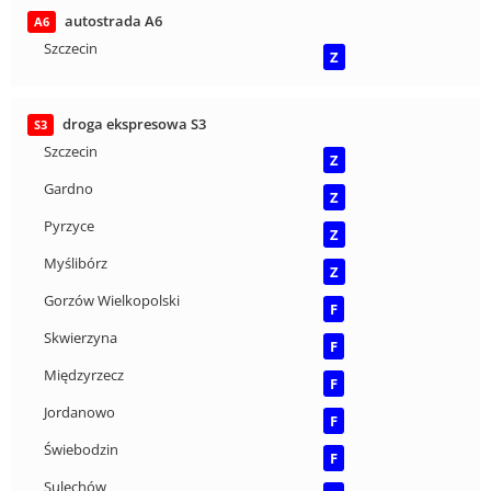
autostrada A6
A6
Szczecin
Z
droga ekspresowa S3
S3
Szczecin
Z
Gardno
Z
Pyrzyce
Z
Myślibórz
Z
Gorzów Wielkopolski
F
Skwierzyna
F
Międzyrzecz
F
Jordanowo
F
Świebodzin
F
Sulechów