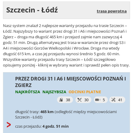
Szczecin - Łódź
trasa powrotna
Nasz system znalazł 2 najlepsze warianty przejazdu na trasie Szczecin –
Łódź. Najszybszy to wariant przez drogi 31 i A6 i miejscowości Poznań i
Zgierz – droga ma długość 465 km i przejazd zajmie nam zazwyczaj 4
godz. 51 min. Drugą alternatywą jest trasa w wariancie przez drogi S3 i
A4 i miejscowości Gorzów Wielkopolski i Wrocław. Droga ma wtedy
długość 615 km, a czas jej przejazdu wynosi średnio 5 godz. 60 min.
Wszystkie warianty przejazdu trasy Szczecin – Łódź szczegółowo
opisujemy poniżej - kliknij w wybrany wariant i sprawdź pełen opis trasy.
PRZEZ DROGI 31 I A6 I MIEJSCOWOŚCI POZNAŃ I
ZGIERZ
NAJKRÓTSZA
NAJSZYBSZA
ODCINKI PŁATNE
38
30
5
41
długość trasy:
465 km
(odległość między miejscowościami
Szczecin - Łódź)
czas przejazdu:
4 godz. 51 min