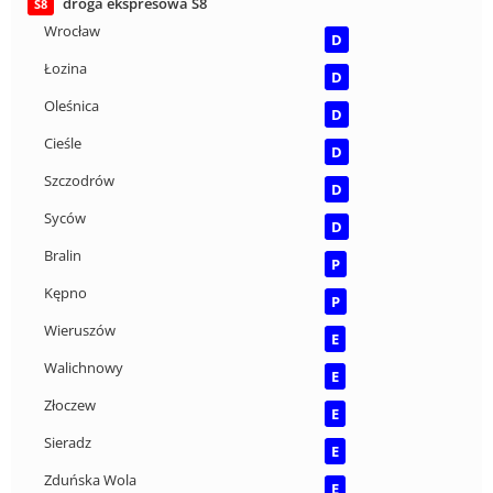
droga ekspresowa S8
S8
Wrocław
D
Łozina
D
Oleśnica
D
Cieśle
D
Szczodrów
D
Syców
D
Bralin
P
Kępno
P
Wieruszów
E
Walichnowy
E
Złoczew
E
Sieradz
E
Zduńska Wola
E