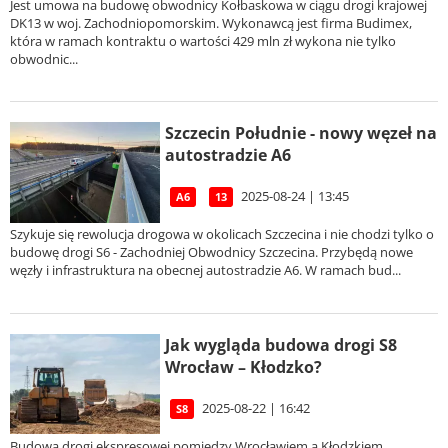
Jest umowa na budowę obwodnicy Kołbaskowa w ciągu drogi krajowej
DK13 w woj. Zachodniopomorskim. Wykonawcą jest firma Budimex,
która w ramach kontraktu o wartości 429 mln zł wykona nie tylko
obwodnic...
Szczecin Południe - nowy węzeł na
autostradzie A6
2025-08-24 | 13:45
A6
13
Szykuje się rewolucja drogowa w okolicach Szczecina i nie chodzi tylko o
budowę drogi S6 - Zachodniej Obwodnicy Szczecina. Przybędą nowe
węzły i infrastruktura na obecnej autostradzie A6. W ramach bud...
Jak wygląda budowa drogi S8
Wrocław – Kłodzko?
2025-08-22 | 16:42
S8
Budowa drogi ekspresowej pomiędzy Wrocławiem a Kłodzkiem