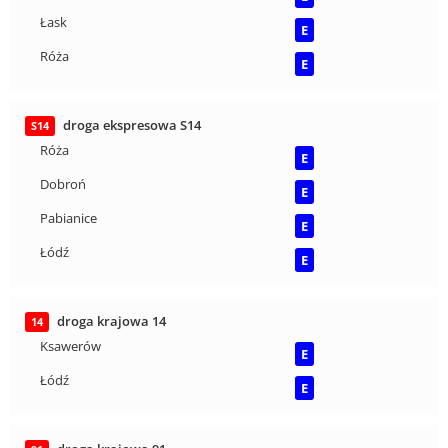
Łask
E
Róża
E
droga ekspresowa S14
S14
Róża
E
Dobroń
E
Pabianice
E
Łódź
E
droga krajowa 14
14
Ksawerów
E
Łódź
E