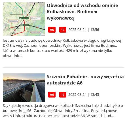
Obwodnica od wschodu ominie
Kołbaskowo. Budimex
wykonawcą
2025-08-24 | 13:56
A6
13
Jest umowa na budowę obwodnicy Kołbaskowa w ciągu drogi krajowej
DK13 w woj. Zachodniopomorskim. Wykonawcą jest firma Budimex,
która w ramach kontraktu o wartości 429 mln zł wykona nie tylko
obwodnic...
Szczecin Południe - nowy węzeł na
autostradzie A6
2025-08-24 | 13:45
A6
13
Szykuje się rewolucja drogowa w okolicach Szczecina i nie chodzi tylko o
budowę drogi S6 - Zachodniej Obwodnicy Szczecina. Przybędą nowe
węzły i infrastruktura na obecnej autostradzie A6. W ramach bud...