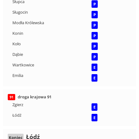
Słupca
P
Sługocin
P
Modła Królewska
P
Konin
P
Koło
P
Dąbie
P
Wartkowice
E
Emilia
E
droga krajowa 91
91
Zgierz
E
Łódź
E
Łódź
Koniec