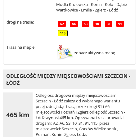
Modła Królewska - Konin - Koło - Dąbie -
Wartkowice - Emilia - Zgierz - Łódź
drogi na trasie:
A2
A6
S3
10
31
91
115
Trasa na mapie:
zobacz aktywną mapę
ODLEGŁOŚĆ MIĘDZY MIEJSCOWOŚCIAMI SZCZECIN -
ŁÓDŹ
Odległość drogowa między miejscowościami
Szczecin - Łódź zależy od wybranego wariantu
przejazdu. Jadąc trasą przez drogi 31 i A6 i
miejscowości Poznań i Zgierz odległość Szczecin -
465 km
Łódź wynosi 465 km. Opisywana trasa prowadzi
drogami: A2, A6, S3, 10, 31, 91, 115, przez
miejscowości: Szczecin, Gorzów Wielkopolski,
Poznań, Konin, Zgierz, Łódź.