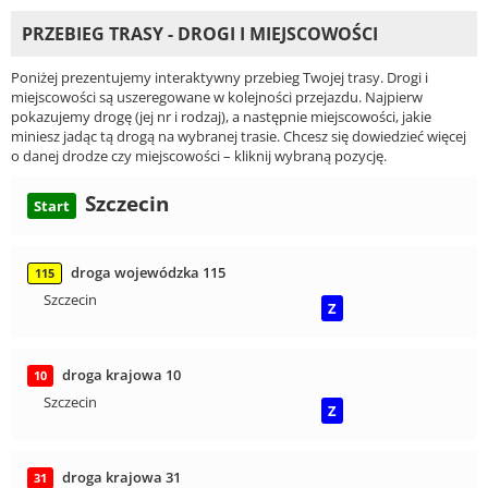
PRZEBIEG TRASY - DROGI I MIEJSCOWOŚCI
Poniżej prezentujemy interaktywny przebieg Twojej trasy. Drogi i
miejscowości są uszeregowane w kolejności przejazdu. Najpierw
pokazujemy drogę (jej nr i rodzaj), a następnie miejscowości, jakie
miniesz jadąc tą drogą na wybranej trasie. Chcesz się dowiedzieć więcej
o danej drodze czy miejscowości – kliknij wybraną pozycję.
Szczecin
Start
droga wojewódzka 115
115
Szczecin
Z
droga krajowa 10
10
Szczecin
Z
droga krajowa 31
31