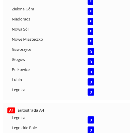
F
Zielona Góra
F
Niedoradz
F
Nowa Sól
F
Nowe Miasteczko
F
Gaworzyce
D
Głogów
D
Polkowice
D
Lubin
D
Legnica
D
autostrada A4
A4
Legnica
D
Legnickie Pole
D