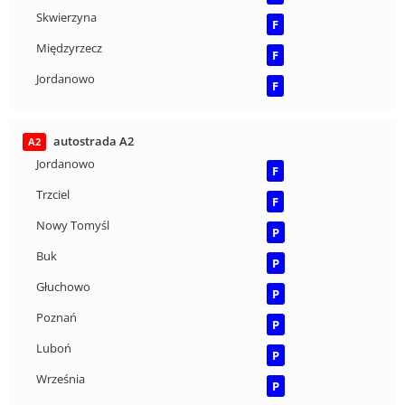
Skwierzyna
F
Międzyrzecz
F
Jordanowo
F
autostrada A2
A2
Jordanowo
F
Trzciel
F
Nowy Tomyśl
P
Buk
P
Głuchowo
P
Poznań
P
Luboń
P
Września
P