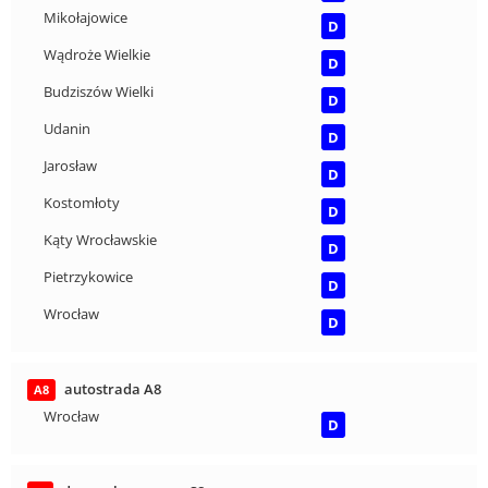
Mikołajowice
D
Wądroże Wielkie
D
Budziszów Wielki
D
Udanin
D
Jarosław
D
Kostomłoty
D
Kąty Wrocławskie
D
Pietrzykowice
D
Wrocław
D
autostrada A8
A8
Wrocław
D