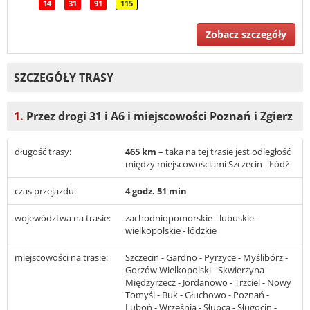
14
31
91
115
Zobacz szczegóły
SZCZEGÓŁY TRASY
1.
Przez drogi 31 i A6 i miejscowości Poznań i Zgierz
długość trasy:
465 km
– taka na tej trasie jest odległość
między miejscowościami Szczecin - Łódź
czas przejazdu:
4 godz. 51 min
województwa na trasie:
zachodniopomorskie - lubuskie -
wielkopolskie - łódzkie
miejscowości na trasie:
Szczecin - Gardno - Pyrzyce - Myślibórz -
Gorzów Wielkopolski - Skwierzyna -
Międzyrzecz - Jordanowo - Trzciel - Nowy
Tomyśl - Buk - Głuchowo - Poznań -
Luboń - Września - Słupca - Sługocin -