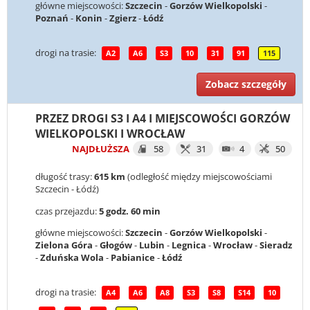
główne miejscowości:
Szczecin
-
Gorzów Wielkopolski
-
Poznań
-
Konin
-
Zgierz
-
Łódź
drogi na trasie:
A2
A6
S3
10
31
91
115
Zobacz szczegóły
PRZEZ DROGI S3 I A4 I MIEJSCOWOŚCI GORZÓW
WIELKOPOLSKI I WROCŁAW
NAJDŁUŻSZA
58
31
4
50
długość trasy:
615 km
(odległość między miejscowościami
Szczecin - Łódź)
czas przejazdu:
5 godz. 60 min
główne miejscowości:
Szczecin
-
Gorzów Wielkopolski
-
Zielona Góra
-
Głogów
-
Lubin
-
Legnica
-
Wrocław
-
Sieradz
-
Zduńska Wola
-
Pabianice
-
Łódź
drogi na trasie:
A4
A6
A8
S3
S8
S14
10