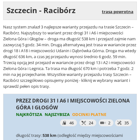
Szczecin - Racibórz
trasa powrotna
Nasz system znalazł 3 najlepsze warianty przejazdu na trasie Szczecin –
Racibórz. Najszybszy to wariant przez drogi 31 i A6 i miejscowości
Zielona Góra i Głogów – droga ma długość 538 km i przejazd zajmie nam
zazwyczaj 5 godz. 34 min. Drugą alternatywą jest trasa w wariancie przez
drogi 18 i A18 i miejscowości Udanin i Dąbrówka Górna. Droga ma wtedy
długość 636 km, a czas jej przejazdu wynosi średnio 6 godz. 59 min.
Trzecią opcją jest przejazd w wariancie przez drogi 13 i A2 i miejscowości
Zielona Góra i Legnica. Ta trasa ma długość 670 km i potrzeba 7 godz. 2
min na jej przejechanie. Wszystkie warianty przejazdu trasy Szczecin –
Racibórz szczegółowo opisujemy poniżej - kliknij w wybrany wariant i
sprawdź pełen opis trasy.
PRZEZ DROGI 31 I A6 I MIEJSCOWOŚCI ZIELONA
GÓRA I GŁOGÓW
NAJKRÓTSZA
NAJSZYBSZA
ODCINKI PŁATNE
46
24
2
35
długość trasy:
538 km
(odległość między miejscowościami