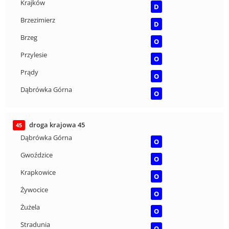
Krajków
D
Brzezimierz
D
Brzeg
O
Przylesie
O
Prądy
O
Dąbrówka Górna
O
droga krajowa 45
45
Dąbrówka Górna
O
Gwoździce
O
Krapkowice
O
Żywocice
O
Żużela
O
Stradunia
O