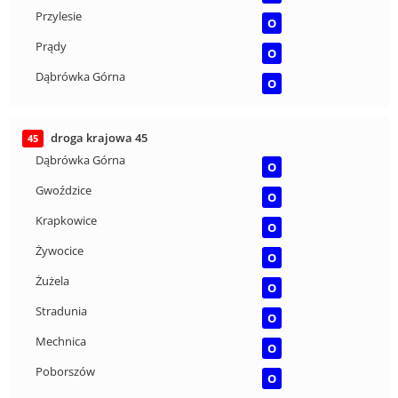
Przylesie
O
Prądy
O
Dąbrówka Górna
O
droga krajowa 45
45
Dąbrówka Górna
O
Gwoździce
O
Krapkowice
O
Żywocice
O
Żużela
O
Stradunia
O
Mechnica
O
Poborszów
O