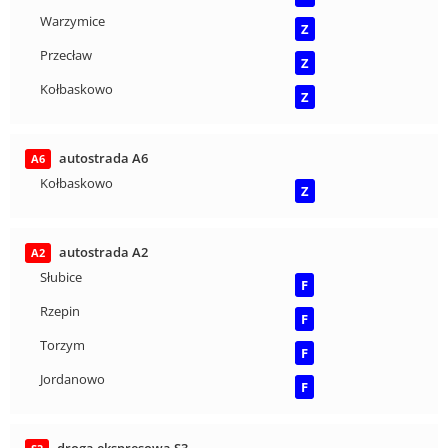
Warzymice
Z
Przecław
Z
Kołbaskowo
Z
autostrada A6
A6
Kołbaskowo
Z
autostrada A2
A2
Słubice
F
Rzepin
F
Torzym
F
Jordanowo
F