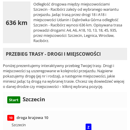
Odległość drogowa między miejscowościami
Szczecin - Racibórz zależy od wybranego wariantu
przejazdu. Jadąc trasą przez drogi 18 i A18 i
miejscowości Udanin i Dąbrówka Górna odległość
636 km
Szczecin - Racibórz wynosi 636 km. Opisywana trasa
prowadzi drogami: A4, A6, A18, 10, 13, 18, 45, 935,
przez miejscowości: Szczecin, Legnica, Wrocław,
Racibórz.
PRZEBIEG TRASY - DROGI I MIEJSCOWOŚCI
Poniżej prezentujemy interaktywny przebieg Twojej trasy. Drogi i
miejscowości są uszeregowane w kolejności przejazdu. Najpierw
pokazujemy drogę (jej nr i rodzaj), a następnie miejscowości, jakie
miniesz jadąc tą drogą na wybranej trasie. Chcesz się dowiedzieć więcej
o danej drodze czy miejscowości – kliknij wybraną pozycję.
Szczecin
Start
droga krajowa 10
10
Szczecin
Z