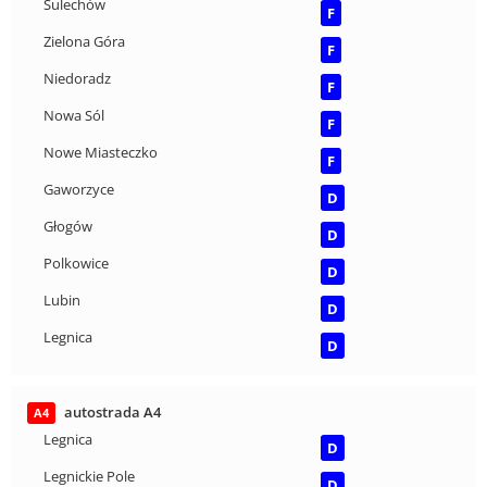
Sulechów
F
Zielona Góra
F
Niedoradz
F
Nowa Sól
F
Nowe Miasteczko
F
Gaworzyce
D
Głogów
D
Polkowice
D
Lubin
D
Legnica
D
autostrada A4
A4
Legnica
D
Legnickie Pole
D