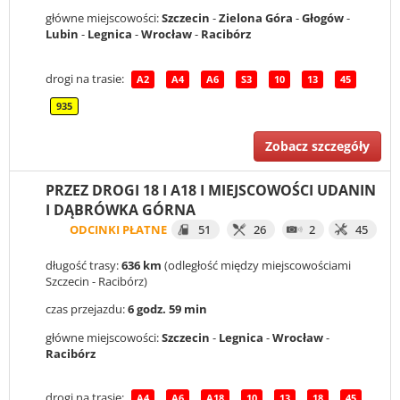
główne miejscowości:
Szczecin
-
Zielona Góra
-
Głogów
-
Lubin
-
Legnica
-
Wrocław
-
Racibórz
drogi na trasie:
A2
A4
A6
S3
10
13
45
935
Zobacz szczegóły
PRZEZ DROGI 18 I A18 I MIEJSCOWOŚCI UDANIN
I DĄBRÓWKA GÓRNA
ODCINKI PŁATNE
51
26
2
45
długość trasy:
636 km
(odległość między miejscowościami
Szczecin - Racibórz)
czas przejazdu:
6 godz. 59 min
główne miejscowości:
Szczecin
-
Legnica
-
Wrocław
-
Racibórz
drogi na trasie:
A4
A6
A18
10
13
18
45