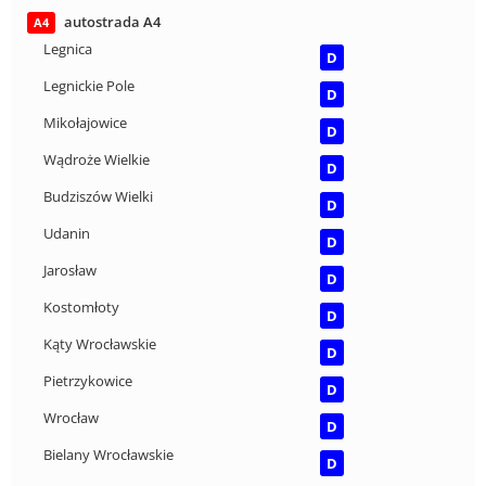
autostrada A4
A4
Legnica
D
Legnickie Pole
D
Mikołajowice
D
Wądroże Wielkie
D
Budziszów Wielki
D
Udanin
D
Jarosław
D
Kostomłoty
D
Kąty Wrocławskie
D
Pietrzykowice
D
Wrocław
D
Bielany Wrocławskie
D