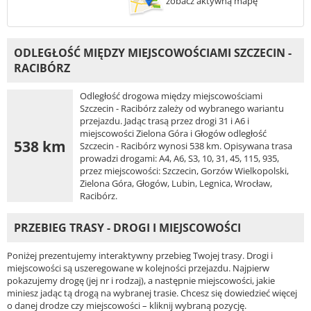
zobacz aktywną mapę
ODLEGŁOŚĆ MIĘDZY MIEJSCOWOŚCIAMI SZCZECIN -
RACIBÓRZ
Odległość drogowa między miejscowościami
Szczecin - Racibórz zależy od wybranego wariantu
przejazdu. Jadąc trasą przez drogi 31 i A6 i
miejscowości Zielona Góra i Głogów odległość
538 km
Szczecin - Racibórz wynosi 538 km. Opisywana trasa
prowadzi drogami: A4, A6, S3, 10, 31, 45, 115, 935,
przez miejscowości: Szczecin, Gorzów Wielkopolski,
Zielona Góra, Głogów, Lubin, Legnica, Wrocław,
Racibórz.
PRZEBIEG TRASY - DROGI I MIEJSCOWOŚCI
Poniżej prezentujemy interaktywny przebieg Twojej trasy. Drogi i
miejscowości są uszeregowane w kolejności przejazdu. Najpierw
pokazujemy drogę (jej nr i rodzaj), a następnie miejscowości, jakie
miniesz jadąc tą drogą na wybranej trasie. Chcesz się dowiedzieć więcej
o danej drodze czy miejscowości – kliknij wybraną pozycję.