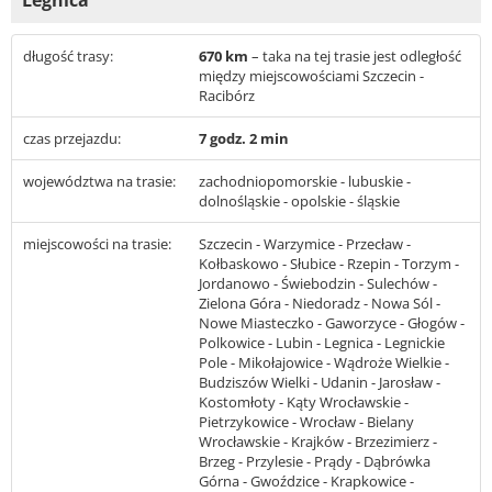
Legnica
długość trasy:
670 km
– taka na tej trasie jest odległość
między miejscowościami Szczecin -
Racibórz
czas przejazdu:
7 godz. 2 min
województwa na trasie:
zachodniopomorskie - lubuskie -
dolnośląskie - opolskie - śląskie
miejscowości na trasie:
Szczecin - Warzymice - Przecław -
Kołbaskowo - Słubice - Rzepin - Torzym -
Jordanowo - Świebodzin - Sulechów -
Zielona Góra - Niedoradz - Nowa Sól -
Nowe Miasteczko - Gaworzyce - Głogów -
Polkowice - Lubin - Legnica - Legnickie
Pole - Mikołajowice - Wądroże Wielkie -
Budziszów Wielki - Udanin - Jarosław -
Kostomłoty - Kąty Wrocławskie -
Pietrzykowice - Wrocław - Bielany
Wrocławskie - Krajków - Brzezimierz -
Brzeg - Przylesie - Prądy - Dąbrówka
Górna - Gwoździce - Krapkowice -