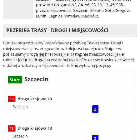
prowadzi drogami: A2, A4, A6, S3, 10, 13, 45, 935,
przez miejscowości: Szczecin, Zielona Góra, Głogów,
Lubin, Legnica, Wrocław, Racibórz.
PRZEBIEG TRASY - DROGI I MIEJSCOWOŚCI
Poniżej prezentujemy interaktywny przebieg Twojej trasy. Drogi i
miejscowości są uszeregowane w kolejności przejazdu. Najpierw
pokazujemy drogę (jej nr i rodzaj), a następnie miejscowości, jakie
miniesz jadąc tą drogą na wybranej trasie. Chcesz się dowiedzieć więcej
o danej drodze czy miejscowości – kliknij wybraną pozycję.
Szczecin
Start
droga krajowa 10
10
Szczecin
Z
droga krajowa 13
13
Szczecin
Z