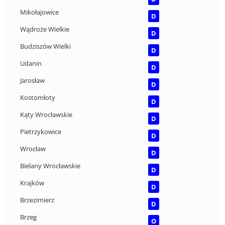
Mikołajowice
D
Wądroże Wielkie
D
Budziszów Wielki
D
Udanin
D
Jarosław
D
Kostomłoty
D
Kąty Wrocławskie
D
Pietrzykowice
D
Wrocław
D
Bielany Wrocławskie
D
Krajków
D
Brzezimierz
D
Brzeg
O