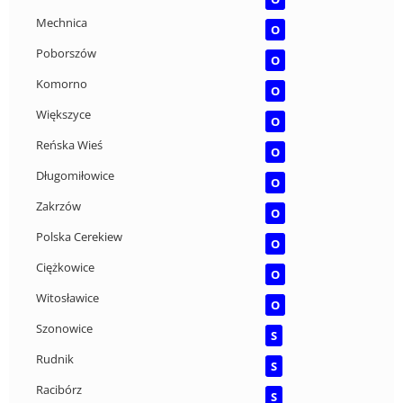
Mechnica
O
Poborszów
O
Komorno
O
Większyce
O
Reńska Wieś
O
Długomiłowice
O
Zakrzów
O
Polska Cerekiew
O
Ciężkowice
O
Witosławice
O
Szonowice
S
Rudnik
S
Racibórz
S