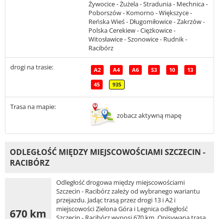
Żywocice - Żużela - Stradunia - Mechnica -
Poborszów - Komorno - Większyce -
Reńska Wieś - Długomiłowice - Zakrzów -
Polska Cerekiew - Ciężkowice -
Witosławice - Szonowice - Rudnik -
Racibórz
drogi na trasie:
A2
A4
A6
S3
10
13
45
935
Trasa na mapie:
zobacz aktywną mapę
ODLEGŁOŚĆ MIĘDZY MIEJSCOWOŚCIAMI SZCZECIN -
RACIBÓRZ
Odległość drogowa między miejscowościami
Szczecin - Racibórz zależy od wybranego wariantu
przejazdu. Jadąc trasą przez drogi 13 i A2 i
miejscowości Zielona Góra i Legnica odległość
670 km
Szczecin - Racibórz wynosi 670 km. Opisywana trasa