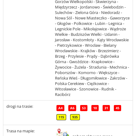
Gorzów Wielkopolski - Skwierzyna -
Międzyrzecz - Jordanowo - Świebodzin -
Sulechów - Zielona Góra - Niedoradz -
Nowa Sól - Nowe Miasteczko - Gaworzyce
- Głogów - Polkowice - Lubin - Legnica -
Legnickie Pole - Mikołajowice - Wądroże
Wielkie - Budziszów Wielki - Udanin -
Jarosław - Kostomłoty - Kąty Wrocławskie
- Pietrzykowice - Wrocław - Bielany
Wrocławskie - Krajków - Brzezimierz -
Brzeg - Przylesie - Prądy - Dąbrówka
Górna - Gwoździce - Krapkowice -
Żywocice - Żużela - Stradunia - Mechnica -
Poborszów - Komorno - Większyce -
Reńska Wieś - Długomiłowice - Zakrzów -
Polska Cerekiew - Ciężkowice -
Witosławice - Szonowice - Rudnik -
Racibórz
drogi na trasie:
A4
A6
S3
10
31
45
115
935
Trasa na mapie: