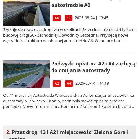
autostradzie A6
2025-08-24 | 13:45
A6
13
Szykuje się rewolucja drogowa w okolicach Szczecina i nie chodzi tylko o
budowę drogi S6 - Zachodniej Obwodnicy Szczecina. Przybędą nowe
węzły i infrastruktura na obecnej autostradzie A6. W ramach bud...
Podwyżki opłat na A2 i A4 zachęcą
do omijania autostrady
2025-03-14 | 14:19
A2
A4
Od 11 marca br. Autostrada Wielkopolska S.A., koncesjonariusz odcinka
autostrady A2 Świecko – Konin, podniosła stawki opłat za przejazd
pomiędzy Nowym Tomyślem a Koninem. Z kolei od 1 kwietnia br. pod...
2.
Przez drogi 13 i A2 i miejscowości Zielona Góra i