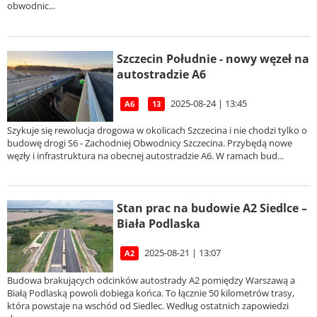
obwodnic...
Szczecin Południe - nowy węzeł na
autostradzie A6
2025-08-24 | 13:45
A6
13
Szykuje się rewolucja drogowa w okolicach Szczecina i nie chodzi tylko o
budowę drogi S6 - Zachodniej Obwodnicy Szczecina. Przybędą nowe
węzły i infrastruktura na obecnej autostradzie A6. W ramach bud...
Stan prac na budowie A2 Siedlce –
Biała Podlaska
2025-08-21 | 13:07
A2
Budowa brakujących odcinków autostrady A2 pomiędzy Warszawą a
Białą Podlaską powoli dobiega końca. To łącznie 50 kilometrów trasy,
która powstaje na wschód od Siedlec. Według ostatnich zapowiedzi