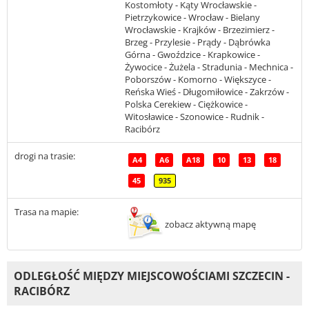
Kostomłoty - Kąty Wrocławskie -
Pietrzykowice - Wrocław - Bielany
Wrocławskie - Krajków - Brzezimierz -
Brzeg - Przylesie - Prądy - Dąbrówka
Górna - Gwoździce - Krapkowice -
Żywocice - Żużela - Stradunia - Mechnica -
Poborszów - Komorno - Większyce -
Reńska Wieś - Długomiłowice - Zakrzów -
Polska Cerekiew - Ciężkowice -
Witosławice - Szonowice - Rudnik -
Racibórz
drogi na trasie:
A4
A6
A18
10
13
18
45
935
Trasa na mapie:
zobacz aktywną mapę
ODLEGŁOŚĆ MIĘDZY MIEJSCOWOŚCIAMI SZCZECIN -
RACIBÓRZ