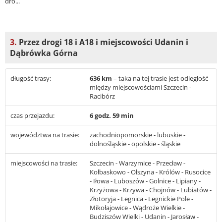
dro...
3.
Przez drogi 18 i A18 i miejscowości Udanin i
Dąbrówka Górna
długość trasy:
636 km
– taka na tej trasie jest odległość
między miejscowościami Szczecin -
Racibórz
czas przejazdu:
6 godz. 59 min
województwa na trasie:
zachodniopomorskie - lubuskie -
dolnośląskie - opolskie - śląskie
miejscowości na trasie:
Szczecin - Warzymice - Przecław -
Kołbaskowo - Olszyna - Królów - Rusocice
- Iłowa - Luboszów - Golnice - Lipiany -
Krzyżowa - Krzywa - Chojnów - Lubiatów -
Złotoryja - Legnica - Legnickie Pole -
Mikołajowice - Wądroże Wielkie -
Budziszów Wielki - Udanin - Jarosław -