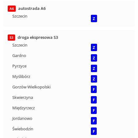
autostrada A6
A6
Szczecin
Z
droga ekspresowa S3
S3
Szczecin
Z
Gardno
Z
Pyrzyce
Z
Myślibórz
Z
Gorzów Wielkopolski
F
Skwierzyna
F
Międzyrzecz
F
Jordanowo
F
Świebodzin
F