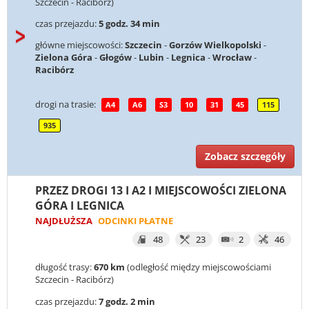
Szczecin - Racibórz)
czas przejazdu:
5 godz. 34 min
główne miejscowości:
Szczecin
-
Gorzów Wielkopolski
-
Zielona Góra
-
Głogów
-
Lubin
-
Legnica
-
Wrocław
-
Racibórz
drogi na trasie:
A4
A6
S3
10
31
45
115
935
Zobacz szczegóły
PRZEZ DROGI 13 I A2 I MIEJSCOWOŚCI ZIELONA
GÓRA I LEGNICA
NAJDŁUŻSZA
ODCINKI PŁATNE
48
23
2
46
długość trasy:
670 km
(odległość między miejscowościami
Szczecin - Racibórz)
czas przejazdu:
7 godz. 2 min