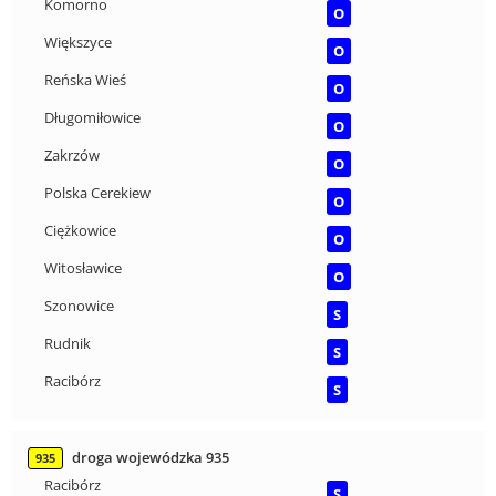
Komorno
O
Większyce
O
Reńska Wieś
O
Długomiłowice
O
Zakrzów
O
Polska Cerekiew
O
Ciężkowice
O
Witosławice
O
Szonowice
S
Rudnik
S
Racibórz
S
droga wojewódzka 935
935
Racibórz
S