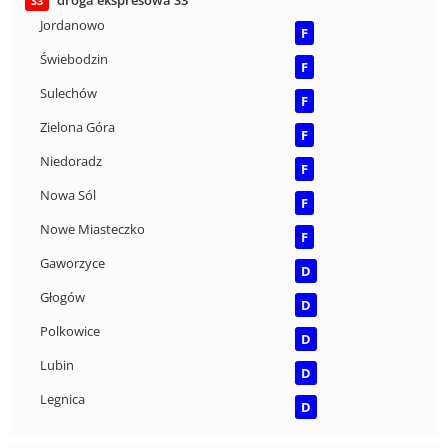
droga ekspresowa S3
S3
Jordanowo
F
Świebodzin
F
Sulechów
F
Zielona Góra
F
Niedoradz
F
Nowa Sól
F
Nowe Miasteczko
F
Gaworzyce
D
Głogów
D
Polkowice
D
Lubin
D
Legnica
D