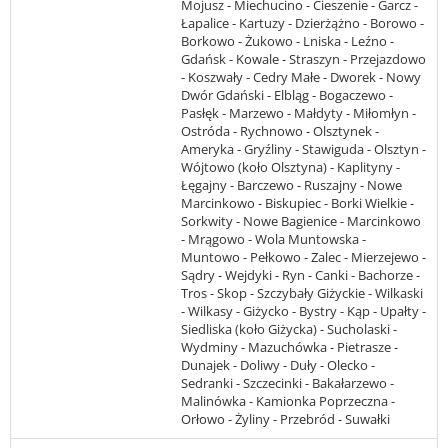
Mojusz - Miechucino - Cieszenie - Garcz -
Łapalice - Kartuzy - Dzierżążno - Borowo -
Borkowo - Żukowo - Lniska - Leźno -
Gdańsk - Kowale - Straszyn - Przejazdowo
- Koszwały - Cedry Małe - Dworek - Nowy
Dwór Gdański - Elbląg - Bogaczewo -
Pasłęk - Marzewo - Małdyty - Miłomłyn -
Ostróda - Rychnowo - Olsztynek -
Ameryka - Gryźliny - Stawiguda - Olsztyn -
Wójtowo (koło Olsztyna) - Kaplityny -
Łęgajny - Barczewo - Ruszajny - Nowe
Marcinkowo - Biskupiec - Borki Wielkie -
Sorkwity - Nowe Bagienice - Marcinkowo
- Mrągowo - Wola Muntowska -
Muntowo - Pełkowo - Zalec - Mierzejewo -
Sądry - Wejdyki - Ryn - Canki - Bachorze -
Tros - Skop - Szczybały Giżyckie - Wilkaski
- Wilkasy - Giżycko - Bystry - Kąp - Upałty -
Siedliska (koło Giżycka) - Sucholaski -
Wydminy - Mazuchówka - Pietrasze -
Dunajek - Doliwy - Duły - Olecko -
Sedranki - Szczecinki - Bakałarzewo -
Malinówka - Kamionka Poprzeczna -
Orłowo - Żyliny - Przebród - Suwałki