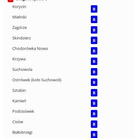
Korycin
B
Mielniki
B
Zagórze
B
Skindzierz
B
Chodorówka Nowa
B
Krzywa
B
Suchowola
B
Ostrówek (koło Suchowoli)
B
Sztabin
B
Kamień
B
Podcisówek
B
Cisów
B
Białobrzegi
B