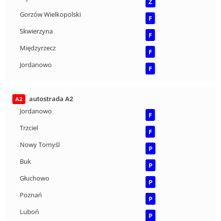
Z
Gorzów Wielkopolski
F
Skwierzyna
F
Międzyrzecz
F
Jordanowo
F
autostrada A2
A2
Jordanowo
F
Trzciel
F
Nowy Tomyśl
P
Buk
P
Głuchowo
P
Poznań
P
Luboń
P