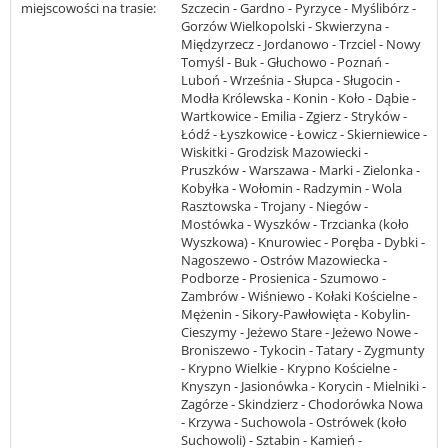
miejscowości na trasie:
Szczecin - Gardno - Pyrzyce - Myślibórz -
Gorzów Wielkopolski - Skwierzyna -
Międzyrzecz - Jordanowo - Trzciel - Nowy
Tomyśl - Buk - Głuchowo - Poznań -
Luboń - Września - Słupca - Sługocin -
Modła Królewska - Konin - Koło - Dąbie -
Wartkowice - Emilia - Zgierz - Stryków -
Łódź - Łyszkowice - Łowicz - Skierniewice -
Wiskitki - Grodzisk Mazowiecki -
Pruszków - Warszawa - Marki - Zielonka -
Kobyłka - Wołomin - Radzymin - Wola
Rasztowska - Trojany - Niegów -
Mostówka - Wyszków - Trzcianka (koło
Wyszkowa) - Knurowiec - Poręba - Dybki -
Nagoszewo - Ostrów Mazowiecka -
Podborze - Prosienica - Szumowo -
Zambrów - Wiśniewo - Kołaki Kościelne -
Mężenin - Sikory-Pawłowięta - Kobylin-
Cieszymy - Jeżewo Stare - Jeżewo Nowe -
Broniszewo - Tykocin - Tatary - Zygmunty
- Krypno Wielkie - Krypno Kościelne -
Knyszyn - Jasionówka - Korycin - Mielniki -
Zagórze - Skindzierz - Chodorówka Nowa
- Krzywa - Suchowola - Ostrówek (koło
Suchowoli) - Sztabin - Kamień -