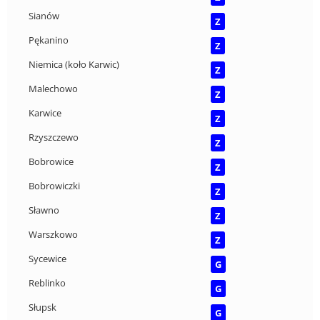
Sianów
Z
Pękanino
Z
Niemica (koło Karwic)
Z
Malechowo
Z
Karwice
Z
Rzyszczewo
Z
Bobrowice
Z
Bobrowiczki
Z
Sławno
Z
Warszkowo
Z
Sycewice
G
Reblinko
G
Słupsk
G