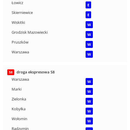
Łowicz
E
Skierniewice
E
Wiskitki
W
Grodzisk Mazowiecki
W
Pruszków
W
Warszawa
W
droga ekspresowa S8
S8
Warszawa
W
Marki
W
Zielonka
W
Kobyłka
W
Wołomin
W
Radzymin