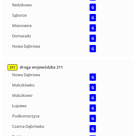
Redzikowo
G
Sąborze
G
Mianowice
G
Domaradz
G
Nowa Dąbrowa
G
droga wojewódzka 211
211
Nowa Dąbrowa
G
Malczkówko
G
Malczkowo
G
Łupawa
G
Podkomorzyce
G
Czarna Dąbrówka
G