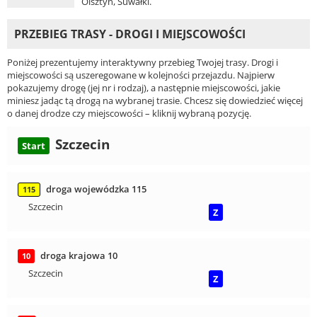
Olsztyn, Suwałki.
PRZEBIEG TRASY - DROGI I MIEJSCOWOŚCI
Poniżej prezentujemy interaktywny przebieg Twojej trasy. Drogi i
miejscowości są uszeregowane w kolejności przejazdu. Najpierw
pokazujemy drogę (jej nr i rodzaj), a następnie miejscowości, jakie
miniesz jadąc tą drogą na wybranej trasie. Chcesz się dowiedzieć więcej
o danej drodze czy miejscowości – kliknij wybraną pozycję.
Szczecin
Start
droga wojewódzka 115
115
Szczecin
Z
droga krajowa 10
10
Szczecin
Z