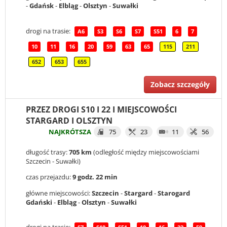
-
Gdańsk
-
Elbląg
-
Olsztyn
-
Suwałki
drogi na trasie:
A6
S3
S6
S7
S51
6
7
10
11
16
20
59
63
65
115
211
652
653
655
Zobacz szczegóły
PRZEZ DROGI S10 I 22 I MIEJSCOWOŚCI
STARGARD I OLSZTYN
NAJKRÓTSZA
75
23
11
56
długość trasy:
705 km
(odległość między miejscowościami
Szczecin - Suwałki)
czas przejazdu:
9 godz. 22 min
główne miejscowości:
Szczecin
-
Stargard
-
Starogard
Gdański
-
Elbląg
-
Olsztyn
-
Suwałki