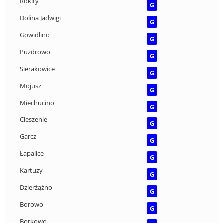
Rokity
G
Dolina Jadwigi
G
Gowidlino
G
Puzdrowo
G
Sierakowice
G
Mojusz
G
Miechucino
G
Cieszenie
G
Garcz
G
Łapalice
G
Kartuzy
G
Dzierżążno
G
Borowo
G
Borkowo