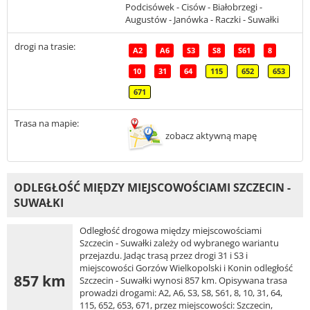
Podcisówek - Cisów - Białobrzegi -
Augustów - Janówka - Raczki - Suwałki
drogi na trasie:
A2
A6
S3
S8
S61
8
10
31
64
115
652
653
671
Trasa na mapie:
zobacz aktywną mapę
ODLEGŁOŚĆ MIĘDZY MIEJSCOWOŚCIAMI SZCZECIN -
SUWAŁKI
Odległość drogowa między miejscowościami
Szczecin - Suwałki zależy od wybranego wariantu
przejazdu. Jadąc trasą przez drogi 31 i S3 i
miejscowości Gorzów Wielkopolski i Konin odległość
857 km
Szczecin - Suwałki wynosi 857 km. Opisywana trasa
prowadzi drogami: A2, A6, S3, S8, S61, 8, 10, 31, 64,
115, 652, 653, 671, przez miejscowości: Szczecin,