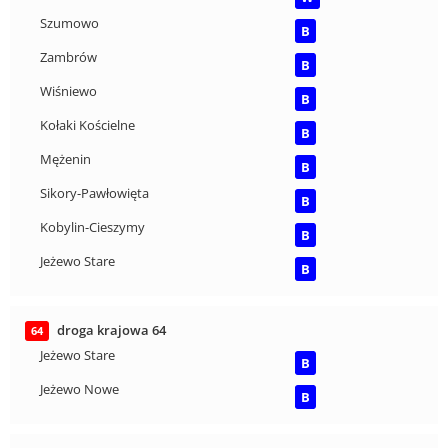
Szumowo
B
Zambrów
B
Wiśniewo
B
Kołaki Kościelne
B
Mężenin
B
Sikory-Pawłowięta
B
Kobylin-Cieszymy
B
Jeżewo Stare
B
droga krajowa 64
64
Jeżewo Stare
B
Jeżewo Nowe
B