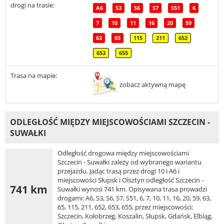
drogi na trasie:
A6
S3
S6
S7
S51
6
7
10
11
16
20
59
63
65
115
211
652
653
655
Trasa na mapie:
zobacz aktywną mapę
ODLEGŁOŚĆ MIĘDZY MIEJSCOWOŚCIAMI SZCZECIN -
SUWAŁKI
Odległość drogowa między miejscowościami
Szczecin - Suwałki zależy od wybranego wariantu
przejazdu. Jadąc trasą przez drogi 10 i A6 i
miejscowości Słupsk i Olsztyn odległość Szczecin -
741 km
Suwałki wynosi 741 km. Opisywana trasa prowadzi
drogami: A6, S3, S6, S7, S51, 6, 7, 10, 11, 16, 20, 59, 63,
65, 115, 211, 652, 653, 655, przez miejscowości:
Szczecin, Kołobrzeg, Koszalin, Słupsk, Gdańsk, Elbląg,