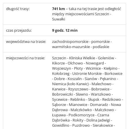
długość trasy:
741 km
– taka na tej trasie jest odległość
między miejscowościami Szczecin -
Suwałki
czas przejazdu:
9 godz. 12 min
województwa na trasie:
zachodniopomorskie - pomorskie -
warmińsko-mazurskie - podlaskie
miejscowości na trasie:
Szczecin - Kliniska Wielkie - Goleniów -
Kikorze - Olchowo - Nowogard -
Wojcieszyn - Płoty - Wicimice - Kiełpino -
Kołobrzeg - Ustronie Morskie - Borkowice
- Dobre - Koszalin - Sianów - Pękanino -
Niemica (koło Karwic) - Malechowo -
Karwice - Rzyszczewo - Bobrowice -
Bobrowiczki - Sławno - Warszkowo -
Sycewice - Reblinko - Słupsk - Redzikowo -
Sąborze - Mianowice - Domaradz - Nowa
Dąbrowa - Malczkówko - Malczkowo -
Łupawa - Podkomorzyce - Czarna
Dąbrówka - Rokity - Dolina Jadwigi -
Gowidlino - Puzdrowo - Sierakowice -