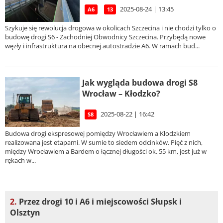
2025-08-24 | 13:45
A6
13
Szykuje się rewolucja drogowa w okolicach Szczecina i nie chodzi tylko o
budowę drogi S6 - Zachodniej Obwodnicy Szczecina. Przybędą nowe
węzły i infrastruktura na obecnej autostradzie A6. W ramach bud...
Jak wygląda budowa drogi S8
Wrocław – Kłodzko?
2025-08-22 | 16:42
S8
Budowa drogi ekspresowej pomiędzy Wrocławiem a Kłodzkiem
realizowana jest etapami. W sumie to siedem odcinków. Pięć z nich,
między Wrocławiem a Bardem o łącznej długości ok. 55 km, jest już w
rękach w...
2.
Przez drogi 10 i A6 i miejscowości Słupsk i
Olsztyn