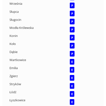
Września
P
Słupca
P
Sługocin
P
Modła Królewska
P
Konin
P
Koło
P
Dąbie
P
Wartkowice
E
Emilia
E
Zgierz
E
Stryków
E
Łódź
E
Łyszkowice
E