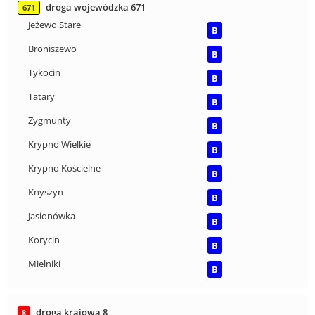
droga wojewódzka 671
671
Jeżewo Stare
B
Broniszewo
B
Tykocin
B
Tatary
B
Zygmunty
B
Krypno Wielkie
B
Krypno Kościelne
B
Knyszyn
B
Jasionówka
B
Korycin
B
Mielniki
B
droga krajowa 8
8