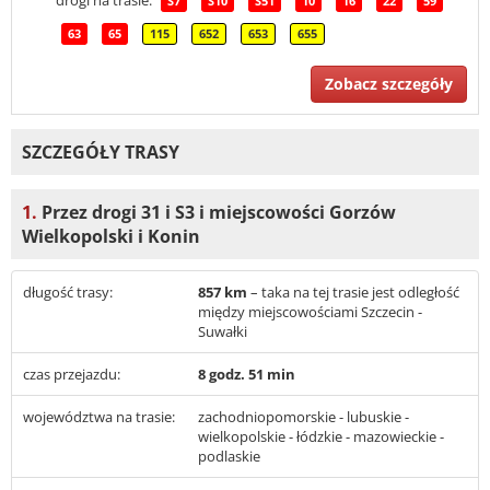
drogi na trasie:
S7
S10
S51
10
16
22
59
63
65
115
652
653
655
Zobacz szczegóły
SZCZEGÓŁY TRASY
1.
Przez drogi 31 i S3 i miejscowości Gorzów
Wielkopolski i Konin
długość trasy:
857 km
– taka na tej trasie jest odległość
między miejscowościami Szczecin -
Suwałki
czas przejazdu:
8 godz. 51 min
województwa na trasie:
zachodniopomorskie - lubuskie -
wielkopolskie - łódzkie - mazowieckie -
podlaskie