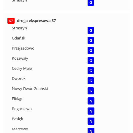
Straszyn
G
droga ekspresowa S7
S7
Straszyn
G
Gdańsk
G
Przejazdowo
G
Koszwały
G
Cedry Małe
G
Dworek
G
Nowy Dwór Gdański
G
Elbląg
N
Bogaczewo
N
Pasłęk
N
Marzewo
N