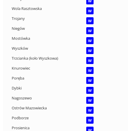
W
Wola Rasztowska
W
Trojany
W
Niegów
W
Mostówka
W
Wyszków
W
Trzcianka (koło Wyszkowa)
W
Knurowiec
W
Poręba
W
Dybki
W
Nagoszewo
W
Ostrów Mazowiecka
W
Podborze
W
Prosienica
W