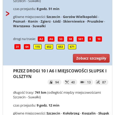
Szczecin - Suwałki)
czas przejazdu:
8 godz. 51 min
główne miejscowości:
Szczecin
-
Gorzów Wielkopolski
-
Poznań
-
Konin
-
Zgierz
-
Łódź
-
Skierniewice
-
Pruszków
-
Warszawa
-
Suwałki
drogi na trasie:
A2
A6
S3
S8
S61
8
10
31
64
115
652
653
671
Zobacz szczegóły
PRZEZ DROGI 10 I A6 I MIEJSCOWOŚCI SŁUPSK I
OLSZTYN
94
40
13
87
długość trasy:
741 km
(odległość między miejscowościami
Szczecin - Suwałki)
czas przejazdu:
9 godz. 12 min
główne miejscowości:
Szczecin
-
Kołobrzeg
-
Koszalin
-
Słupsk