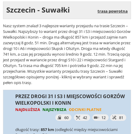
Szczecin - Suwałki
trasa powrotna
Nasz system znalazł 3 najlepsze warianty przejazdu na trasie Szczecin –
Suwałki. Najszybszy to wariant przez drogi 31 i S3 i miejscowości Gorzów
Wielkopolski i Konin – droga ma długość 857 km i przejazd zajmie nam
zazwyczaj 8 godz. 51 min. Drugą alternatywą jest trasa w wariancie przez
drogi 10 i A6 i miejscowości Słupsk i Olsztyn. Droga ma wtedy długość
741 km, a czas jej przejazdu wynosi średnio 9 godz. 12 min. Trzecią opcją
jest przejazd w wariancie przez drogi S10 i 22 i miejscowości Stargard i
Olsztyn. Ta trasa ma długość 705 km i potrzeba 9 godz. 22 min na jej
przejechanie. Wszystkie warianty przejazdu trasy Szczecin – Suwałki
szczegółowo opisujemy poniżej - kliknij w wybrany wariant i sprawdź
pełen opis trasy.
PRZEZ DROGI 31 I S3 I MIEJSCOWOŚCI GORZÓW
WIELKOPOLSKI I KONIN
NAJDŁUŻSZA
NAJSZYBSZA
ODCINKI PŁATNE
60
42
12
81
długość trasy:
857 km
(odległość między miejscowościami