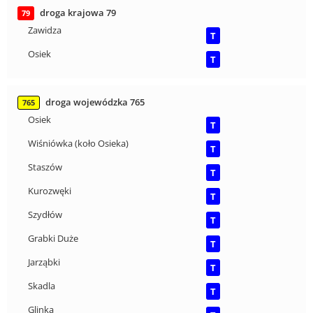
droga krajowa 79
79
Zawidza
T
Osiek
T
droga wojewódzka 765
765
Osiek
T
Wiśniówka (koło Osieka)
T
Staszów
T
Kurozwęki
T
Szydłów
T
Grabki Duże
T
Jarząbki
T
Skadla
T
Glinka