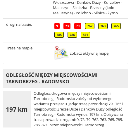
Włoszczowa - Danków Duży - Kurzelów -
Maluszyn - Silniczka - Brzeziny (koło
Maluszyna) - Polichno - Silnica - Żytno
drogi na trasie:
9
73
79
762
763
765
785
786
871
Trasa na mapie:
zobacz aktywną mapę
ODLEGŁOŚĆ MIĘDZY MIEJSCOWOŚCIAMI
TARNOBRZEG - RADOMSKO
Odległość drogowa między miejscowościami
Tarnobrzeg - Radomsko zależy od wybranego
wariantu przejazdu. Jadąc trasą przez drogi 79 i 765 i
197 km
miejscowości Zrecze Duże i Danków Duży odległość
Tarnobrzeg - Radomsko wynosi 197 km. Opisywana
trasa prowadzi drogami: 9, 73, 79, 762, 763, 765, 785,
786, 871, przez miejscowości: Tarnobrzeg.