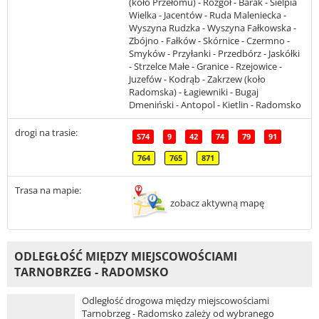
(koło Przełomu) - Rozgół - Barak - Sielpia
Wielka - Jacentów - Ruda Maleniecka -
Wyszyna Rudzka - Wyszyna Fałkowska -
Zbójno - Fałków - Skórnice - Czermno -
Smyków - Przyłanki - Przedbórz - Jaskółki
- Strzelce Małe - Granice - Rzejowice -
Juzefów - Kodrąb - Zakrzew (koło
Radomska) - Łagiewniki - Bugaj
Dmeniński - Antopol - Kietlin - Radomsko
drogi na trasie:
S74
9
42
74
79
91
764
765
871
Trasa na mapie:
zobacz aktywną mapę
ODLEGŁOŚĆ MIĘDZY MIEJSCOWOŚCIAMI
TARNOBRZEG - RADOMSKO
Odległość drogowa między miejscowościami
Tarnobrzeg - Radomsko zależy od wybranego