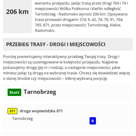
wariantu przejazdu. Jadąc trasą przez drogi 764 i 74 i
miejscowości Wólka Pokłonna i Kietlin odległość
206 km
Tarnobrzeg - Radomsko wynosi 206 km. Opisywana
trasa prowadzi drogami: S74, 9, 42, 74, 79, 91, 764,
765, 871, przez miejscowości: Tarnobrzeg, Kielce,
Radomsko.
PRZEBIEG TRASY - DROGI I MIEJSCOWOŚCI
Poniżej prezentujemy interaktywny przebieg Twojej trasy. Drogi i
miejscowości są uszeregowane w kolejności przejazdu. Najpierw
pokazujemy drogę (jej nr i rodzaj), a następnie miejscowości, jakie
miniesz jadąc tą drogą na wybranej trasie. Chcesz się dowiedzieć więcej
o danej drodze czy miejscowości – kliknij wybraną pozycję.
Tarnobrzeg
Start
droga wojewódzka 871
871
Tarnobrzeg
R