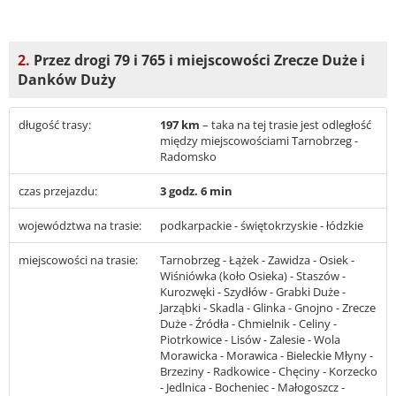
2.
Przez drogi 79 i 765 i miejscowości Zrecze Duże i
Danków Duży
długość trasy:
197 km
– taka na tej trasie jest odległość
między miejscowościami Tarnobrzeg -
Radomsko
czas przejazdu:
3 godz. 6 min
województwa na trasie:
podkarpackie - świętokrzyskie - łódzkie
miejscowości na trasie:
Tarnobrzeg - Łążek - Zawidza - Osiek -
Wiśniówka (koło Osieka) - Staszów -
Kurozwęki - Szydłów - Grabki Duże -
Jarząbki - Skadla - Glinka - Gnojno - Zrecze
Duże - Źródła - Chmielnik - Celiny -
Piotrkowice - Lisów - Zalesie - Wola
Morawicka - Morawica - Bieleckie Młyny -
Brzeziny - Radkowice - Chęciny - Korzecko
- Jedlnica - Bocheniec - Małogoszcz -