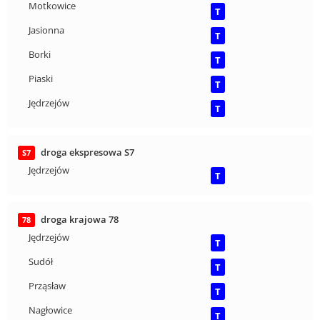
Motkowice
T
Jasionna
T
Borki
T
Piaski
T
Jędrzejów
T
droga ekspresowa S7
S7
Jędrzejów
T
droga krajowa 78
78
Jędrzejów
T
Sudół
T
Prząsław
T
Nagłowice
T