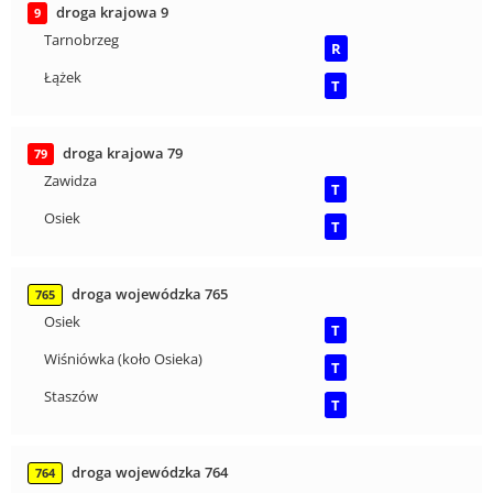
droga krajowa 9
9
Tarnobrzeg
R
Łążek
T
droga krajowa 79
79
Zawidza
T
Osiek
T
droga wojewódzka 765
765
Osiek
T
Wiśniówka (koło Osieka)
T
Staszów
T
droga wojewódzka 764
764