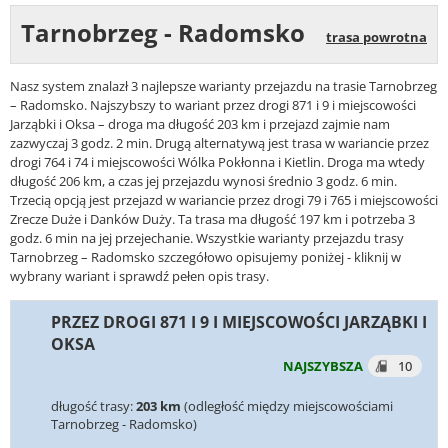
Tarnobrzeg - Radomsko
trasa powrotna
Nasz system znalazł 3 najlepsze warianty przejazdu na trasie Tarnobrzeg
– Radomsko. Najszybszy to wariant przez drogi 871 i 9 i miejscowości
Jarząbki i Oksa – droga ma długość 203 km i przejazd zajmie nam
zazwyczaj 3 godz. 2 min. Drugą alternatywą jest trasa w wariancie przez
drogi 764 i 74 i miejscowości Wólka Pokłonna i Kietlin. Droga ma wtedy
długość 206 km, a czas jej przejazdu wynosi średnio 3 godz. 6 min.
Trzecią opcją jest przejazd w wariancie przez drogi 79 i 765 i miejscowości
Zrecze Duże i Danków Duży. Ta trasa ma długość 197 km i potrzeba 3
godz. 6 min na jej przejechanie. Wszystkie warianty przejazdu trasy
Tarnobrzeg – Radomsko szczegółowo opisujemy poniżej - kliknij w
wybrany wariant i sprawdź pełen opis trasy.
PRZEZ DROGI 871 I 9 I MIEJSCOWOŚCI JARZĄBKI I
OKSA
NAJSZYBSZA
10
długość trasy:
203 km
(odległość między miejscowościami
Tarnobrzeg - Radomsko)