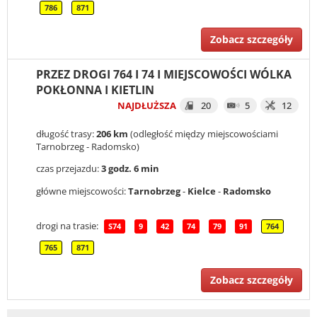
786
871
Zobacz szczegóły
PRZEZ DROGI 764 I 74 I MIEJSCOWOŚCI WÓLKA
POKŁONNA I KIETLIN
NAJDŁUŻSZA
20
5
12
długość trasy:
206 km
(odległość między miejscowościami
Tarnobrzeg - Radomsko)
czas przejazdu:
3 godz. 6 min
główne miejscowości:
Tarnobrzeg
-
Kielce
-
Radomsko
drogi na trasie:
S74
9
42
74
79
91
764
765
871
Zobacz szczegóły