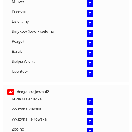
Mniów
T
Przełom
T
Lisie Jamy
T
Smyków (koło Przełomu)
T
Rozgół
T
Barak
T
Sielpia Wielka
T
Jacentów
T
droga krajowa 42
42
Ruda Maleniecka
T
Wyszyna Rudzka
T
Wyszyna Fałkowska
T
Zbójno
T