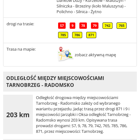
Danków Duży - Kurzelów - Maluszyn -
Silniczka - Brzeziny (koło Maluszyna) -
Polichno - Silnica - Żytno
drogi na trasie:
S7
9
78
79
742
765
785
786
871
Trasa na mapie:
zobacz aktywną mapę
ODLEGŁOŚĆ MIĘDZY MIEJSCOWOŚCIAMI
TARNOBRZEG - RADOMSKO
Odległość drogowa między miejscowościami
Tarnobrzeg - Radomsko zależy od wybranego
wariantu przejazdu. Jadąc trasą przez drogi 871 i 9 i
203 km
miejscowości Jarząbki i Oksa odległość Tarnobrzeg -
Radomsko wynosi 203 km. Opisywana trasa
prowadzi drogami: S7, 9, 78, 79, 742, 765, 785, 786,
871, przez miejscowości: Tarnobrzeg.