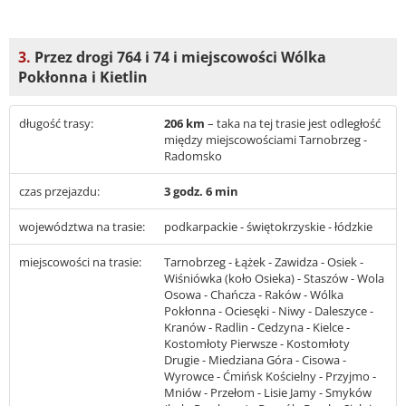
3.
Przez drogi 764 i 74 i miejscowości Wólka
Pokłonna i Kietlin
długość trasy:
206 km
– taka na tej trasie jest odległość
między miejscowościami Tarnobrzeg -
Radomsko
czas przejazdu:
3 godz. 6 min
województwa na trasie:
podkarpackie - świętokrzyskie - łódzkie
miejscowości na trasie:
Tarnobrzeg - Łążek - Zawidza - Osiek -
Wiśniówka (koło Osieka) - Staszów - Wola
Osowa - Chańcza - Raków - Wólka
Pokłonna - Ociesęki - Niwy - Daleszyce -
Kranów - Radlin - Cedzyna - Kielce -
Kostomłoty Pierwsze - Kostomłoty
Drugie - Miedziana Góra - Cisowa -
Wyrowce - Ćmińsk Kościelny - Przyjmo -
Mniów - Przełom - Lisie Jamy - Smyków