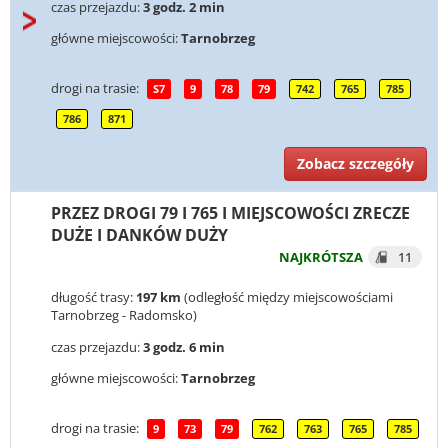
czas przejazdu:
3 godz. 2 min
główne miejscowości:
Tarnobrzeg
drogi na trasie:
S7
9
78
79
742
765
785
786
871
Zobacz szczegóły
PRZEZ DROGI 79 I 765 I MIEJSCOWOŚCI ZRECZE
DUŻE I DANKÓW DUŻY
NAJKRÓTSZA
11
długość trasy:
197 km
(odległość między miejscowościami
Tarnobrzeg - Radomsko)
czas przejazdu:
3 godz. 6 min
główne miejscowości:
Tarnobrzeg
drogi na trasie:
9
73
79
762
763
765
785