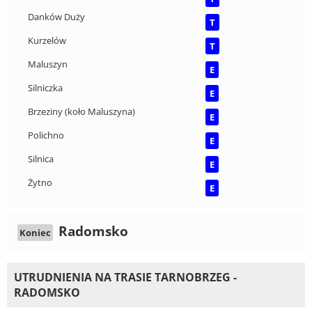
Danków Duży
T
Kurzelów
T
Maluszyn
E
Silniczka
E
Brzeziny (koło Maluszyna)
E
Polichno
E
Silnica
E
Żytno
E
Radomsko
Koniec
UTRUDNIENIA NA TRASIE TARNOBRZEG -
RADOMSKO