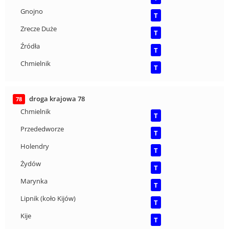
Gnojno
T
Zrecze Duże
T
Źródła
T
Chmielnik
T
droga krajowa 78
78
Chmielnik
T
Przededworze
T
Holendry
T
Żydów
T
Marynka
T
Lipnik (koło Kijów)
T
Kije
T