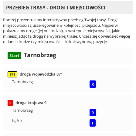
PRZEBIEG TRASY - DROGI I MIEJSCOWOŚCI
Poniżej prezentujemy interaktywny przebieg Twojej trasy. Drogi i
miejscowości są uszeregowane w kolejności przejazdu. Najpierw
pokazujemy drogę (jej nr i rodzaj), a następnie miejscowości, jakie
miniesz jadąc tą drogą na wybranej trasie. Chcesz się dowiedzieć więcej
o danej drodze czy miejscowości – kliknij wybraną pozycję.
Tarnobrzeg
Start
droga wojewódzka 871
871
Tarnobrzeg
R
droga krajowa 9
9
Tarnobrzeg
R
Łążek
T