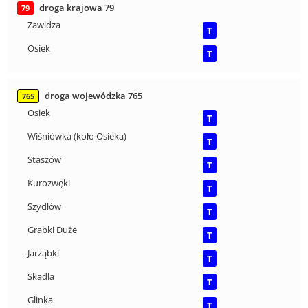
droga krajowa 79
79
Zawidza
T
Osiek
T
droga wojewódzka 765
765
Osiek
T
Wiśniówka (koło Osieka)
T
Staszów
T
Kurozwęki
T
Szydłów
T
Grabki Duże
T
Jarząbki
T
Skadla
T
Glinka
T