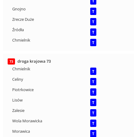
T
Gnojno
T
Zrecze Duże
T
Źródła
T
Chmielnik
T
droga krajowa 73
73
Chmielnik
T
Celiny
T
Piotrkowice
T
Lisów
T
Zalesie
T
Wola Morawicka
T
Morawica
T