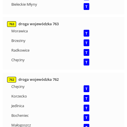
Bieleckie Młyny
T
droga wojewódzka 763
763
Morawica
T
Brzeziny
T
Radkowice
T
Chęciny
T
droga wojewódzka 762
762
Chęciny
T
Korzecko
T
Jedlnica
T
Bocheniec
T
Małogoszcz