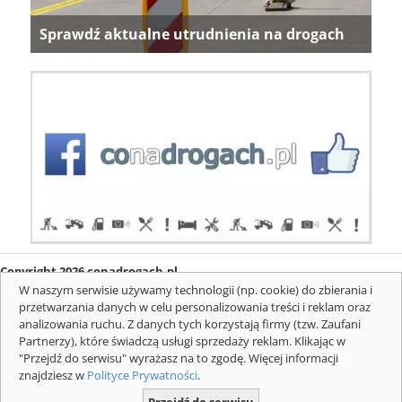
Sprawdź aktualne utrudnienia na drogach
Copyright 2026 conadrogach.pl
O firmie
Redakcja
Regulamin
Informacje o cookies
W naszym serwisie używamy technologii (np. cookie) do zbierania i
Mapa serwisu
Komunikaty
przetwarzania danych w celu personalizowania treści i reklam oraz
analizowania ruchu. Z danych tych korzystają firmy (tzw. Zaufani
Partnerzy), które świadczą usługi sprzedaży reklam. Klikając w
"Przejdź do serwisu" wyrażasz na to zgodę. Więcej informacji
znajdziesz w
Polityce Prywatności
.