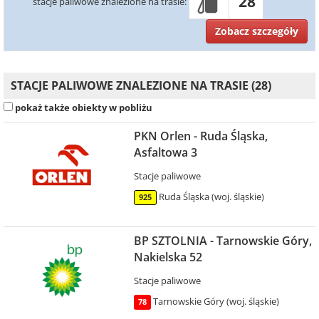
28
stacje paliwowe znalezione na trasie:
Zobacz szczegóły
STACJE PALIWOWE ZNALEZIONE NA TRASIE (28)
pokaż także obiekty w pobliżu
PKN Orlen - Ruda Śląska,
Asfaltowa 3
Stacje paliwowe
Ruda Śląska (woj. śląskie)
925
BP SZTOLNIA - Tarnowskie Góry,
Nakielska 52
Stacje paliwowe
Tarnowskie Góry (woj. śląskie)
78