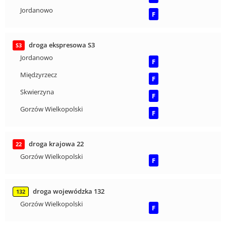
Jordanowo
F
droga ekspresowa S3
S3
Jordanowo
F
Międzyrzecz
F
Skwierzyna
F
Gorzów Wielkopolski
F
droga krajowa 22
22
Gorzów Wielkopolski
F
droga wojewódzka 132
132
Gorzów Wielkopolski
F