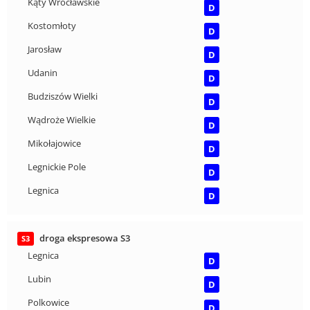
Kąty Wrocławskie
D
Kostomłoty
D
Jarosław
D
Udanin
D
Budziszów Wielki
D
Wądroże Wielkie
D
Mikołajowice
D
Legnickie Pole
D
Legnica
D
droga ekspresowa S3
S3
Legnica
D
Lubin
D
Polkowice
D