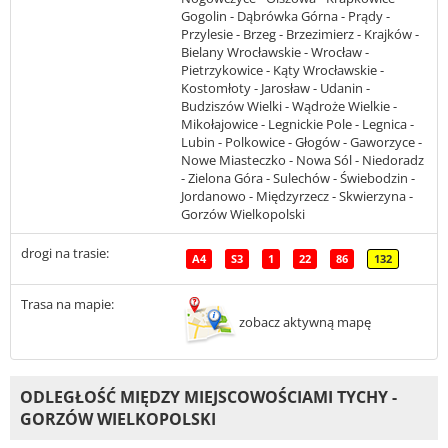
Gogolin - Dąbrówka Górna - Prądy -
Przylesie - Brzeg - Brzezimierz - Krajków -
Bielany Wrocławskie - Wrocław -
Pietrzykowice - Kąty Wrocławskie -
Kostomłoty - Jarosław - Udanin -
Budziszów Wielki - Wądroże Wielkie -
Mikołajowice - Legnickie Pole - Legnica -
Lubin - Polkowice - Głogów - Gaworzyce -
Nowe Miasteczko - Nowa Sól - Niedoradz
- Zielona Góra - Sulechów - Świebodzin -
Jordanowo - Międzyrzecz - Skwierzyna -
Gorzów Wielkopolski
drogi na trasie:
A4
S3
1
22
86
132
Trasa na mapie:
zobacz aktywną mapę
ODLEGŁOŚĆ MIĘDZY MIEJSCOWOŚCIAMI TYCHY -
GORZÓW WIELKOPOLSKI