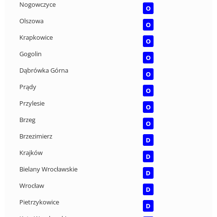
Nogowczyce
O
Olszowa
O
Krapkowice
O
Gogolin
O
Dąbrówka Górna
O
Prądy
O
Przylesie
O
Brzeg
O
Brzezimierz
D
Krajków
D
Bielany Wrocławskie
D
Wrocław
D
Pietrzykowice
D