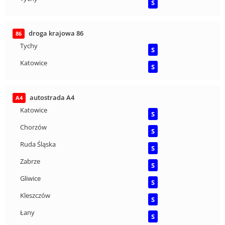
S
droga krajowa 86
86
Tychy
S
Katowice
S
autostrada A4
A4
Katowice
S
Chorzów
S
Ruda Śląska
S
Zabrze
S
Gliwice
S
Kleszczów
S
Łany
S