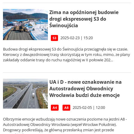
Zima na opóźnionej budowie
drogi ekspresowej S3 do
Świnoujścia
2025-02-23 | 15:20
S3
Budowa drogi ekspresowej S3 do Świnoujścia przeciągnęła się w czasie.
Kierowcy z dwujezdniowej trasy skorzystają w tym roku, mimo, ze plany
zakładały oddanie trasy do ruchu najpóźniej w II połowie 202...
UA i D - nowe oznakowanie na
Autostradowej Obwodnicy
Wrocławia budzi duże emocje
2025-02-05 | 12:00
A4
A8
Olbrzymie emocje wzbudzają nowe oznaczenia poziome na jezdni A8 -
Autostradowej Obwodnicy Wrocławia (węzeł Wrocław Południe).
Drogowcy podkreślają, że główną przesłanką zmian jest przede