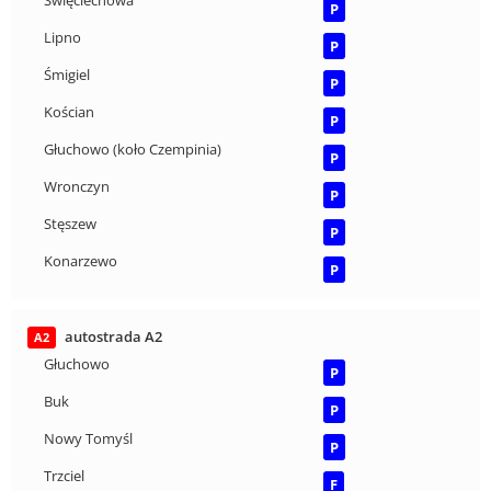
Święciechowa
P
Lipno
P
Śmigiel
P
Kościan
P
Głuchowo (koło Czempinia)
P
Wronczyn
P
Stęszew
P
Konarzewo
P
autostrada A2
A2
Głuchowo
P
Buk
P
Nowy Tomyśl
P
Trzciel
F