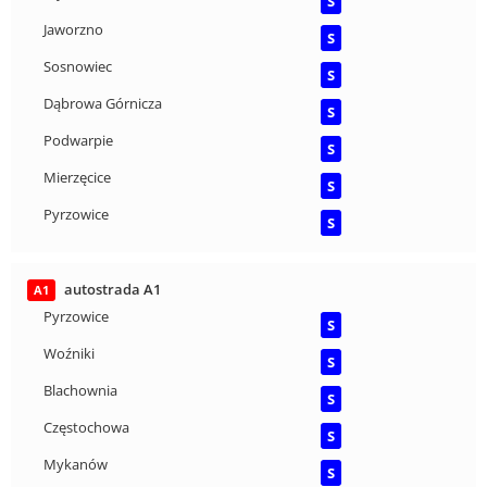
S
Jaworzno
S
Sosnowiec
S
Dąbrowa Górnicza
S
Podwarpie
S
Mierzęcice
S
Pyrzowice
S
autostrada A1
A1
Pyrzowice
S
Woźniki
S
Blachownia
S
Częstochowa
S
Mykanów
S