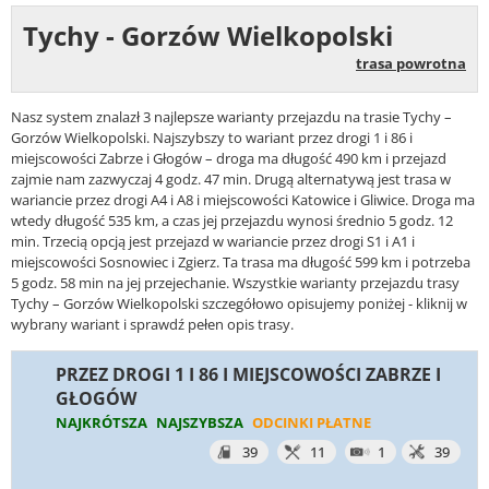
Tychy - Gorzów Wielkopolski
trasa powrotna
Nasz system znalazł 3 najlepsze warianty przejazdu na trasie Tychy –
Gorzów Wielkopolski. Najszybszy to wariant przez drogi 1 i 86 i
miejscowości Zabrze i Głogów – droga ma długość 490 km i przejazd
zajmie nam zazwyczaj 4 godz. 47 min. Drugą alternatywą jest trasa w
wariancie przez drogi A4 i A8 i miejscowości Katowice i Gliwice. Droga ma
wtedy długość 535 km, a czas jej przejazdu wynosi średnio 5 godz. 12
min. Trzecią opcją jest przejazd w wariancie przez drogi S1 i A1 i
miejscowości Sosnowiec i Zgierz. Ta trasa ma długość 599 km i potrzeba
5 godz. 58 min na jej przejechanie. Wszystkie warianty przejazdu trasy
Tychy – Gorzów Wielkopolski szczegółowo opisujemy poniżej - kliknij w
wybrany wariant i sprawdź pełen opis trasy.
PRZEZ DROGI 1 I 86 I MIEJSCOWOŚCI ZABRZE I
GŁOGÓW
NAJKRÓTSZA
NAJSZYBSZA
ODCINKI PŁATNE
39
11
1
39