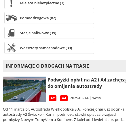
Miejsca niebezpieczne (3)
Pomoc drogowa (82)
Stacje paliwowe (39)
Warsztaty samochodowe (39)
INFORMACJE O DROGACH NA TRASIE
Podwyżki opłat na A2 i A4 zachęcą
do omijania autostrady
2025-03-14 | 14:19
A2
A4
Od 11 marca br. Autostrada Wielkopolska S.A., koncesjonariusz odcinka
autostrady A2 Świecko – Konin, podniosła stawki opłat za przejazd
pomiędzy Nowym Tomyślem a Koninem. Z kolei od 1 kwietnia br. pod...