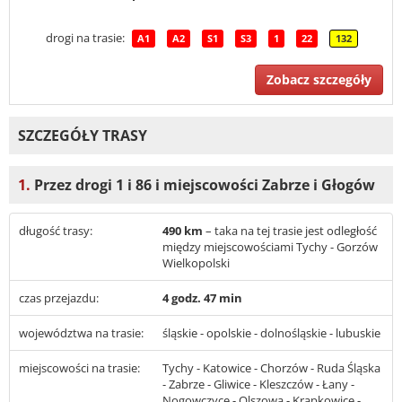
drogi na trasie:
A1
A2
S1
S3
1
22
132
Zobacz szczegóły
SZCZEGÓŁY TRASY
1.
Przez drogi 1 i 86 i miejscowości Zabrze i Głogów
długość trasy:
490 km
– taka na tej trasie jest odległość
między miejscowościami Tychy - Gorzów
Wielkopolski
czas przejazdu:
4 godz. 47 min
województwa na trasie:
śląskie - opolskie - dolnośląskie - lubuskie
miejscowości na trasie:
Tychy - Katowice - Chorzów - Ruda Śląska
- Zabrze - Gliwice - Kleszczów - Łany -
Nogowczyce - Olszowa - Krapkowice -