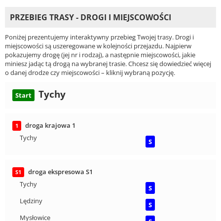
PRZEBIEG TRASY - DROGI I MIEJSCOWOŚCI
Poniżej prezentujemy interaktywny przebieg Twojej trasy. Drogi i
miejscowości są uszeregowane w kolejności przejazdu. Najpierw
pokazujemy drogę (jej nr i rodzaj), a następnie miejscowości, jakie
miniesz jadąc tą drogą na wybranej trasie. Chcesz się dowiedzieć więcej
o danej drodze czy miejscowości – kliknij wybraną pozycję.
Tychy
Start
droga krajowa 1
1
Tychy
S
droga ekspresowa S1
S1
Tychy
S
Lędziny
S
Mysłowice