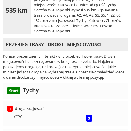
miejscowości Katowice i Gliwice odległość Tychy -
535 km
Gorzów Wielkopolski wynosi 535 km. Opisywana
trasa prowadzi drogami: A2, A4, A8, S3, S5, 1, 22, 86,
132, przez miejscowości: Tychy, Katowice, Chorzów,
Ruda Śląska, Zabrze, Gliwice, Wrocław, Leszno,
Gorzów Wielkopolski.
PRZEBIEG TRASY - DROGI I MIEJSCOWOŚCI
Poniżej prezentujemy interaktywny przebieg Twojej trasy. Drogi i
miejscowości są uszeregowane w kolejności przejazdu. Najpierw
pokazujemy drogę (jej nr i rodzaj), a następnie miejscowości, jakie
miniesz jadąc tą drogą na wybranej trasie. Chcesz się dowiedzieć więcej
o danej drodze czy miejscowości – kliknij wybraną pozycję.
Tychy
Start
droga krajowa 1
1
Tychy
S