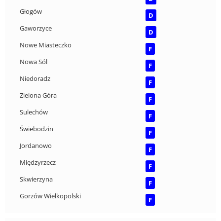
Głogów
D
Gaworzyce
D
Nowe Miasteczko
F
Nowa Sól
F
Niedoradz
F
Zielona Góra
F
Sulechów
F
Świebodzin
F
Jordanowo
F
Międzyrzecz
F
Skwierzyna
F
Gorzów Wielkopolski
F