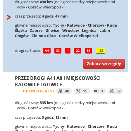
długość trasy:
490 km
(odległość między miejscowościami
Tychy - Gorzów Wielkopolski)
czas przejazdu:
4 godz. 47 min
główne miejscowości:
Tychy
-
Katowice
-
Chorzów
-
Ruda
Śląska
-
Zabrze
-
Gliwice
-
Wrocław
-
Legnica
-
Lubin
-
Głogów
-
Zielona Góra
-
Gorzów Wielkopolski
drogi na trasie:
A4
S3
1
22
86
132
Zobacz szczegóły
PRZEZ DROGI A4 I A8 I MIEJSCOWOŚCI
KATOWICE I GLIWICE
ODCINKI PŁATNE
40
15
1
39
długość trasy:
535 km
(odległość między miejscowościami
Tychy - Gorzów Wielkopolski)
czas przejazdu:
5 godz. 12 min
główne miejscowości:
Tychy
-
Katowice
-
Chorzów
-
Ruda