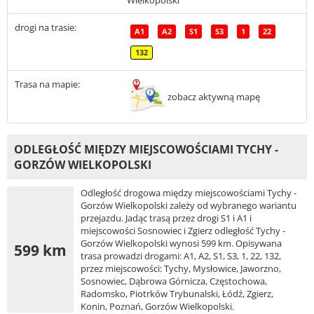
Wielkopolski
drogi na trasie:
A1
A2
S1
S3
1
22
132
Trasa na mapie:
zobacz aktywną mapę
ODLEGŁOŚĆ MIĘDZY MIEJSCOWOŚCIAMI TYCHY -
GORZÓW WIELKOPOLSKI
Odległość drogowa między miejscowościami Tychy -
Gorzów Wielkopolski zależy od wybranego wariantu
przejazdu. Jadąc trasą przez drogi S1 i A1 i
miejscowości Sosnowiec i Zgierz odległość Tychy -
Gorzów Wielkopolski wynosi 599 km. Opisywana
599 km
trasa prowadzi drogami: A1, A2, S1, S3, 1, 22, 132,
przez miejscowości: Tychy, Mysłowice, Jaworzno,
Sosnowiec, Dąbrowa Górnicza, Częstochowa,
Radomsko, Piotrków Trybunalski, Łódź, Zgierz,
Konin, Poznań, Gorzów Wielkopolski.