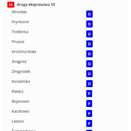
droga ekspresowa S5
S5
Wrocław
D
Kryniczno
D
Trzebnica
D
Prusice
D
Krościna Mała
D
Żmigród
D
Żmigródek
D
Korzeńsko
D
Rawicz
P
Bojanowo
P
Kaczkowo
P
Leszno
P