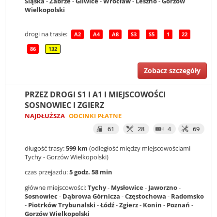
Śląska
-
Zabrze
-
Gliwice
-
Wrocław
-
Leszno
-
Gorzów
Wielkopolski
drogi na trasie:
A2
A4
A8
S3
S5
1
22
86
132
Zobacz szczegóły
PRZEZ DROGI S1 I A1 I MIEJSCOWOŚCI
SOSNOWIEC I ZGIERZ
NAJDŁUŻSZA
ODCINKI PŁATNE
61
28
4
69
długość trasy:
599 km
(odległość między miejscowościami
Tychy - Gorzów Wielkopolski)
czas przejazdu:
5 godz. 58 min
główne miejscowości:
Tychy
-
Mysłowice
-
Jaworzno
-
Sosnowiec
-
Dąbrowa Górnicza
-
Częstochowa
-
Radomsko
-
Piotrków Trybunalski
-
Łódź
-
Zgierz
-
Konin
-
Poznań
-
Gorzów Wielkopolski