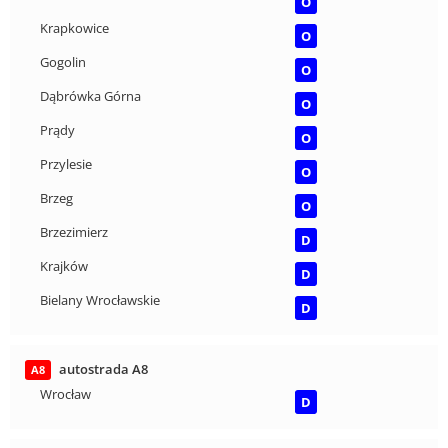
O
Krapkowice
O
Gogolin
O
Dąbrówka Górna
O
Prądy
O
Przylesie
O
Brzeg
O
Brzezimierz
D
Krajków
D
Bielany Wrocławskie
D
autostrada A8
A8
Wrocław
D