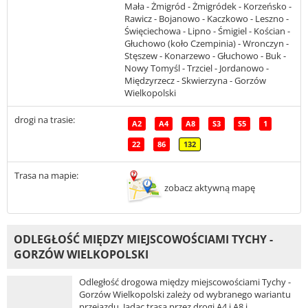
Mała - Żmigród - Żmigródek - Korzeńsko -
Rawicz - Bojanowo - Kaczkowo - Leszno -
Święciechowa - Lipno - Śmigiel - Kościan -
Głuchowo (koło Czempinia) - Wronczyn -
Stęszew - Konarzewo - Głuchowo - Buk -
Nowy Tomyśl - Trzciel - Jordanowo -
Międzyrzecz - Skwierzyna - Gorzów
Wielkopolski
drogi na trasie:
A2
A4
A8
S3
S5
1
22
86
132
Trasa na mapie:
zobacz aktywną mapę
ODLEGŁOŚĆ MIĘDZY MIEJSCOWOŚCIAMI TYCHY -
GORZÓW WIELKOPOLSKI
Odległość drogowa między miejscowościami Tychy -
Gorzów Wielkopolski zależy od wybranego wariantu
przejazdu. Jadąc trasą przez drogi A4 i A8 i