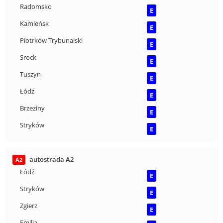
Radomsko
E
Kamieńsk
E
Piotrków Trybunalski
E
Srock
E
Tuszyn
E
Łódź
E
Brzeziny
E
Stryków
E
autostrada A2
A2
Łódź
E
Stryków
E
Zgierz
E
Emilia