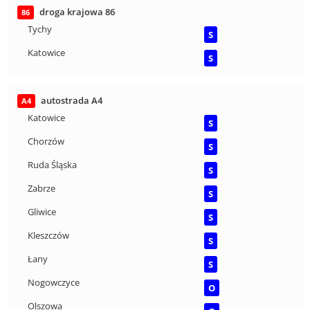
droga krajowa 86
86
Tychy
S
Katowice
S
autostrada A4
A4
Katowice
S
Chorzów
S
Ruda Śląska
S
Zabrze
S
Gliwice
S
Kleszczów
S
Łany
S
Nogowczyce
O
Olszowa