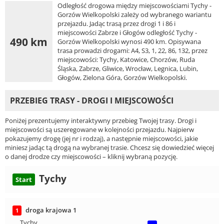
Odległość drogowa między miejscowościami Tychy -
Gorzów Wielkopolski zależy od wybranego wariantu
przejazdu. Jadąc trasą przez drogi 1 i 86 i
miejscowości Zabrze i Głogów odległość Tychy -
490 km
Gorzów Wielkopolski wynosi 490 km. Opisywana
trasa prowadzi drogami: A4, S3, 1, 22, 86, 132, przez
miejscowości: Tychy, Katowice, Chorzów, Ruda
Śląska, Zabrze, Gliwice, Wrocław, Legnica, Lubin,
Głogów, Zielona Góra, Gorzów Wielkopolski.
PRZEBIEG TRASY - DROGI I MIEJSCOWOŚCI
Poniżej prezentujemy interaktywny przebieg Twojej trasy. Drogi i
miejscowości są uszeregowane w kolejności przejazdu. Najpierw
pokazujemy drogę (jej nr i rodzaj), a następnie miejscowości, jakie
miniesz jadąc tą drogą na wybranej trasie. Chcesz się dowiedzieć więcej
o danej drodze czy miejscowości – kliknij wybraną pozycję.
Tychy
Start
droga krajowa 1
1
Tychy