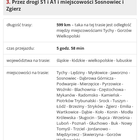
3.
Przez drogi S1 i A1 i miejscowości Sosnowiec i
Zgierz
długość trasy:
599 km
– taka na tej trasie jest odległość
między miejscowościami Tychy - Gorzów
Wielkopolski
czas przejazdu:
5 godz. 58 min
województwa na trasie:
śląskie - łódzkie - wielkopolskie - lubuskie
miejscowości na trasie:
Tychy - Lędziny - Mysłowice - Jaworzno -
Sosnowiec - Dąbrowa Górnicza -
Podwarpie - Mierzęcice - Pyrzowice -
Woźniki - Blachownia - Częstochowa -
Mykanów - Radomsko - Kamieńsk -
Piotrków Trybunalski - Srock - Tuszyn -
Łódź - Brzeziny - Stryków - Zgierz - Emilia -
Wartkowice - Dąbie - Koło - Konin - Modła
Królewska - Sługocin - Słupca - Września -
Luboń - Poznań - Głuchowo - Buk - Nowy
Tomyśl - Trzciel - Jordanowo -
Międzyrzecz - Skwierzyna - Gorzów