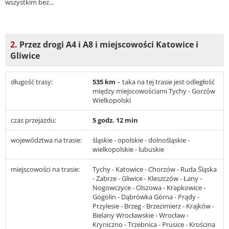
wszystkim bez...
2.
Przez drogi A4 i A8 i miejscowości Katowice i
Gliwice
długość trasy:
535 km
– taka na tej trasie jest odległość
między miejscowościami Tychy - Gorzów
Wielkopolski
czas przejazdu:
5 godz. 12 min
województwa na trasie:
śląskie - opolskie - dolnośląskie -
wielkopolskie - lubuskie
miejscowości na trasie:
Tychy - Katowice - Chorzów - Ruda Śląska
- Zabrze - Gliwice - Kleszczów - Łany -
Nogowczyce - Olszowa - Krapkowice -
Gogolin - Dąbrówka Górna - Prądy -
Przylesie - Brzeg - Brzezimierz - Krajków -
Bielany Wrocławskie - Wrocław -
Kryniczno - Trzebnica - Prusice - Krościna