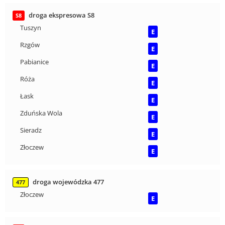
droga ekspresowa S8
S8
Tuszyn
E
Rzgów
E
Pabianice
E
Róża
E
Łask
E
Zduńska Wola
E
Sieradz
E
Złoczew
E
droga wojewódzka 477
477
Złoczew
E