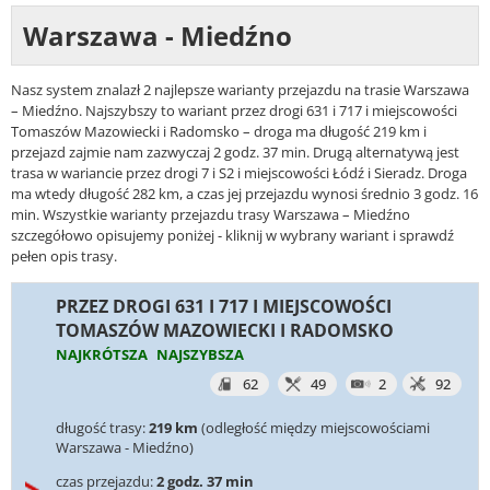
Warszawa - Miedźno
Nasz system znalazł 2 najlepsze warianty przejazdu na trasie Warszawa
– Miedźno. Najszybszy to wariant przez drogi 631 i 717 i miejscowości
Tomaszów Mazowiecki i Radomsko – droga ma długość 219 km i
przejazd zajmie nam zazwyczaj 2 godz. 37 min. Drugą alternatywą jest
trasa w wariancie przez drogi 7 i S2 i miejscowości Łódź i Sieradz. Droga
ma wtedy długość 282 km, a czas jej przejazdu wynosi średnio 3 godz. 16
min. Wszystkie warianty przejazdu trasy Warszawa – Miedźno
szczegółowo opisujemy poniżej - kliknij w wybrany wariant i sprawdź
pełen opis trasy.
PRZEZ DROGI 631 I 717 I MIEJSCOWOŚCI
TOMASZÓW MAZOWIECKI I RADOMSKO
NAJKRÓTSZA
NAJSZYBSZA
62
49
2
92
długość trasy:
219 km
(odległość między miejscowościami
Warszawa - Miedźno)
czas przejazdu:
2 godz. 37 min