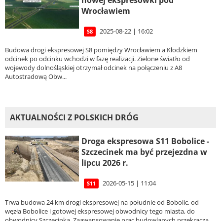
Wrocławiem
2025-08-22 | 16:02
S8
Budowa drogi ekspresowej S8 pomiędzy Wrocławiem a Kłodzkiem
odcinek po odcinku wchodzi w fazę realizacji. Zielone światło od
wojewody dolnośląskiej otrzymał odcinek na połączeniu z A8
Autostradową Obw...
AKTUALNOŚCI Z POLSKICH DRÓG
Droga ekspresowa S11 Bobolice -
Szczecinek ma być przejezdna w
lipcu 2026 r.
2026-05-15 | 11:04
S11
Trwa budowa 24 km drogi ekspresowej na południe od Bobolic, od
węzła Bobolice i gotowej ekspresowej obwodnicy tego miasta, do
obwodnicy Szczecinka. Zaawansowanie prac budowlanych przekracza