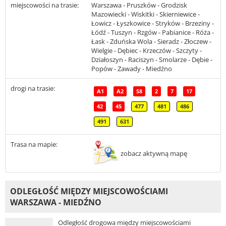
miejscowości na trasie:
Warszawa - Pruszków - Grodzisk
Mazowiecki - Wiskitki - Skierniewice -
Łowicz - Łyszkowice - Stryków - Brzeziny -
Łódź - Tuszyn - Rzgów - Pabianice - Róża -
Łask - Zduńska Wola - Sieradz - Złoczew -
Wielgie - Dębiec - Krzeczów - Szczyty -
Działoszyn - Raciszyn - Smolarze - Dębie -
Popów - Zawady - Miedźno
drogi na trasie:
A1
A2
S8
2
7
17
42
45
477
481
486
491
631
Trasa na mapie:
zobacz aktywną mapę
ODLEGŁOŚĆ MIĘDZY MIEJSCOWOŚCIAMI
WARSZAWA - MIEDŹNO
Odległość drogowa między miejscowościami