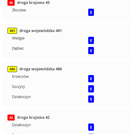
droga krajowa 45
45
Złoczew
E
droga wojewódzka 481
481
Wielgie
E
Dębiec
E
droga wojewódzka 486
486
Krzeczów
E
Szczyty
E
Działoszyn
E
droga krajowa 42
42
Działoszyn
E