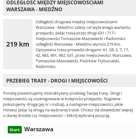
ODLEGŁOŚĆ MIĘDZY MIEJSCOWOŚCIAMI
WARSZAWA - MIEDŹNO
Odległość drogowa między miejscowościami
Warszawa - Miedźno zależy od wybranego wariantu
przejazdu. Jadąc trasą przez drogi 631 i 717 i
miejscowości Tomaszów Mazowiecki i Radomsko
219 km
odległość Warszawa - Miedźno wynosi 219 km.
Opisywana trasa prowadzi drogami: A1, S8, 2, 7, 17,
42, 483, 491, 492, 631, przez miejscowości: Warszawa,
Tomaszów Mazowiecki, Piotrków Trybunalski,
Radomsko.
PRZEBIEG TRASY - DROGI I MIEJSCOWOŚCI
Poniżej prezentujemy interaktywny przebieg Twojej trasy. Drogi i
miejscowości są uszeregowane w kolejności przejazdu. Najpierw
pokazujemy drogę (jej nr i rodzaj), a następnie miejscowości, jakie
miniesz jadąc tą drogą na wybranej trasie. Chcesz się dowiedzieć więcej
o danej drodze czy miejscowości – kliknij wybraną pozycję.
Warszawa
Start