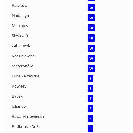
Paszków
W
Nadarzyn
W
Młochów
W
Siestrzeń
W
Żabia Wola
W
Radziejowice
W
Mszczonów
W
Huta Zawadzka
E
Kowiesy
E
Babsk
E
Julianów
E
Rawa Mazowiecka
E
Podkonice Duże
E