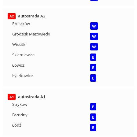
autostrada A2
A2
Pruszków
W
Grodzisk Mazowiecki
W
Wiskitki
W
Skierniewice
E
Łowicz
E
Łyszkowice
E
autostrada A1
A1
Stryków
E
Brzeziny
E
Łódź
E