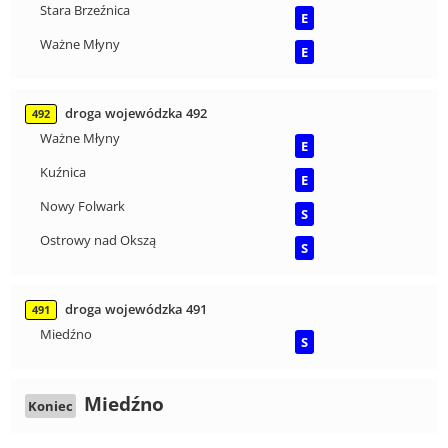
Stara Brzeźnica
E
Ważne Młyny
E
droga wojewódzka 492
492
Ważne Młyny
E
Kuźnica
E
Nowy Folwark
S
Ostrowy nad Okszą
S
droga wojewódzka 491
491
Miedźno
S
Miedźno
Koniec