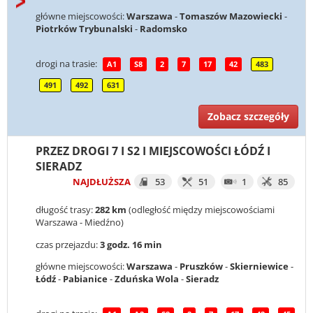
główne miejscowości:
Warszawa
-
Tomaszów Mazowiecki
-
Piotrków Trybunalski
-
Radomsko
drogi na trasie:
A1
S8
2
7
17
42
483
491
492
631
Zobacz szczegóły
PRZEZ DROGI 7 I S2 I MIEJSCOWOŚCI ŁÓDŹ I
SIERADZ
NAJDŁUŻSZA
53
51
1
85
długość trasy:
282 km
(odległość między miejscowościami
Warszawa - Miedźno)
czas przejazdu:
3 godz. 16 min
główne miejscowości:
Warszawa
-
Pruszków
-
Skierniewice
-
Łódź
-
Pabianice
-
Zduńska Wola
-
Sieradz