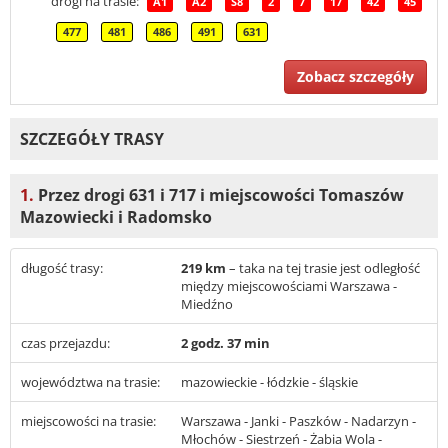
drogi na trasie:
A1
A2
S8
2
7
17
42
45
477
481
486
491
631
Zobacz szczegóły
SZCZEGÓŁY TRASY
1.
Przez drogi 631 i 717 i miejscowości Tomaszów
Mazowiecki i Radomsko
długość trasy:
219 km
– taka na tej trasie jest odległość
między miejscowościami Warszawa -
Miedźno
czas przejazdu:
2 godz. 37 min
województwa na trasie:
mazowieckie - łódzkie - śląskie
miejscowości na trasie:
Warszawa - Janki - Paszków - Nadarzyn -
Młochów - Siestrzeń - Żabia Wola -