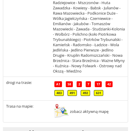
Radziejowice - Mszczonów - Huta
Zawadzka - Kowiesy - Babsk - Julianów -
Rawa Mazowiecka - Podkonice Duże -
Wólka Jagielczyńska - Czerniewice -
Emilianów - Jakubów - Tomaszów
Mazowiecki - Zawada - Studzianki-Kolonia
- Wolbórz - Polichno (koło Piotrkowa
Trybunalskiego) - Piotrków Trybunalski -
Kamieńsk - Radomsko - Ładzice - Wola
Jedlińska - Jedlino Pierwsze - Jedlino
Drugie - Kruplin Radomszczański - Nowa
Brzeźnica - Stara Brzeźnica - Ważne Młyny
- Kuźnica - Nowy Folwark - Ostrowy nad
Okszą - Miedźno
drogi na trasie:
A1
S8
2
7
17
42
483
491
492
631
Trasa na mapie:
zobacz aktywną mapę