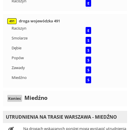
Raciszyn
E
droga wojewódzka 491
491
Raciszyn
E
Smolarze
S
Dębie
S
Popów
S
Zawady
S
Miedźno
S
Miedźno
Koniec
UTRUDNIENIA NA TRASIE WARSZAWA - MIEDŹNO
Na drogach wskazanych poniżej mogą wystąpić utrudnienia