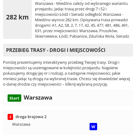
Warszawa - Miedźno zależy od wybranego wariantu
przejazdu. Jadąc trasą przez drogi 7 i S2 i
miejscowości Łódź i Sieradz odległość Warszawa -
282 km
Miedźno wynosi 282 km. Opisywana trasa prowadzi
drogami: A1, A2, S8, 2, 7, 17, 42, 45, 477, 481, 486, 491,
631, przez miejscowości: Warszawa, Pruszków,
Skierniewice, Łódź, Pabianice, Zduńska Wola, Sieradz.
PRZEBIEG TRASY - DROGI I MIEJSCOWOŚCI
Poniżej prezentujemy interaktywny przebieg Twojej trasy. Drogi i
miejscowości są uszeregowane w kolejności przejazdu. Najpierw
pokazujemy drogę (jej nr i rodzaj), a następnie miejscowości, jakie
miniesz jadąc tą drogą na wybranej trasie. Chcesz się dowiedzieć więcej
o danej drodze czy miejscowości – kliknij wybraną pozycję.
Warszawa
Start
droga krajowa 2
2
Warszawa
W