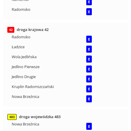
E
Radomsko
E
droga krajowa 42
42
Radomsko
E
Ładzice
E
Wola Jedlińska
E
Jedlino Pierwsze
E
Jedlino Drugie
E
Kruplin Radomszczański
E
Nowa Brzeźnica
E
droga wojewódzka 483
483
Nowa Brzeźnica
E