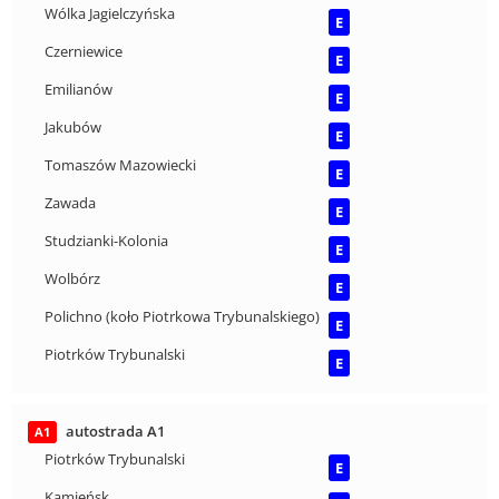
Wólka Jagielczyńska
E
Czerniewice
E
Emilianów
E
Jakubów
E
Tomaszów Mazowiecki
E
Zawada
E
Studzianki-Kolonia
E
Wolbórz
E
Polichno (koło Piotrkowa Trybunalskiego)
E
Piotrków Trybunalski
E
autostrada A1
A1
Piotrków Trybunalski
E
Kamieńsk