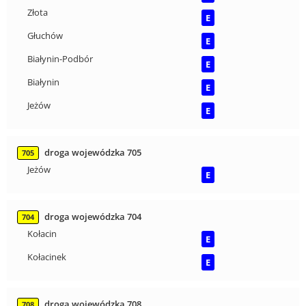
Złota
E
Głuchów
E
Białynin-Podbór
E
Białynin
E
Jeżów
E
droga wojewódzka 705
705
Jeżów
E
droga wojewódzka 704
704
Kołacin
E
Kołacinek
E
droga wojewódzka 708
708