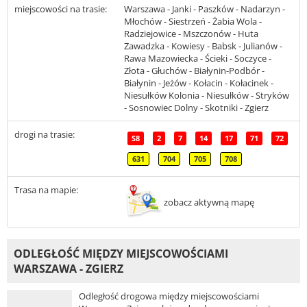
miejscowości na trasie:
Warszawa - Janki - Paszków - Nadarzyn -
Młochów - Siestrzeń - Żabia Wola -
Radziejowice - Mszczonów - Huta
Zawadzka - Kowiesy - Babsk - Julianów -
Rawa Mazowiecka - Ścieki - Soczyce -
Złota - Głuchów - Białynin-Podbór -
Białynin - Jeżów - Kołacin - Kołacinek -
Niesułków Kolonia - Niesułków - Stryków
- Sosnowiec Dolny - Skotniki - Zgierz
drogi na trasie:
S8
2
7
14
17
71
72
631
704
705
708
Trasa na mapie:
zobacz aktywną mapę
ODLEGŁOŚĆ MIĘDZY MIEJSCOWOŚCIAMI
WARSZAWA - ZGIERZ
Odległość drogowa między miejscowościami