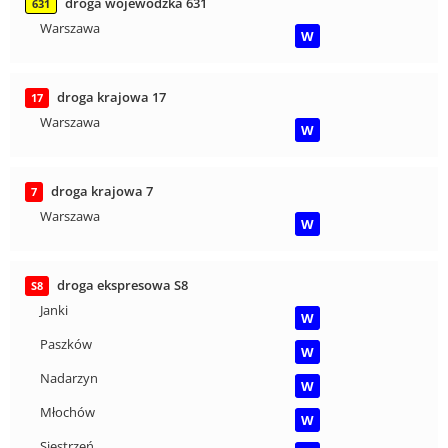
droga wojewódzka 631
631
Warszawa
W
droga krajowa 17
17
Warszawa
W
droga krajowa 7
7
Warszawa
W
droga ekspresowa S8
S8
Janki
W
Paszków
W
Nadarzyn
W
Młochów
W
Siestrzeń