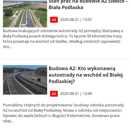
Stan prac na budowie A2 Siedlce –
Biała Podlaska
2025-08-21 | 13:07
A2
Budowa brakujących odcinków autostrady A2 pomiędzy Warszawą a
Białą Podlaską powoli dobiega końca. To łącznie 50 kilometrów trasy,
która powstaje na wschód od Siedlec. Według ostatnich zapowiedzi
dro...
Budowa A2: Kto wykonawcą
autostrady na wschód od Białej
Podlaskiej?
2025-08-21 | 12:49
A2
Poznaliśmy chętnych do projektowania i budowy odcinka autostrady
A2 na wschód od Białej Podlaskiej. Mowa o odcinku od miejscowości
Kijowiec do węzła Dobryń o długości 9 kilometrów. Docelowo prace
obej...