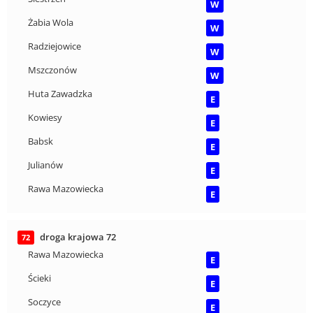
W
Żabia Wola
W
Radziejowice
W
Mszczonów
W
Huta Zawadzka
E
Kowiesy
E
Babsk
E
Julianów
E
Rawa Mazowiecka
E
droga krajowa 72
72
Rawa Mazowiecka
E
Ścieki
E
Soczyce
E