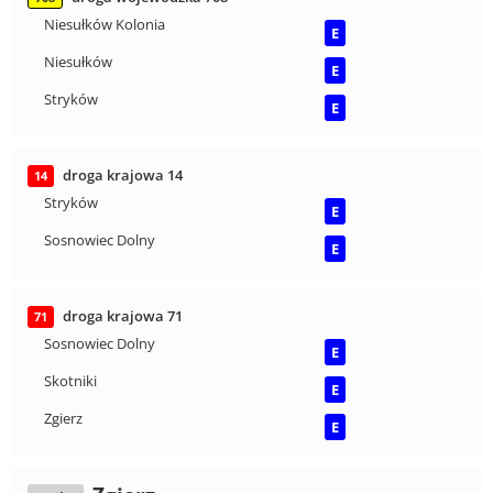
Niesułków Kolonia
E
Niesułków
E
Stryków
E
droga krajowa 14
14
Stryków
E
Sosnowiec Dolny
E
droga krajowa 71
71
Sosnowiec Dolny
E
Skotniki
E
Zgierz
E