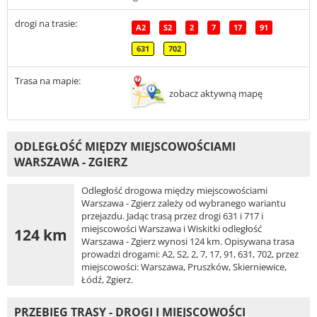
drogi na trasie:
A2
S2
2
7
17
91
631
702
Trasa na mapie:
zobacz aktywną mapę
ODLEGŁOŚĆ MIĘDZY MIEJSCOWOŚCIAMI
WARSZAWA - ZGIERZ
Odległość drogowa między miejscowościami
Warszawa - Zgierz zależy od wybranego wariantu
przejazdu. Jadąc trasą przez drogi 631 i 717 i
miejscowości Warszawa i Wiskitki odległość
124 km
Warszawa - Zgierz wynosi 124 km. Opisywana trasa
prowadzi drogami: A2, S2, 2, 7, 17, 91, 631, 702, przez
miejscowości: Warszawa, Pruszków, Skierniewice,
Łódź, Zgierz.
PRZEBIEG TRASY - DROGI I MIEJSCOWOŚCI