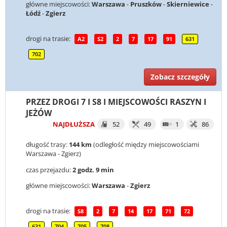
główne miejscowości:
Warszawa
-
Pruszków
-
Skierniewice
-
Łódź
-
Zgierz
drogi na trasie:
A2
S2
2
7
17
91
631
702
Zobacz szczegóły
PRZEZ DROGI 7 I S8 I MIEJSCOWOŚCI RASZYN I
JEŻÓW
NAJDŁUŻSZA
52
49
1
86
długość trasy:
144 km
(odległość między miejscowościami
Warszawa - Zgierz)
czas przejazdu:
2 godz. 9 min
główne miejscowości:
Warszawa
-
Zgierz
drogi na trasie:
S8
2
7
14
17
71
72
631
704
705
708