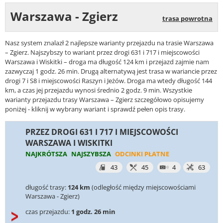
Warszawa - Zgierz
trasa powrotna
Nasz system znalazł 2 najlepsze warianty przejazdu na trasie Warszawa
– Zgierz. Najszybszy to wariant przez drogi 631 i 717 i miejscowości
Warszawa i Wiskitki – droga ma długość 124 km i przejazd zajmie nam
zazwyczaj 1 godz. 26 min. Drugą alternatywą jest trasa w wariancie przez
drogi 7 i S8 i miejscowości Raszyn i Jeżów. Droga ma wtedy długość 144
km, a czas jej przejazdu wynosi średnio 2 godz. 9 min. Wszystkie
warianty przejazdu trasy Warszawa – Zgierz szczegółowo opisujemy
poniżej - kliknij w wybrany wariant i sprawdź pełen opis trasy.
PRZEZ DROGI 631 I 717 I MIEJSCOWOŚCI
WARSZAWA I WISKITKI
NAJKRÓTSZA
NAJSZYBSZA
ODCINKI PŁATNE
43
45
4
63
długość trasy:
124 km
(odległość między miejscowościami
Warszawa - Zgierz)
czas przejazdu:
1 godz. 26 min