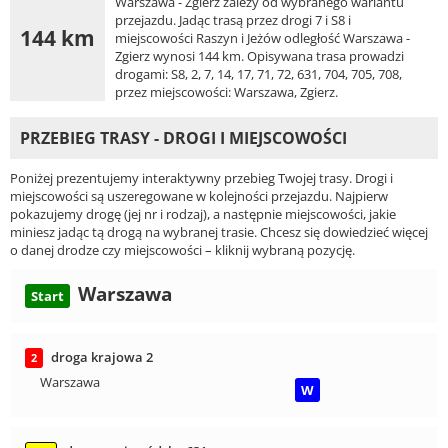
Warszawa - Zgierz zależy od wybranego wariantu
przejazdu. Jadąc trasą przez drogi 7 i S8 i
144 km
miejscowości Raszyn i Jeżów odległość Warszawa -
Zgierz wynosi 144 km. Opisywana trasa prowadzi
drogami: S8, 2, 7, 14, 17, 71, 72, 631, 704, 705, 708,
przez miejscowości: Warszawa, Zgierz.
PRZEBIEG TRASY - DROGI I MIEJSCOWOŚCI
Poniżej prezentujemy interaktywny przebieg Twojej trasy. Drogi i
miejscowości są uszeregowane w kolejności przejazdu. Najpierw
pokazujemy drogę (jej nr i rodzaj), a następnie miejscowości, jakie
miniesz jadąc tą drogą na wybranej trasie. Chcesz się dowiedzieć więcej
o danej drodze czy miejscowości – kliknij wybraną pozycję.
Warszawa
Start
droga krajowa 2
2
Warszawa
W