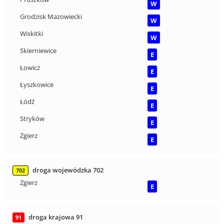
W
Grodzisk Mazowiecki
W
Wiskitki
W
Skierniewice
E
Łowicz
E
Łyszkowice
E
Łódź
E
Stryków
E
Zgierz
E
droga wojewódzka 702
702
Zgierz
E
droga krajowa 91
91