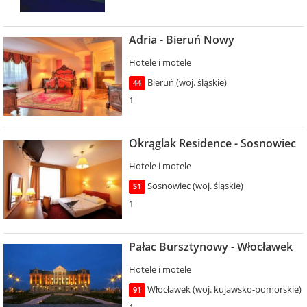
Adria - Bieruń Nowy
Hotele i motele
Bieruń (woj. śląskie)
44
1
Okrąglak Residence - Sosnowiec
Hotele i motele
Sosnowiec (woj. śląskie)
S1
1
Pałac Bursztynowy - Włocławek
Hotele i motele
Włocławek (woj. kujawsko-pomorskie)
91
1