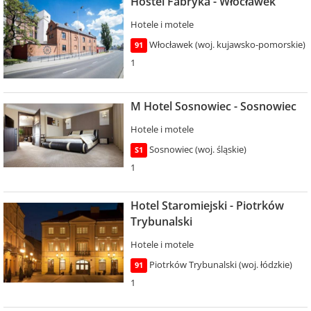
Hostel Fabryka - Włocławek
Hotele i motele
Włocławek (woj. kujawsko-pomorskie)
91
1
M Hotel Sosnowiec - Sosnowiec
Hotele i motele
Sosnowiec (woj. śląskie)
S1
1
Hotel Staromiejski - Piotrków
Trybunalski
Hotele i motele
Piotrków Trybunalski (woj. łódzkie)
91
1