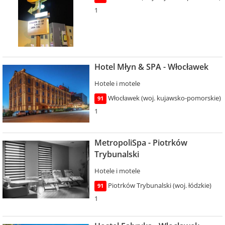
1
Hotel Młyn & SPA - Włocławek
Hotele i motele
Włocławek (woj. kujawsko-pomorskie)
91
1
MetropoliSpa - Piotrków
Trybunalski
Hotele i motele
Piotrków Trybunalski (woj. łódzkie)
91
1