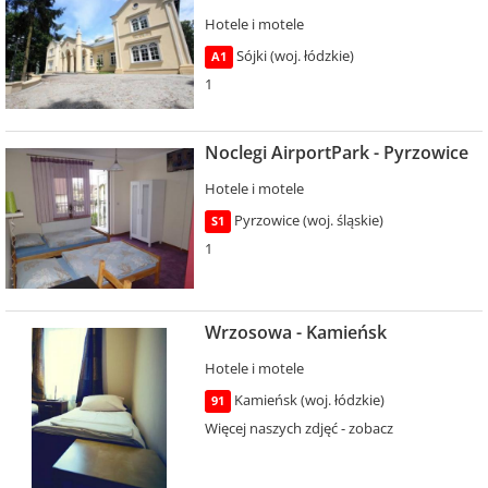
Hotele i motele
Sójki (woj. łódzkie)
A1
1
Noclegi AirportPark - Pyrzowice
Hotele i motele
Pyrzowice (woj. śląskie)
S1
1
Wrzosowa - Kamieńsk
Hotele i motele
Kamieńsk (woj. łódzkie)
91
Więcej naszych zdjęć - zobacz