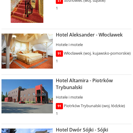
Sosnowiec (woj. śląskie)
S1
1
Hotel Aleksander - Włocławek
Hotele i motele
Włocławek (woj. kujawsko-pomorskie)
91
1
Hotel Altamira - Piotrków
Trybunalski
Hotele i motele
Piotrków Trybunalski (woj. łódzkie)
91
1
Hotel Dwór Sójki - Sójki