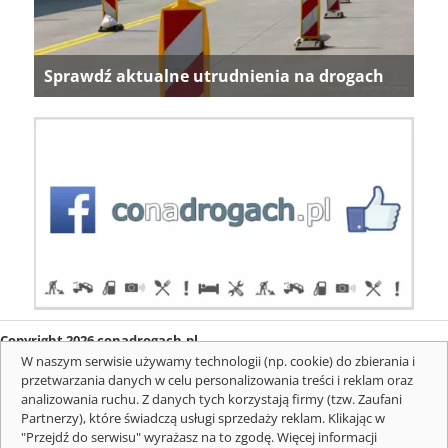
Sprawdź aktualne utrudnienia na drogach
Copyright 2026 conadrogach.pl
O firmie
Redakcja
Regulamin
Informacje o cookies
W naszym serwisie używamy technologii (np. cookie) do zbierania i
Mapa serwisu
Komunikaty
przetwarzania danych w celu personalizowania treści i reklam oraz
analizowania ruchu. Z danych tych korzystają firmy (tzw. Zaufani
Partnerzy), które świadczą usługi sprzedaży reklam. Klikając w
"Przejdź do serwisu" wyrażasz na to zgodę. Więcej informacji