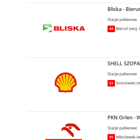
Bliska - Bier
Stacje paliwowe
Bieruń (woj. ś
44
SHELL SZOPA -
Stacje paliwowe
Sosnowiec (wo
S1
PKN Orlen - 
Stacje paliwowe
Włocławek (w
91