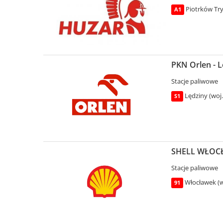
Piotrków Try
A1
PKN Orlen - L
Stacje paliwowe
Lędziny (woj.
S1
SHELL WŁOCŁA
Stacje paliwowe
Włocławek (w
91