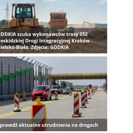
GDDKIA szuka wykonawców trasy S52
eskidzkiej Drogi Integracyjnej Kraków -
ielsko-Biała. Zdjęcia: GDDKIA
prawdź aktualne utrudnienia na drogach