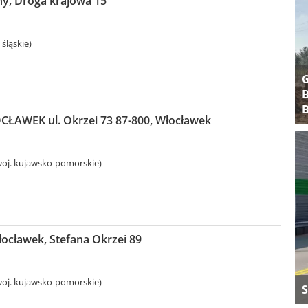
iny, Droga krajowa 15
 śląskie)
B
B
ŁAWEK ul. Okrzei 73 87-800, Włocławek
oj. kujawsko-pomorskie)
ocławek, Stefana Okrzei 89
oj. kujawsko-pomorskie)
S