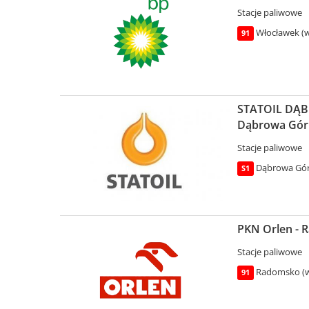
Stacje paliwowe
Włocławek (w
91
STATOIL DĄBR
Dąbrowa Gór
Stacje paliwowe
Dąbrowa Górn
S1
PKN Orlen - 
Stacje paliwowe
Radomsko (wo
91