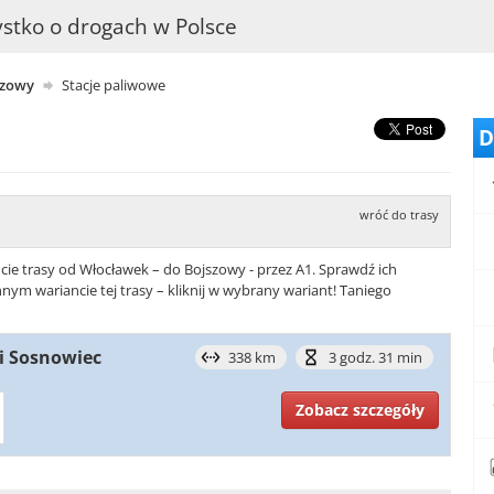
stko o drogach w Polsce
szowy
Stacje paliwowe
D
wróć do trasy
cie trasy od Włocławek – do Bojszowy - przez A1. Sprawdź ich
nym wariancie tej trasy – kliknij w wybrany wariant! Taniego
 i Sosnowiec
338 km
3 godz. 31 min
Zobacz szczegóły