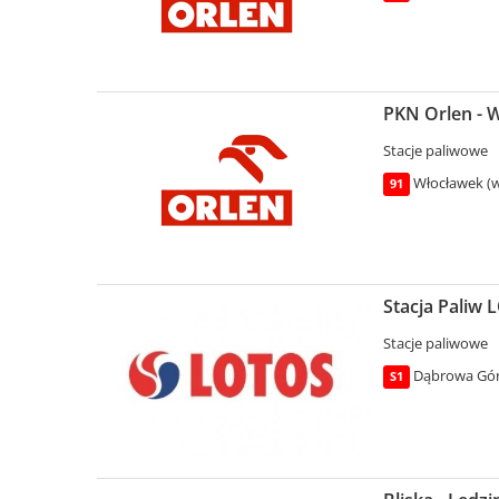
PKN Orlen - 
Stacje paliwowe
Włocławek (w
91
Stacja Paliw 
Stacje paliwowe
Dąbrowa Górn
S1