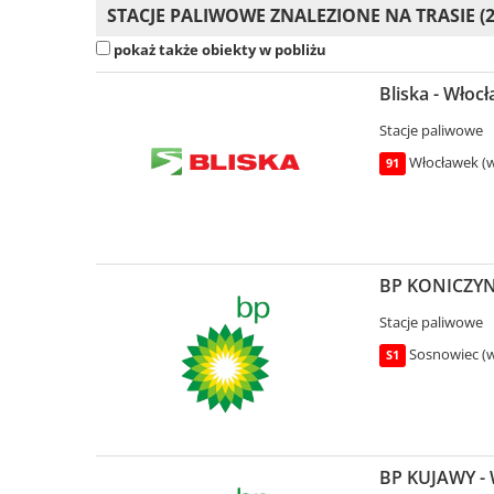
STACJE PALIWOWE ZNALEZIONE NA TRASIE (2
pokaż także obiekty w pobliżu
Bliska - Włoc
Stacje paliwowe
Włocławek (w
91
BP KONICZYNA
Stacje paliwowe
Sosnowiec (wo
S1
BP KUJAWY - 