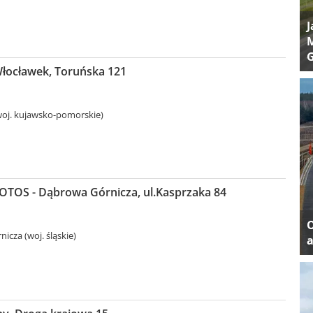
J
M
Włocławek, Toruńska 121
oj. kujawsko-pomorskie)
LOTOS - Dąbrowa Górnicza, ul.Kasprzaka 84
icza (woj. śląskie)
a