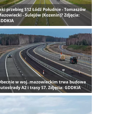
aki przebieg S12 Łódź Południe - Tomaszów
azowiecki - Sulejów (Kozenin)? Zdjęcia:
GDDKIA
Obecnie w woj. mazowieckim trwa budowa
utostrady A2 i trasy S7. Zdjęcia: GDDKIA