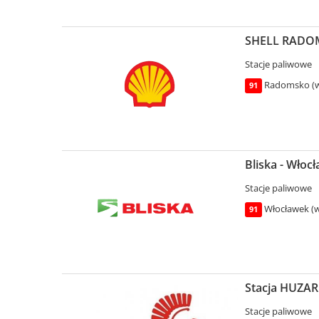
SHELL RADOM
Stacje paliwowe
Radomsko (wo
91
Bliska - Włoc
Stacje paliwowe
Włocławek (w
91
Stacja HUZAR 
Stacje paliwowe