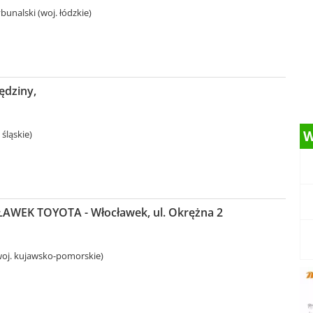
bunalski (woj. łódzkie)
ędziny,
W
 śląskie)
WEK TOYOTA - Włocławek, ul. Okrężna 2
oj. kujawsko-pomorskie)