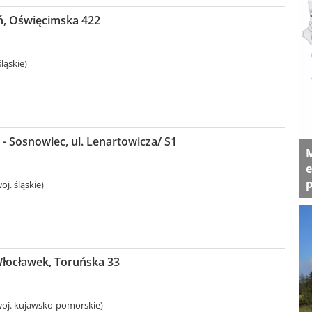
uń, Oświęcimska 422
ląskie)
 Sosnowiec, ul. Lenartowicza/ S1
M
e
p
j. śląskie)
Włocławek, Toruńska 33
oj. kujawsko-pomorskie)