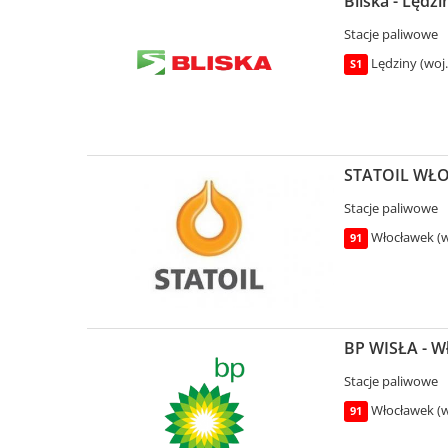
Bliska - Lędz
Stacje paliwowe
Lędziny (woj.
S1
STATOIL WŁOC
Stacje paliwowe
Włocławek (w
91
BP WISŁA - Wł
Stacje paliwowe
Włocławek (w
91