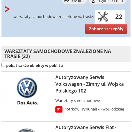
338 km
3 godz. 31 min
22
warsztaty samochodowe znalezione na trasie:
Zobacz szczegóły
WARSZTATY SAMOCHODOWE ZNALEZIONE NA
TRASIE (22)
pokaż także obiekty w pobliżu
Autoryzowany Serwis
Volkswagen - Zimny ul. Wojska
Polskiego 102
Warsztaty samochodowe
Piotrków Trybunalski (woj. łódzkie)
91
Autoryzowany Serwis Fiat -