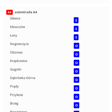
autostrada A4
A4
Gliwice
S
Kleszczów
S
Łany
S
Nogowczyce
O
Olszowa
O
Krapkowice
O
Gogolin
O
Dąbrówka Górna
O
Prądy
O
Przylesie
O
Brzeg
O
Brzezimierz