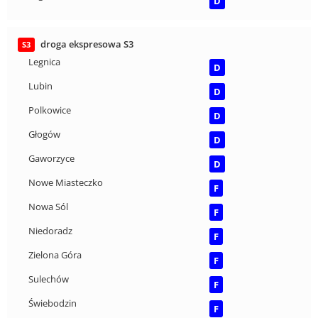
D
droga ekspresowa S3
S3
Legnica
D
Lubin
D
Polkowice
D
Głogów
D
Gaworzyce
D
Nowe Miasteczko
F
Nowa Sól
F
Niedoradz
F
Zielona Góra
F
Sulechów
F
Świebodzin
F