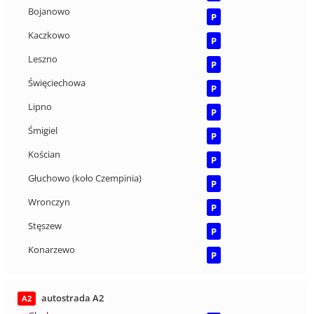
Bojanowo
P
Kaczkowo
P
Leszno
P
Święciechowa
P
Lipno
P
Śmigiel
P
Kościan
P
Głuchowo (koło Czempinia)
P
Wronczyn
P
Stęszew
P
Konarzewo
P
autostrada A2
A2