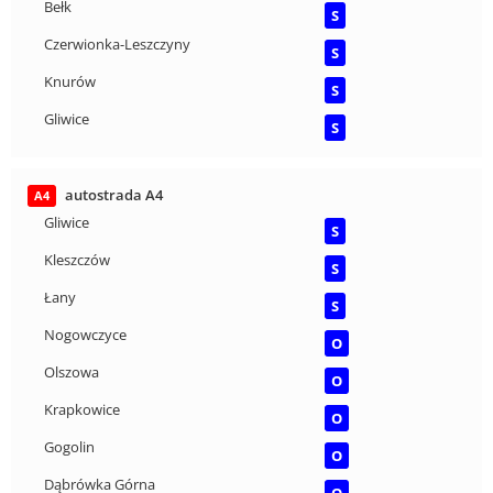
Bełk
S
Czerwionka-Leszczyny
S
Knurów
S
Gliwice
S
autostrada A4
A4
Gliwice
S
Kleszczów
S
Łany
S
Nogowczyce
O
Olszowa
O
Krapkowice
O
Gogolin
O
Dąbrówka Górna
O