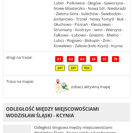
Lubin - Polkowice - Głogów - Gaworzyce -
Nowe Miasteczko - Nowa Sól - Niedoradz
- Zielona Góra - Sulechów - Świebodzin -
Jordanowo - Trzciel - Nowy Tomyśl - Buk -
Głuchowo - Poznań - Kleszczewo -
Strumiany - Kostrzyn - Iwno - Wierzyce -
Fałkowo - Łubowo - Gniezno - Mielno -
Lubcz - Rogowo - Biskupin - Żnin -
Kowalewo - Zalesie (koło Kcyni) - Kcynia
drogi na trasie:
A1
A2
A4
S3
S5
78
241
247
933
Trasa na mapie:
zobacz aktywną mapę
ODLEGŁOŚĆ MIĘDZY MIEJSCOWOŚCIAMI
WODZISŁAW ŚLĄSKI - KCYNIA
Odległość drogowa między miejscowościami
Wodzisław Śląski - Kcynia zależy od wybranego