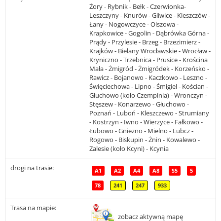
Żory - Rybnik - Bełk - Czerwionka-
Leszczyny - Knurów - Gliwice - Kleszczów -
Łany - Nogowczyce - Olszowa -
Krapkowice - Gogolin - Dąbrówka Górna -
Prądy - Przylesie - Brzeg - Brzezimierz -
Krajków - Bielany Wrocławskie - Wrocław -
Kryniczno - Trzebnica - Prusice - Krościna
Mała - Żmigród - Żmigródek - Korzeńsko -
Rawicz - Bojanowo - Kaczkowo - Leszno -
Święciechowa - Lipno - Śmigiel - Kościan -
Głuchowo (koło Czempinia) - Wronczyn -
Stęszew - Konarzewo - Głuchowo -
Poznań - Luboń - Kleszczewo - Strumiany
- Kostrzyn - Iwno - Wierzyce - Fałkowo -
Łubowo - Gniezno - Mielno - Lubcz -
Rogowo - Biskupin - Żnin - Kowalewo -
Zalesie (koło Kcyni) - Kcynia
drogi na trasie:
A1
A2
A4
A8
S5
5
78
241
247
933
Trasa na mapie:
zobacz aktywną mapę