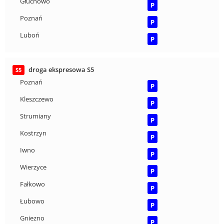
Głuchowo
P
Poznań
P
Luboń
P
droga ekspresowa S5
S5
Poznań
P
Kleszczewo
P
Strumiany
P
Kostrzyn
P
Iwno
P
Wierzyce
P
Fałkowo
P
Łubowo
P
Gniezno
P