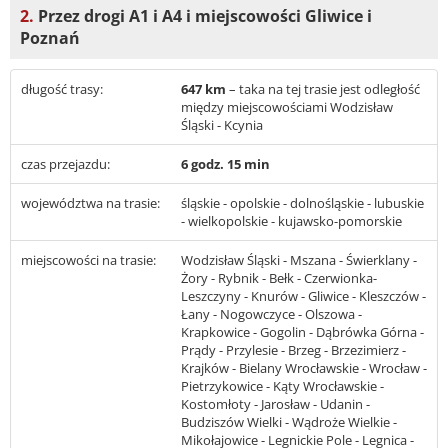
2.
Przez drogi A1 i A4 i miejscowości Gliwice i
Poznań
długość trasy:
647 km
– taka na tej trasie jest odległość
między miejscowościami Wodzisław
Śląski - Kcynia
czas przejazdu:
6 godz. 15 min
województwa na trasie:
śląskie - opolskie - dolnośląskie - lubuskie
- wielkopolskie - kujawsko-pomorskie
miejscowości na trasie:
Wodzisław Śląski - Mszana - Świerklany -
Żory - Rybnik - Bełk - Czerwionka-
Leszczyny - Knurów - Gliwice - Kleszczów -
Łany - Nogowczyce - Olszowa -
Krapkowice - Gogolin - Dąbrówka Górna -
Prądy - Przylesie - Brzeg - Brzezimierz -
Krajków - Bielany Wrocławskie - Wrocław -
Pietrzykowice - Kąty Wrocławskie -
Kostomłoty - Jarosław - Udanin -
Budziszów Wielki - Wądroże Wielkie -
Mikołajowice - Legnickie Pole - Legnica -