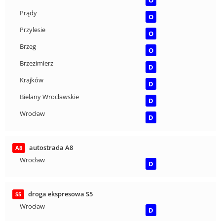
Prądy
O
Przylesie
O
Brzeg
O
Brzezimierz
D
Krajków
D
Bielany Wrocławskie
D
Wrocław
D
autostrada A8
A8
Wrocław
D
droga ekspresowa S5
S5
Wrocław
D