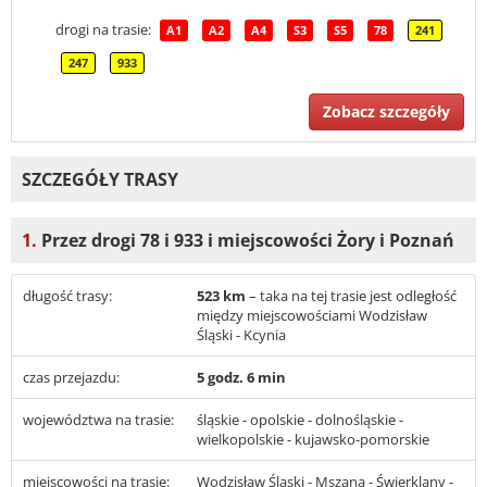
drogi na trasie:
A1
A2
A4
S3
S5
78
241
247
933
Zobacz szczegóły
SZCZEGÓŁY TRASY
1.
Przez drogi 78 i 933 i miejscowości Żory i Poznań
długość trasy:
523 km
– taka na tej trasie jest odległość
między miejscowościami Wodzisław
Śląski - Kcynia
czas przejazdu:
5 godz. 6 min
województwa na trasie:
śląskie - opolskie - dolnośląskie -
wielkopolskie - kujawsko-pomorskie
miejscowości na trasie:
Wodzisław Śląski - Mszana - Świerklany -