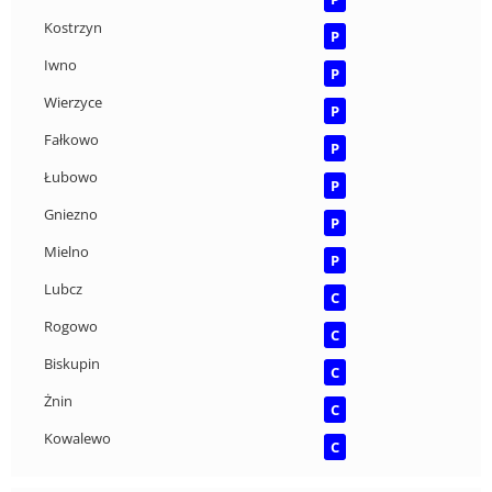
Kostrzyn
P
Iwno
P
Wierzyce
P
Fałkowo
P
Łubowo
P
Gniezno
P
Mielno
P
Lubcz
C
Rogowo
C
Biskupin
C
Żnin
C
Kowalewo
C