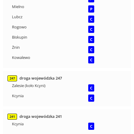
Mielno
P
Lubcz
C
Rogowo
C
Biskupin
C
Żnin
C
Kowalewo
C
droga wojewódzka 247
247
Zalesie (koło Kcyni)
C
Kcynia
C
droga wojewódzka 241
241
Kcynia
C