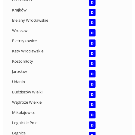
D
Krajków
D
Bielany Wrocławskie
D
Wrocław
D
Pietrzykowice
D
Kąty Wrocławskie
D
Kostomłoty
D
Jarosław
D
Udanin
D
Budziszów Wielki
D
Wądroże Wielkie
D
Mikołajowice
D
Legnickie Pole
D
Legnica