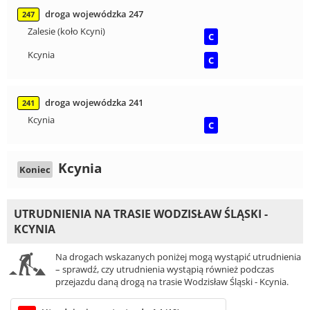
droga wojewódzka 247
247
Zalesie (koło Kcyni)
C
Kcynia
C
droga wojewódzka 241
241
Kcynia
C
Kcynia
Koniec
UTRUDNIENIA NA TRASIE WODZISŁAW ŚLĄSKI -
KCYNIA
Na drogach wskazanych poniżej mogą wystąpić utrudnienia
– sprawdź, czy utrudnienia wystąpią również podczas
przejazdu daną drogą na trasie Wodzisław Śląski - Kcynia.