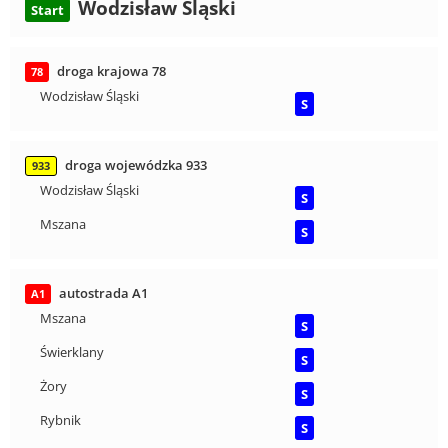
Wodzisław Śląski
Start
droga krajowa 78
78
Wodzisław Śląski
S
droga wojewódzka 933
933
Wodzisław Śląski
S
Mszana
S
autostrada A1
A1
Mszana
S
Świerklany
S
Żory
S
Rybnik
S