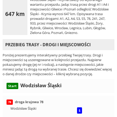
wariantu przejazdu. Jadąc trasą przez drogi A1 i A4 i
miejscowości Gliwice i Poznań odległość Wodzisław
647 km
Śląski - Kcynia wynosi 647 km. Opisywana trasa
prowadzi drogami: A1, A2, A4, S3, S5, 78, 241, 247,
933, przez miejscowości: Wodzisław Śląski, Żory,
Rybnik, Gliwice, Wrocław, Legnica, Lubin, Głogów,
Zielona Góra, Poznań, Gniezno.
PRZEBIEG TRASY - DROGI I MIEJSCOWOŚCI
Poniżej prezentujemy interaktywny przebieg Twojej trasy. Drogi i
miejscowości są uszeregowane w kolejności przejazdu. Najpierw
pokazujemy drogę (jej nr i rodzaj), a następnie miejscowości, jakie
miniesz jadąc tą drogą na wybranej trasie. Chcesz się dowiedzieć więcej
o danej drodze czy miejscowości – kliknij wybraną pozycję.
Wodzisław Śląski
Start
droga krajowa 78
78
Wodzisław Śląski
S