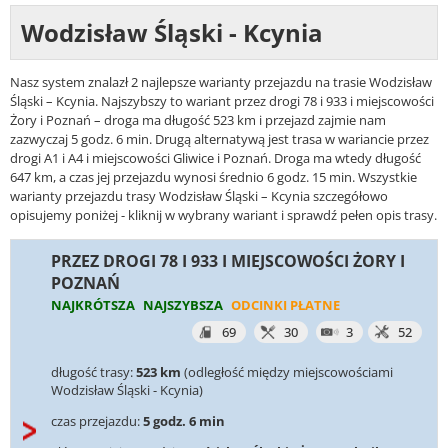
Wodzisław Śląski - Kcynia
Nasz system znalazł 2 najlepsze warianty przejazdu na trasie Wodzisław
Śląski – Kcynia. Najszybszy to wariant przez drogi 78 i 933 i miejscowości
Żory i Poznań – droga ma długość 523 km i przejazd zajmie nam
zazwyczaj 5 godz. 6 min. Drugą alternatywą jest trasa w wariancie przez
drogi A1 i A4 i miejscowości Gliwice i Poznań. Droga ma wtedy długość
647 km, a czas jej przejazdu wynosi średnio 6 godz. 15 min. Wszystkie
warianty przejazdu trasy Wodzisław Śląski – Kcynia szczegółowo
opisujemy poniżej - kliknij w wybrany wariant i sprawdź pełen opis trasy.
PRZEZ DROGI 78 I 933 I MIEJSCOWOŚCI ŻORY I
POZNAŃ
NAJKRÓTSZA
NAJSZYBSZA
ODCINKI PŁATNE
69
30
3
52
długość trasy:
523 km
(odległość między miejscowościami
Wodzisław Śląski - Kcynia)
czas przejazdu:
5 godz. 6 min