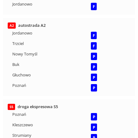
Jordanowo
F
autostrada A2
A2
Jordanowo
F
Trzciel
F
Nowy Tomyśl
P
Buk
P
Głuchowo
P
Poznań
P
droga ekspresowa S5
S5
Poznań
P
Kleszczewo
P
Strumiany
P