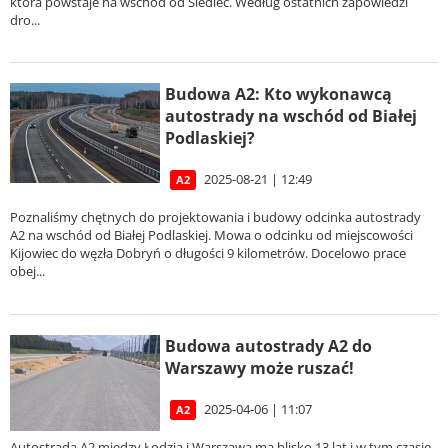
która powstaje na wschód od Siedlec. Według ostatnich zapowiedzi
dro...
Budowa A2: Kto wykonawcą
autostrady na wschód od Białej
Podlaskiej?
2025-08-21 | 12:49
A2
Poznaliśmy chętnych do projektowania i budowy odcinka autostrady
A2 na wschód od Białej Podlaskiej. Mowa o odcinku od miejscowości
Kijowiec do węzła Dobryń o długości 9 kilometrów. Docelowo prace
obej...
Budowa autostrady A2 do
Warszawy może ruszać!
2025-04-06 | 11:07
A2
Autostrada A2 między Łodzią i Warszawą ma blisko 13 lat i w tym czasie