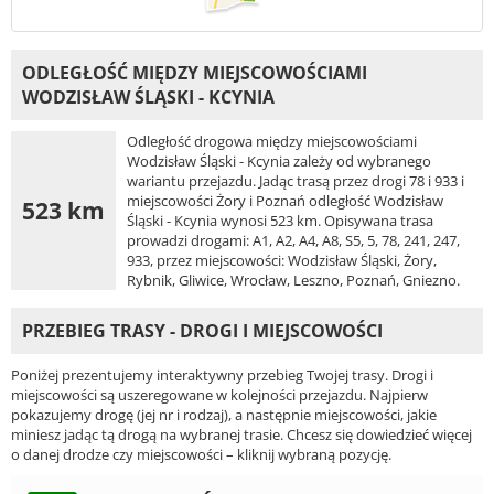
ODLEGŁOŚĆ MIĘDZY MIEJSCOWOŚCIAMI
WODZISŁAW ŚLĄSKI - KCYNIA
Odległość drogowa między miejscowościami
Wodzisław Śląski - Kcynia zależy od wybranego
wariantu przejazdu. Jadąc trasą przez drogi 78 i 933 i
miejscowości Żory i Poznań odległość Wodzisław
523 km
Śląski - Kcynia wynosi 523 km. Opisywana trasa
prowadzi drogami: A1, A2, A4, A8, S5, 5, 78, 241, 247,
933, przez miejscowości: Wodzisław Śląski, Żory,
Rybnik, Gliwice, Wrocław, Leszno, Poznań, Gniezno.
PRZEBIEG TRASY - DROGI I MIEJSCOWOŚCI
Poniżej prezentujemy interaktywny przebieg Twojej trasy. Drogi i
miejscowości są uszeregowane w kolejności przejazdu. Najpierw
pokazujemy drogę (jej nr i rodzaj), a następnie miejscowości, jakie
miniesz jadąc tą drogą na wybranej trasie. Chcesz się dowiedzieć więcej
o danej drodze czy miejscowości – kliknij wybraną pozycję.