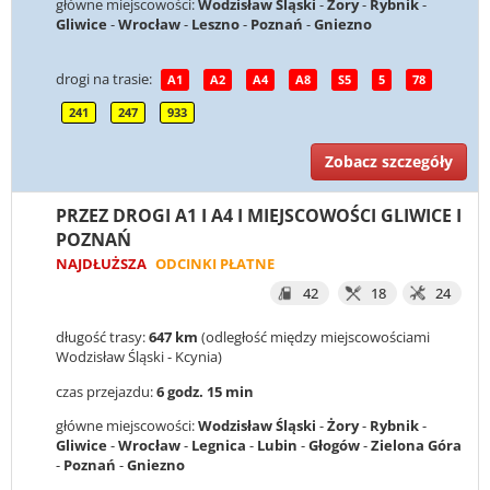
główne miejscowości:
Wodzisław Śląski
-
Żory
-
Rybnik
-
Gliwice
-
Wrocław
-
Leszno
-
Poznań
-
Gniezno
drogi na trasie:
A1
A2
A4
A8
S5
5
78
241
247
933
Zobacz szczegóły
PRZEZ DROGI A1 I A4 I MIEJSCOWOŚCI GLIWICE I
POZNAŃ
NAJDŁUŻSZA
ODCINKI PŁATNE
42
18
24
długość trasy:
647 km
(odległość między miejscowościami
Wodzisław Śląski - Kcynia)
czas przejazdu:
6 godz. 15 min
główne miejscowości:
Wodzisław Śląski
-
Żory
-
Rybnik
-
Gliwice
-
Wrocław
-
Legnica
-
Lubin
-
Głogów
-
Zielona Góra
-
Poznań
-
Gniezno