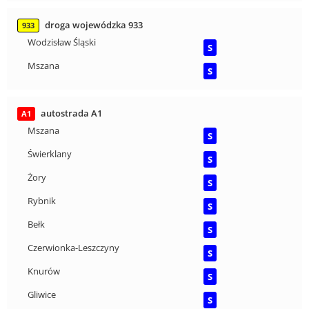
droga wojewódzka 933
933
Wodzisław Śląski
S
Mszana
S
autostrada A1
A1
Mszana
S
Świerklany
S
Żory
S
Rybnik
S
Bełk
S
Czerwionka-Leszczyny
S
Knurów
S
Gliwice
S