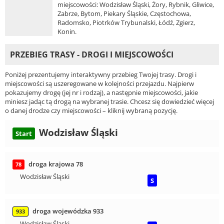
miejscowości: Wodzisław Śląski, Żory, Rybnik, Gliwice,
Zabrze, Bytom, Piekary Śląskie, Częstochowa,
Radomsko, Piotrków Trybunalski, Łódź, Zgierz,
Konin.
PRZEBIEG TRASY - DROGI I MIEJSCOWOŚCI
Poniżej prezentujemy interaktywny przebieg Twojej trasy. Drogi i
miejscowości są uszeregowane w kolejności przejazdu. Najpierw
pokazujemy drogę (jej nr i rodzaj), a następnie miejscowości, jakie
miniesz jadąc tą drogą na wybranej trasie. Chcesz się dowiedzieć więcej
o danej drodze czy miejscowości – kliknij wybraną pozycję.
Wodzisław Śląski
Start
droga krajowa 78
78
Wodzisław Śląski
S
droga wojewódzka 933
933
Wodzisław Śląski