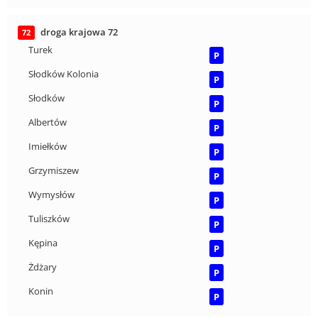
droga krajowa 72
72
Turek
P
Słodków Kolonia
P
Słodków
P
Albertów
P
Imiełków
P
Grzymiszew
P
Wymysłów
P
Tuliszków
P
Kępina
P
Żdżary
P
Konin
P