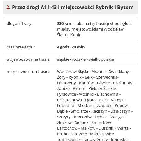
2.
Przez drogi A1 i 43 i miejscowości Rybnik i Bytom
długość trasy:
330 km
– taka na tej trasie jest odległość
między miejscowościami Wodzisław
Śląski - Konin
czas przejazdu:
4 godz. 20 min
województwa na trasie:
śląskie - łódzkie - wielkopolskie
miejscowości na trasie:
Wodzisław Śląski - Mszana - Świerklany -
Żory - Rybnik - Bełk - Czerwionka-
Leszczyny - Knurów - Gliwice - Czekanów -
Zabrze - Bytom - Piekary Śląskie -
Pyrzowice - Woźniki - Blachownia -
Częstochowa - Lgota - Biała - Kamyk -
Łobodno - Miedźno - Zawady - Popów -
Dębie - Smolarze - Raciszyn - Działoszyn -
Szczyty - Krzeczów - Dębiec - Wielgie -
Złoczew - Sieradz - Smardzew -
Bartochów - Małków - Duszniki - Warta -
Proboszczowice - Mikołajewice -
Tomisławice - Tądów Górny - Jeziorsko -