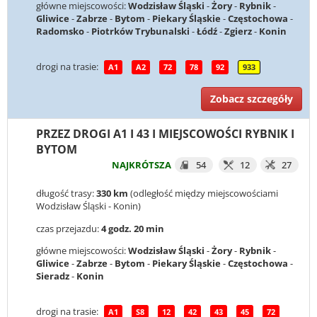
główne miejscowości:
Wodzisław Śląski
-
Żory
-
Rybnik
-
Gliwice
-
Zabrze
-
Bytom
-
Piekary Śląskie
-
Częstochowa
-
Radomsko
-
Piotrków Trybunalski
-
Łódź
-
Zgierz
-
Konin
drogi na trasie:
A1
A2
72
78
92
933
Zobacz szczegóły
PRZEZ DROGI A1 I 43 I MIEJSCOWOŚCI RYBNIK I
BYTOM
NAJKRÓTSZA
54
12
27
długość trasy:
330 km
(odległość między miejscowościami
Wodzisław Śląski - Konin)
czas przejazdu:
4 godz. 20 min
główne miejscowości:
Wodzisław Śląski
-
Żory
-
Rybnik
-
Gliwice
-
Zabrze
-
Bytom
-
Piekary Śląskie
-
Częstochowa
-
Sieradz
-
Konin
drogi na trasie:
A1
S8
12
42
43
45
72