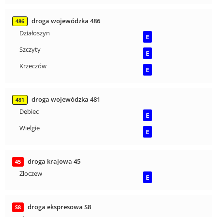
droga wojewódzka 486
486
Działoszyn
E
Szczyty
E
Krzeczów
E
droga wojewódzka 481
481
Dębiec
E
Wielgie
E
droga krajowa 45
45
Złoczew
E
droga ekspresowa S8
S8