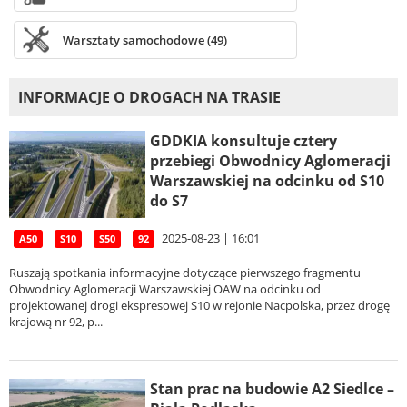
Warsztaty samochodowe (49)
INFORMACJE O DROGACH NA TRASIE
GDDKIA konsultuje cztery
przebiegi Obwodnicy Aglomeracji
Warszawskiej na odcinku od S10
do S7
2025-08-23 | 16:01
A50
S10
S50
92
Ruszają spotkania informacyjne dotyczące pierwszego fragmentu
Obwodnicy Aglomeracji Warszawskiej OAW na odcinku od
projektowanej drogi ekspresowej S10 w rejonie Nacpolska, przez drogę
krajową nr 92, p...
Stan prac na budowie A2 Siedlce –