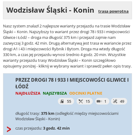
Wodzisław Śląski - Konin
trasa powrotna
Nasz system znalazł 2 najlepsze warianty przejazdu na trasie Wodzisław
Śląski – Konin. Najszybszy to wariant przez drogi 78 i 933 i miejscowości
Gliwice i Łódź – droga ma długość 375 km i przejazd zajmie nam
zazwyczaj 3 godz. 42 min. Drugą alternatywą jest trasa w wariancie przez
drogi A1 i 43 i miejscowości Rybnik i Bytom. Droga ma wtedy długość
330 km, a czas jej przejazdu wynosi średnio 4 godz. 20 min. Wszystkie
warianty przejazdu trasy Wodzisław Śląski – Konin szczegółowo
opisujemy poniżej - kliknij w wybrany wariant i sprawdź pełen opis trasy.
PRZEZ DROGI 78 I 933 I MIEJSCOWOŚCI GLIWICE I
ŁÓDŹ
NAJDŁUŻSZA
NAJSZYBSZA
ODCINKI PŁATNE
55
15
1
49
długość trasy:
375 km
(odległość między miejscowościami
Wodzisław Śląski - Konin)
czas przejazdu:
3 godz. 42 min