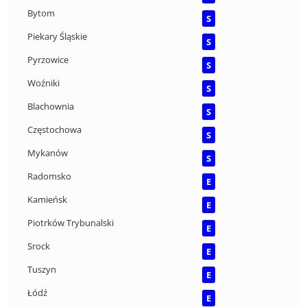
Bytom
S
Piekary Śląskie
S
Pyrzowice
S
Woźniki
S
Blachownia
S
Częstochowa
S
Mykanów
S
Radomsko
E
Kamieńsk
E
Piotrków Trybunalski
E
Srock
E
Tuszyn
E
Łódź
E