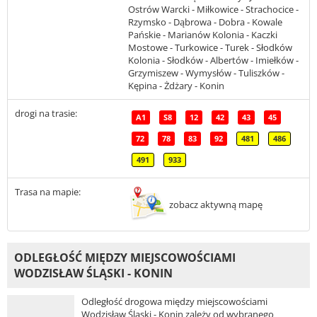
Ostrów Warcki - Miłkowice - Strachocice -
Rzymsko - Dąbrowa - Dobra - Kowale
Pańskie - Marianów Kolonia - Kaczki
Mostowe - Turkowice - Turek - Słodków
Kolonia - Słodków - Albertów - Imiełków -
Grzymiszew - Wymysłów - Tuliszków -
Kępina - Żdżary - Konin
drogi na trasie:
A1
S8
12
42
43
45
72
78
83
92
481
486
491
933
Trasa na mapie:
zobacz aktywną mapę
ODLEGŁOŚĆ MIĘDZY MIEJSCOWOŚCIAMI
WODZISŁAW ŚLĄSKI - KONIN
Odległość drogowa między miejscowościami
Wodzisław Śląski - Konin zależy od wybranego