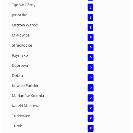
Tądów Górny
E
Jeziorsko
E
Ostrów Warcki
E
Miłkowice
P
Strachocice
P
Rzymsko
P
Dąbrowa
P
Dobra
P
Kowale Pańskie
P
Marianów Kolonia
P
Kaczki Mostowe
P
Turkowice
P
Turek
P