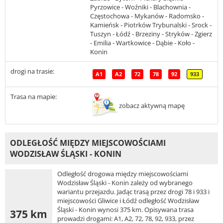
Pyrzowice - Woźniki - Blachownia -
Częstochowa - Mykanów - Radomsko -
Kamieńsk - Piotrków Trybunalski - Srock -
Tuszyn - Łódź - Brzeziny - Stryków - Zgierz
- Emilia - Wartkowice - Dąbie - Koło -
Konin
drogi na trasie:
A1
A2
72
78
92
933
Trasa na mapie:
zobacz aktywną mapę
ODLEGŁOŚĆ MIĘDZY MIEJSCOWOŚCIAMI
WODZISŁAW ŚLĄSKI - KONIN
Odległość drogowa między miejscowościami
Wodzisław Śląski - Konin zależy od wybranego
wariantu przejazdu. Jadąc trasą przez drogi 78 i 933 i
miejscowości Gliwice i Łódź odległość Wodzisław
Śląski - Konin wynosi 375 km. Opisywana trasa
375 km
prowadzi drogami: A1, A2, 72, 78, 92, 933, przez