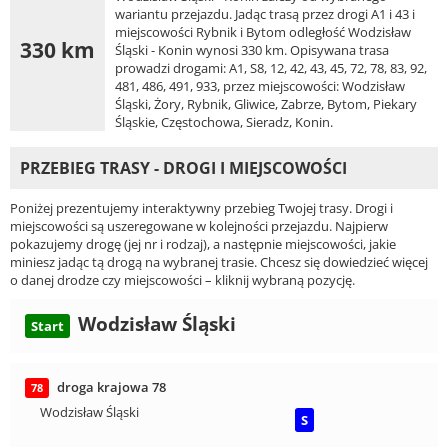
wariantu przejazdu. Jadąc trasą przez drogi A1 i 43 i
miejscowości Rybnik i Bytom odległość Wodzisław
330 km
Śląski - Konin wynosi 330 km. Opisywana trasa
prowadzi drogami: A1, S8, 12, 42, 43, 45, 72, 78, 83, 92,
481, 486, 491, 933, przez miejscowości: Wodzisław
Śląski, Żory, Rybnik, Gliwice, Zabrze, Bytom, Piekary
Śląskie, Częstochowa, Sieradz, Konin.
PRZEBIEG TRASY - DROGI I MIEJSCOWOŚCI
Poniżej prezentujemy interaktywny przebieg Twojej trasy. Drogi i
miejscowości są uszeregowane w kolejności przejazdu. Najpierw
pokazujemy drogę (jej nr i rodzaj), a następnie miejscowości, jakie
miniesz jadąc tą drogą na wybranej trasie. Chcesz się dowiedzieć więcej
o danej drodze czy miejscowości – kliknij wybraną pozycję.
Wodzisław Śląski
Start
droga krajowa 78
78
Wodzisław Śląski
S