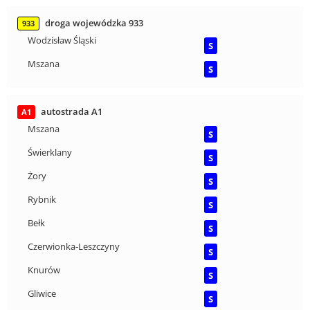
droga wojewódzka 933
933
Wodzisław Śląski
S
Mszana
S
autostrada A1
A1
Mszana
S
Świerklany
S
Żory
S
Rybnik
S
Bełk
S
Czerwionka-Leszczyny
S
Knurów
S
Gliwice
S