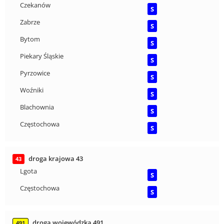
Czekanów
S
Zabrze
S
Bytom
S
Piekary Śląskie
S
Pyrzowice
S
Woźniki
S
Blachownia
S
Częstochowa
S
droga krajowa 43
43
Lgota
S
Częstochowa
S
droga wojewódzka 491
491