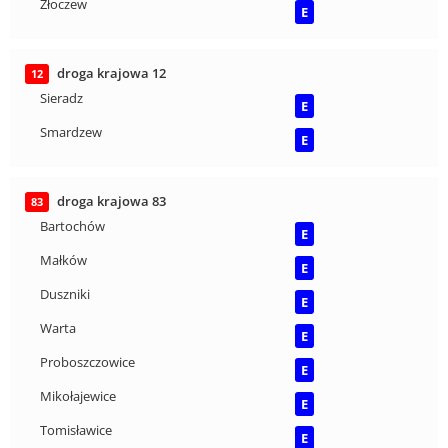
Złoczew
E
droga krajowa 12
12
Sieradz
E
Smardzew
E
droga krajowa 83
83
Bartochów
E
Małków
E
Duszniki
E
Warta
E
Proboszczowice
E
Mikołajewice
E
Tomisławice
E