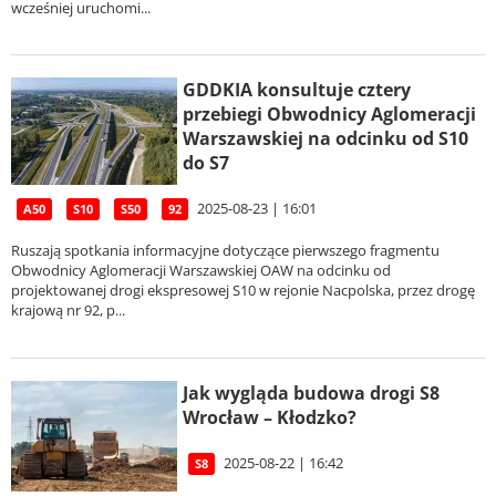
wcześniej uruchomi...
GDDKIA konsultuje cztery
przebiegi Obwodnicy Aglomeracji
Warszawskiej na odcinku od S10
do S7
2025-08-23 | 16:01
A50
S10
S50
92
Ruszają spotkania informacyjne dotyczące pierwszego fragmentu
Obwodnicy Aglomeracji Warszawskiej OAW na odcinku od
projektowanej drogi ekspresowej S10 w rejonie Nacpolska, przez drogę
krajową nr 92, p...
Jak wygląda budowa drogi S8
Wrocław – Kłodzko?
2025-08-22 | 16:42
S8