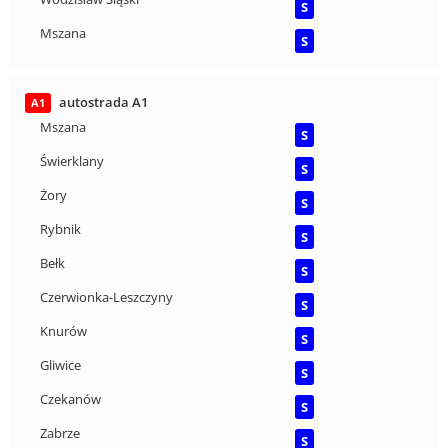
S
Mszana
S
autostrada A1
A1
Mszana
S
Świerklany
S
Żory
S
Rybnik
S
Bełk
S
Czerwionka-Leszczyny
S
Knurów
S
Gliwice
S
Czekanów
S
Zabrze
S