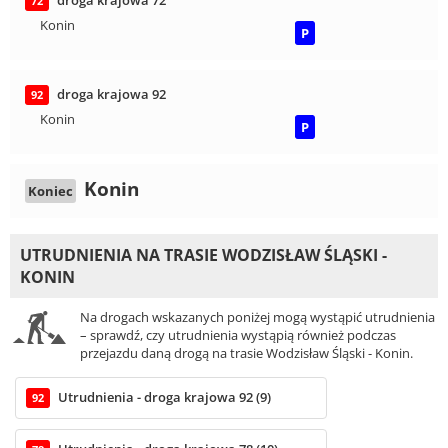
72
Konin
P
droga krajowa 92
92
Konin
P
Konin
Koniec
UTRUDNIENIA NA TRASIE WODZISŁAW ŚLĄSKI -
KONIN
Na drogach wskazanych poniżej mogą wystąpić utrudnienia
– sprawdź, czy utrudnienia wystąpią również podczas
przejazdu daną drogą na trasie Wodzisław Śląski - Konin.
Utrudnienia - droga krajowa 92 (9)
92