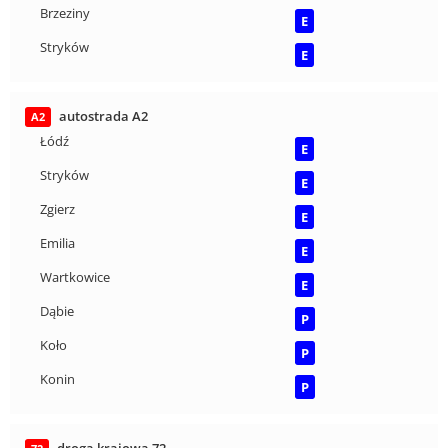
Brzeziny
E
Stryków
E
autostrada A2
A2
Łódź
E
Stryków
E
Zgierz
E
Emilia
E
Wartkowice
E
Dąbie
P
Koło
P
Konin
P
droga krajowa 72