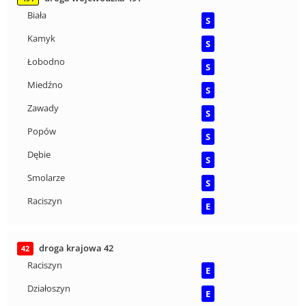
Biała
S
Kamyk
S
Łobodno
S
Miedźno
S
Zawady
S
Popów
S
Dębie
S
Smolarze
S
Raciszyn
E
droga krajowa 42
42
Raciszyn
E
Działoszyn
E