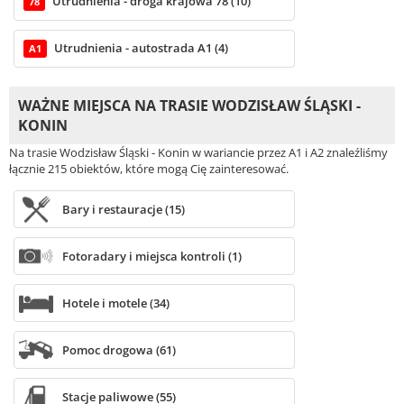
Utrudnienia - droga krajowa 78 (10)
78
Utrudnienia - autostrada A1 (4)
A1
WAŻNE MIEJSCA NA TRASIE WODZISŁAW ŚLĄSKI -
KONIN
Na trasie Wodzisław Śląski - Konin w wariancie przez A1 i A2 znaleźliśmy
łącznie 215 obiektów, które mogą Cię zainteresować.
Bary i restauracje (15)
Fotoradary i miejsca kontroli (1)
Hotele i motele (34)
Pomoc drogowa (61)
Stacje paliwowe (55)