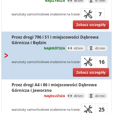
NAJSZYBSZA
46 km
41 min
7
warsztaty samochodowe znalezione na trasie:
Zobacz szczegóły
Przez drogi 796 i S1 i miejscowości Dąbrowa
Górnicza i Będzin
NAJKRÓTSZA
43 km
43 min
16
warsztaty samochodowe znalezione na trasie:
Zobacz szczegóły
Przez drogi A4 i 86 i miejscowości Dąbrowa
Górnicza i Jaworzno
NAJDŁUŻSZA
49 km
43 min
25
warsztaty samochodowe znalezione na trasie: