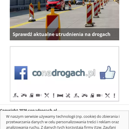
Sprawdź aktualne utrudnienia na drogach
Copyright 2026 conadrogach.pl
O firmie
Redakcja
Regulamin
Informacje o cookies
W naszym serwisie używamy technologii (np. cookie) do zbierania i
Mapa serwisu
Komunikaty
przetwarzania danych w celu personalizowania treści i reklam oraz
analizowania ruchu. Z danych tych korzystają firmy (tzw. Zaufani