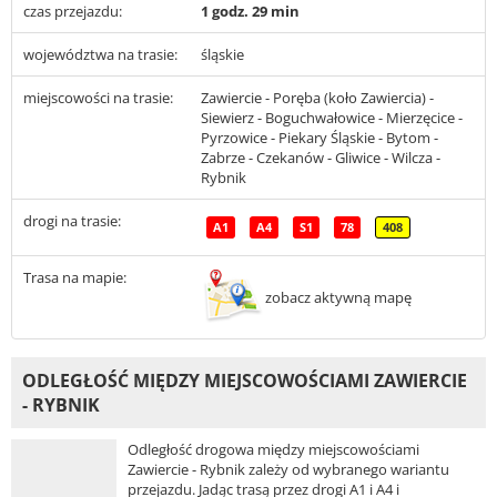
czas przejazdu:
1 godz. 29 min
województwa na trasie:
śląskie
miejscowości na trasie:
Zawiercie - Poręba (koło Zawiercia) -
Siewierz - Boguchwałowice - Mierzęcice -
Pyrzowice - Piekary Śląskie - Bytom -
Zabrze - Czekanów - Gliwice - Wilcza -
Rybnik
drogi na trasie:
A1
A4
S1
78
408
Trasa na mapie:
zobacz aktywną mapę
ODLEGŁOŚĆ MIĘDZY MIEJSCOWOŚCIAMI ZAWIERCIE
- RYBNIK
Odległość drogowa między miejscowościami
Zawiercie - Rybnik zależy od wybranego wariantu
przejazdu. Jadąc trasą przez drogi A1 i A4 i