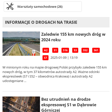
Warsztaty samochodowe (26)
INFORMACJE O DROGACH NA TRASIE
Zaledwie 155 km nowych dróg w
2024 roku
A2
S1
S16
S3
S52
S61
2025-01-09 | 13:19
S7
W minionym roku na mapie drogowej Polski przybyło zaledwie 155 km
nowych dróg, w tym 37 kilometrów autostrady A2. Ważne odcinki
ekspresówek (S7 i S52 – obwodnica Krakowa) i autostrady A2
udostępniane ...
Bez utrudnień na drodze
ekspresowej S1 w Dąbrowie
Górniczej