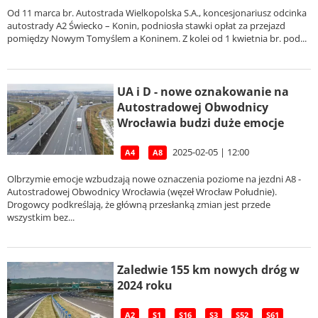
Od 11 marca br. Autostrada Wielkopolska S.A., koncesjonariusz odcinka
autostrady A2 Świecko – Konin, podniosła stawki opłat za przejazd
pomiędzy Nowym Tomyślem a Koninem. Z kolei od 1 kwietnia br. pod...
UA i D - nowe oznakowanie na
Autostradowej Obwodnicy
Wrocławia budzi duże emocje
2025-02-05 | 12:00
A4
A8
Olbrzymie emocje wzbudzają nowe oznaczenia poziome na jezdni A8 -
Autostradowej Obwodnicy Wrocławia (węzeł Wrocław Południe).
Drogowcy podkreślają, że główną przesłanką zmian jest przede
wszystkim bez...
Zaledwie 155 km nowych dróg w
2024 roku
A2
S1
S16
S3
S52
S61