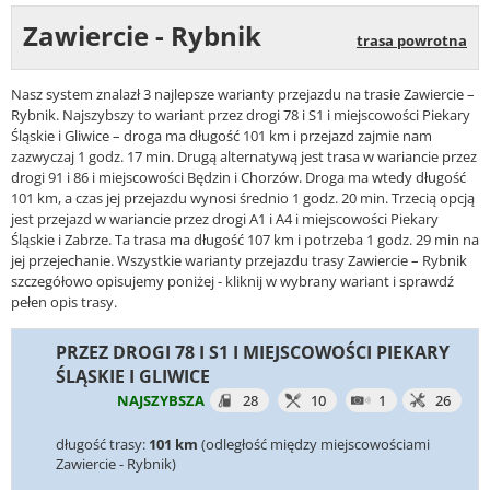
Zawiercie - Rybnik
trasa powrotna
Nasz system znalazł 3 najlepsze warianty przejazdu na trasie Zawiercie –
Rybnik. Najszybszy to wariant przez drogi 78 i S1 i miejscowości Piekary
Śląskie i Gliwice – droga ma długość 101 km i przejazd zajmie nam
zazwyczaj 1 godz. 17 min. Drugą alternatywą jest trasa w wariancie przez
drogi 91 i 86 i miejscowości Będzin i Chorzów. Droga ma wtedy długość
101 km, a czas jej przejazdu wynosi średnio 1 godz. 20 min. Trzecią opcją
jest przejazd w wariancie przez drogi A1 i A4 i miejscowości Piekary
Śląskie i Zabrze. Ta trasa ma długość 107 km i potrzeba 1 godz. 29 min na
jej przejechanie. Wszystkie warianty przejazdu trasy Zawiercie – Rybnik
szczegółowo opisujemy poniżej - kliknij w wybrany wariant i sprawdź
pełen opis trasy.
PRZEZ DROGI 78 I S1 I MIEJSCOWOŚCI PIEKARY
ŚLĄSKIE I GLIWICE
NAJSZYBSZA
28
10
1
26
długość trasy:
101 km
(odległość między miejscowościami
Zawiercie - Rybnik)