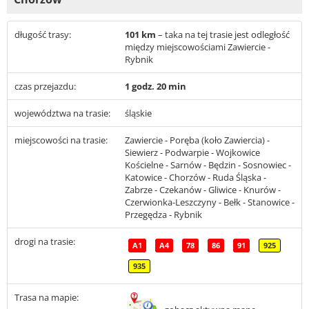
długość trasy:
101 km
– taka na tej trasie jest odległość
między miejscowościami Zawiercie -
Rybnik
czas przejazdu:
1 godz. 20 min
województwa na trasie:
śląskie
miejscowości na trasie:
Zawiercie - Poręba (koło Zawiercia) -
Siewierz - Podwarpie - Wojkowice
Kościelne - Sarnów - Będzin - Sosnowiec -
Katowice - Chorzów - Ruda Śląska -
Zabrze - Czekanów - Gliwice - Knurów -
Czerwionka-Leszczyny - Bełk - Stanowice -
Przegędza - Rybnik
drogi na trasie:
A1
A4
78
86
91
925
935
Trasa na mapie: