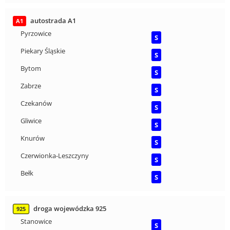
autostrada A1
A1
Pyrzowice
S
Piekary Śląskie
S
Bytom
S
Zabrze
S
Czekanów
S
Gliwice
S
Knurów
S
Czerwionka-Leszczyny
S
Bełk
S
droga wojewódzka 925
925
Stanowice
S