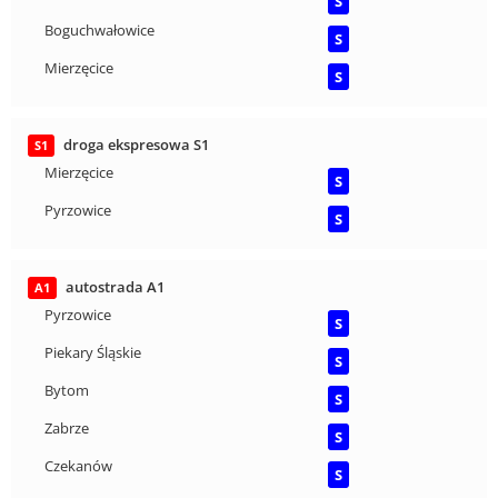
S
Boguchwałowice
S
Mierzęcice
S
droga ekspresowa S1
S1
Mierzęcice
S
Pyrzowice
S
autostrada A1
A1
Pyrzowice
S
Piekary Śląskie
S
Bytom
S
Zabrze
S
Czekanów
S