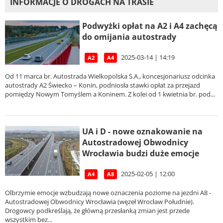
INFORMACJE O DROGACH NA TRASIE
Podwyżki opłat na A2 i A4 zachęcą
do omijania autostrady
2025-03-14 | 14:19
A2
A4
Od 11 marca br. Autostrada Wielkopolska S.A., koncesjonariusz odcinka
autostrady A2 Świecko – Konin, podniosła stawki opłat za przejazd
pomiędzy Nowym Tomyślem a Koninem. Z kolei od 1 kwietnia br. pod...
UA i D - nowe oznakowanie na
Autostradowej Obwodnicy
Wrocławia budzi duże emocje
2025-02-05 | 12:00
A4
A8
Olbrzymie emocje wzbudzają nowe oznaczenia poziome na jezdni A8 -
Autostradowej Obwodnicy Wrocławia (węzeł Wrocław Południe).
Drogowcy podkreślają, że główną przesłanką zmian jest przede
wszystkim bez...