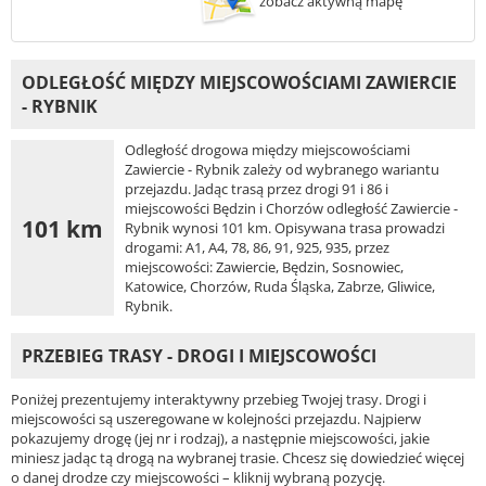
zobacz aktywną mapę
ODLEGŁOŚĆ MIĘDZY MIEJSCOWOŚCIAMI ZAWIERCIE
- RYBNIK
Odległość drogowa między miejscowościami
Zawiercie - Rybnik zależy od wybranego wariantu
przejazdu. Jadąc trasą przez drogi 91 i 86 i
miejscowości Będzin i Chorzów odległość Zawiercie -
101 km
Rybnik wynosi 101 km. Opisywana trasa prowadzi
drogami: A1, A4, 78, 86, 91, 925, 935, przez
miejscowości: Zawiercie, Będzin, Sosnowiec,
Katowice, Chorzów, Ruda Śląska, Zabrze, Gliwice,
Rybnik.
PRZEBIEG TRASY - DROGI I MIEJSCOWOŚCI
Poniżej prezentujemy interaktywny przebieg Twojej trasy. Drogi i
miejscowości są uszeregowane w kolejności przejazdu. Najpierw
pokazujemy drogę (jej nr i rodzaj), a następnie miejscowości, jakie
miniesz jadąc tą drogą na wybranej trasie. Chcesz się dowiedzieć więcej
o danej drodze czy miejscowości – kliknij wybraną pozycję.