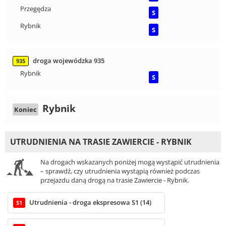
Przegędza
S
Rybnik
S
droga wojewódzka 935
935
Rybnik
S
Rybnik
Koniec
UTRUDNIENIA NA TRASIE ZAWIERCIE - RYBNIK
Na drogach wskazanych poniżej mogą wystąpić utrudnienia
– sprawdź, czy utrudnienia wystąpią również podczas
przejazdu daną drogą na trasie Zawiercie - Rybnik.
Utrudnienia - droga ekspresowa S1 (14)
S1