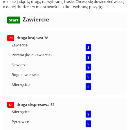
miniesz jadąc tą drogą na wybranej trasie. Chcesz się dowiedzieć więcej
o danej drodze czy miejscowości – kliknij wybraną pozycję.
Zawiercie
Start
droga krajowa 78
78
Zawiercie
S
Poręba (koło Zawiercia)
S
Siewierz
S
Boguchwałowice
S
Mierzęcice
S
droga ekspresowa S1
S1
Mierzęcice
S
Pyrzowice
S