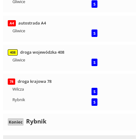
Gliwice
S
autostrada A4
A4
Gliwice
S
droga wojewódzka 408
408
Gliwice
S
droga krajowa 78
78
Wilcza
S
Rybnik
S
Rybnik
Koniec