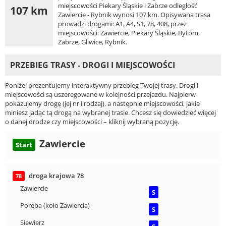
miejscowości Piekary Śląskie i Zabrze odległość
107 km
Zawiercie - Rybnik wynosi 107 km. Opisywana trasa
prowadzi drogami: A1, A4, S1, 78, 408, przez
miejscowości: Zawiercie, Piekary Śląskie, Bytom,
Zabrze, Gliwice, Rybnik.
PRZEBIEG TRASY - DROGI I MIEJSCOWOŚCI
Poniżej prezentujemy interaktywny przebieg Twojej trasy. Drogi i
miejscowości są uszeregowane w kolejności przejazdu. Najpierw
pokazujemy drogę (jej nr i rodzaj), a następnie miejscowości, jakie
miniesz jadąc tą drogą na wybranej trasie. Chcesz się dowiedzieć więcej
o danej drodze czy miejscowości – kliknij wybraną pozycję.
Zawiercie
Start
droga krajowa 78
78
Zawiercie
S
Poręba (koło Zawiercia)
S
Siewierz