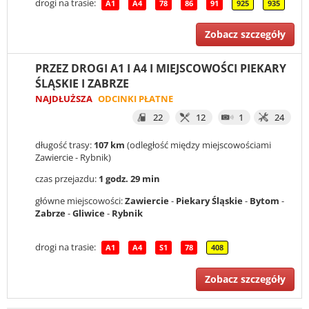
drogi na trasie:
A1
A4
78
86
91
925
935
Zobacz szczegóły
PRZEZ DROGI A1 I A4 I MIEJSCOWOŚCI PIEKARY
ŚLĄSKIE I ZABRZE
NAJDŁUŻSZA
ODCINKI PŁATNE
22
12
1
24
długość trasy:
107 km
(odległość między miejscowościami
Zawiercie - Rybnik)
czas przejazdu:
1 godz. 29 min
główne miejscowości:
Zawiercie
-
Piekary Śląskie
-
Bytom
-
Zabrze
-
Gliwice
-
Rybnik
drogi na trasie:
A1
A4
S1
78
408
Zobacz szczegóły