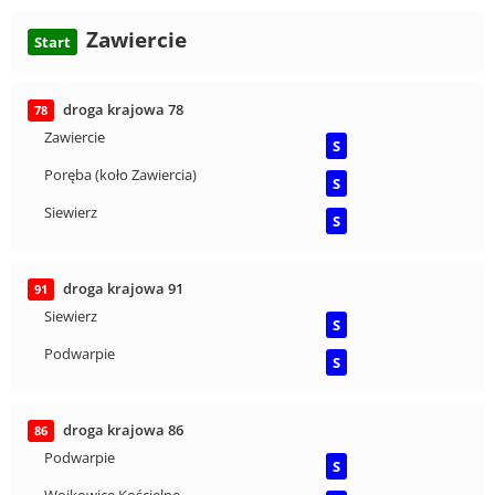
Zawiercie
Start
droga krajowa 78
78
Zawiercie
S
Poręba (koło Zawiercia)
S
Siewierz
S
droga krajowa 91
91
Siewierz
S
Podwarpie
S
droga krajowa 86
86
Podwarpie
S