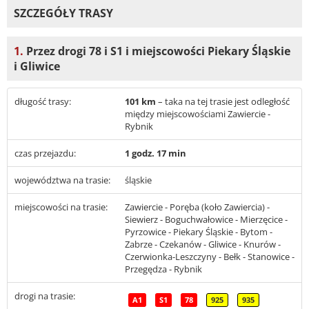
SZCZEGÓŁY TRASY
1.
Przez drogi 78 i S1 i miejscowości Piekary Śląskie
i Gliwice
długość trasy:
101 km
– taka na tej trasie jest odległość
między miejscowościami Zawiercie -
Rybnik
czas przejazdu:
1 godz. 17 min
województwa na trasie:
śląskie
miejscowości na trasie:
Zawiercie - Poręba (koło Zawiercia) -
Siewierz - Boguchwałowice - Mierzęcice -
Pyrzowice - Piekary Śląskie - Bytom -
Zabrze - Czekanów - Gliwice - Knurów -
Czerwionka-Leszczyny - Bełk - Stanowice -
Przegędza - Rybnik
drogi na trasie:
A1
S1
78
925
935