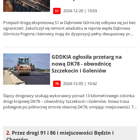
2024-12-20 | 13:03
S1
Przejazd drogą ekspresową S1 w Dąbrowie Górniczej odbywa się już bez
ograniczeń. Zakończył się remont wiaduktu w rejonie węzła Dąbrowa
Górnicza Pogoria i kierowcy mają do dyspozycji pełny dwupasowy pr...
GDDKIA ogłosiła przetarg na
nową DK78 - obwodnicę
Szczekocin i Goleniów
2024-12-05 | 10:42
78
Śląscy drogowcy szukają wykonawcy ponad 13 kilometrowego odcinka
drogi krajowej DK78 – obwodnicy Szczekocin i Goleniów. Nowa trasa
pobiegnie po północnej stronie obecnej DK78, omijając miejscowości. T...
2.
Przez drogi 91 i 86 i miejscowości Będzin i
Chorzów