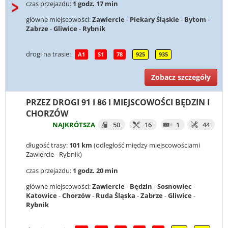
czas przejazdu:
1 godz. 17 min
główne miejscowości:
Zawiercie
-
Piekary Śląskie
-
Bytom
-
Zabrze
-
Gliwice
-
Rybnik
drogi na trasie:
A1
S1
78
925
935
Zobacz szczegóły
PRZEZ DROGI 91 I 86 I MIEJSCOWOŚCI BĘDZIN I
CHORZÓW
NAJKRÓTSZA
50
16
1
44
długość trasy:
101 km
(odległość między miejscowościami
Zawiercie - Rybnik)
czas przejazdu:
1 godz. 20 min
główne miejscowości:
Zawiercie
-
Będzin
-
Sosnowiec
-
Katowice
-
Chorzów
-
Ruda Śląska
-
Zabrze
-
Gliwice
-
Rybnik