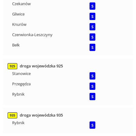
Czekanów
S
Gliwice
S
Knurów
S
Czerwionka-Leszczyny
S
Bełk
S
droga wojewódzka 925
925
Stanowice
S
Przegędza
S
Rybnik
S
droga wojewódzka 935
935
Rybnik
S