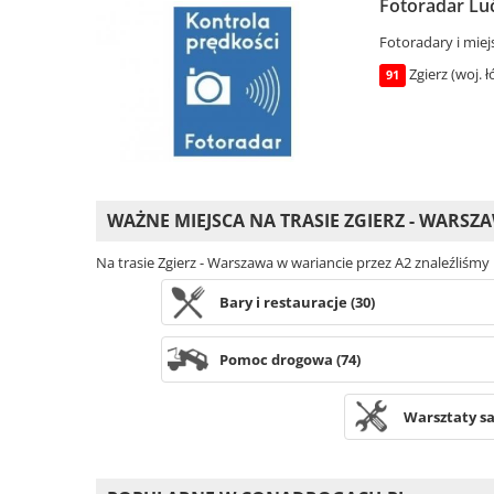
Fotoradar Lu
Fotoradary i miej
Zgierz (woj. ł
91
WAŻNE MIEJSCA NA TRASIE ZGIERZ - WARSZ
Na trasie Zgierz - Warszawa w wariancie przez A2 znaleźliśmy
Bary i restauracje (30)
Pomoc drogowa (74)
Warsztaty s