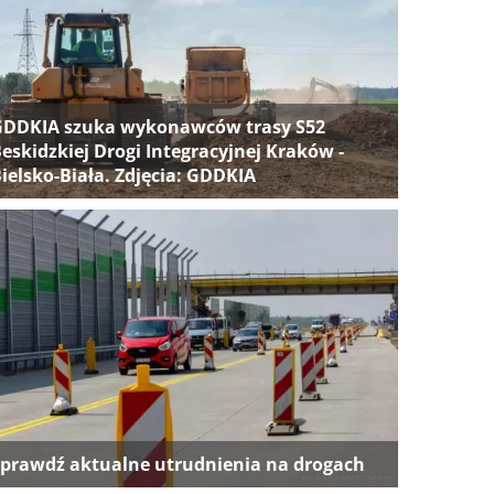
GDDKIA szuka wykonawców trasy S52
eskidzkiej Drogi Integracyjnej Kraków -
ielsko-Biała. Zdjęcia: GDDKIA
prawdź aktualne utrudnienia na drogach