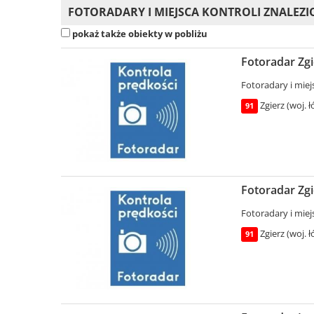
FOTORADARY I MIEJSCA KONTROLI ZNALEZIO
pokaż także obiekty w pobliżu
Fotoradar Zgi
Fotoradary i miej
Zgierz (woj. ł
91
Fotoradar Zgi
Fotoradary i miej
Zgierz (woj. ł
91