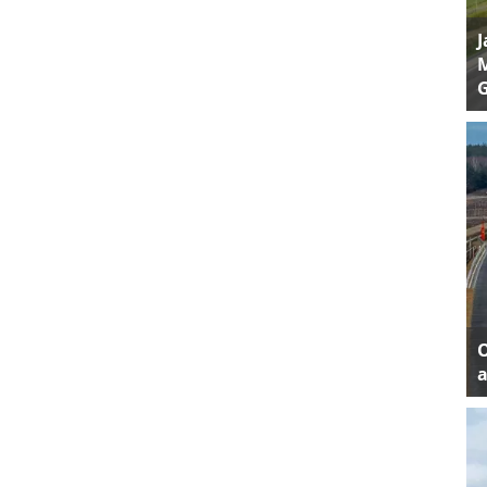
J
M
a