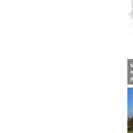
M
e
p