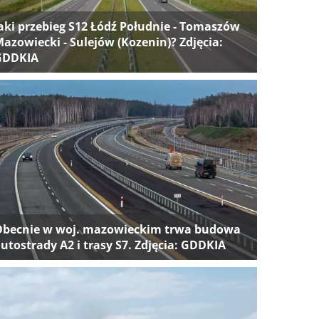
aki przebieg S12 Łódź Południe - Tomaszów
azowiecki - Sulejów (Kozenin)? Zdjęcia:
GDDKIA
Obecnie w woj. mazowieckim trwa budowa
utostrady A2 i trasy S7. Zdjęcia: GDDKIA