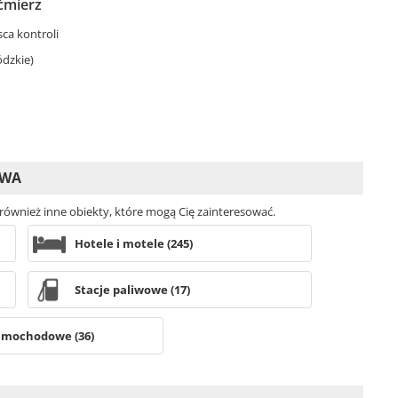
ćmierz
sca kontroli
ódzkie)
AWA
 również inne obiekty, które mogą Cię zainteresować.
Hotele i motele (245)
Stacje paliwowe (17)
amochodowe (36)