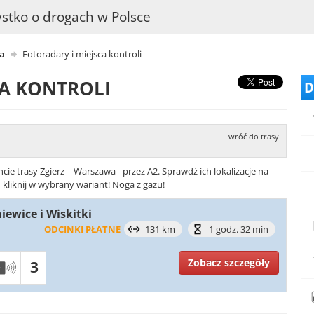
stko o drogach w Polsce
wa
Fotoradary i miejsca kontroli
CA KONTROLI
D
wróć do trasy
e trasy Zgierz – Warszawa - przez A2. Sprawdź ich lokalizacje na
 kliknij w wybrany wariant! Noga z gazu!
niewice i Wiskitki
ODCINKI PŁATNE
131 km
1 godz. 32 min
Zobacz szczegóły
3