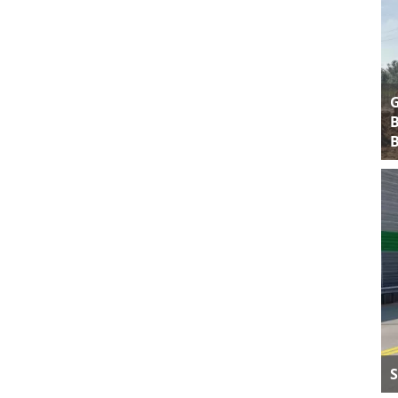
B
B
S