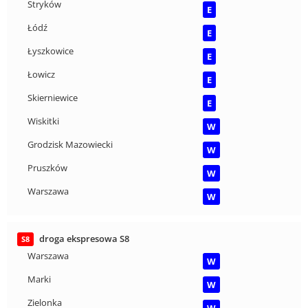
Stryków
E
Łódź
E
Łyszkowice
E
Łowicz
E
Skierniewice
E
Wiskitki
W
Grodzisk Mazowiecki
W
Pruszków
W
Warszawa
W
droga ekspresowa S8
S8
Warszawa
W
Marki
W
Zielonka