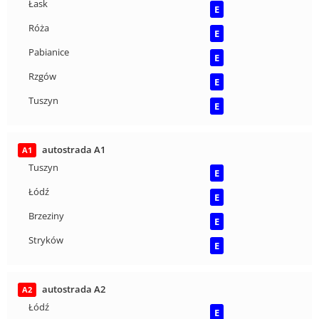
Łask
E
Róża
E
Pabianice
E
Rzgów
E
Tuszyn
E
autostrada A1
A1
Tuszyn
E
Łódź
E
Brzeziny
E
Stryków
E
autostrada A2
A2
Łódź
E