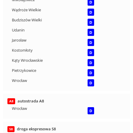
D
Wądroże Wielkie
D
Budziszów Wielki
D
Udanin
D
Jarosław
D
Kostomłoty
D
Kąty Wrocławskie
D
Pietrzykowice
D
Wrocław
D
autostrada A8
A8
Wrocław
D
droga ekspresowa S8
S8