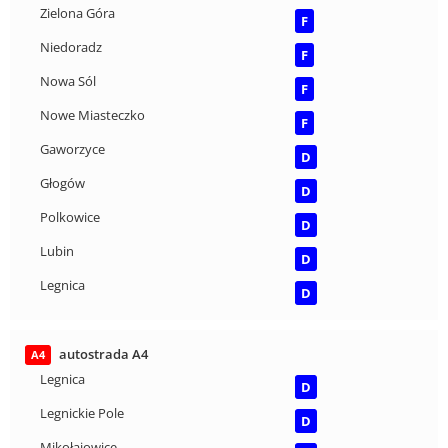
Zielona Góra
F
Niedoradz
F
Nowa Sól
F
Nowe Miasteczko
F
Gaworzyce
D
Głogów
D
Polkowice
D
Lubin
D
Legnica
D
autostrada A4
A4
Legnica
D
Legnickie Pole
D
Mikołajowice