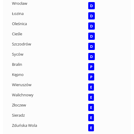
Wrocław
D
Łozina
D
Oleśnica
D
Cieśle
D
Szczodrów
D
Syców
D
Bralin
P
Kępno
P
Wieruszów
E
Walichnowy
E
Złoczew
E
Sieradz
E
Zduńska Wola
E