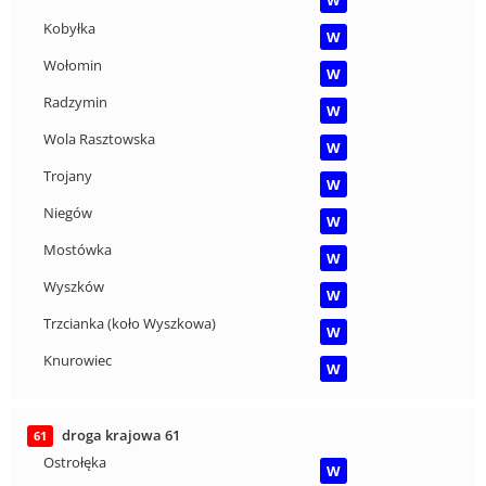
W
Kobyłka
W
Wołomin
W
Radzymin
W
Wola Rasztowska
W
Trojany
W
Niegów
W
Mostówka
W
Wyszków
W
Trzcianka (koło Wyszkowa)
W
Knurowiec
W
droga krajowa 61
61
Ostrołęka
W