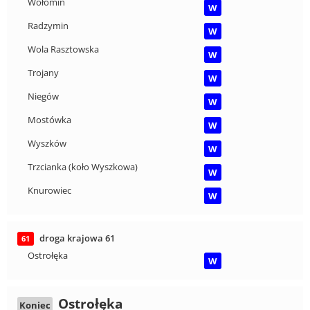
Wołomin
W
Radzymin
W
Wola Rasztowska
W
Trojany
W
Niegów
W
Mostówka
W
Wyszków
W
Trzcianka (koło Wyszkowa)
W
Knurowiec
W
droga krajowa 61
61
Ostrołęka
W
Ostrołęka
Koniec