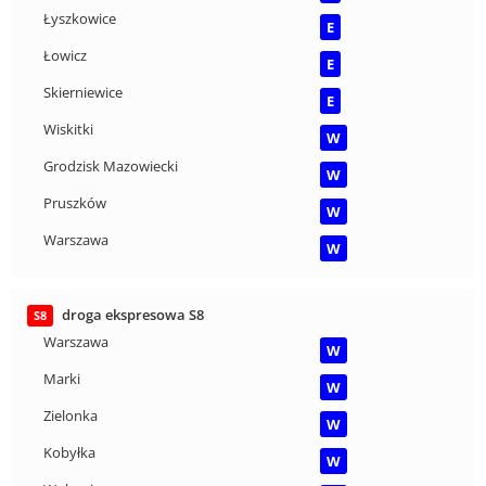
Łyszkowice
E
Łowicz
E
Skierniewice
E
Wiskitki
W
Grodzisk Mazowiecki
W
Pruszków
W
Warszawa
W
droga ekspresowa S8
S8
Warszawa
W
Marki
W
Zielonka
W
Kobyłka
W