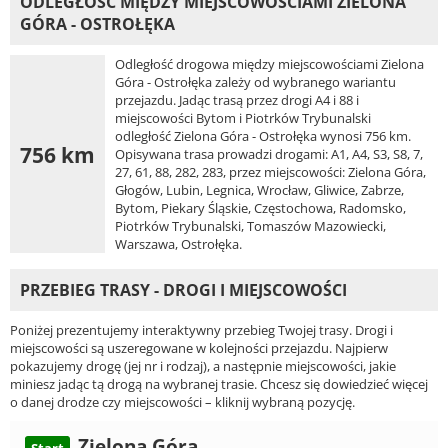
ODLEGŁOŚĆ MIĘDZY MIEJSCOWOŚCIAMI ZIELONA
GÓRA - OSTROŁĘKA
Odległość drogowa między miejscowościami Zielona
Góra - Ostrołęka zależy od wybranego wariantu
przejazdu. Jadąc trasą przez drogi A4 i 88 i
miejscowości Bytom i Piotrków Trybunalski
odległość Zielona Góra - Ostrołęka wynosi 756 km.
756 km
Opisywana trasa prowadzi drogami: A1, A4, S3, S8, 7,
27, 61, 88, 282, 283, przez miejscowości: Zielona Góra,
Głogów, Lubin, Legnica, Wrocław, Gliwice, Zabrze,
Bytom, Piekary Śląskie, Częstochowa, Radomsko,
Piotrków Trybunalski, Tomaszów Mazowiecki,
Warszawa, Ostrołęka.
PRZEBIEG TRASY - DROGI I MIEJSCOWOŚCI
Poniżej prezentujemy interaktywny przebieg Twojej trasy. Drogi i
miejscowości są uszeregowane w kolejności przejazdu. Najpierw
pokazujemy drogę (jej nr i rodzaj), a następnie miejscowości, jakie
miniesz jadąc tą drogą na wybranej trasie. Chcesz się dowiedzieć więcej
o danej drodze czy miejscowości – kliknij wybraną pozycję.
Zielona Góra