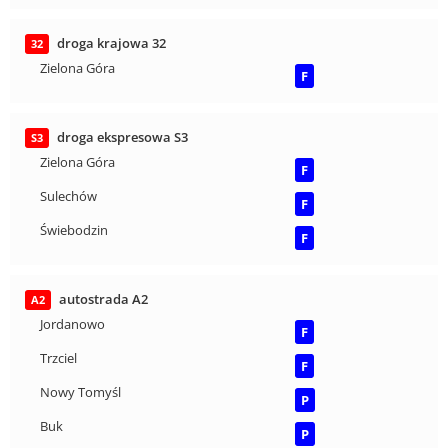
droga krajowa 32
32
Zielona Góra
F
droga ekspresowa S3
S3
Zielona Góra
F
Sulechów
F
Świebodzin
F
autostrada A2
A2
Jordanowo
F
Trzciel
F
Nowy Tomyśl
P
Buk
P