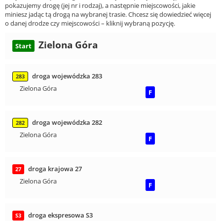
pokazujemy drogę (jej nr i rodzaj), a następnie miejscowości, jakie
miniesz jadąc tą drogą na wybranej trasie. Chcesz się dowiedzieć więcej
o danej drodze czy miejscowości – kliknij wybraną pozycję.
Zielona Góra
Start
droga wojewódzka 283
283
Zielona Góra
F
droga wojewódzka 282
282
Zielona Góra
F
droga krajowa 27
27
Zielona Góra
F
droga ekspresowa S3
S3