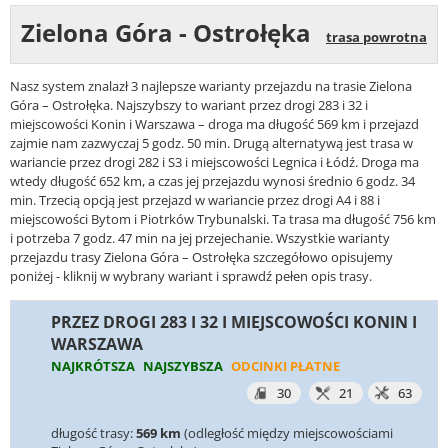
Zielona Góra - Ostrołęka
trasa powrotna
Nasz system znalazł 3 najlepsze warianty przejazdu na trasie Zielona
Góra – Ostrołęka. Najszybszy to wariant przez drogi 283 i 32 i
miejscowości Konin i Warszawa – droga ma długość 569 km i przejazd
zajmie nam zazwyczaj 5 godz. 50 min. Drugą alternatywą jest trasa w
wariancie przez drogi 282 i S3 i miejscowości Legnica i Łódź. Droga ma
wtedy długość 652 km, a czas jej przejazdu wynosi średnio 6 godz. 34
min. Trzecią opcją jest przejazd w wariancie przez drogi A4 i 88 i
miejscowości Bytom i Piotrków Trybunalski. Ta trasa ma długość 756 km
i potrzeba 7 godz. 47 min na jej przejechanie. Wszystkie warianty
przejazdu trasy Zielona Góra – Ostrołęka szczegółowo opisujemy
poniżej - kliknij w wybrany wariant i sprawdź pełen opis trasy.
PRZEZ DROGI 283 I 32 I MIEJSCOWOŚCI KONIN I
WARSZAWA
NAJKRÓTSZA
NAJSZYBSZA
ODCINKI PŁATNE
30
21
63
długość trasy:
569 km
(odległość między miejscowościami