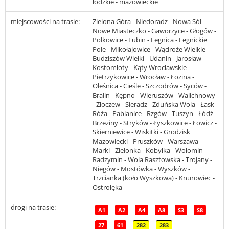
łódzkie - mazowieckie
miejscowości na trasie:
Zielona Góra - Niedoradz - Nowa Sól -
Nowe Miasteczko - Gaworzyce - Głogów -
Polkowice - Lubin - Legnica - Legnickie
Pole - Mikołajowice - Wądroże Wielkie -
Budziszów Wielki - Udanin - Jarosław -
Kostomłoty - Kąty Wrocławskie -
Pietrzykowice - Wrocław - Łozina -
Oleśnica - Cieśle - Szczodrów - Syców -
Bralin - Kępno - Wieruszów - Walichnowy
- Złoczew - Sieradz - Zduńska Wola - Łask -
Róża - Pabianice - Rzgów - Tuszyn - Łódź -
Brzeziny - Stryków - Łyszkowice - Łowicz -
Skierniewice - Wiskitki - Grodzisk
Mazowiecki - Pruszków - Warszawa -
Marki - Zielonka - Kobyłka - Wołomin -
Radzymin - Wola Rasztowska - Trojany -
Niegów - Mostówka - Wyszków -
Trzcianka (koło Wyszkowa) - Knurowiec -
Ostrołęka
drogi na trasie:
A1
A2
A4
A8
S3
S8
27
61
282
283