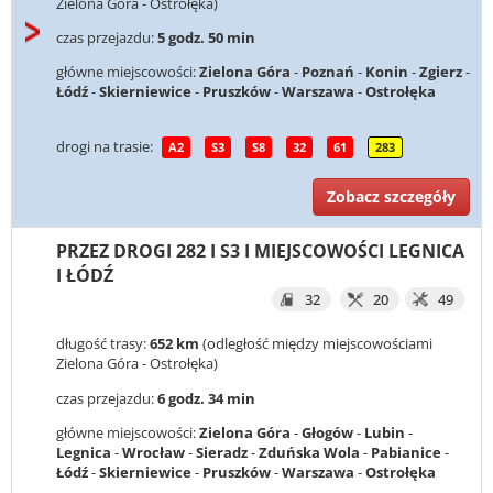
Zielona Góra - Ostrołęka)
czas przejazdu:
5 godz. 50 min
główne miejscowości:
Zielona Góra
-
Poznań
-
Konin
-
Zgierz
-
Łódź
-
Skierniewice
-
Pruszków
-
Warszawa
-
Ostrołęka
drogi na trasie:
A2
S3
S8
32
61
283
Zobacz szczegóły
PRZEZ DROGI 282 I S3 I MIEJSCOWOŚCI LEGNICA
I ŁÓDŹ
32
20
49
długość trasy:
652 km
(odległość między miejscowościami
Zielona Góra - Ostrołęka)
czas przejazdu:
6 godz. 34 min
główne miejscowości:
Zielona Góra
-
Głogów
-
Lubin
-
Legnica
-
Wrocław
-
Sieradz
-
Zduńska Wola
-
Pabianice
-
Łódź
-
Skierniewice
-
Pruszków
-
Warszawa
-
Ostrołęka