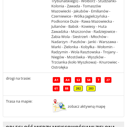
Trybunalskiego) - Wolbórz - Studzianki-
Kolonia - Zawada - Tomaszów
Mazowiecki - Jakubów - Emilianów -
Czerniewice - Wólka Jagielczyńska -
Podkonice Duże - Rawa Mazowiecka -
Julianów - Babsk - Kowiesy - Huta
Zawadzka - Mszczonów - Radziejowice -
Żabia Wola - Siestrzeń - Młochów -
Nadarzyn - Paszków - Janki - Warszawa -
Marki - Zielonka - Kobyłka - Wołomin -
Radzymin - Wola Rasztowska - Trojany -
Niegów - Mostówka - Wyszków -
Trzcianka (koło Wyszkowa) - Knurowiec -
Ostrołęka
drogi na trasie:
A1
A4
S3
S8
7
27
61
88
282
283
Trasa na mapie:
zobacz aktywną mapę