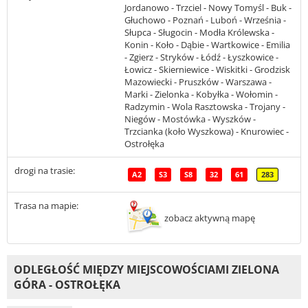
Jordanowo - Trzciel - Nowy Tomyśl - Buk -
Głuchowo - Poznań - Luboń - Września -
Słupca - Sługocin - Modła Królewska -
Konin - Koło - Dąbie - Wartkowice - Emilia
- Zgierz - Stryków - Łódź - Łyszkowice -
Łowicz - Skierniewice - Wiskitki - Grodzisk
Mazowiecki - Pruszków - Warszawa -
Marki - Zielonka - Kobyłka - Wołomin -
Radzymin - Wola Rasztowska - Trojany -
Niegów - Mostówka - Wyszków -
Trzcianka (koło Wyszkowa) - Knurowiec -
Ostrołęka
drogi na trasie:
A2
S3
S8
32
61
283
Trasa na mapie:
zobacz aktywną mapę
ODLEGŁOŚĆ MIĘDZY MIEJSCOWOŚCIAMI ZIELONA
GÓRA - OSTROŁĘKA