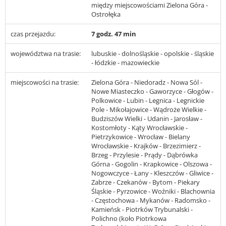
między miejscowościami Zielona Góra -
Ostrołęka
czas przejazdu:
7 godz. 47 min
województwa na trasie:
lubuskie - dolnośląskie - opolskie - śląskie
- łódzkie - mazowieckie
miejscowości na trasie:
Zielona Góra - Niedoradz - Nowa Sól -
Nowe Miasteczko - Gaworzyce - Głogów -
Polkowice - Lubin - Legnica - Legnickie
Pole - Mikołajowice - Wądroże Wielkie -
Budziszów Wielki - Udanin - Jarosław -
Kostomłoty - Kąty Wrocławskie -
Pietrzykowice - Wrocław - Bielany
Wrocławskie - Krajków - Brzezimierz -
Brzeg - Przylesie - Prądy - Dąbrówka
Górna - Gogolin - Krapkowice - Olszowa -
Nogowczyce - Łany - Kleszczów - Gliwice -
Zabrze - Czekanów - Bytom - Piekary
Śląskie - Pyrzowice - Woźniki - Blachownia
- Częstochowa - Mykanów - Radomsko -
Kamieńsk - Piotrków Trybunalski -
Polichno (koło Piotrkowa