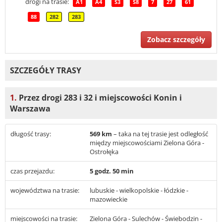
drogi na trasie:
A1
A4
S3
S8
7
27
61
88
282
283
Zobacz szczegóły
SZCZEGÓŁY TRASY
1.
Przez drogi 283 i 32 i miejscowości Konin i
Warszawa
długość trasy:
569 km
– taka na tej trasie jest odległość
między miejscowościami Zielona Góra -
Ostrołęka
czas przejazdu:
5 godz. 50 min
województwa na trasie:
lubuskie - wielkopolskie - łódzkie -
mazowieckie
miejscowości na trasie:
Zielona Góra - Sulechów - Świebodzin -