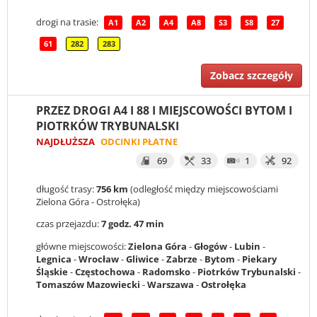
drogi na trasie:
A1
A2
A4
A8
S3
S8
27
61
282
283
Zobacz szczegóły
PRZEZ DROGI A4 I 88 I MIEJSCOWOŚCI BYTOM I
PIOTRKÓW TRYBUNALSKI
NAJDŁUŻSZA
ODCINKI PŁATNE
69
33
1
92
długość trasy:
756 km
(odległość między miejscowościami
Zielona Góra - Ostrołęka)
czas przejazdu:
7 godz. 47 min
główne miejscowości:
Zielona Góra
-
Głogów
-
Lubin
-
Legnica
-
Wrocław
-
Gliwice
-
Zabrze
-
Bytom
-
Piekary
Śląskie
-
Częstochowa
-
Radomsko
-
Piotrków Trybunalski
-
Tomaszów Mazowiecki
-
Warszawa
-
Ostrołęka