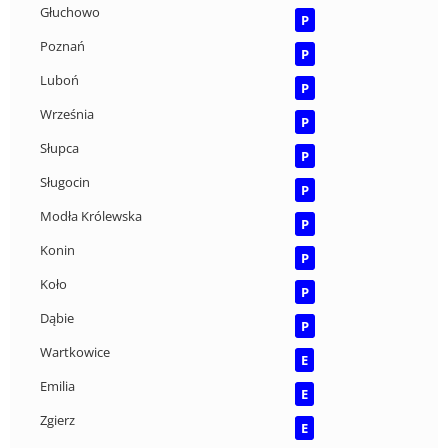
Głuchowo
P
Poznań
P
Luboń
P
Września
P
Słupca
P
Sługocin
P
Modła Królewska
P
Konin
P
Koło
P
Dąbie
P
Wartkowice
E
Emilia
E
Zgierz
E