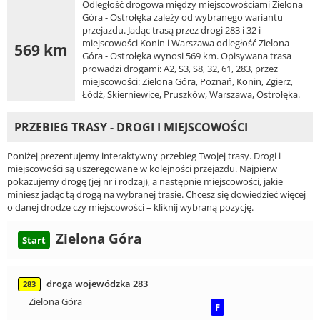
Odległość drogowa między miejscowościami Zielona
Góra - Ostrołęka zależy od wybranego wariantu
przejazdu. Jadąc trasą przez drogi 283 i 32 i
miejscowości Konin i Warszawa odległość Zielona
569 km
Góra - Ostrołęka wynosi 569 km. Opisywana trasa
prowadzi drogami: A2, S3, S8, 32, 61, 283, przez
miejscowości: Zielona Góra, Poznań, Konin, Zgierz,
Łódź, Skierniewice, Pruszków, Warszawa, Ostrołęka.
PRZEBIEG TRASY - DROGI I MIEJSCOWOŚCI
Poniżej prezentujemy interaktywny przebieg Twojej trasy. Drogi i
miejscowości są uszeregowane w kolejności przejazdu. Najpierw
pokazujemy drogę (jej nr i rodzaj), a następnie miejscowości, jakie
miniesz jadąc tą drogą na wybranej trasie. Chcesz się dowiedzieć więcej
o danej drodze czy miejscowości – kliknij wybraną pozycję.
Zielona Góra
Start
droga wojewódzka 283
283
Zielona Góra
F