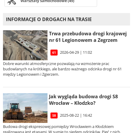
Warsztaty samochodowe (49)
INFORMACJE O DROGACH NA TRASIE
Trwa przebudowa drogi krajowej
nr 61 Legionowem a Zegrzem
2026-04-29 | 11:02
61
Dobre warunki atmosferyczne pozwalają na wzmożenie prac
budowlanych na krótkiego, ale bardzo ważnego odcinka drogi nr 61
między Legionowem i Zgierzem.
Jak wygląda budowa drogi S8
Wrocław – Kłodzko?
2025-08-22 | 16:42
S8
Budowa drogi ekspresowej pomiędzy Wrocławiem a Kłodzkiem
realizowana jest etapami. W sumie to siedem odcinków. Pięć z nich,