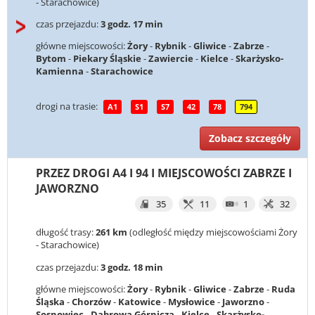
- Starachowice)
czas przejazdu:
3 godz. 17 min
główne miejscowości:
Żory
-
Rybnik
-
Gliwice
-
Zabrze
-
Bytom
-
Piekary Śląskie
-
Zawiercie
-
Kielce
-
Skarżysko-
Kamienna
-
Starachowice
drogi na trasie:
A1
S1
S7
42
78
794
Zobacz szczegóły
PRZEZ DROGI A4 I 94 I MIEJSCOWOŚCI ZABRZE I
JAWORZNO
35
11
1
32
długość trasy:
261 km
(odległość między miejscowościami Żory
- Starachowice)
czas przejazdu:
3 godz. 18 min
główne miejscowości:
Żory
-
Rybnik
-
Gliwice
-
Zabrze
-
Ruda
Śląska
-
Chorzów
-
Katowice
-
Mysłowice
-
Jaworzno
-
Sosnowiec
-
Dąbrowa Górnicza
-
Kielce
-
Skarżysko-