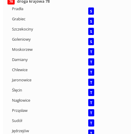
droga krajowa 78
78
Pradła
S
Grabiec
S
Szczekociny
S
Goleniowy
S
Moskorzew
T
Damiany
T
Chlewice
T
Jaronowice
T
Ślęcin
T
Nagłowice
T
Prząsław
T
Sudół
T
Jędrzejów
T