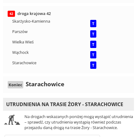
droga krajowa 42
42
Skarżysko-Kamienna
T
Parszów
T
Wielka Wieś
T
Wąchock
T
Starachowice
T
Starachowice
Koniec
UTRUDNIENIA NA TRASIE ŻORY - STARACHOWICE
Na drogach wskazanych poniżej mogą wystąpić utrudnienia
– sprawdź, czy utrudnienia wystąpią również podczas
przejazdu daną drogą na trasie Żory - Starachowice.