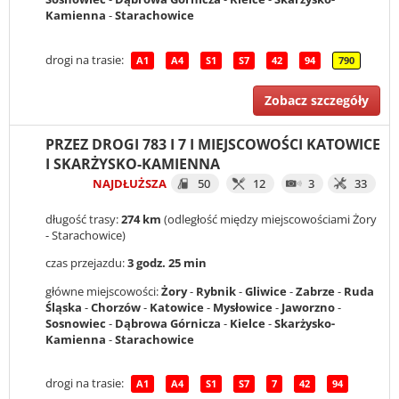
Kamienna
-
Starachowice
drogi na trasie:
A1
A4
S1
S7
42
94
790
Zobacz szczegóły
PRZEZ DROGI 783 I 7 I MIEJSCOWOŚCI KATOWICE
I SKARŻYSKO-KAMIENNA
NAJDŁUŻSZA
50
12
3
33
długość trasy:
274 km
(odległość między miejscowościami Żory
- Starachowice)
czas przejazdu:
3 godz. 25 min
główne miejscowości:
Żory
-
Rybnik
-
Gliwice
-
Zabrze
-
Ruda
Śląska
-
Chorzów
-
Katowice
-
Mysłowice
-
Jaworzno
-
Sosnowiec
-
Dąbrowa Górnicza
-
Kielce
-
Skarżysko-
Kamienna
-
Starachowice
drogi na trasie:
A1
A4
S1
S7
7
42
94