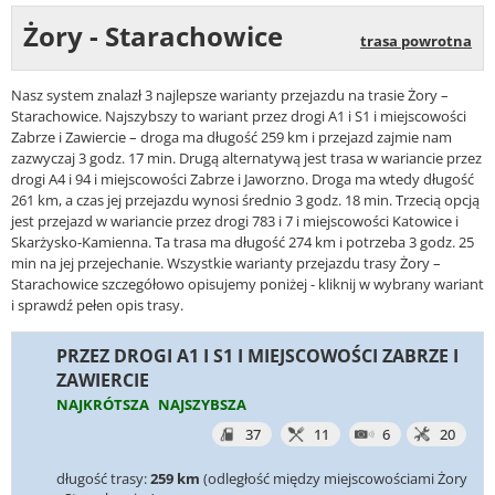
Żory - Starachowice
trasa powrotna
Nasz system znalazł 3 najlepsze warianty przejazdu na trasie Żory –
Starachowice. Najszybszy to wariant przez drogi A1 i S1 i miejscowości
Zabrze i Zawiercie – droga ma długość 259 km i przejazd zajmie nam
zazwyczaj 3 godz. 17 min. Drugą alternatywą jest trasa w wariancie przez
drogi A4 i 94 i miejscowości Zabrze i Jaworzno. Droga ma wtedy długość
261 km, a czas jej przejazdu wynosi średnio 3 godz. 18 min. Trzecią opcją
jest przejazd w wariancie przez drogi 783 i 7 i miejscowości Katowice i
Skarżysko-Kamienna. Ta trasa ma długość 274 km i potrzeba 3 godz. 25
min na jej przejechanie. Wszystkie warianty przejazdu trasy Żory –
Starachowice szczegółowo opisujemy poniżej - kliknij w wybrany wariant
i sprawdź pełen opis trasy.
PRZEZ DROGI A1 I S1 I MIEJSCOWOŚCI ZABRZE I
ZAWIERCIE
NAJKRÓTSZA
NAJSZYBSZA
37
11
6
20
długość trasy:
259 km
(odległość między miejscowościami Żory