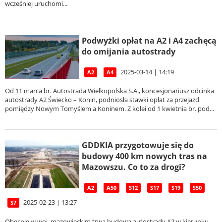
wcześniej uruchomi...
Podwyżki opłat na A2 i A4 zachęcą
do omijania autostrady
2025-03-14 | 14:19
A2
A4
Od 11 marca br. Autostrada Wielkopolska S.A., koncesjonariusz odcinka
autostrady A2 Świecko – Konin, podniosła stawki opłat za przejazd
pomiędzy Nowym Tomyślem a Koninem. Z kolei od 1 kwietnia br. pod...
GDDKIA przygotowuje się do
budowy 400 km nowych tras na
Mazowszu. Co to za drogi?
A2
A50
S12
S17
S19
S50
2025-02-23 | 13:27
S7
Obecnie w woj. mazowieckim trwa budowa autostrady A2 w kierunku