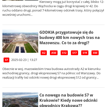
Kierowcy mogą już korzystać z całej, blisko 12-
kilometrowej obwodnicy Wąchocka w ciągu drogi krajowej nr 42. Do
ruchu oddano drugi, ponad 7-kilometrowy odcinek trasy, który połączył
wcześniej uruchomi...
GDDKIA przygotowuje się do
budowy 400 km nowych tras na
Mazowszu. Co to za drogi?
A2
A50
S12
S17
S19
S50
2025-02-23 | 13:27
S7
Obecnie w woj. mazowieckim trwa budowa autostrady A2 w kierunku
wschodniej granicy, drogi ekspresowej S7 na północ od Warszawy. Do
realizacji trafiły też odcinki nowej drogi ekspresowej S12 od granicy...
Co nowego na budowie S7 w
Krakowie? Kiedy nowe odcinki
obwodnicy Krakowa??