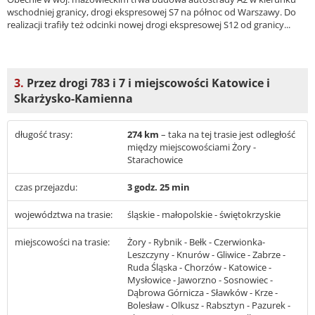
wschodniej granicy, drogi ekspresowej S7 na północ od Warszawy. Do
realizacji trafiły też odcinki nowej drogi ekspresowej S12 od granicy...
3.
Przez drogi 783 i 7 i miejscowości Katowice i
Skarżysko-Kamienna
długość trasy:
274 km
– taka na tej trasie jest odległość
między miejscowościami Żory -
Starachowice
czas przejazdu:
3 godz. 25 min
województwa na trasie:
śląskie - małopolskie - świętokrzyskie
miejscowości na trasie:
Żory - Rybnik - Bełk - Czerwionka-
Leszczyny - Knurów - Gliwice - Zabrze -
Ruda Śląska - Chorzów - Katowice -
Mysłowice - Jaworzno - Sosnowiec -
Dąbrowa Górnicza - Sławków - Krze -
Bolesław - Olkusz - Rabsztyn - Pazurek -