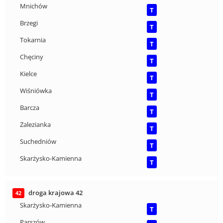
Mnichów
T
Brzegi
T
Tokarnia
T
Chęciny
T
Kielce
T
Wiśniówka
T
Barcza
T
Zalezianka
T
Suchedniów
T
Skarżysko-Kamienna
T
droga krajowa 42
42
Skarżysko-Kamienna
T
Parszów