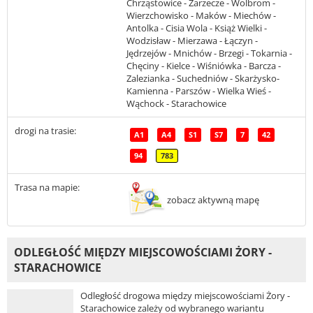
Chrząstowice - Zarzecze - Wolbrom -
Wierzchowisko - Maków - Miechów -
Antolka - Cisia Wola - Książ Wielki -
Wodzisław - Mierzawa - Łączyn -
Jędrzejów - Mnichów - Brzegi - Tokarnia -
Chęciny - Kielce - Wiśniówka - Barcza -
Zalezianka - Suchedniów - Skarżysko-
Kamienna - Parszów - Wielka Wieś -
Wąchock - Starachowice
drogi na trasie:
A1
A4
S1
S7
7
42
94
783
Trasa na mapie:
zobacz aktywną mapę
ODLEGŁOŚĆ MIĘDZY MIEJSCOWOŚCIAMI ŻORY -
STARACHOWICE
Odległość drogowa między miejscowościami Żory -
Starachowice zależy od wybranego wariantu