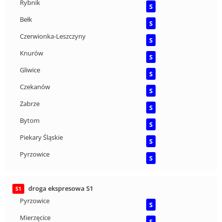
Rybnik
S
Bełk
S
Czerwionka-Leszczyny
S
Knurów
S
Gliwice
S
Czekanów
S
Zabrze
S
Bytom
S
Piekary Śląskie
S
Pyrzowice
S
droga ekspresowa S1
S1
Pyrzowice
S
Mierzęcice
S