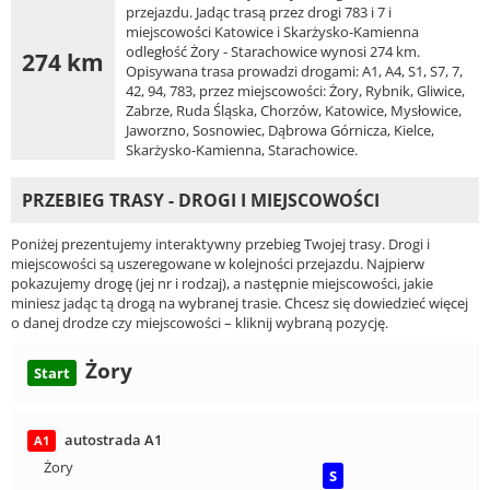
przejazdu. Jadąc trasą przez drogi 783 i 7 i
miejscowości Katowice i Skarżysko-Kamienna
odległość Żory - Starachowice wynosi 274 km.
274 km
Opisywana trasa prowadzi drogami: A1, A4, S1, S7, 7,
42, 94, 783, przez miejscowości: Żory, Rybnik, Gliwice,
Zabrze, Ruda Śląska, Chorzów, Katowice, Mysłowice,
Jaworzno, Sosnowiec, Dąbrowa Górnicza, Kielce,
Skarżysko-Kamienna, Starachowice.
PRZEBIEG TRASY - DROGI I MIEJSCOWOŚCI
Poniżej prezentujemy interaktywny przebieg Twojej trasy. Drogi i
miejscowości są uszeregowane w kolejności przejazdu. Najpierw
pokazujemy drogę (jej nr i rodzaj), a następnie miejscowości, jakie
miniesz jadąc tą drogą na wybranej trasie. Chcesz się dowiedzieć więcej
o danej drodze czy miejscowości – kliknij wybraną pozycję.
Żory
Start
autostrada A1
A1
Żory
S