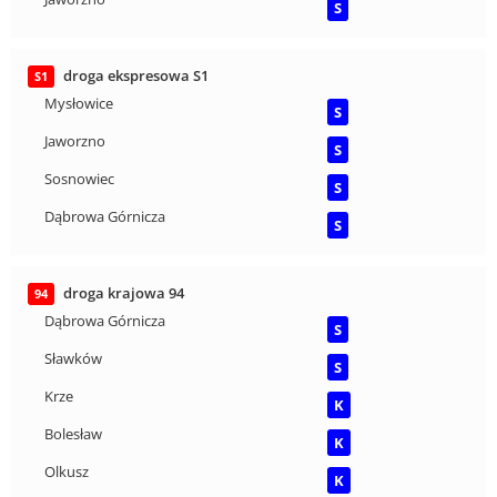
S
droga ekspresowa S1
S1
Mysłowice
S
Jaworzno
S
Sosnowiec
S
Dąbrowa Górnicza
S
droga krajowa 94
94
Dąbrowa Górnicza
S
Sławków
S
Krze
K
Bolesław
K
Olkusz
K