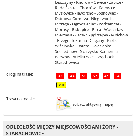
Leszczyny - Knurów - Gliwice - Zabrze -
Ruda Śląska - Chorzów - Katowice -
Mysłowice - Jaworzno - Sosnowiec -
Dąbrowa Górnicza - Niegowonice -
Mitręga - Ogrodzieniec - Podzamcze -
Morusy - Biskupice - Pilica - Wodzisław -
Mierzawa - Łączyn - Jędrzejów - Mnichów
- Brzegi - Tokarnia - Chęciny - Kielce -
Wiśniówka - Barcza - Zalezianka -
Suchedniów - Skarżysko-Kamienna -
Parszów - Wielka Wieś - Wąchock -
Starachowice
drogi na trasie:
A1
A4
S1
S7
42
94
790
Trasa na mapie:
zobacz aktywną mapę
ODLEGŁOŚĆ MIĘDZY MIEJSCOWOŚCIAMI ŻORY -
STARACHOWICE