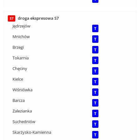
droga ekspresowa S7
S7
Jędrzejów
T
Mnichów
T
Brzegi
T
Tokarnia
T
Chęciny
T
Kielce
T
Wiśniówka
T
Barcza
T
Zalezianka
T
Suchedniów
T
Skarżysko-Kamienna
T