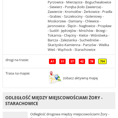
Pyrzowice - Mierzęcice - Boguchwałowice
- Siewierz - Poręba (koło Zawiercia) -
Zawiercie - Kromołów - Żerkowice - Pradła
- Grabiec - Szczekociny - Goleniowy -
Moskorzew - Damiany - Chlewice -
Jaronowice - Ślęcin - Nagłowice - Prząsław
- Sudół - Jędrzejów - Mnichów - Brzegi -
Tokarnia - Chęciny - Kielce - Wiśniówka -
Barcza - Zalezianka - Suchedniów -
Skarżysko-Kamienna - Parszów - Wielka
Wieś - Wąchock - Starachowice
drogi na trasie:
A1
S1
S7
42
78
794
Trasa na mapie:
zobacz aktywną mapę
ODLEGŁOŚĆ MIĘDZY MIEJSCOWOŚCIAMI ŻORY -
STARACHOWICE
Odległość drogowa między miejscowościami Żory -