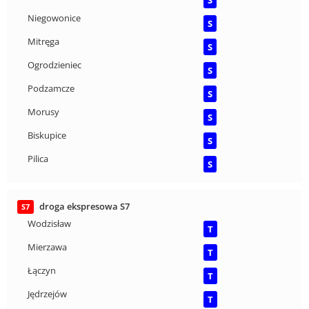
S
Niegowonice
S
Mitręga
S
Ogrodzieniec
S
Podzamcze
S
Morusy
S
Biskupice
S
Pilica
S
droga ekspresowa S7
S7
Wodzisław
T
Mierzawa
T
Łączyn
T
Jędrzejów
T