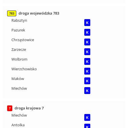
droga wojewódzka 783
783
Rabsztyn
K
Pazurek
K
Chrząstowice
K
Zarzecze
K
Wolbrom
K
Wierzchowisko
K
Maków
K
Miechów
K
droga krajowa 7
7
Miechów
K
Antolka
K