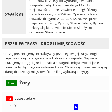
Starachowice zależy od wybranego wariantu
przejazdu. Jadąc trasą przez drogi A1 i S1 i
miejscowości Zabrze i Zawiercie odległość Żory -
259 km
Starachowice wynosi 259 km. Opisywana trasa
prowadzi drogami: A1, S1, S7, 42, 78, 794, przez
miejscowości: Żory, Rybnik, Gliwice, Zabrze, Bytom,
Piekary Śląskie, Zawiercie, Kielce, Skarżysko-
Kamienna, Starachowice.
PRZEBIEG TRASY - DROGI I MIEJSCOWOŚCI
Poniżej prezentujemy interaktywny przebieg Twojej trasy. Drogi i
miejscowości są uszeregowane w kolejności przejazdu. Najpierw
pokazujemy drogę (jej nr i rodzaj), a następnie miejscowości, jakie
miniesz jadąc tą drogą na wybranej trasie. Chcesz się dowiedzieć więcej
o danej drodze czy miejscowości – kliknij wybraną pozycję.
Żory
Start
autostrada A1
A1
Żory
S