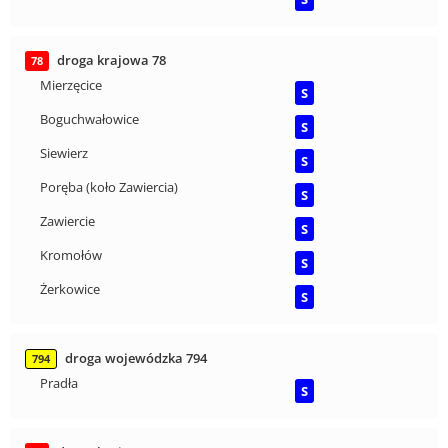
droga krajowa 78
78
Mierzęcice
S
Boguchwałowice
S
Siewierz
S
Poręba (koło Zawiercia)
S
Zawiercie
S
Kromołów
S
Żerkowice
S
droga wojewódzka 794
794
Pradła
S