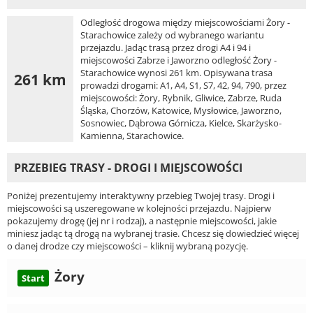
Odległość drogowa między miejscowościami Żory -
Starachowice zależy od wybranego wariantu
przejazdu. Jadąc trasą przez drogi A4 i 94 i
miejscowości Zabrze i Jaworzno odległość Żory -
Starachowice wynosi 261 km. Opisywana trasa
261 km
prowadzi drogami: A1, A4, S1, S7, 42, 94, 790, przez
miejscowości: Żory, Rybnik, Gliwice, Zabrze, Ruda
Śląska, Chorzów, Katowice, Mysłowice, Jaworzno,
Sosnowiec, Dąbrowa Górnicza, Kielce, Skarżysko-
Kamienna, Starachowice.
PRZEBIEG TRASY - DROGI I MIEJSCOWOŚCI
Poniżej prezentujemy interaktywny przebieg Twojej trasy. Drogi i
miejscowości są uszeregowane w kolejności przejazdu. Najpierw
pokazujemy drogę (jej nr i rodzaj), a następnie miejscowości, jakie
miniesz jadąc tą drogą na wybranej trasie. Chcesz się dowiedzieć więcej
o danej drodze czy miejscowości – kliknij wybraną pozycję.
Żory
Start