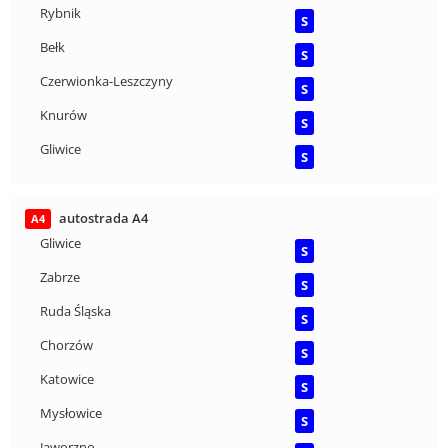
Rybnik
S
Bełk
S
Czerwionka-Leszczyny
S
Knurów
S
Gliwice
S
autostrada A4
A4
Gliwice
S
Zabrze
S
Ruda Śląska
S
Chorzów
S
Katowice
S
Mysłowice
S
Jaworzno