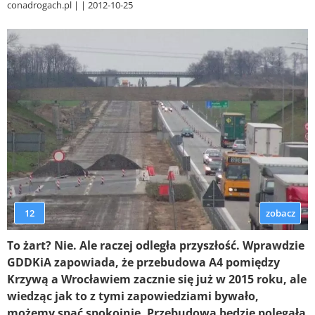
conadrogach.pl
2012-10-25
12
zobacz
To żart? Nie. Ale raczej odległa przyszłość. Wprawdzie
GDDKiA zapowiada, że przebudowa A4 pomiędzy
Krzywą a Wrocławiem zacznie się już w 2015 roku, ale
wiedząc jak to z tymi zapowiedziami bywało,
możemy spać spokojnie. Przebudowa będzie polegała