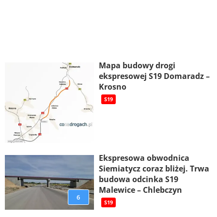
Mapa budowy drogi
ekspresowej S19 Domaradz –
Krosno
S19
Ekspresowa obwodnica
Siemiatycz coraz bliżej. Trwa
budowa odcinka S19
Malewice – Chlebczyn
6
S19