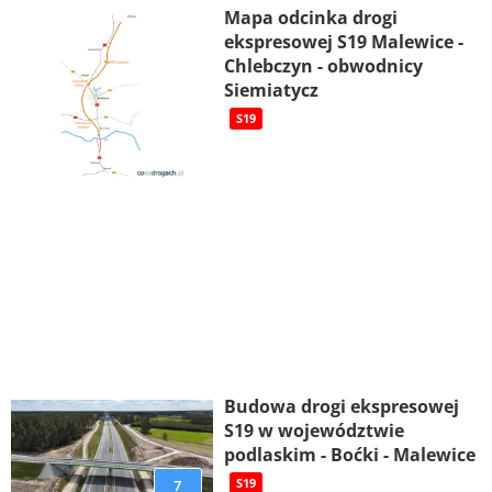
Mapa odcinka drogi
ekspresowej S19 Malewice -
Chlebczyn - obwodnicy
Siemiatycz
S19
Budowa drogi ekspresowej
S19 w województwie
podlaskim - Boćki - Malewice
7
S19