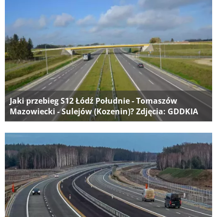
Jaki przebieg S12 Łódź Południe - Tomaszów
Mazowiecki - Sulejów (Kozenin)? Zdjęcia: GDDKIA