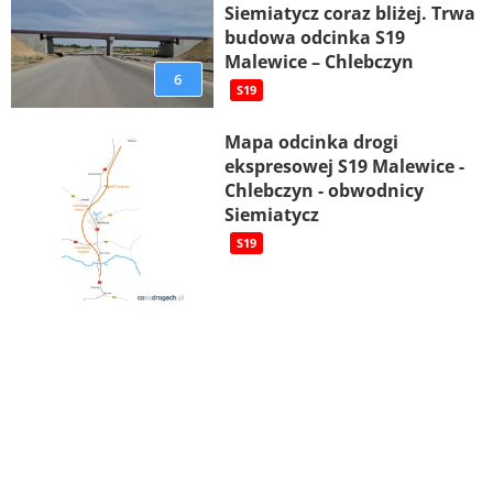
Siemiatycz coraz bliżej. Trwa
budowa odcinka S19
Malewice – Chlebczyn
6
S19
Mapa odcinka drogi
ekspresowej S19 Malewice -
Chlebczyn - obwodnicy
Siemiatycz
S19