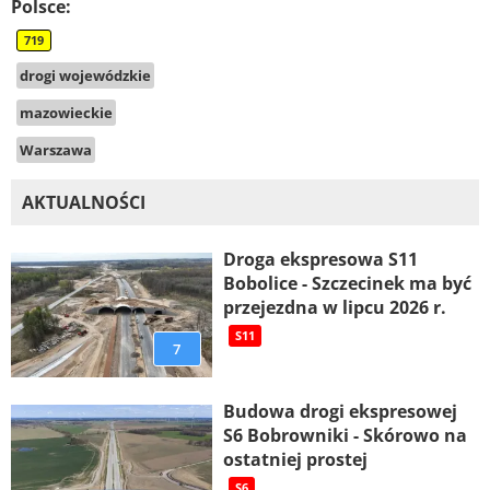
Polsce:
719
drogi wojewódzkie
mazowieckie
Warszawa
AKTUALNOŚCI
Droga ekspresowa S11
Bobolice - Szczecinek ma być
przejezdna w lipcu 2026 r.
S11
7
Budowa drogi ekspresowej
S6 Bobrowniki - Skórowo na
ostatniej prostej
S6