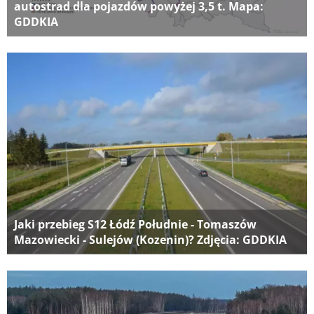
autostrad dla pojazdów powyżej 3,5 t. Mapa:
GDDKIA
Jaki przebieg S12 Łódź Południe - Tomaszów
Mazowiecki - Sulejów (Kozenin)? Zdjęcia: GDDKIA