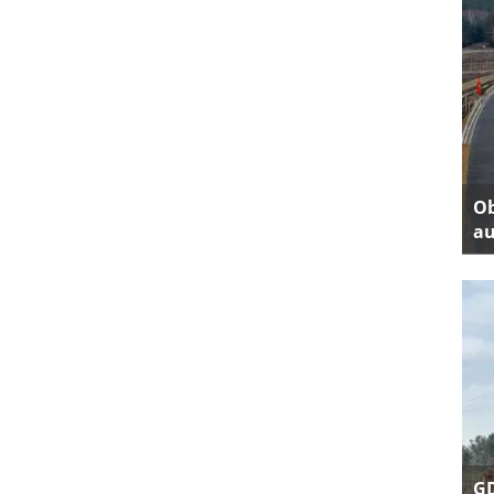
Ob
au
GD