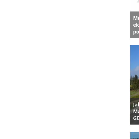
Ma
ek
po
Ja
Ma
G