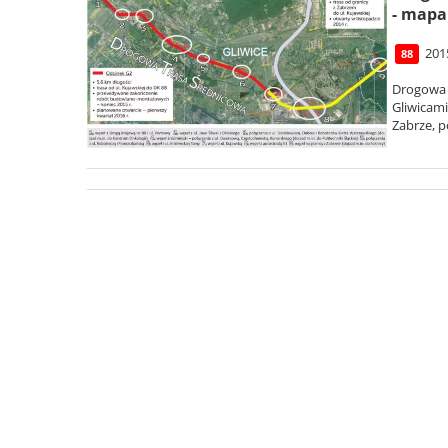
- mapa
201
88
Drogowa 
Gliwicami
Zabrze, p