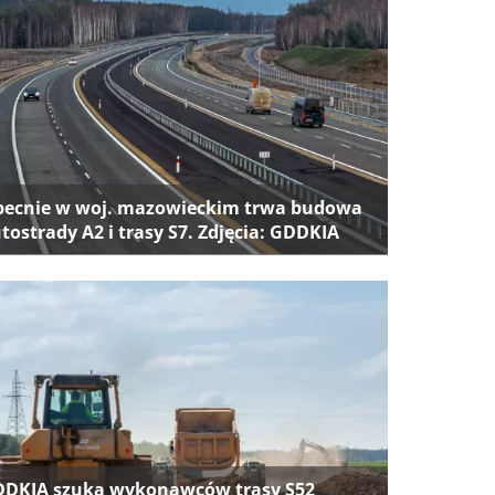
ecnie w woj. mazowieckim trwa budowa
tostrady A2 i trasy S7. Zdjęcia: GDDKIA
DKIA szuka wykonawców trasy S52