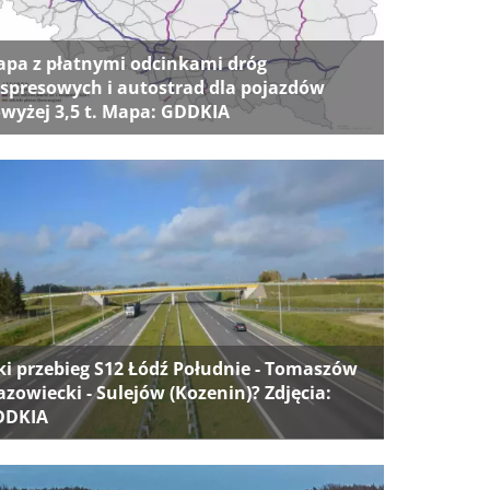
pa z płatnymi odcinkami dróg
spresowych i autostrad dla pojazdów
wyżej 3,5 t. Mapa: GDDKIA
ki przebieg S12 Łódź Południe - Tomaszów
zowiecki - Sulejów (Kozenin)? Zdjęcia:
DDKIA