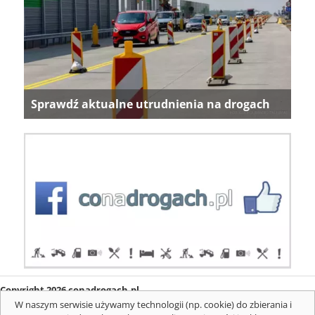
Sprawdź aktualne utrudnienia na drogach
Copyright 2026 conadrogach.pl
O firmie
Redakcja
Regulamin
Informacje o cookies
W naszym serwisie używamy technologii (np. cookie) do zbierania i