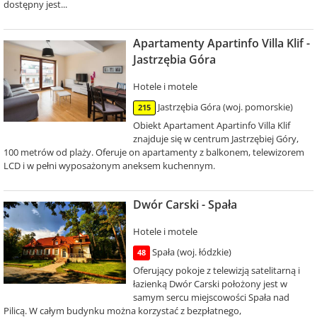
dostępny jest...
Apartamenty Apartinfo Villa Klif -
Jastrzębia Góra
Hotele i motele
Jastrzębia Góra (woj. pomorskie)
215
Obiekt Apartament Apartinfo Villa Klif
znajduje się w centrum Jastrzębiej Góry,
100 metrów od plaży. Oferuje on apartamenty z balkonem, telewizorem
LCD i w pełni wyposażonym aneksem kuchennym.
Dwór Carski - Spała
Hotele i motele
Spała (woj. łódzkie)
48
Oferujący pokoje z telewizją satelitarną i
łazienką Dwór Carski położony jest w
samym sercu miejscowości Spała nad
Pilicą. W całym budynku można korzystać z bezpłatnego,