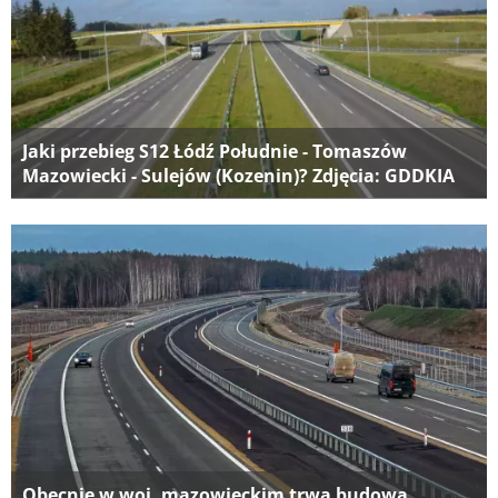
Jaki przebieg S12 Łódź Południe - Tomaszów
Mazowiecki - Sulejów (Kozenin)? Zdjęcia: GDDKIA
Obecnie w woj. mazowieckim trwa budowa