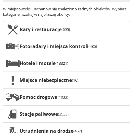
W miejscowości Ciechanów nie znaleziono żadnych obiektów. Wybierz
kategorię i szukaj w najbliższej okolicy.
Bary i restauracje
(695)
Fotoradary i miejsca kontroli
(435)
Hotele i motele
(13321)
Miejsca niebezpieczne
(16)
Pomoc drogowa
(1033)
Stacje paliwowe
(3533)
Utrudnienia na drodze
(467)