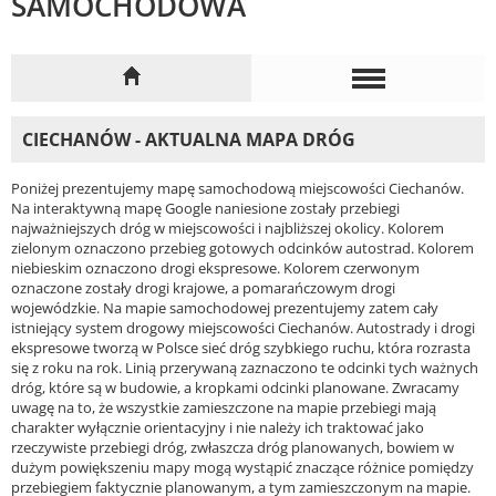
SAMOCHODOWA
CIECHANÓW - AKTUALNA MAPA DRÓG
Poniżej prezentujemy mapę samochodową miejscowości Ciechanów.
Na interaktywną mapę Google naniesione zostały przebiegi
najważniejszych dróg w miejscowości i najbliższej okolicy. Kolorem
zielonym oznaczono przebieg gotowych odcinków autostrad. Kolorem
niebieskim oznaczono drogi ekspresowe. Kolorem czerwonym
oznaczone zostały drogi krajowe, a pomarańczowym drogi
wojewódzkie. Na mapie samochodowej prezentujemy zatem cały
istniejący system drogowy miejscowości Ciechanów. Autostrady i drogi
ekspresowe tworzą w Polsce sieć dróg szybkiego ruchu, która rozrasta
się z roku na rok. Linią przerywaną zaznaczono te odcinki tych ważnych
dróg, które są w budowie, a kropkami odcinki planowane. Zwracamy
uwagę na to, że wszystkie zamieszczone na mapie przebiegi mają
charakter wyłącznie orientacyjny i nie należy ich traktować jako
rzeczywiste przebiegi dróg, zwłaszcza dróg planowanych, bowiem w
dużym powiększeniu mapy mogą wystąpić znaczące różnice pomiędzy
przebiegiem faktycznie planowanym, a tym zamieszczonym na mapie.