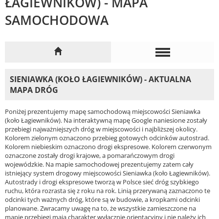
ŁAGIEWNIKÓW) - MAPA
SAMOCHODOWA
SIENIAWKA (KOŁO ŁAGIEWNIKÓW) - AKTUALNA
MAPA DRÓG
Poniżej prezentujemy mapę samochodową miejscowości Sieniawka
(koło Łagiewników). Na interaktywną mapę Google naniesione zostały
przebiegi najważniejszych dróg w miejscowości i najbliższej okolicy.
Kolorem zielonym oznaczono przebieg gotowych odcinków autostrad.
Kolorem niebieskim oznaczono drogi ekspresowe. Kolorem czerwonym
oznaczone zostały drogi krajowe, a pomarańczowym drogi
wojewódzkie. Na mapie samochodowej prezentujemy zatem cały
istniejący system drogowy miejscowości Sieniawka (koło Łagiewników).
Autostrady i drogi ekspresowe tworzą w Polsce sieć dróg szybkiego
ruchu, która rozrasta się z roku na rok. Linią przerywaną zaznaczono te
odcinki tych ważnych dróg, które są w budowie, a kropkami odcinki
planowane. Zwracamy uwagę na to, że wszystkie zamieszczone na
mapie przebiegi mają charakter wyłącznie orientacyjny i nie należy ich