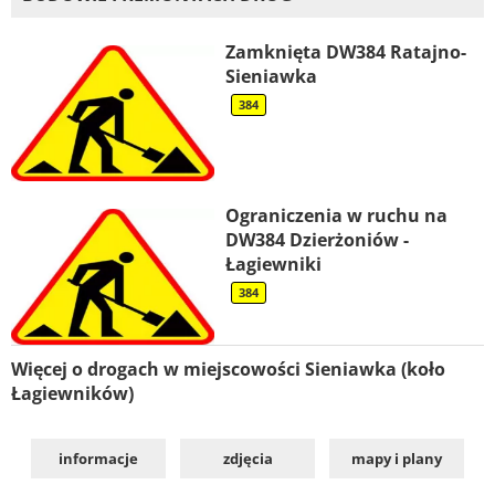
Zamknięta DW384 Ratajno-
Sieniawka
384
Ograniczenia w ruchu na
DW384 Dzierżoniów -
Łagiewniki
384
Więcej o drogach w miejscowości Sieniawka (koło
Łagiewników)
informacje
zdjęcia
mapy i plany