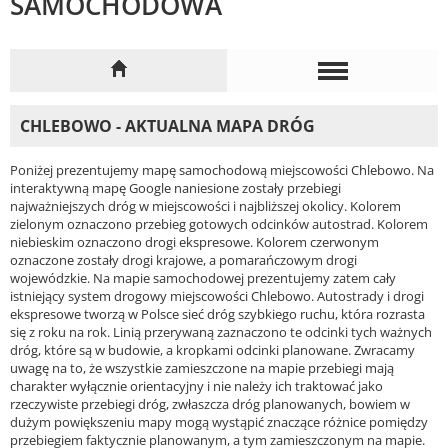
SAMOCHODOWA
CHLEBOWO - AKTUALNA MAPA DRÓG
Poniżej prezentujemy mapę samochodową miejscowości Chlebowo. Na
interaktywną mapę Google naniesione zostały przebiegi
najważniejszych dróg w miejscowości i najbliższej okolicy. Kolorem
zielonym oznaczono przebieg gotowych odcinków autostrad. Kolorem
niebieskim oznaczono drogi ekspresowe. Kolorem czerwonym
oznaczone zostały drogi krajowe, a pomarańczowym drogi
wojewódzkie. Na mapie samochodowej prezentujemy zatem cały
istniejący system drogowy miejscowości Chlebowo. Autostrady i drogi
ekspresowe tworzą w Polsce sieć dróg szybkiego ruchu, która rozrasta
się z roku na rok. Linią przerywaną zaznaczono te odcinki tych ważnych
dróg, które są w budowie, a kropkami odcinki planowane. Zwracamy
uwagę na to, że wszystkie zamieszczone na mapie przebiegi mają
charakter wyłącznie orientacyjny i nie należy ich traktować jako
rzeczywiste przebiegi dróg, zwłaszcza dróg planowanych, bowiem w
dużym powiększeniu mapy mogą wystąpić znaczące różnice pomiędzy
przebiegiem faktycznie planowanym, a tym zamieszczonym na mapie.