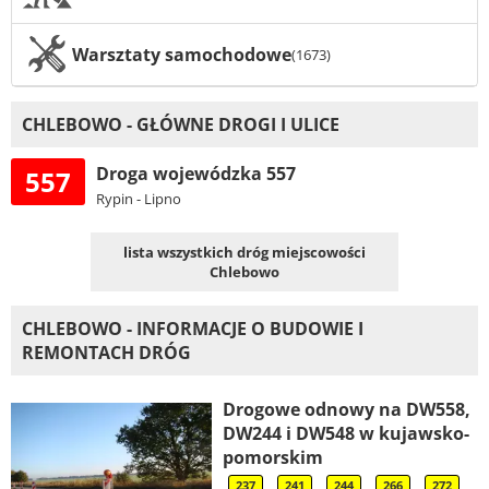
Warsztaty samochodowe
(1673)
CHLEBOWO - GŁÓWNE DROGI I ULICE
Droga wojewódzka 557
557
Rypin - Lipno
lista wszystkich dróg miejscowości
Chlebowo
CHLEBOWO - INFORMACJE O BUDOWIE I
REMONTACH DRÓG
Drogowe odnowy na DW558,
DW244 i DW548 w kujawsko-
pomorskim
237
241
244
266
272