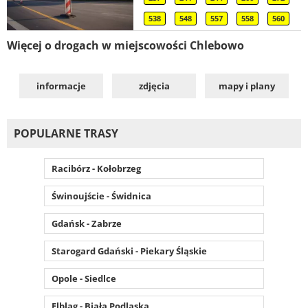
538
548
557
558
560
Więcej o drogach w miejscowości Chlebowo
informacje
zdjęcia
mapy i plany
POPULARNE TRASY
Racibórz - Kołobrzeg
Świnoujście - Świdnica
Gdańsk - Zabrze
Starogard Gdański - Piekary Śląskie
Opole - Siedlce
Elbląg - Biała Podlaska