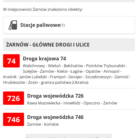
W miejscowości Żarnów znaleziono obiekty:
Stacje paliwowe
(1)
ŻARNÓW - GŁÓWNE DROGI I ULICE
Droga krajowa 74
74
Walichnowy - Wieluń - Bełchatów - Piotrków Trybunalski -
Sulejów - Żarnów - Kielce - Łagów - Opatów - Annopol -
Kraśnik - Janów Lubelski - Frampol - Gorajec - Szczebrzeszyn - Zamość -
Hrubieszów - Zosin - granica państwa (Ukraina)
Droga wojewódzka 726
726
Rawa Mazowiecka - Inowłódz - Opoczno - Żarnów
Droga wojewódzka 746
746
Żarnów - Końskie