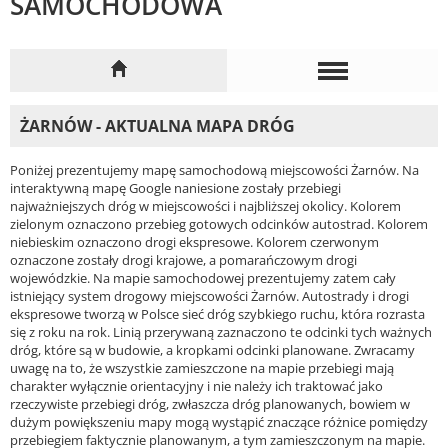
SAMOCHODOWA
ŻARNÓW - AKTUALNA MAPA DRÓG
Poniżej prezentujemy mapę samochodową miejscowości Żarnów. Na
interaktywną mapę Google naniesione zostały przebiegi
najważniejszych dróg w miejscowości i najbliższej okolicy. Kolorem
zielonym oznaczono przebieg gotowych odcinków autostrad. Kolorem
niebieskim oznaczono drogi ekspresowe. Kolorem czerwonym
oznaczone zostały drogi krajowe, a pomarańczowym drogi
wojewódzkie. Na mapie samochodowej prezentujemy zatem cały
istniejący system drogowy miejscowości Żarnów. Autostrady i drogi
ekspresowe tworzą w Polsce sieć dróg szybkiego ruchu, która rozrasta
się z roku na rok. Linią przerywaną zaznaczono te odcinki tych ważnych
dróg, które są w budowie, a kropkami odcinki planowane. Zwracamy
uwagę na to, że wszystkie zamieszczone na mapie przebiegi mają
charakter wyłącznie orientacyjny i nie należy ich traktować jako
rzeczywiste przebiegi dróg, zwłaszcza dróg planowanych, bowiem w
dużym powiększeniu mapy mogą wystąpić znaczące różnice pomiędzy
przebiegiem faktycznie planowanym, a tym zamieszczonym na mapie.