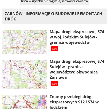
lista wszystkich dróg miejscowości Żarnów
ŻARNÓW - INFORMACJE O BUDOWIE I REMONTACH
DRÓG
Mapa drogi ekspresowej S74
w woj. łodzkim Sulejów -
granica województw
S74
Mapa drogi ekspresowej S74
Sulejów - granica
województw: obwodnica
Żarnowa
S74
Znamy przebiegi dróg
ekspresowych S12 i S74 w
łódzkiem