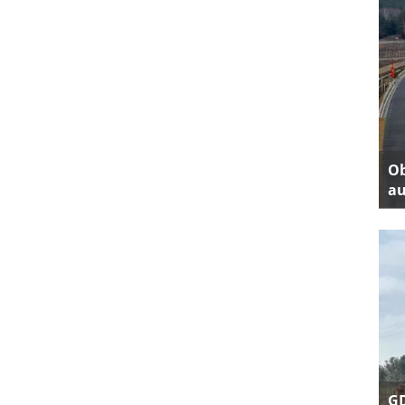
Ob
au
GD