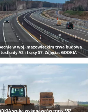
ecnie w woj. mazowieckim trwa budowa
tostrady A2 i trasy S7. Zdjęcia: GDDKIA
DKIA szuka wykonawców trasy S52