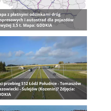
pa z płatnymi odcinkami dróg
spresowych i autostrad dla pojazdów
wyżej 3,5 t. Mapa: GDDKIA
ki przebieg S12 Łódź Południe - Tomaszów
zowiecki - Sulejów (Kozenin)? Zdjęcia:
DDKIA