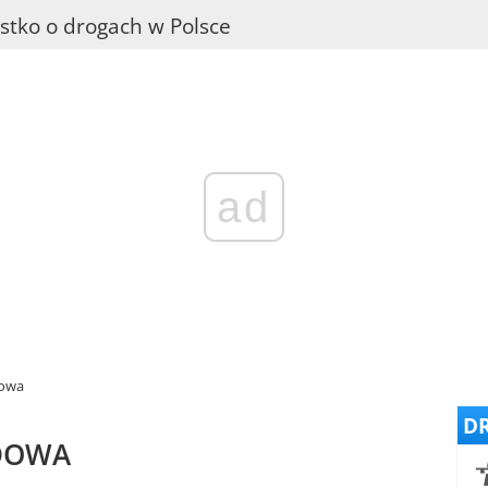
stko o drogach w Polsce
ad
dowa
DR
DOWA