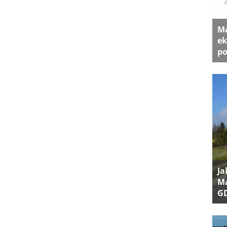
Ma
ek
po
Ja
Ma
G