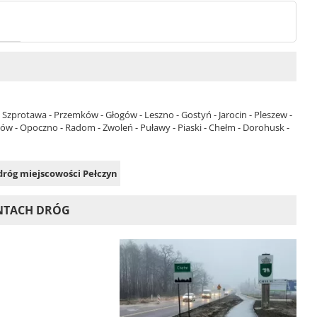
- Szprotawa - Przemków - Głogów - Leszno - Gostyń - Jarocin - Pleszew -
lejów - Opoczno - Radom - Zwoleń - Puławy - Piaski - Chełm - Dorohusk -
 dróg miejscowości Pełczyn
ONTACH DRÓG