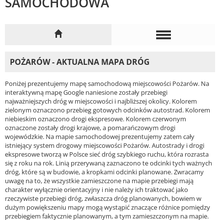
SAMOCHODOWA
POŻARÓW - AKTUALNA MAPA DRÓG
Poniżej prezentujemy mapę samochodową miejscowości Pożarów. Na
interaktywną mapę Google naniesione zostały przebiegi
najważniejszych dróg w miejscowości i najbliższej okolicy. Kolorem
zielonym oznaczono przebieg gotowych odcinków autostrad. Kolorem
niebieskim oznaczono drogi ekspresowe. Kolorem czerwonym
oznaczone zostały drogi krajowe, a pomarańczowym drogi
wojewódzkie. Na mapie samochodowej prezentujemy zatem cały
istniejący system drogowy miejscowości Pożarów. Autostrady i drogi
ekspresowe tworzą w Polsce sieć dróg szybkiego ruchu, która rozrasta
się z roku na rok. Linią przerywaną zaznaczono te odcinki tych ważnych
dróg, które są w budowie, a kropkami odcinki planowane. Zwracamy
uwagę na to, że wszystkie zamieszczone na mapie przebiegi mają
charakter wyłącznie orientacyjny i nie należy ich traktować jako
rzeczywiste przebiegi dróg, zwłaszcza dróg planowanych, bowiem w
dużym powiększeniu mapy mogą wystąpić znaczące różnice pomiędzy
przebiegiem faktycznie planowanym, a tym zamieszczonym na mapie.