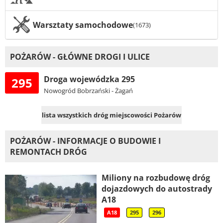
Warsztaty samochodowe
(1673)
POŻARÓW - GŁÓWNE DROGI I ULICE
Droga wojewódzka 295
295
Nowogród Bobrzański - Żagań
lista wszystkich dróg miejscowości Pożarów
POŻARÓW - INFORMACJE O BUDOWIE I
REMONTACH DRÓG
Miliony na rozbudowę dróg
dojazdowych do autostrady
A18
A18
295
296