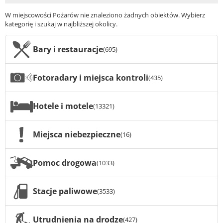
W miejscowości Pożarów nie znaleziono żadnych obiektów. Wybierz
kategorię i szukaj w najbliższej okolicy.
Bary i restauracje
(695)
Fotoradary i miejsca kontroli
(435)
Hotele i motele
(13321)
Miejsca niebezpieczne
(16)
Pomoc drogowa
(1033)
Stacje paliwowe
(3533)
Utrudnienia na drodze
(427)