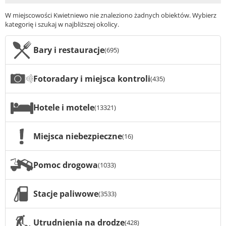
W miejscowości Kwietniewo nie znaleziono żadnych obiektów. Wybierz
kategorię i szukaj w najbliższej okolicy.
Bary i restauracje
(695)
Fotoradary i miejsca kontroli
(435)
Hotele i motele
(13321)
Miejsca niebezpieczne
(16)
Pomoc drogowa
(1033)
Stacje paliwowe
(3533)
Utrudnienia na drodze
(428)