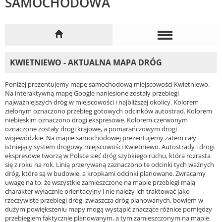
SAMOCHODOWA
KWIETNIEWO - AKTUALNA MAPA DRÓG
Poniżej prezentujemy mapę samochodową miejscowości Kwietniewo.
Na interaktywną mapę Google naniesione zostały przebiegi
najważniejszych dróg w miejscowości i najbliższej okolicy. Kolorem
zielonym oznaczono przebieg gotowych odcinków autostrad. Kolorem
niebieskim oznaczono drogi ekspresowe. Kolorem czerwonym
oznaczone zostały drogi krajowe, a pomarańczowym drogi
wojewódzkie. Na mapie samochodowej prezentujemy zatem cały
istniejący system drogowy miejscowości Kwietniewo. Autostrady i drogi
ekspresowe tworzą w Polsce sieć dróg szybkiego ruchu, która rozrasta
się z roku na rok. Linią przerywaną zaznaczono te odcinki tych ważnych
dróg, które są w budowie, a kropkami odcinki planowane. Zwracamy
uwagę na to, że wszystkie zamieszczone na mapie przebiegi mają
charakter wyłącznie orientacyjny i nie należy ich traktować jako
rzeczywiste przebiegi dróg, zwłaszcza dróg planowanych, bowiem w
dużym powiększeniu mapy mogą wystąpić znaczące różnice pomiędzy
przebiegiem faktycznie planowanym, a tym zamieszczonym na mapie.