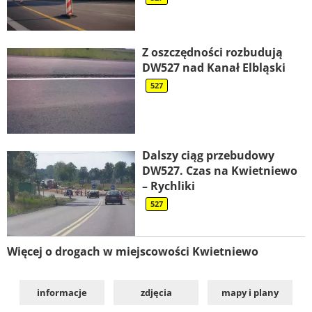
Z oszczędności rozbudują
DW527 nad Kanał Elbląski
527
Dalszy ciąg przebudowy
DW527. Czas na Kwietniewo
– Rychliki
527
Więcej o drogach w miejscowości Kwietniewo
informacje
zdjęcia
mapy i plany