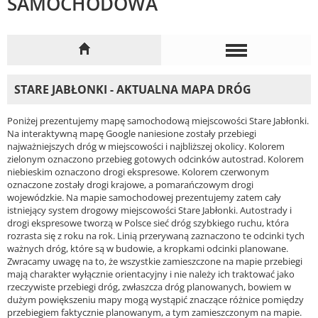
SAMOCHODOWA
STARE JABŁONKI - AKTUALNA MAPA DRÓG
Poniżej prezentujemy mapę samochodową miejscowości Stare Jabłonki.
Na interaktywną mapę Google naniesione zostały przebiegi
najważniejszych dróg w miejscowości i najbliższej okolicy. Kolorem
zielonym oznaczono przebieg gotowych odcinków autostrad. Kolorem
niebieskim oznaczono drogi ekspresowe. Kolorem czerwonym
oznaczone zostały drogi krajowe, a pomarańczowym drogi
wojewódzkie. Na mapie samochodowej prezentujemy zatem cały
istniejący system drogowy miejscowości Stare Jabłonki. Autostrady i
drogi ekspresowe tworzą w Polsce sieć dróg szybkiego ruchu, która
rozrasta się z roku na rok. Linią przerywaną zaznaczono te odcinki tych
ważnych dróg, które są w budowie, a kropkami odcinki planowane.
Zwracamy uwagę na to, że wszystkie zamieszczone na mapie przebiegi
mają charakter wyłącznie orientacyjny i nie należy ich traktować jako
rzeczywiste przebiegi dróg, zwłaszcza dróg planowanych, bowiem w
dużym powiększeniu mapy mogą wystąpić znaczące różnice pomiędzy
przebiegiem faktycznie planowanym, a tym zamieszczonym na mapie.