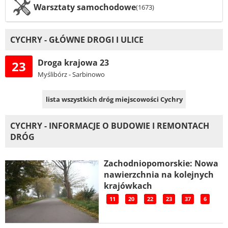
Warsztaty samochodowe
(1673)
CYCHRY - GŁÓWNE DROGI I ULICE
Droga krajowa 23
23
Myślibórz - Sarbinowo
lista wszystkich dróg miejscowości Cychry
CYCHRY - INFORMACJE O BUDOWIE I REMONTACH
DRÓG
Zachodniopomorskie: Nowa
nawierzchnia na kolejnych
krajówkach
11
20
22
23
37
6