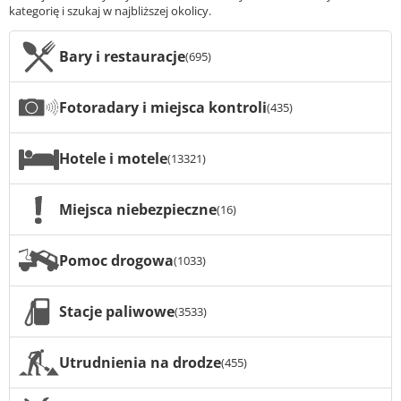
kategorię i szukaj w najbliższej okolicy.
Bary i restauracje
(695)
Fotoradary i miejsca kontroli
(435)
Hotele i motele
(13321)
Miejsca niebezpieczne
(16)
Pomoc drogowa
(1033)
Stacje paliwowe
(3533)
Utrudnienia na drodze
(455)