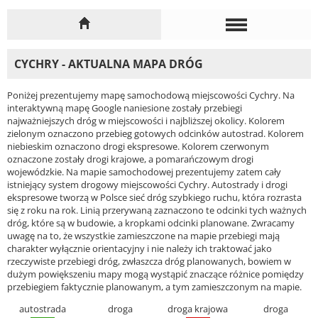
CYCHRY - AKTUALNA MAPA DRÓG
Poniżej prezentujemy mapę samochodową miejscowości Cychry. Na
interaktywną mapę Google naniesione zostały przebiegi
najważniejszych dróg w miejscowości i najbliższej okolicy. Kolorem
zielonym oznaczono przebieg gotowych odcinków autostrad. Kolorem
niebieskim oznaczono drogi ekspresowe. Kolorem czerwonym
oznaczone zostały drogi krajowe, a pomarańczowym drogi
wojewódzkie. Na mapie samochodowej prezentujemy zatem cały
istniejący system drogowy miejscowości Cychry. Autostrady i drogi
ekspresowe tworzą w Polsce sieć dróg szybkiego ruchu, która rozrasta
się z roku na rok. Linią przerywaną zaznaczono te odcinki tych ważnych
dróg, które są w budowie, a kropkami odcinki planowane. Zwracamy
uwagę na to, że wszystkie zamieszczone na mapie przebiegi mają
charakter wyłącznie orientacyjny i nie należy ich traktować jako
rzeczywiste przebiegi dróg, zwłaszcza dróg planowanych, bowiem w
dużym powiększeniu mapy mogą wystąpić znaczące różnice pomiędzy
przebiegiem faktycznie planowanym, a tym zamieszczonym na mapie.
autostrada
droga
droga krajowa
droga