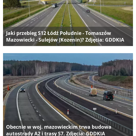
Jaki przebieg S12 Łódź Południe - Tomaszów
Mazowiecki - Sulejów (Kozenin)? Zdjęcia: GDDKIA
Obecnie w woj. mazowieckim trwa budowa
autostrady A2 i trasy S7. Zdjęcia: GDDKIA