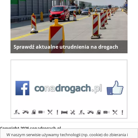
Sprawdź aktualne utrudnienia na drogach
Copyright 2026 conadrogach.pl
O firmie
Redakcja
Regulamin
Informacje o cookies
W naszym serwisie używamy technologii (np. cookie) do zbierania i