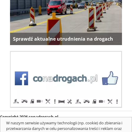
Sprawdź aktualne utrudnienia na drogach
Copyright 2026 conadrogach.pl
O firmie
Redakcja
Regulamin
Informacje o cookies
W naszym serwisie używamy technologii (np. cookie) do zbierania i
Mapa serwisu
Komunikaty
przetwarzania danych w celu personalizowania treści i reklam oraz