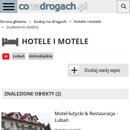
Strona główna
Szukaj na drogach
Hotele i motele
Znalezione obiekty
HOTELE I MOTELE
Lubań
dolnośląskie
30
+
Dodaj swój wpis
ZNALEZIONE OBIEKTY (2)
Motel łużycki & Restauracja -
Lubań
Hotele i motele