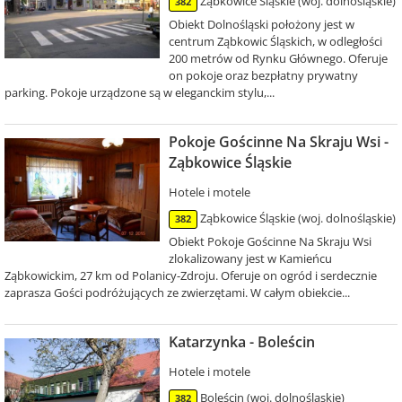
Ząbkowice Śląskie (woj. dolnośląskie)
382
Obiekt Dolnośląski położony jest w
centrum Ząbkowic Śląskich, w odległości
200 metrów od Rynku Głównego. Oferuje
on pokoje oraz bezpłatny prywatny
parking. Pokoje urządzone są w eleganckim stylu,...
Pokoje Gościnne Na Skraju Wsi -
Ząbkowice Śląskie
Hotele i motele
Ząbkowice Śląskie (woj. dolnośląskie)
382
Obiekt Pokoje Gościnne Na Skraju Wsi
zlokalizowany jest w Kamieńcu
Ząbkowickim, 27 km od Polanicy-Zdroju. Oferuje on ogród i serdecznie
zaprasza Gości podróżujących ze zwierzętami. W całym obiekcie...
Katarzynka - Boleścin
Hotele i motele
Boleścin (woj. dolnośląskie)
382