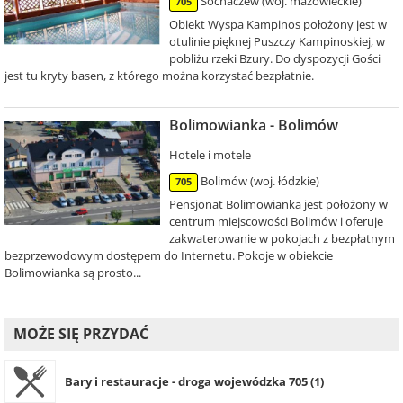
Sochaczew (woj. mazowieckie)
705
Obiekt Wyspa Kampinos położony jest w
otulinie pięknej Puszczy Kampinoskiej, w
pobliżu rzeki Bzury. Do dyspozycji Gości
jest tu kryty basen, z którego można korzystać bezpłatnie.
Bolimowianka - Bolimów
Hotele i motele
Bolimów (woj. łódzkie)
705
Pensjonat Bolimowianka jest położony w
centrum miejscowości Bolimów i oferuje
zakwaterowanie w pokojach z bezpłatnym
bezprzewodowym dostępem do Internetu. Pokoje w obiekcie
Bolimowianka są prosto...
MOŻE SIĘ PRZYDAĆ
Bary i restauracje - droga wojewódzka 705 (1)