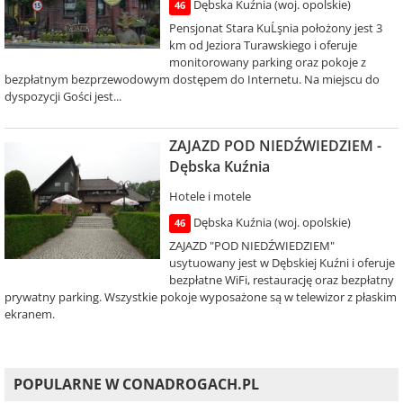
Dębska Kuźnia (woj. opolskie)
46
Pensjonat Stara KuĹşnia położony jest 3
km od Jeziora Turawskiego i oferuje
monitorowany parking oraz pokoje z
bezpłatnym bezprzewodowym dostępem do Internetu. Na miejscu do
dyspozycji Gości jest...
ZAJAZD POD NIEDŹWIEDZIEM -
Dębska Kuźnia
Hotele i motele
Dębska Kuźnia (woj. opolskie)
46
ZAJAZD "POD NIEDŹWIEDZIEM"
usytuowany jest w Dębskiej Kuźni i oferuje
bezpłatne WiFi, restaurację oraz bezpłatny
prywatny parking. Wszystkie pokoje wyposażone są w telewizor z płaskim
ekranem.
POPULARNE W CONADROGACH.PL