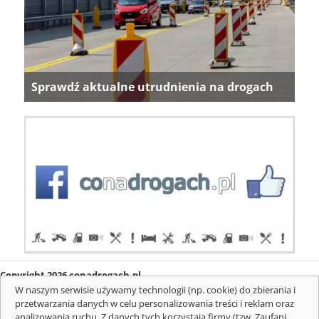
Sprawdź aktualne utrudnienia na drogach
Copyright 2026 conadrogach.pl
O firmie
Redakcja
Regulamin
Informacje o cookies
W naszym serwisie używamy technologii (np. cookie) do zbierania i
Mapa serwisu
Komunikaty
przetwarzania danych w celu personalizowania treści i reklam oraz
analizowania ruchu. Z danych tych korzystają firmy (tzw. Zaufani