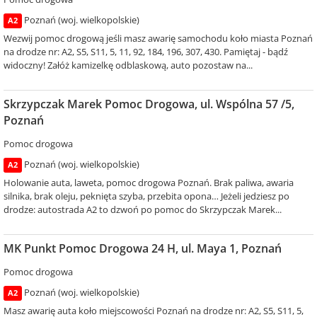
Poznań (woj. wielkopolskie)
A2
Wezwij pomoc drogową jeśli masz awarię samochodu koło miasta Poznań
na drodze nr: A2, S5, S11, 5, 11, 92, 184, 196, 307, 430. Pamiętaj - bądź
widoczny! Załóż kamizelkę odblaskową, auto pozostaw na...
Skrzypczak Marek Pomoc Drogowa, ul. Wspólna 57 /5,
Poznań
Pomoc drogowa
Poznań (woj. wielkopolskie)
A2
Holowanie auta, laweta, pomoc drogowa Poznań. Brak paliwa, awaria
silnika, brak oleju, peknięta szyba, przebita opona… Jeżeli jedziesz po
drodze: autostrada A2 to dzwoń po pomoc do Skrzypczak Marek...
MK Punkt Pomoc Drogowa 24 H, ul. Maya 1, Poznań
Pomoc drogowa
Poznań (woj. wielkopolskie)
A2
Masz awarię auta koło miejscowości Poznań na drodze nr: A2, S5, S11, 5,