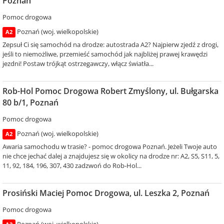
Poznań
Pomoc drogowa
Poznań (woj. wielkopolskie)
A2
Zepsuł Ci się samochód na drodze: autostrada A2? Najpierw zjedź z drogi,
jeśli to niemożliwe, przemieść samochód jak najbliżej prawej krawędzi
jezdni! Postaw trójkąt ostrzegawczy, włącz światła...
Rob-Hol Pomoc Drogowa Robert Zmyślony, ul. Bułgarska
80 b/1, Poznań
Pomoc drogowa
Poznań (woj. wielkopolskie)
A2
Awaria samochodu w trasie? - pomoc drogowa Poznań. Jeżeli Twoje auto
nie chce jechać dalej a znajdujesz się w okolicy na drodze nr: A2, S5, S11, 5,
11, 92, 184, 196, 307, 430 zadzwoń do Rob-Hol...
Prosiński Maciej Pomoc Drogowa, ul. Leszka 2, Poznań
Pomoc drogowa